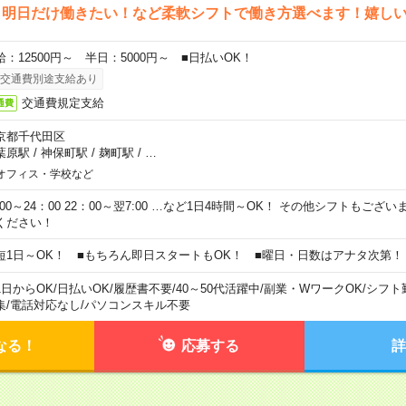
ら明日だけ働きたい！など柔軟シフトで働き方選べます！嬉し
給：12500円～ 半日：5000円～ ■日払いOK！
交通費別途支給あり
交通費規定支給
通費
京都千代田区
葉原駅
/
神保町駅
/
麹町駅
/
…
オフィス・学校など
0:00～24：00 22：00～翌7:00 …など1日4時間～OK！ その他シフトもござ
ください！
短1日～OK！ ■もちろん即日スタートもOK！ ■曜日・日数はアナタ次第！
1日からOK
/
日払いOK
/
履歴書不要
/
40～50代活躍中
/
副業・WワークOK
/
シフト
集
/
電話対応なし
/
パソコンスキル不要
なる！
応募する
詳