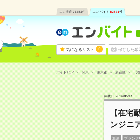
エン派遣
71454
件
エン バイト
82531
件
0
気になるリスト
保存した希
バイトTOP
関東
東京都
新宿区
【在
掲載日 :
2026
/
05
/
14
【在宅勤
ンジニ
派遣
ブランク