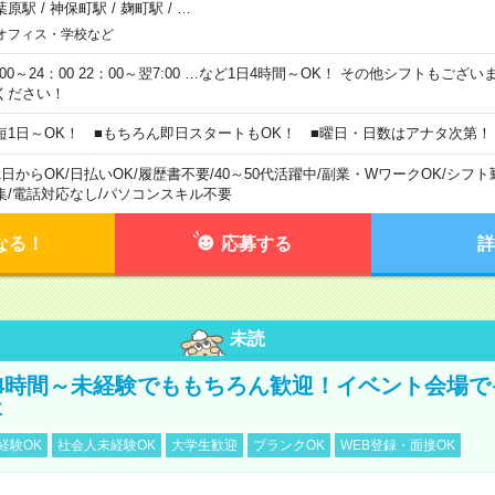
葉原駅
/
神保町駅
/
麹町駅
/
…
オフィス・学校など
0:00～24：00 22：00～翌7:00 …など1日4時間～OK！ その他シフトもござ
ください！
短1日～OK！ ■もちろん即日スタートもOK！ ■曜日・日数はアナタ次第！
1日からOK
/
日払いOK
/
履歴書不要
/
40～50代活躍中
/
副業・WワークOK
/
シフト
集
/
電話対応なし
/
パソコンスキル不要
なる！
応募する
詳
未読
4時間～未経験でももちろん歓迎！イベント会場で
事
経験OK
社会人未経験OK
大学生歓迎
ブランクOK
WEB登録・面接OK