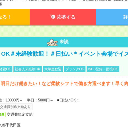
要
なる！
応募する
詳
未読
～OK＃未経験歓迎！＃日払い＊イベント会場でイ
経験OK
社会人未経験OK
大学生歓迎
ブランクOK
WEB登録・面接OK
ら明日だけ働きたい！など柔軟シフトで働き方選べます！早く
給：10000円～ 半日：5000円～ ■日払いOK！
交通費別途支給あり
交通費規定支給
通費
京都千代田区