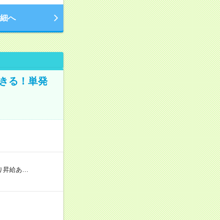
細へ
きる！単発
り昇給あ…