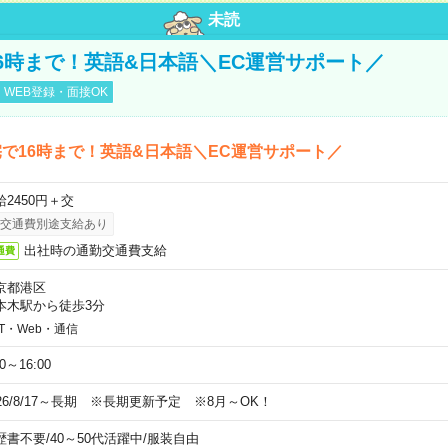
未読
6時まで！英語&日本語＼EC運営サポート／
WEB登録・面接OK
で16時まで！英語&日本語＼EC運営サポート／
給2450円＋交
交通費別途支給あり
出社時の通勤交通費支給
通費
京都港区
本木駅から徒歩3分
IT・Web・通信
00～16:00
026/8/17～長期 ※長期更新予定 ※8月～OK！
歴書不要
/
40～50代活躍中
/
服装自由