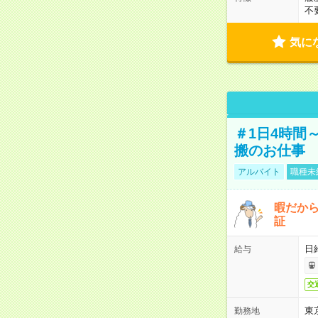
不
気に
＃1日4時間
搬のお仕事
アルバイト
職種未
暇だか
証
日
給与
交
東
勤務地