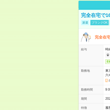
完全在宅で1
派遣
ブランクOK
完全在宅
時
給与
交
東
勤務地
六
9:
勤務時間
2
期間
履
特徴