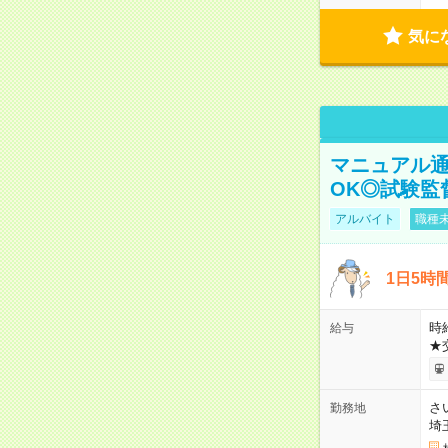
気に
マニュアル通
OK◎試験監
アルバイト
職種未
1日5時
時給
給与
★
さ
勤務地
埼