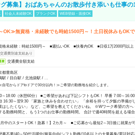
グ募集】おばあちゃんのお散歩付き添いも仕事の
K
社会人未経験OK
ブランクOK
WEB登録・面接OK
～OK≫無資格・未経験でも時給1500円～！土日祝休みもOK
資格未経験：時給1500円～ ■週払いOK ■扶養内OK ■日収1万2000円以上
交通費別途支給あり
交通費全額支給
通費
京都豊島区
鴨駅
/
目白駅
/
北池袋駅
/
…
≪自宅からドアtoドアで30分以内！≫ご希望の勤務地を紹介します。
00～18:00（休憩60分） ■ご希望があれば下記シフトもOK！ 早番 7:00～16:00 遅
勤 16:30～翌9:30 「家族と休みを合わせたい」 「余裕を持って夕飯の準備
業はしたくない」 など、ご希望を教えてくださいね。 ※Wワーク希望の方へ
する勤務時間と、もう1つのお仕事の勤務時間。 合計で週40時間を超える場
8月中のスタートOK！急募！】2カ月～ ■ご応募から最短2～3日後に就業が
歴書不要
/
40～50代活躍中
/
服装自由
/
シフト勤務
/
10名以上の大量募集
/
電話対応