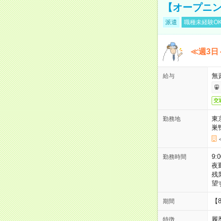
【オープニン
派遣
職種未経験O
≪週3日
無
給与
交
東
勤務地
巣
9:
勤務時間
夜
残
望
【
期間
履
特徴