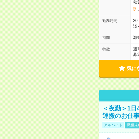
秋
2
勤務時間
談
激
期間
週
特徴
募
気に
＜夜勤＞1日
運搬のお仕
アルバイト
職種未