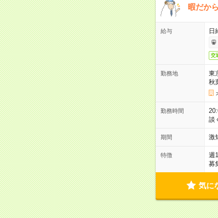
暇だか
日
給与
交
東
勤務地
秋
2
勤務時間
談
激
期間
週
特徴
募
気に