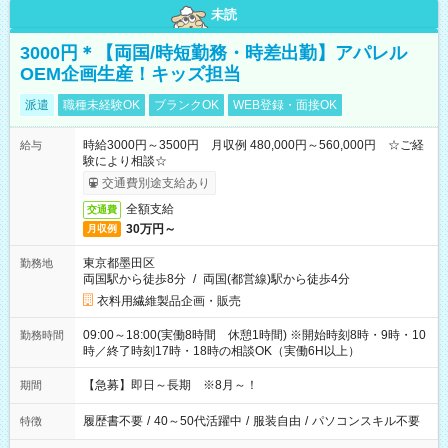
未読
3000円＊【両国/時短勤務・時差出勤】アパレル
OEM企画生産！キッズ担当
派遣
職種未経験OK
ブランクOK
WEB登録・面接OK
時給3000円～3500円 月収例 480,000円～560,000円 ☆ご経
給与
験により相談☆
交通費別途支給あり
全額支給
交通費
30万円～
月収例
東京都墨田区
勤務地
両国駅から徒歩8分
/
両国(都営線)駅から徒歩4分
衣料用繊維製品企画・販売
09:00～18:00(実働8時間 休憩1時間) ※開始時刻8時・9時・10
勤務時間
時／終了時刻17時・18時の相談OK（実働6H以上）
【急募】即日～長期 ※8月～！
期間
履歴書不要
/
40～50代活躍中
/
服装自由
/
パソコンスキル不要
特徴