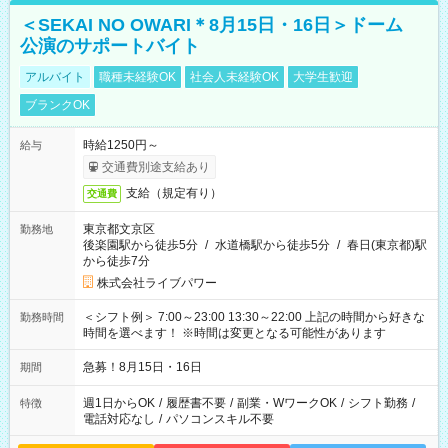
＜SEKAI NO OWARI＊8月15日・16日＞ドーム
公演のサポートバイト
アルバイト
職種未経験OK
社会人未経験OK
大学生歓迎
ブランクOK
時給1250円～
給与
交通費別途支給あり
支給（規定有り）
交通費
東京都文京区
勤務地
後楽園駅から徒歩5分
/
水道橋駅から徒歩5分
/
春日(東京都)駅
から徒歩7分
株式会社ライブパワー
＜シフト例＞ 7:00～23:00 13:30～22:00 上記の時間から好きな
勤務時間
時間を選べます！ ※時間は変更となる可能性があります
急募！8月15日・16日
期間
週1日からOK
/
履歴書不要
/
副業・WワークOK
/
シフト勤務
/
特徴
電話対応なし
/
パソコンスキル不要