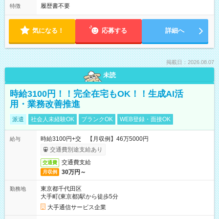
履歴書不要
特徴
気になる！
応募する
詳細へ
掲載日：2026.08.07
未読
時給3100円！！完全在宅もOK！！生成AI活
用・業務改善推進
派遣
社会人未経験OK
ブランクOK
WEB登録・面接OK
時給3100円+交 【月収例】46万5000円
給与
交通費別途支給あり
交通費支給
交通費
30万円～
月収例
東京都千代田区
勤務地
大手町(東京都)駅から徒歩5分
大手通信サービス企業