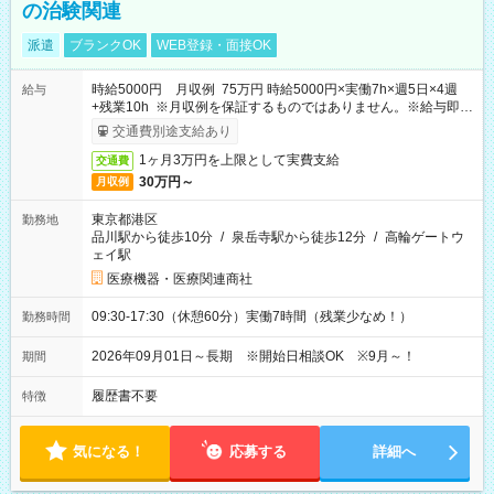
の治験関連
派遣
ブランクOK
WEB登録・面接OK
時給5000円 月収例 75万円 時給5000円×実働7h×週5日×4週
給与
+残業10h ※月収例を保証するものではありません。※給与即受
取りサービス利用可（利用条件有）
交通費別途支給あり
1ヶ月3万円を上限として実費支給
交通費
30万円～
月収例
東京都港区
勤務地
品川駅から徒歩10分
/
泉岳寺駅から徒歩12分
/
高輪ゲートウ
ェイ駅
医療機器・医療関連商社
09:30-17:30（休憩60分）実働7時間（残業少なめ！）
勤務時間
2026年09月01日～長期 ※開始日相談OK ※9月～！
期間
履歴書不要
特徴
気になる！
応募する
詳細へ