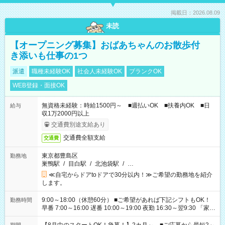
掲載日：2026.08.09
未読
【オープニング募集】おばあちゃんのお散歩付
き添いも仕事の1つ
派遣
職種未経験OK
社会人未経験OK
ブランクOK
WEB登録・面接OK
無資格未経験：時給1500円～ ■週払いOK ■扶養内OK ■日
給与
収1万2000円以上
交通費別途支給あり
交通費全額支給
交通費
東京都豊島区
勤務地
巣鴨駅
/
目白駅
/
北池袋駅
/
…
≪自宅からドアtoドアで30分以内！≫ご希望の勤務地を紹介
します。
9:00～18:00（休憩60分） ■ご希望があれば下記シフトもOK！
勤務時間
早番 7:00～16:00 遅番 10:00～19:00 夜勤 16:30～翌9:30 「家族
と休みを合わせたい」 「余裕を持って夕飯の準備がしたい」
「できれば残業はしたくない」 など、ご希望を教えてください