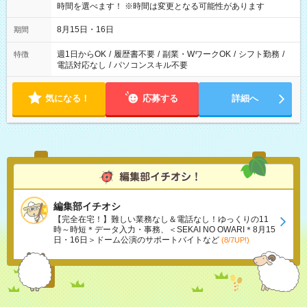
時間を選べます！ ※時間は変更となる可能性があります
8月15日・16日
期間
週1日からOK
/
履歴書不要
/
副業・WワークOK
/
シフト勤務
/
特徴
電話対応なし
/
パソコンスキル不要
気になる！
応募する
詳細へ
編集部イチオシ
【完全在宅！】難しい業務なし＆電話なし！ゆっくりの11
時～時短＊データ入力・事務、＜SEKAI NO OWARI＊8月15
日・16日＞ドーム公演のサポートバイトなど
(8/7UP!)