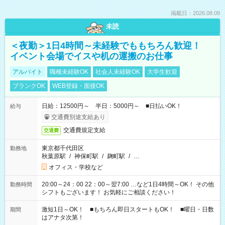
掲載日：2026.08.09
未読
＜夜勤＞1日4時間～未経験でももちろん歓迎！
イベント会場でイスや机の運搬のお仕事
アルバイト
職種未経験OK
社会人未経験OK
大学生歓迎
ブランクOK
WEB登録・面接OK
日給：12500円～ 半日：5000円～ ■日払いOK！
給与
交通費別途支給あり
交通費規定支給
交通費
東京都千代田区
勤務地
秋葉原駅
/
神保町駅
/
麹町駅
/
…
オフィス・学校など
20:00～24：00 22：00～翌7:00 …など1日4時間～OK！ その他
勤務時間
シフトもございます！ お気軽にご相談ください！
激短1日～OK！ ■もちろん即日スタートもOK！ ■曜日・日数
期間
はアナタ次第！