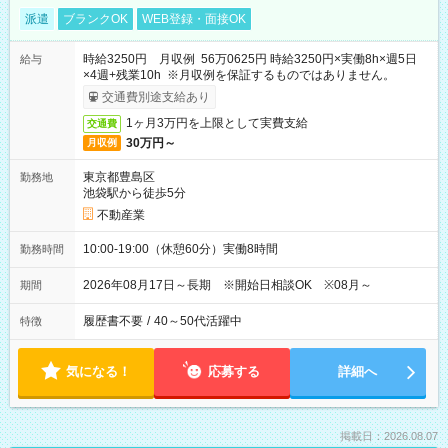
派遣
ブランクOK
WEB登録・面接OK
時給3250円 月収例 56万0625円 時給3250円×実働8h×週5日
給与
×4週+残業10h ※月収例を保証するものではありません。
交通費別途支給あり
1ヶ月3万円を上限として実費支給
交通費
30万円～
月収例
東京都豊島区
勤務地
池袋駅から徒歩5分
不動産業
10:00-19:00（休憩60分）実働8時間
勤務時間
2026年08月17日～長期 ※開始日相談OK ※08月～
期間
履歴書不要
/
40～50代活躍中
特徴
気になる！
応募する
詳細へ
掲載日：2026.08.07