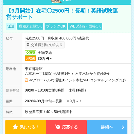
【9月開始】在宅〇2500円！長期！英語試験運
営サポート
派遣
職種未経験OK
ブランクOK
WEB登録・面接OK
時給2500円 月収例 400,000円+残業代
給与
交通費別途支給あり
全額支給
交通費
30万円～
月収例
東京都港区
勤務地
六本木一丁目駅から徒歩1分
/
六本木駅から徒歩6分
≪グローバルな環境★インド本社≫ITコンサルティング☆彡
09:00～18:00(実働8時間 休憩1時間)
勤務時間
2026年09月中旬～長期 ※9月～！
期間
履歴書不要
/
40～50代活躍中
特徴
気になる！
応募する
詳細へ