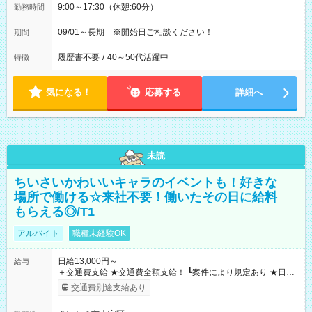
9:00～17:30（休憩:60分）
勤務時間
09/01～長期 ※開始日ご相談ください！
期間
履歴書不要
/
40～50代活躍中
特徴
気になる！
応募する
詳細へ
未読
ちいさいかわいいキャラのイベントも！好きな
場所で働ける☆来社不要！働いたその日に給料
もらえる◎/T1
アルバイト
職種未経験OK
日給13,000円～
給与
＋交通費支給 ★交通費全額支給！ ┗案件により規定あり ★日払
いOK！（規定あり） ┗働いたその日に現金GET♪ お仕事後はコ
交通費別途支給あり
ンビニATMから 日払い分を引き落とせます！ 【試用期間】試
用期間なし