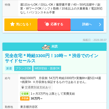
週1日からOK
/
日払いOK
/
履歴書不要
/
40～50代活躍中
/
副
特徴
業・WワークOK
/
シフト勤務
/
10名以上の大量募集
/
電話対応
なし
/
パソコンスキル不要
気になる！
応募する
詳細へ
掲載日：2026.08.07
未読
完全在宅＊時給3300円！10時～＊渋谷でのイン
サイドセールス
派遣
ブランクOK
WEB登録・面接OK
時給3300円 月収例 54万円 時給3300円×実働8h×週5日×4週
給与
+残業5h ※月収例を保証するものではありません。
交通費別途支給あり
1ヶ月3万円を上限として実費支給
交通費
30万円～
月収例
東京都渋谷区
勤務地