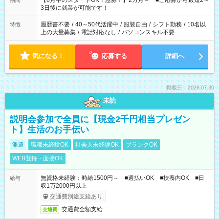
【8月中のスタートOK！急募！】2カ月～ ■ご応募から最短2～
期間
ね。 ※Wワーク希望の方へ 今ご覧のお仕事で希望する勤務時間
3日後に就業が可能です！
と、もう1つのお仕事の勤務時間。 合計で週40時間を超える場
合は応募できません。
履歴書不要
/
40～50代活躍中
/
服装自由
/
シフト勤務
/
10名以
特徴
上の大量募集
/
電話対応なし
/
パソコンスキル不要
気になる！
応募する
詳細へ
掲載日：2026.07.30
未読
説明会参加で全員に【現金2千円相当プレゼン
ト】生活のお手伝い
派遣
職種未経験OK
社会人未経験OK
ブランクOK
WEB登録・面接OK
無資格未経験：時給1500円～ ■週払いOK ■扶養内OK ■日
給与
収1万2000円以上
交通費別途支給あり
交通費全額支給
交通費