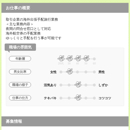
お仕事の概要
取引企業の海外出張手配旅行業務
＜主な業務内容＞
夜間の問合せ窓口として対応
海外航空券の手配業務
ゆっくりと手配を行う事が可能です
職場の雰囲気
年齢層
20代
30
40
50
60
男女比率
女性
男性
職場の様子
活気あり
しずか
仕事の仕方
テキパキ
コツコツ
募集情報