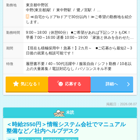
東京都中野区
勤務地
中野(東京都)駅
/
東中野駅
/
鷺ノ宮駅
/
…
≪自宅からドアtoドアで30分以内！≫ご希望の勤務地を紹介
します。
9:00～18:00（休憩60分） ■ご希望があれば下記シフトもOK！
勤務時間
早番 7:00～16:00 遅番 10:00～19:00 「家族と休みを合わせた
い」 「余裕を持って夕飯の準備がしたい」 「できれば残業はし
たくない」 など、ご希望を教えてくださいね。 ※Wワーク希望
【現在も積極採用中！急募！】2カ月～ ■ご応募から最短2～3
期間
の方へ 今ご覧のお仕事で希望する勤務時間と、もう1つのお仕事
日後の就業も相談可能です！
の勤務時間。 合計で週40時間を超える場合は応募できません。
履歴書不要
/
40～50代活躍中
/
服装自由
/
シフト勤務
/
10名以
特徴
上の大量募集
/
電話対応なし
/
パソコンスキル不要
気になる！
応募する
詳細へ
掲載日：2026.08.07
未読
＜時給2550円＞情報システム会社でマニュアル
整備など／社内ヘルプデスク