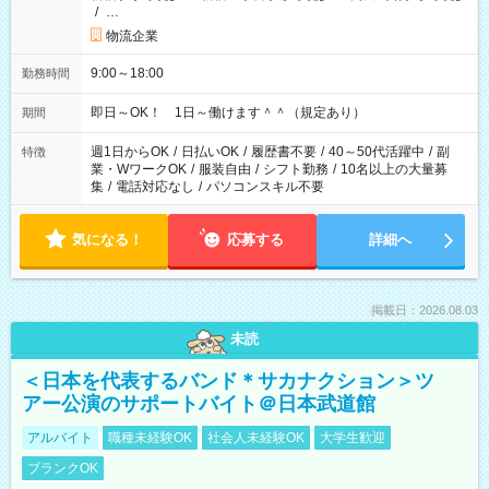
/
…
物流企業
9:00～18:00
勤務時間
即日～OK！ 1日～働けます＾＾（規定あり）
期間
週1日からOK
/
日払いOK
/
履歴書不要
/
40～50代活躍中
/
副
特徴
業・WワークOK
/
服装自由
/
シフト勤務
/
10名以上の大量募
集
/
電話対応なし
/
パソコンスキル不要
気になる！
応募する
詳細へ
掲載日：2026.08.03
未読
＜日本を代表するバンド＊サカナクション＞ツ
アー公演のサポートバイト＠日本武道館
アルバイト
職種未経験OK
社会人未経験OK
大学生歓迎
ブランクOK