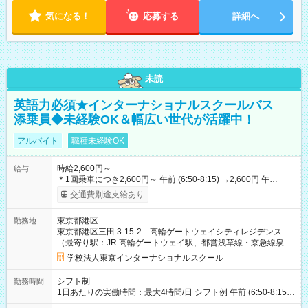
気になる！
応募する
詳細へ
未読
英語力必須★インターナショナルスクールバス
添乗員◆未経験OK＆幅広い世代が活躍中！
アルバイト
職種未経験OK
時給2,600円～
給与
＊1回乗車につき2,600円～ 午前 (6:50-8:15) →2,600円 午
後 (15:00-16:30) →2,600円 【試用期間】試用期間あり 試用期間
交通費別途支給あり
の長さ：1週間 雇用形態、給与は本採用時と同じです。
東京都港区
勤務地
東京都港区三田 3-15-2 高輪ゲートウェイシティレジデンス
（最寄り駅：JR 高輪ゲートウェイ駅、都営浅草線・京急線泉岳
寺駅）
学校法人東京インターナショナルスクール
シフト制
勤務時間
1日あたりの実働時間：最大4時間/日 シフト例 午前 (6:50-8:15)
午後 (15:00-16:30)