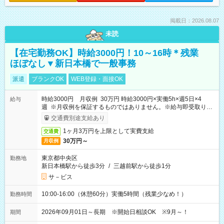
掲載日：2026.08.07
未読
【在宅勤務OK】時給3000円！10～16時＊残業
ほぼなし▼新日本橋で一般事務
派遣
ブランクOK
WEB登録・面接OK
時給3000円 月収例 30万円 時給3000円×実働5h×週5日×4
給与
週 ※月収例を保証するものではありません。※給与即受取りサ
ービス利用可（利用条件有）
交通費別途支給あり
1ヶ月3万円を上限として実費支給
交通費
30万円～
月収例
東京都中央区
勤務地
新日本橋駅から徒歩3分
/
三越前駅から徒歩1分
サ－ビス
10:00-16:00（休憩60分）実働5時間（残業少なめ！）
勤務時間
2026年09月01日～長期 ※開始日相談OK ※9月～！
期間