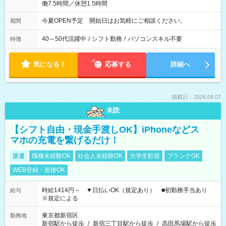
働7.5時間／休憩1.5時間
今夏OPEN予定 開始日はお気軽にご相談ください。
期間
40～50代活躍中
/
シフト勤務
/
パソコンスキル不要
特徴
気になる！
応募する
詳細へ
掲載日：2026.08.07
未読
【シフト自由・現金手渡しOK】iPhoneなどス
マホの充電を繋げるだけ！
派遣
職種未経験OK
社会人未経験OK
大学生歓迎
ブランクOK
WEB登録・面接OK
時給1414円～ ▼日払いOK（規定あり） ■初勤務手当あり
給与
※規定による
東京都新宿区
勤務地
新宿駅から徒歩
/
新宿三丁目駅から徒歩
/
高田馬場駅から徒歩