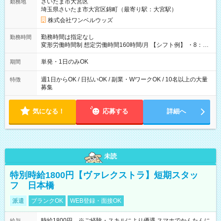
さいたま市大宮区
勤務地
埼玉県さいたま市大宮区錦町（最寄り駅：大宮駅）
株式会社ワンベルウッズ
勤務時間は指定なし
勤務時間
変形労働時間制 想定労働時間160時間/月 【シフト例】 ・8：00
～21：00
単発・1日のみOK
期間
週1日からOK / 日払いOK / 副業・WワークOK / 10名以上の大量
特徴
募集
気になる！
応募する
詳細へ
未読
特別時給1800円【ヴァレクストラ】短期スタッ
フ 日本橋
派遣
ブランクOK
WEB登録・面接OK
時給1800円 ※ご経験・スキルにより優遇 スマホでかんたんに
給与