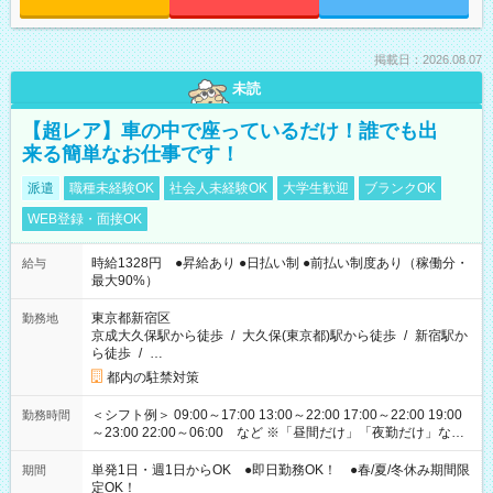
掲載日：2026.08.07
未読
【超レア】車の中で座っているだけ！誰でも出
来る簡単なお仕事です！
派遣
職種未経験OK
社会人未経験OK
大学生歓迎
ブランクOK
WEB登録・面接OK
時給1328円 ●昇給あり ●日払い制 ●前払い制度あり（稼働分・
給与
最大90%）
東京都新宿区
勤務地
京成大久保駅から徒歩
/
大久保(東京都)駅から徒歩
/
新宿駅か
ら徒歩
/
…
都内の駐禁対策
＜シフト例＞ 09:00～17:00 13:00～22:00 17:00～22:00 19:00
勤務時間
～23:00 22:00～06:00 など ※「昼間だけ」「夜勤だけ」など
の希望OK
単発1日・週1日からOK ●即日勤務OK！ ●春/夏/冬休み期間限
期間
定OK！