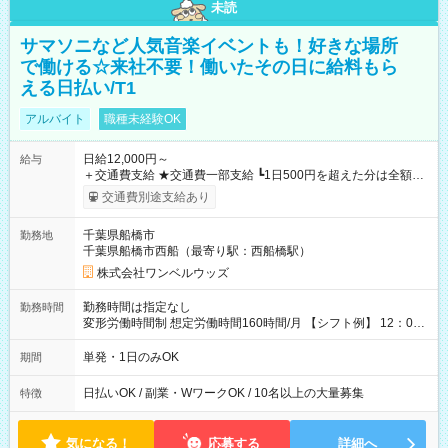
未読
サマソニなど人気音楽イベントも！好きな場所
で働ける☆来社不要！働いたその日に給料もら
える日払い/T1
アルバイト
職種未経験OK
日給12,000円～
給与
＋交通費支給 ★交通費一部支給 ┗1日500円を超えた分は全額支
給！ ※往復500円以内の方は自己負担となります ★日払いOK！
交通費別途支給あり
（規定あり） ┗働いたその日に現金GET♪ お仕事後はコンビニ
ATMから 日払い分を引き落とせます！ 【試用期間】試用期間
千葉県船橋市
勤務地
なし
千葉県船橋市西船（最寄り駅：西船橋駅）
株式会社ワンベルウッズ
勤務時間は指定なし
勤務時間
変形労働時間制 想定労働時間160時間/月 【シフト例】 12：00
～22：00
単発・1日のみOK
期間
日払いOK / 副業・WワークOK / 10名以上の大量募集
特徴
気になる！
応募する
詳細へ