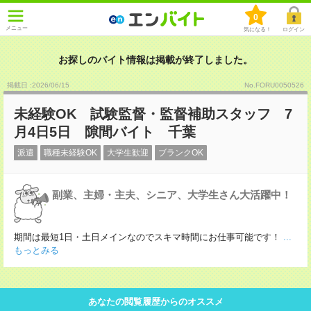
0
メニュー
気になる！
ログイン
お探しのバイト情報は掲載が終了しました。
掲載日 :2026
/
06
/
15
No.FORU0050526
未経験OK 試験監督・監督補助スタッフ 7
月4日5日 隙間バイト 千葉
派遣
職種未経験OK
大学生歓迎
ブランクOK
副業、主婦・主夫、シニア、大学生さん大活躍中！
期間は最短1日・土日メインなのでスキマ時間にお仕事可能です！
...
もっとみる
あなたの閲覧履歴からのオススメ