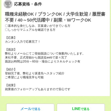
応募資格・条件
職種未経験OK / ブランクOK / 大学生歓迎 / 履歴書
不要 / 40～50代活躍中 / 副業・WワークOK
〇基本的な身だしなみ、言葉遣いができている方
〇しっかりマニュアルを確認できる方
【応募】
カンタン入力で応募完了！
【面談】
弊社よりメールにてご登録面談について御案内いたします。
来社不要、正式登録から面談迄webで楽々完了
面談お時間は20分～60分・場合によりスキルチェック有
【紹介】
登録完了後、弊社より派遣先へスタッフ紹介
ご希望により職場見学も可能
【就業】
就業後のフォローアップもありますので安心です
メール
LINE
で送る
で送る