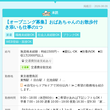
掲載日：2026.08.09
未読
【オープニング募集】おばあちゃんのお散歩付
き添いも仕事の1つ
派遣
職種未経験OK
社会人未経験OK
ブランクOK
WEB登録・面接OK
無資格未経験：時給1500円～ ■週払いOK ■扶養内OK ■日
給与
収1万2000円以上
交通費別途支給あり
交通費全額支給
交通費
東京都豊島区
勤務地
巣鴨駅
/
目白駅
/
北池袋駅
/
…
≪自宅からドアtoドアで30分以内！≫ご希望の勤務地を紹介
します。
9:00～18:00（休憩60分） ■ご希望があれば下記シフトもOK！
勤務時間
早番 7:00～16:00 遅番 10:00～19:00 夜勤 16:30～翌9:30 「家族
と休みを合わせたい」 「余裕を持って夕飯の準備がしたい」
「できれば残業はしたくない」 など、ご希望を教えてください