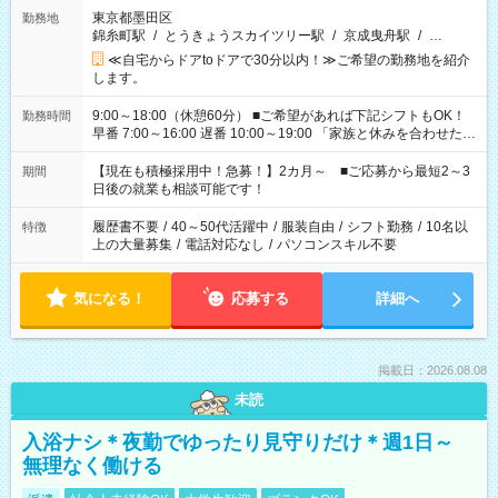
東京都墨田区
勤務地
錦糸町駅
/
とうきょうスカイツリー駅
/
京成曳舟駅
/
…
≪自宅からドアtoドアで30分以内！≫ご希望の勤務地を紹介
します。
9:00～18:00（休憩60分） ■ご希望があれば下記シフトもOK！
勤務時間
早番 7:00～16:00 遅番 10:00～19:00 「家族と休みを合わせた
い」 「余裕を持って夕飯の準備がしたい」 「できれば残業はし
たくない」 など、ご希望を教えてくださいね。 ※Wワーク希望
【現在も積極採用中！急募！】2カ月～ ■ご応募から最短2～3
期間
の方へ 今ご覧のお仕事で希望する勤務時間と、もう1つのお仕事
日後の就業も相談可能です！
の勤務時間。 合計で週40時間を超える場合は応募できません。
履歴書不要
/
40～50代活躍中
/
服装自由
/
シフト勤務
/
10名以
特徴
上の大量募集
/
電話対応なし
/
パソコンスキル不要
気になる！
応募する
詳細へ
掲載日：2026.08.08
未読
入浴ナシ＊夜勤でゆったり見守りだけ＊週1日～
無理なく働ける