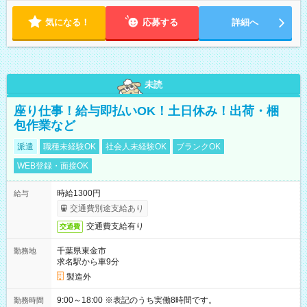
気になる！
応募する
詳細へ
未読
座り仕事！給与即払いOK！土日休み！出荷・梱
包作業など
派遣
職種未経験OK
社会人未経験OK
ブランクOK
WEB登録・面接OK
時給1300円
給与
交通費別途支給あり
交通費支給有り
交通費
千葉県東金市
勤務地
求名駅から車9分
製造外
9:00～18:00 ※表記のうち実働8時間です。
勤務時間