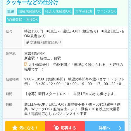
クッキーなどの仕分け
派遣
職種未経験OK
社会人未経験OK
大学生歓迎
ブランクOK
WEB登録・面接OK
時給1500円 ■日払い・週払いOK！(規定あり) ■現金日払いも
給与
OK(規定あり)
交通費別途支給あり
東京都新宿区
勤務地
新宿駅
/
新宿三丁目駅
大手物流会社（年齢不問／「無理なく続けられる」と好評の
職場です！）
9:00～18:00（実動8時間） 希望の時間帯を選べます！ ＜シフト
勤務時間
例＞ ・8：30～12：00 ・10：00～19：00 ・17：00～22：00
・13：00～22：00 ・22：00～翌6：00 など
【急募】即日スタートＯＫ！ 単発1日のみから働けます。
期間
週1日からOK
/
日払いOK
/
履歴書不要
/
40～50代活躍中
/
副
特徴
業・WワークOK
/
服装自由
/
シフト勤務
/
10名以上の大量募
集
/
電話対応なし
/
パソコンスキル不要
気になる！
応募する
詳細へ