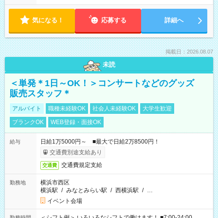
気になる！
応募する
詳細へ
掲載日：2026.08.07
未読
＜単発＊1日～OK！＞コンサートなどのグッズ
販売スタッフ＊
アルバイト
職種未経験OK
社会人未経験OK
大学生歓迎
ブランクOK
WEB登録・面接OK
日給1万5000円～ ■最大で日給2万8500円！
給与
交通費別途支給あり
交通費規定支給
交通費
横浜市西区
勤務地
横浜駅
/
みなとみらい駅
/
西横浜駅
/
…
イベント会場
＜シフト例＞ いろいろなシフトで働けます！ ■7:00-24:00
勤務時間