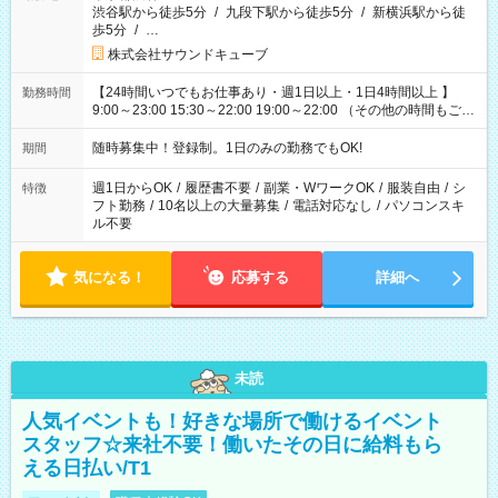
渋谷駅から徒歩5分
/
九段下駅から徒歩5分
/
新横浜駅から徒
歩5分
/
…
株式会社サウンドキューブ
【24時間いつでもお仕事あり・週1日以上・1日4時間以上 】
勤務時間
9:00～23:00 15:30～22:00 19:00～22:00 （その他の時間もござ
います！） 19:00～23:30 21:00～翌5:00 etc... ＊上記シフトは
一例です。現場により、時間が異なります！ ＊イベントが早く
随時募集中！登録制。1日のみの勤務でもOK!
期間
終わった際でも、その日の予定分のお給料を全支給！
週1日からOK
/
履歴書不要
/
副業・WワークOK
/
服装自由
/
シ
特徴
フト勤務
/
10名以上の大量募集
/
電話対応なし
/
パソコンスキ
ル不要
気になる！
応募する
詳細へ
未読
人気イベントも！好きな場所で働けるイベント
スタッフ☆来社不要！働いたその日に給料もら
える日払い/T1