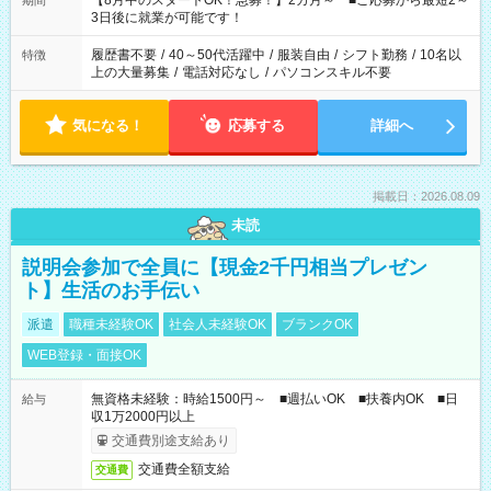
【8月中のスタートOK！急募！】2カ月～ ■ご応募から最短2～
期間
ね。 ※Wワーク希望の方へ 今ご覧のお仕事で希望する勤務時間
3日後に就業が可能です！
と、もう1つのお仕事の勤務時間。 合計で週40時間を超える場
合は応募できません。
履歴書不要
/
40～50代活躍中
/
服装自由
/
シフト勤務
/
10名以
特徴
上の大量募集
/
電話対応なし
/
パソコンスキル不要
気になる！
応募する
詳細へ
掲載日：2026.08.09
未読
説明会参加で全員に【現金2千円相当プレゼン
ト】生活のお手伝い
派遣
職種未経験OK
社会人未経験OK
ブランクOK
WEB登録・面接OK
無資格未経験：時給1500円～ ■週払いOK ■扶養内OK ■日
給与
収1万2000円以上
交通費別途支給あり
交通費全額支給
交通費