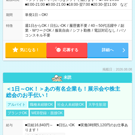
■8:00-21:00 ■9:00-21:00 ■18:00-翌7:00 ■20:30-翌11:00 など
単発1日～OK!
期間
週1日からOK
/
日払いOK
/
履歴書不要
/
40～50代活躍中
/
副
特徴
業・WワークOK
/
服装自由
/
シフト勤務
/
電話対応なし
/
パソ
コンスキル不要
気になる！
応募する
詳細へ
掲載日：2026.08.08
未読
＜1日～OK！＞あの有名企業も！展示会や株主
総会のお手伝い！
アルバイト
職種未経験OK
社会人未経験OK
大学生歓迎
ブランクOK
WEB登録・面接OK
■日給16,840円～ ■日払いOK ■実働3時間5,120円のお仕事あ
給与
ります！