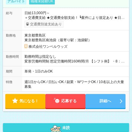
アルバイト
職種未経験OK
日給13,000円～
給与
＋交通費支給 ★交通費全額支給！ ┗案件により規定あり ★日払
いOK！（規定あり） ┗働いたその日に現金GET♪ お仕事後はコ
交通費別途支給あり
ンビニATMから 日払い分を引き落とせます！ 【試用期間】試
用期間なし
東京都豊島区
勤務地
東京都豊島区南池袋（最寄り駅：池袋駅）
株式会社ワンベルウッズ
勤務時間は指定なし
勤務時間
変形労働時間制 想定労働時間160時間/月 【シフト例】 ・8：00
～21：00
単発・1日のみOK
期間
週1日からOK / 日払いOK / 副業・WワークOK / 10名以上の大量
特徴
募集
気になる！
応募する
詳細へ
未読