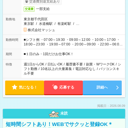
交通費別途支給あり
一部支給
交通費
東京都千代田区
勤務地
東京駅
/
水道橋駅
/
有楽町駅
/
…
株式会社マッシュ
■シフト例 ・07:00～19:30 ・09:00～12:00 ・10:00～17:00 ・
勤務時間
18:00～23:00 ・19:00～07:00 ・20:00～09:00 ・22:00～06:00
etc ★最短で3時間で5,120円のお仕事から 15時間で2万円近く稼
げるお仕事も！ ご希望のお時間に合わせてご紹介！ ※シフトは
■１日のみ・1回だけお仕事OK！
期間
現場によって異なります。 ※勿論、休憩時間はあるのでご安心
ください！
週1日からOK
/
日払いOK
/
履歴書不要
/
副業・WワークOK
/
シ
特徴
フト勤務
/
10名以上の大量募集
/
電話対応なし
/
パソコンスキ
ル不要
気になる！
応募する
詳細へ
掲載日：2026.08.09
未読
短時間シフトあり！WEBでサクッと登録OK＊