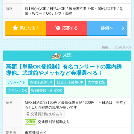
週1日からOK
/
日払いOK
/
履歴書不要
/
40～50代活躍中
/
副
特徴
業・WワークOK
/
シフト勤務
気になる！
応募する
詳細へ
掲載日：2026.08.05
未読
高額【単発OK登録制】有名コンサートの案内誘
導他。武道館やメッセなど会場選べる！
アルバイト
職種未経験OK
社会人未経験OK
大学生歓迎
ブランクOK
WEB登録・面接OK
MAX日給3万8195円／最低保障日給4600円 ＊日給は、平均す
給与
ると1万円程度の現場が多いです！
交通費別途支給あり
交通費別途補助あり
交通費
東京都渋谷区
勤務地