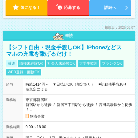
気になる！
応募する
詳細へ
掲載日：2026.08.07
未読
【シフト自由・現金手渡しOK】iPhoneなどス
マホの充電を繋げるだけ！
派遣
職種未経験OK
社会人未経験OK
大学生歓迎
ブランクOK
WEB登録・面接OK
時給1414円～ ▼日払いOK（規定あり） ■初勤務手当あり
給与
※規定による
東京都新宿区
勤務地
新宿駅から徒歩
/
新宿三丁目駅から徒歩
/
高田馬場駅から徒歩
/
…
物流企業
9:00～18:00
勤務時間