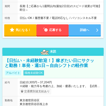
長期【ご応募から1週間以内(最短2日目)のスピード就業が可能】
期間
即日～
日払いOK
/
履歴書不要
/
電話対応なし
/
パソコンスキル不要
特徴
気になる！
応募する
詳細へ
未読
【日払い・未経験歓迎！】稼ぎたい日にサクッ
と勤務！単発・週1日～自由シフトの軽作業
アルバイト
職種未経験OK
日給10,305円～37,204円
給与
※経験・能力等を考慮の上、加給・優遇いたします。 【試用期
間】試用期間なし
交通費別途支給あり
東京都世田谷区
勤務地
東京都世田谷区桜上水