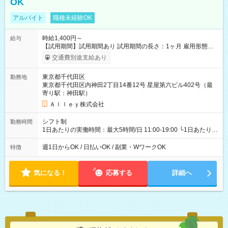
OK
アルバイト
職種未経験OK
時給1,400円～
給与
【試用期間】試用期間あり 試用期間の長さ：1ヶ月 雇用形態、
給与は本採用時と同じです。
交通費別途支給あり
東京都千代田区
勤務地
東京都千代田区内神田2丁目14番12号 星屋第六ビル402号（最
寄り駅：神田駅）
Ａｌｌｅｙ株式会社
シフト制
勤務時間
1日あたりの実働時間：最大5時間/日 11:00-19:00 └1日あたりの
実働時間：1-5時間 └上記の時間帯内であれば、いつでも勤務可
能！ └平日・土曜日の中で、お好きな曜日でご勤務いただけま
週1日からOK / 日払いOK / 副業・WワークOK
特徴
す！ 【シフト例】 ・11:00～14:00 ・16:30～19:00 ・13:00～
18:00 などのように、自由な働き方が可能なお仕事です！
気になる！
応募する
詳細へ