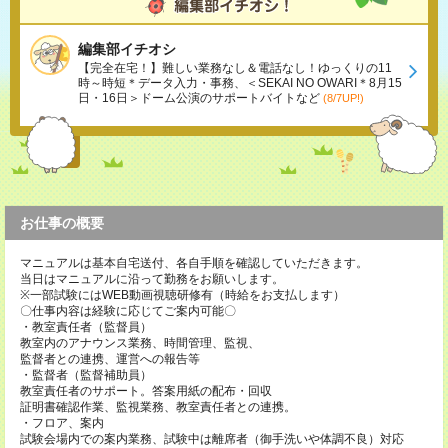
編集部イチオシ
【完全在宅！】難しい業務なし＆電話なし！ゆっくりの11
時～時短＊データ入力・事務、＜SEKAI NO OWARI＊8月15
日・16日＞ドーム公演のサポートバイトなど
(8/7UP!)
お仕事の概要
マニュアルは基本自宅送付、各自手順を確認していただきます。
当日はマニュアルに沿って勤務をお願いします。
※一部試験にはWEB動画視聴研修有（時給をお支払します）
〇仕事内容は経験に応じてご案内可能〇
・教室責任者（監督員）
教室内のアナウンス業務、時間管理、監視、
監督者との連携、運営への報告等
・監督者（監督補助員）
教室責任者のサポート。答案用紙の配布・回収
証明書確認作業、監視業務、教室責任者との連携。
・フロア、案内
試験会場内での案内業務、試験中は離席者（御手洗いや体調不良）対応