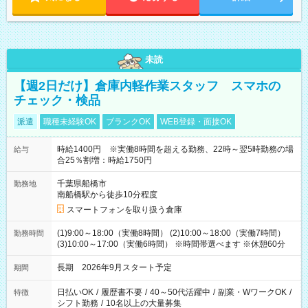
未読
【週2日だけ】倉庫内軽作業スタッフ スマホの
チェック・検品
派遣
職種未経験OK
ブランクOK
WEB登録・面接OK
時給1400円 ※実働8時間を超える勤務、22時～翌5時勤務の場
給与
合25％割増：時給1750円
千葉県船橋市
勤務地
南船橋駅から徒歩10分程度
スマートフォンを取り扱う倉庫
(1)9:00～18:00（実働8時間） (2)10:00～18:00（実働7時間）
勤務時間
(3)10:00～17:00（実働6時間） ※時間帯選べます ※休憩60分
長期 2026年9月スタート予定
期間
日払いOK
/
履歴書不要
/
40～50代活躍中
/
副業・WワークOK
/
特徴
シフト勤務
/
10名以上の大量募集