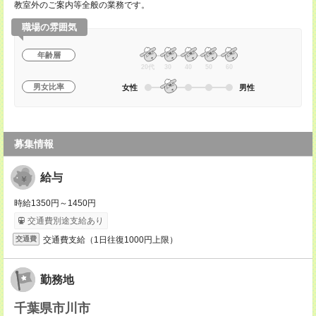
教室外のご案内等全般の業務です。
職場の雰囲気
年齢層
20代
30
40
50
60
男女比率
女性
男性
募集情報
給与
時給1350円～1450円
交通費別途支給あり
交通費支給（1日往復1000円上限）
交通費
勤務地
千葉県市川市