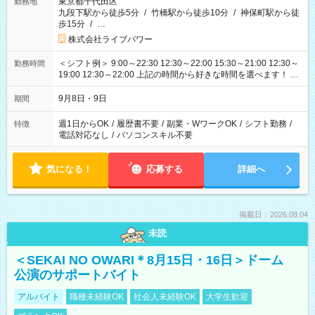
東京都千代田区
勤務地
九段下駅から徒歩5分
/
竹橋駅から徒歩10分
/
神保町駅から徒
歩15分
/
…
株式会社ライブパワー
＜シフト例＞ 9:00～22:30 12:30～22:00 15:30～21:00 12:30～
勤務時間
19:00 12:30～22:00 上記の時間から好きな時間を選べます！ ※
時間は変更となる可能性があります
9月8日・9日
期間
週1日からOK
/
履歴書不要
/
副業・WワークOK
/
シフト勤務
/
特徴
電話対応なし
/
パソコンスキル不要
気になる！
応募する
詳細へ
掲載日：2026.08.04
未読
＜SEKAI NO OWARI＊8月15日・16日＞ドーム
公演のサポートバイト
アルバイト
職種未経験OK
社会人未経験OK
大学生歓迎