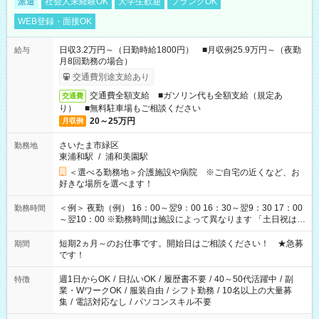
派遣
社会人未経験OK
大学生歓迎
ブランクOK
WEB登録・面接OK
日収3.2万円～（日勤時給1800円） ■月収例25.9万円～（夜勤
給与
月8回勤務の場合）
交通費別途支給あり
交通費全額支給 ■ガソリン代も全額支給（規定あ
交通費
り） ■無料駐車場もご相談ください
20～25万円
月収例
さいたま市緑区
勤務地
東浦和駅
/
浦和美園駅
＜選べる勤務地＞介護施設や病院 ※ご自宅の近くなど、お
好きな場所を選べます！
＜例＞ 夜勤（例） 16：00～翌9：00 16：30～翌9：30 17：00
勤務時間
～翌10：00 ※勤務時間は施設によって異なります 「土日祝は休
みたい」 「しっかり稼ぎたい」 「もう少し遅い時間から始めた
い」など ご希望にあったお仕事をご案内いたします。 ※未経験
短期2ヵ月～のお仕事です。開始日はご相談ください！ ★急募
期間
の方の場合は1～2ヶ月間は日中での仕事を経験いただき、 お
です！
仕事に慣れてからの夜勤になります。 ★家庭の都合でお休みが
必要な場合も遠慮なくご相談ください。
週1日からOK
/
日払いOK
/
履歴書不要
/
40～50代活躍中
/
副
特徴
業・WワークOK
/
服装自由
/
シフト勤務
/
10名以上の大量募
集
/
電話対応なし
/
パソコンスキル不要