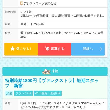
アシストワーク株式会社
シフト制
勤務時間
1日あたりの実働時間：最大15時間/日 ＜1週間の勤務例＞週3回
勤務 勤務：月・水・金 休み：火・木・土・日 好きな時にお仕事
可能です！ ※1日あたりの最大実働時間は日勤、夜勤共に勤務し
単発・1日のみOK
期間
た時間になります。
週1日からOK / 日払いOK / 副業・WワークOK / 10名以上の大量
特徴
募集
気になる！
応募する
詳細へ
未読
特別時給1800円【ヴァレクストラ】短期スタッ
フ 新宿
派遣
ブランクOK
WEB登録・面接OK
時給1800円 ※ご経験・スキルにより優遇 スマホでかんたんに
給与
前払いで給与が受け取れます（※上限、条件あり）