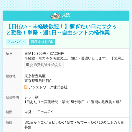
未読
【日払い・未経験歓迎！】稼ぎたい日にサクッ
と勤務！単発・週1日～自由シフトの軽作業
アルバイト
職種未経験OK
日給10,305円～37,204円
給与
※経験・能力等を考慮の上、加給・優遇いたします。 【試用期
間】試用期間なし
交通費別途支給あり
東京都豊島区
勤務地
東京都豊島区目白
アシストワーク株式会社
シフト制
勤務時間
1日あたりの実働時間：最大15時間/日 ＜1週間の勤務例＞週3回
勤務 勤務：月・水・金 休み：火・木・土・日 好きな時にお仕事
可能です！ ※1日あたりの最大実働時間は日勤、夜勤共に勤務し
単発・1日のみOK
期間
た時間になります。
週1日からOK / 日払いOK / 副業・WワークOK / 10名以上の大量
特徴
募集