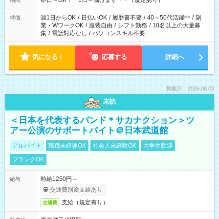
即日～OK！ 1日～働けます＾＾（規定あり）
期間
週1日からOK
/
日払いOK
/
履歴書不要
/
40～50代活躍中
/
副
特徴
業・WワークOK
/
服装自由
/
シフト勤務
/
10名以上の大量募
集
/
電話対応なし
/
パソコンスキル不要
気になる！
応募する
詳細へ
掲載日：2026.08.03
未読
＜日本を代表するバンド＊サカナクション＞ツ
アー公演のサポートバイト＠日本武道館
アルバイト
職種未経験OK
社会人未経験OK
大学生歓迎
ブランクOK
時給1250円～
給与
交通費別途支給あり
支給（規定有り）
交通費