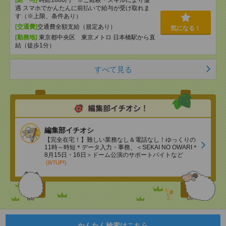
[給 与]
時給1800円 ※ご経験・スキルにより優
遇 スマホでかんたんに前払いで給与が受け取れま
す（※上限、条件あり）
[交通費]
交通費全額支給（規定あり）
気になる！
[勤務地]
東京都中央区 東京メトロ 日本橋駅から直
結（徒歩1分）
すべて見る
編集部イチオシ
【完全在宅！】難しい業務なし＆電話なし！ゆっくりの
11時～時短＊データ入力・事務、＜SEKAI NO OWARI＊
8月15日・16日＞ドーム公演のサポートバイトなど
(8/7UP!)
かんたん検索はこちら