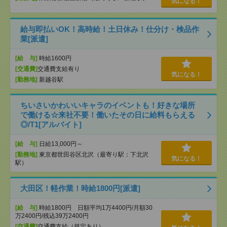
気になる！
給与即払いOK！高時給！土日休み！仕分け・検品作
業[派遣]
[給 与]
時給1600円
[交通費]
交通費支給有り
気になる！
[勤務地]
新越谷駅
ちいさいかわいいキャラのイベントも！好きな場所
で働ける☆来社不要！働いたその日に給料もらえる
◎/T1[アルバイト]
[給 与]
日給13,000円～
[勤務地]
東京都世田谷区北沢（最寄り駅：下北沢
気になる！
駅）
大田区！軽作業！時給1800円[派遣]
[給 与]
時給1800円 日額平均1万4400円/月額30
万2400円/残込39万2400円
[交通費]
交通費支給（規定あり）