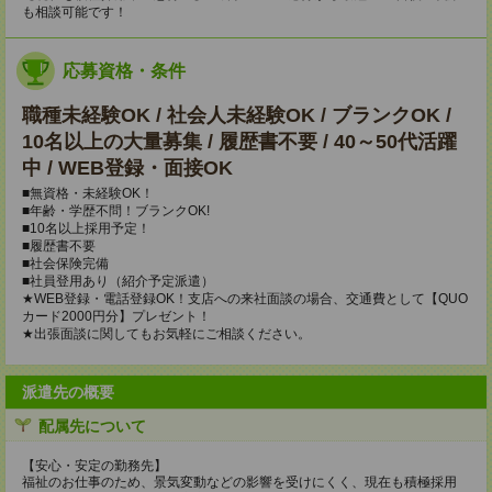
も相談可能です！
応募資格・条件
職種未経験OK / 社会人未経験OK / ブランクOK /
10名以上の大量募集 / 履歴書不要 / 40～50代活躍
中 / WEB登録・面接OK
■無資格・未経験OK！
■年齢・学歴不問！ブランクOK!
■10名以上採用予定！
■履歴書不要
■社会保険完備
■社員登用あり（紹介予定派遣）
★WEB登録・電話登録OK！支店への来社面談の場合、交通費として【QUO
カード2000円分】プレゼント！
★出張面談に関してもお気軽にご相談ください。
派遣先の概要
配属先について
【安心・安定の勤務先】
福祉のお仕事のため、景気変動などの影響を受けにくく、現在も積極採用