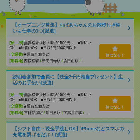
【オープニング募集】おばあちゃんのお散歩付き添
いも仕事の1つ[派遣]
[給 与]
無資格未経験：時給1500円～ ■週払い
OK ■扶養内OK ■日収1万2000円以上
[交通費]
交通費全額支給
気になる！
[勤務地]
西荻窪駅
/
新高円寺駅
/
浜田山駅
/
…
説明会参加で全員に【現金2千円相当プレゼント】生
活のお手伝い[派遣]
[給 与]
無資格未経験：時給1500円～ ■週払い
OK ■扶養内OK ■日収1万2000円以上
[交通費]
交通費全額支給
気になる！
[勤務地]
三軒茶屋駅
/
世田谷駅
/
下高井戸駅
/
…
【シフト自由・現金手渡しOK】iPhoneなどスマホの
充電を繋げるだけ！[派遣]