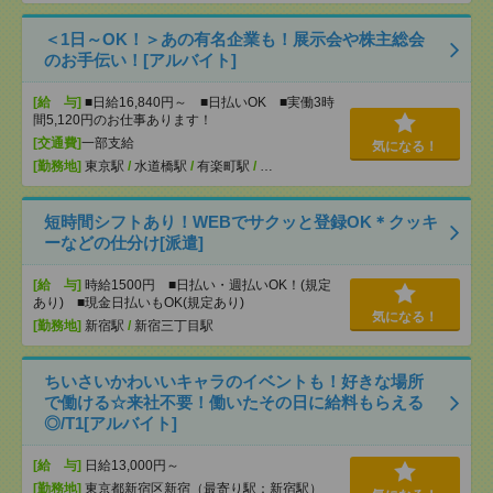
＜1日～OK！＞あの有名企業も！展示会や株主総会
のお手伝い！[アルバイト]
[給 与]
■日給16,840円～ ■日払いOK ■実働3時
間5,120円のお仕事あります！
[交通費]
一部支給
気になる！
[勤務地]
東京駅
/
水道橋駅
/
有楽町駅
/
…
短時間シフトあり！WEBでサクッと登録OK＊クッキ
ーなどの仕分け[派遣]
[給 与]
時給1500円 ■日払い・週払いOK！(規定
あり) ■現金日払いもOK(規定あり)
気になる！
[勤務地]
新宿駅
/
新宿三丁目駅
ちいさいかわいいキャラのイベントも！好きな場所
で働ける☆来社不要！働いたその日に給料もらえる
◎/T1[アルバイト]
[給 与]
日給13,000円～
[勤務地]
東京都新宿区新宿（最寄り駅：新宿駅）