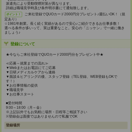
派遣先により受動喫煙対策が異なります。
詳細は職場見学時及び条件明示書にて通知致します。
ご来社登録でQUOカード2000円分プレゼント♪週払いOK！（規
ポイント！
定あり）
☆1981年創業。長く続く実績があるので安心♪ご紹介できるお仕事多数！
選べる条件が多いって、実は重要なこと。安心の「ニッケン」で一緒に働き
ましょう♪
登録について
★今ならご来社登録でQUOカード2000円分をプレゼント中★
≪応募～就業までの流れ≫
▼Webまたはお電話にてご応募
▼日研メディカルケアから連絡
▼面談＆ヒアリングの後、スタッフ登録（TEL登録、WEB登録もOKで
す！）
▼お仕事情報の提供
▼職場見学
▼お仕事スタート
■受付時間
9:00～18:00（月～金）
※上記以外でもお気軽に場所・日程等ご相談下さい
※登録会は面接ではありませんので私服でOK
登録場所