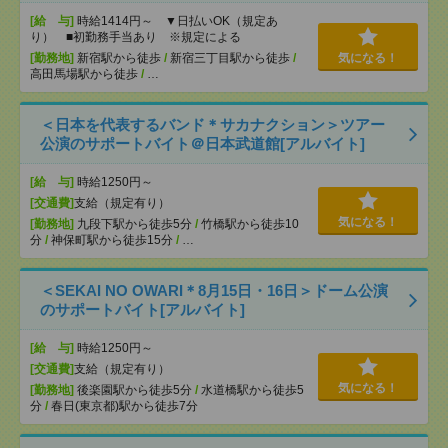
[給 与]
時給1414円～ ▼日払いOK（規定あ
り） ■初勤務手当あり ※規定による
[勤務地]
新宿駅から徒歩
/
新宿三丁目駅から徒歩
/
気になる！
高田馬場駅から徒歩
/
…
＜日本を代表するバンド＊サカナクション＞ツアー
公演のサポートバイト＠日本武道館[アルバイト]
[給 与]
時給1250円～
[交通費]
支給（規定有り）
気になる！
[勤務地]
九段下駅から徒歩5分
/
竹橋駅から徒歩10
分
/
神保町駅から徒歩15分
/
…
＜SEKAI NO OWARI＊8月15日・16日＞ドーム公演
のサポートバイト[アルバイト]
[給 与]
時給1250円～
[交通費]
支給（規定有り）
気になる！
[勤務地]
後楽園駅から徒歩5分
/
水道橋駅から徒歩5
分
/
春日(東京都)駅から徒歩7分