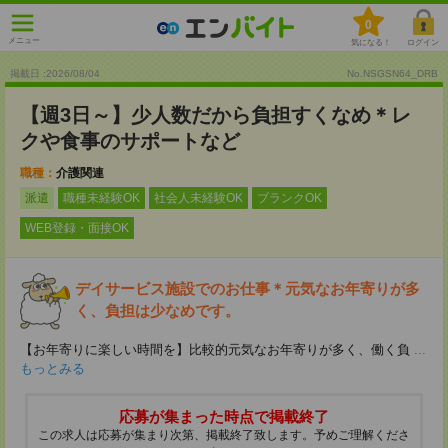
0
メニュー
気になる！
ログイン
掲載日 :2026
/
08
/
04
No.NSGSN64_DRB
【週3日～】少人数だから負担すくなめ＊レ
クや食事のサポートなど
職種：
介護関連
派遣
職種未経験OK
社会人未経験OK
ブランクOK
WEB登録・面接OK
デイサービス施設でのお仕事＊元気なお年寄りが多
く、負担は少なめです。
【お年寄りに楽しい時間を】比較的元気なお年寄りが多く、働く負
...
もっとみる
応募が集まった時点で掲載終了
この求人は応募が集まり次第、掲載終了致します。予めご理解くださ