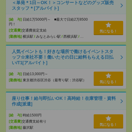
＜単発＊1日～OK！＞コンサートなどのグッズ販売
スタッフ＊[アルバイト]
[給 与]
日給1万5000円～ ■最大で日給2万8500
円！
[交通費]
交通費規定支給
気になる！
[勤務地]
横浜駅
/
みなとみらい駅
/
西横浜駅
/
…
人気イベントも！好きな場所で働けるイベントスタ
ッフ☆来社不要！働いたその日に給料もらえる日払
い/T1[アルバイト]
[給 与]
日給13,000円～
[勤務地]
東京都渋谷区渋谷（最寄り駅：渋谷駅）
気になる！
座り仕事！給与即払いOK！高時給！在庫管理・資料
作成[派遣]
[給 与]
時給1500円
[交通費]
交通費支給有り
気になる！
[勤務地]
藤沢駅