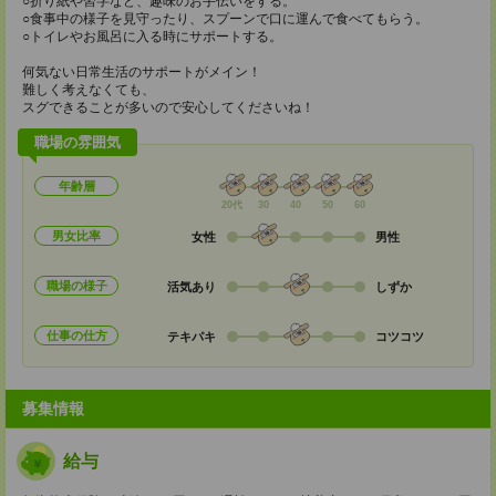
○折り紙や習字など、趣味のお手伝いをする。
○食事中の様子を見守ったり、スプーンで口に運んで食べてもらう。
○トイレやお風呂に入る時にサポートする。
何気ない日常生活のサポートがメイン！
難しく考えなくても、
スグできることが多いので安心してくださいね！
職場の雰囲気
年齢層
20代
30
40
50
60
男女比率
女性
男性
職場の様子
活気あり
しずか
仕事の仕方
テキパキ
コツコツ
募集情報
給与