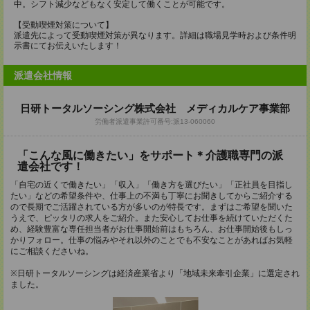
中。シフト減少などもなく安定して働くことが可能です。
【受動喫煙対策について】
派遣先によって受動喫煙対策が異なります。詳細は職場見学時および条件明
示書にてお伝えいたします！
派遣会社情報
日研トータルソーシング株式会社 メディカルケア事業部
労働者派遣事業許可番号:派13-060060
「こんな風に働きたい」をサポート＊介護職専門の派
遣会社です！
「自宅の近くで働きたい」「収入」「働き方を選びたい」「正社員を目指し
たい」などの希望条件や、仕事上の不満も丁寧にお聞きしてからご紹介する
ので長期でご活躍されている方が多いのが特長です。まずはご希望を聞いた
うえで、ピッタリの求人をご紹介。また安心してお仕事を続けていただくた
め、経験豊富な専任担当者がお仕事開始前はもちろん、お仕事開始後もしっ
かりフォロー。仕事の悩みやそれ以外のことでも不安なことがあればお気軽
にご相談くださいね。
※日研トータルソーシングは経済産業省より「地域未来牽引企業」に選定され
ました。