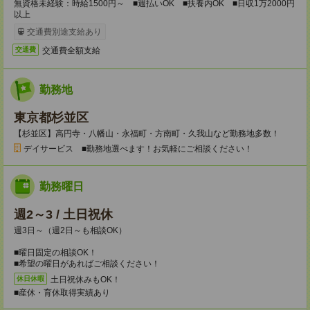
無資格未経験：時給1500円～ ■週払いOK ■扶養内OK ■日収1万2000円
以上
交通費別途支給あり
交通費全額支給
交通費
勤務地
東京都杉並区
【杉並区】高円寺・八幡山・永福町・方南町・久我山など勤務地多数！
デイサービス ■勤務地選べます！お気軽にご相談ください！
勤務曜日
週2～3 / 土日祝休
週3日～（週2日～も相談OK）
■曜日固定の相談OK！
■希望の曜日があればご相談ください！
土日祝休みもOK！
休日休暇
■産休・育休取得実績あり