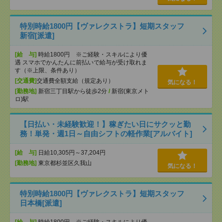
特別時給1800円【ヴァレクストラ】短期スタッフ
新宿[派遣]
[給 与]
時給1800円 ※ご経験・スキルにより優
遇 スマホでかんたんに前払いで給与が受け取れま
す（※上限、条件あり）
[交通費]
交通費全額支給（規定あり）
気になる！
[勤務地]
新宿三丁目駅から徒歩2分
/
新宿(東京メト
ロ)駅
【日払い・未経験歓迎！】稼ぎたい日にサクッと勤
務！単発・週1日～自由シフトの軽作業[アルバイト]
[給 与]
日給10,305円～37,204円
[勤務地]
東京都杉並区久我山
気になる！
特別時給1800円【ヴァレクストラ】短期スタッフ
日本橋[派遣]