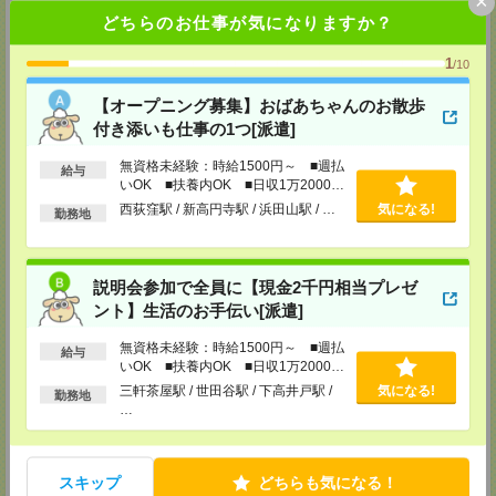
×
MAIL：
tenshoku@nikken-ts.jp
どちらのお仕事が気になりますか？
担当：採用担当
メディカルケア事業部 新宿オフィス
1
/10
東京都新宿区新宿2-3-10 新宿御苑ビル6階
TEL：0120-457-235
【オープニング募集】おばあちゃんのお散歩
MAIL：
tenshoku@nikken-ts.jp
付き添いも仕事の1つ[派遣]
担当：採用担当
メディカルケア事業部 立川事業所
無資格未経験：時給1500円～ ■週払
給与
いOK ■扶養内OK ■日収1万2000円
東京都立川市錦町1-12-14
以上
TEL：0120-934-200
西荻窪駅 / 新高円寺駅 / 浜田山駅 / …
気になる!
勤務地
MAIL：
tenshoku@nikken-ts.jp
担当：採用担当
メディカルケア事業部 町田オフィス
説明会参加で全員に【現金2千円相当プレゼ
東京都町田市森野1-7-23 大樹生命町田ビル6F
ント】生活のお手伝い[派遣]
TEL：0120-453-285
MAIL：
tenshoku@nikken-ts.jp
担当：採用担当
無資格未経験：時給1500円～ ■週払
給与
いOK ■扶養内OK ■日収1万2000円
メディカルケア事業部 横浜オフィス
以上
三軒茶屋駅 / 世田谷駅 / 下高井戸駅 /
気になる!
勤務地
神奈川県横浜市保土ケ谷区神戸町134 横浜ビジネスパークサウスタワー
…
2F B区画
TEL：0120-901-799
MAIL：
tenshoku@nikken-ts.jp
担当：採用担当
スキップ
どちらも気になる！