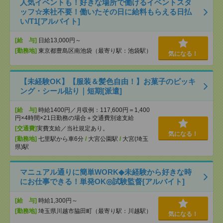
人気イベントも！好きな場所で働けるイベントスタ
ッフ☆来社不要！働いたその日に給料もらえる日払
い/T1[アルバイト]
[給 与]
日給13,000円～
[勤務地]
東京都豊島区南池袋（最寄り駅：池袋駅）
気になる！
【未経験OK】【服装＆髪色自由！】お菓子のピッキ
ング・シール貼り｜短期[派遣]
[給 与]
時給1400円／月収例：117,600円＝1,400
円×4時間×21日勤務の場合＋交通費別途支給
[交通費]
実費支給／当社規定あり。
気になる！
[勤務地]
七里駅から車6分
/
大宮公園駅
/
大宮(埼玉
県)駅
マニュアル通りに簡単WORK◆未経験から好きな時
にお仕事できる！単発OK◎試験監督[アルバイト]
[給 与]
時給1,300円～
[勤務地]
埼玉県川越市脇田町（最寄り駅：川越駅）
気になる！