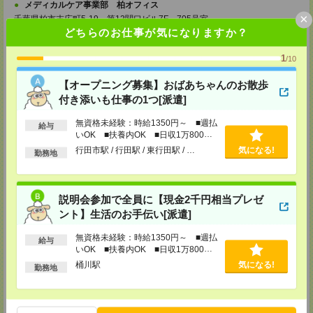
メディカルケア事業部 柏オフィス
×
千葉県柏市末広町5-19 第12関口ビル7F 705号室
TEL：0120-935-218
どちらのお仕事が気になりますか？
MAIL：
tenshoku@nikken-ts.jp
担当：採用担当
1
/10
メディカルケア事業部 新宿オフィス
【オープニング募集】おばあちゃんのお散歩
東京都新宿区新宿2-3-10 新宿御苑ビル6階
TEL：0120-457-235
付き添いも仕事の1つ[派遣]
MAIL：
tenshoku@nikken-ts.jp
担当：採用担当
無資格未経験：時給1350円～ ■週払
給与
いOK ■扶養内OK ■日収1万800円
メディカルケア事業部 立川事業所
以上
行田市駅 / 行田駅 / 東行田駅 / …
気になる!
東京都立川市錦町1-12-14
勤務地
TEL：0120-934-200
MAIL：
tenshoku@nikken-ts.jp
担当：採用担当
説明会参加で全員に【現金2千円相当プレゼ
メディカルケア事業部 町田オフィス
ント】生活のお手伝い[派遣]
東京都町田市森野1-7-23 大樹生命町田ビル6F
TEL：0120-453-285
無資格未経験：時給1350円～ ■週払
MAIL：
tenshoku@nikken-ts.jp
給与
いOK ■扶養内OK ■日収1万800円
担当：採用担当
以上
桶川駅
気になる!
勤務地
メディカルケア事業部 横浜オフィス
神奈川県横浜市保土ケ谷区神戸町134 横浜ビジネスパークサウスタワー
2F B区画
TEL：0120-901-799