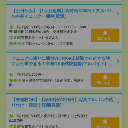
【土日休み】【1ヶ月短期】高時給1500円！アルバム
の中身チェック・梱包[派遣]
[給 与]
時給1500円／月収例：252,000円＝1,500
円×8時間×21日勤務の場合＋交通費別途支給
[交通費]
実費支給／当社規定あり。
気になる！
[勤務地]
赤羽駅からバス10分
/
川口元郷駅
マニュアル通りに簡単WORK◆未経験から好きな時
にお仕事できる！単発OK◎試験監督[アルバイト]
[給 与]
時給1,300円～
[勤務地]
埼玉県越谷市南越谷（最寄り駅：南越谷
気になる！
駅）
【未経験OK】【深夜時給1875円】写真アルバムの貼
り付け・確認｜短期[派遣]
[給 与]
時給1500円／夜22時～翌5時までは深夜時
給1875円
[交通費]
実費支給／当社規定あり。
気になる！