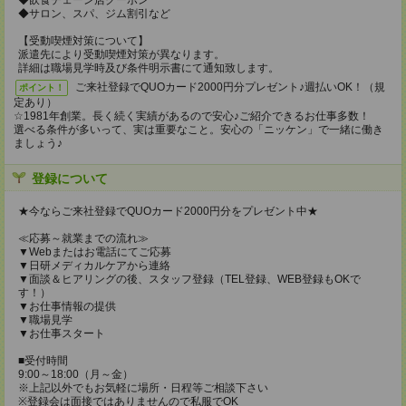
◆飲食チェーン店クーポン
◆サロン、スパ、ジム割引など
【受動喫煙対策について】
派遣先により受動喫煙対策が異なります。
詳細は職場見学時及び条件明示書にて通知致します。
ご来社登録でQUOカード2000円分プレゼント♪週払いOK！（規
ポイント！
定あり）
☆1981年創業。長く続く実績があるので安心♪ご紹介できるお仕事多数！
選べる条件が多いって、実は重要なこと。安心の「ニッケン」で一緒に働き
ましょう♪
登録について
★今ならご来社登録でQUOカード2000円分をプレゼント中★
≪応募～就業までの流れ≫
▼Webまたはお電話にてご応募
▼日研メディカルケアから連絡
▼面談＆ヒアリングの後、スタッフ登録（TEL登録、WEB登録もOKで
す！）
▼お仕事情報の提供
▼職場見学
▼お仕事スタート
■受付時間
9:00～18:00（月～金）
※上記以外でもお気軽に場所・日程等ご相談下さい
※登録会は面接ではありませんので私服でOK