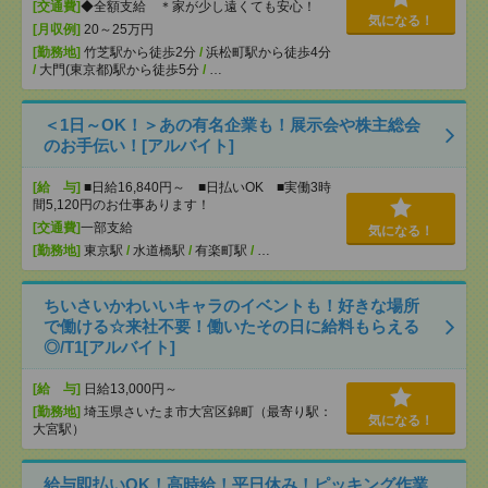
[交通費]
◆全額支給 ＊家が少し遠くても安心！
気になる！
[月収例]
20～25万円
[勤務地]
竹芝駅から徒歩2分
/
浜松町駅から徒歩4分
/
大門(東京都)駅から徒歩5分
/
…
＜1日～OK！＞あの有名企業も！展示会や株主総会
のお手伝い！[アルバイト]
[給 与]
■日給16,840円～ ■日払いOK ■実働3時
間5,120円のお仕事あります！
[交通費]
一部支給
気になる！
[勤務地]
東京駅
/
水道橋駅
/
有楽町駅
/
…
ちいさいかわいいキャラのイベントも！好きな場所
で働ける☆来社不要！働いたその日に給料もらえる
◎/T1[アルバイト]
[給 与]
日給13,000円～
[勤務地]
埼玉県さいたま市大宮区錦町（最寄り駅：
気になる！
大宮駅）
給与即払いOK！高時給！平日休み！ピッキング作業