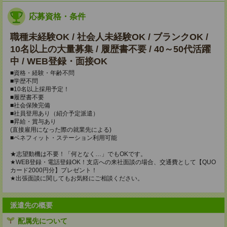
応募資格・条件
職種未経験OK / 社会人未経験OK / ブランクOK /
10名以上の大量募集 / 履歴書不要 / 40～50代活躍
中 / WEB登録・面接OK
■資格・経験・年齢不問
■学歴不問
■10名以上採用予定！
■履歴書不要
■社会保険完備
■社員登用あり（紹介予定派遣）
■昇給・賞与あり
(直接雇用になった際の就業先による)
■ベネフィット・ステーション利用可能
★志望動機は不要！「何となく…」でもOKです。
★WEB登録・電話登録OK！支店への来社面談の場合、交通費として【QUO
カード2000円分】プレゼント！
★出張面談に関してもお気軽にご相談ください。
派遣先の概要
配属先について