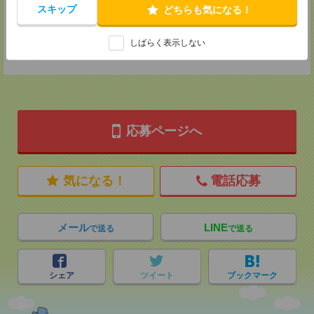
MAIL：
tenshoku@nikken-ts.jp
スキップ
どちらも気になる！
担当：採用担当
登録交通費
しばらく表示しない
★今ならご来社登録でQUOカード2000円分をプレゼント中★
応募ページへ
気になる！
電話応募
メール
LINE
で送る
で送る
シェア
ツイート
ブックマーク