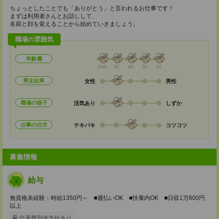
ちょっとしたことでも「ありがとう」と言われるお仕事です！
まずは利用者さんとお話しして、
名前と顔を覚えることから始めていきましょう。
職場の雰囲気
年齢層
20代
30
40
50
60
男女比率
女性
男性
職場の様子
活気あり
しずか
仕事の仕方
テキパキ
コツコツ
募集情報
給与
無資格未経験：時給1350円～ ■週払いOK ■扶養内OK ■日収1万800円
以上
交通費別途支給あり