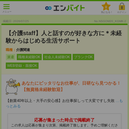
0
メニュー
気になる！
ログイン
掲載日 :2026
/
07
/
25
No.NSGOM20_KGMK-2
【介護staff】人と話すのが好きな方に＊未経
験からはじめる生活サポート
職種：
介護関連
派遣
職種未経験OK
社会人未経験OK
ブランクOK
WEB登録・面接OK
あなたにピッタリなお仕事が、日研なら見つかる！
【無資格未経験歓迎】
【創業40年以上・大手の安心感】お仕事探しって大変ですし失敗
...も
っとみる
応募が集まった時点で掲載終了
この求人は応募が集まり次第、掲載終了致します。予めご理解くださ