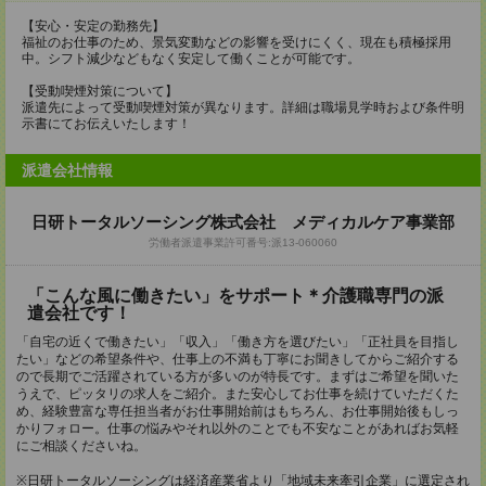
【安心・安定の勤務先】
福祉のお仕事のため、景気変動などの影響を受けにくく、現在も積極採用
中。シフト減少などもなく安定して働くことが可能です。
【受動喫煙対策について】
派遣先によって受動喫煙対策が異なります。詳細は職場見学時および条件明
示書にてお伝えいたします！
派遣会社情報
日研トータルソーシング株式会社 メディカルケア事業部
労働者派遣事業許可番号:派13-060060
「こんな風に働きたい」をサポート＊介護職専門の派
遣会社です！
「自宅の近くで働きたい」「収入」「働き方を選びたい」「正社員を目指し
たい」などの希望条件や、仕事上の不満も丁寧にお聞きしてからご紹介する
ので長期でご活躍されている方が多いのが特長です。まずはご希望を聞いた
うえで、ピッタリの求人をご紹介。また安心してお仕事を続けていただくた
め、経験豊富な専任担当者がお仕事開始前はもちろん、お仕事開始後もしっ
かりフォロー。仕事の悩みやそれ以外のことでも不安なことがあればお気軽
にご相談くださいね。
※日研トータルソーシングは経済産業省より「地域未来牽引企業」に選定され