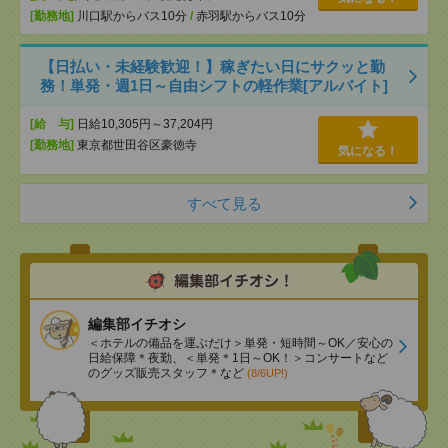
[勤務地]
川口駅からバス10分
/
赤羽駅からバス10分
【日払い・未経験歓迎！】稼ぎたい日にサクッと勤
務！単発・週1日～自由シフトの軽作業[アルバイト]
[給 与]
日給10,305円～37,204円
[勤務地]
東京都世田谷区豪徳寺
気になる！
すべて見る
編集部イチオシ
＜ホテルの備品を運ぶだけ＞単発・短時間～OK／安心の
日給保障＊夜勤、＜単発＊1日～OK！＞コンサートなど
のグッズ販売スタッフ＊など
(8/6UP!)