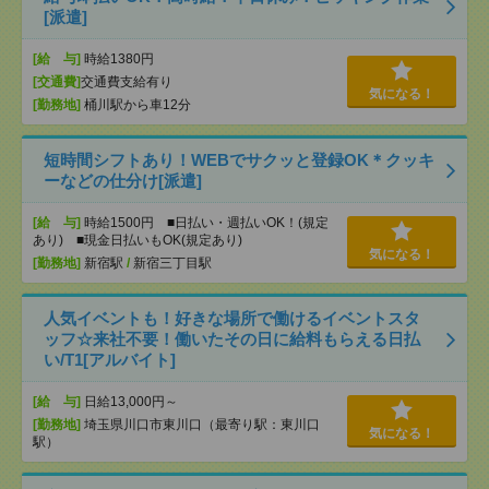
[派遣]
[給 与]
時給1380円
[交通費]
交通費支給有り
気になる！
[勤務地]
桶川駅から車12分
短時間シフトあり！WEBでサクッと登録OK＊クッキ
ーなどの仕分け[派遣]
[給 与]
時給1500円 ■日払い・週払いOK！(規定
あり) ■現金日払いもOK(規定あり)
気になる！
[勤務地]
新宿駅
/
新宿三丁目駅
人気イベントも！好きな場所で働けるイベントスタ
ッフ☆来社不要！働いたその日に給料もらえる日払
い/T1[アルバイト]
[給 与]
日給13,000円～
[勤務地]
埼玉県川口市東川口（最寄り駅：東川口
気になる！
駅）