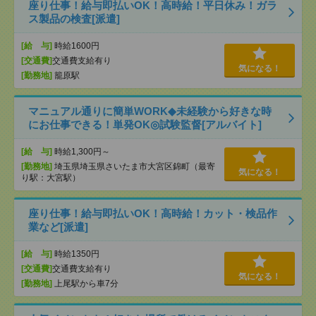
座り仕事！給与即払いOK！高時給！平日休み！ガラ
ス製品の検査[派遣]
[給 与]
時給1600円
[交通費]
交通費支給有り
気になる！
[勤務地]
籠原駅
マニュアル通りに簡単WORK◆未経験から好きな時
にお仕事できる！単発OK◎試験監督[アルバイト]
[給 与]
時給1,300円～
[勤務地]
埼玉県埼玉県さいたま市大宮区錦町（最寄
気になる！
り駅：大宮駅）
座り仕事！給与即払いOK！高時給！カット・検品作
業など[派遣]
[給 与]
時給1350円
[交通費]
交通費支給有り
気になる！
[勤務地]
上尾駅から車7分