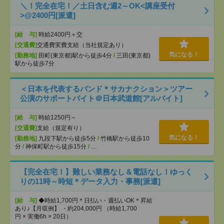
＼！完全在宅！／土日含む週2～OK<講座受付
>@2400円[派遣]
[給 与]
時給2400円＋交
[交通費]
交通費実費支給（当社規定あり）
気になる！
[勤務地]
田町(東京都)駅から徒歩4分
/
三田(東京都)
駅から徒歩7分
＜日本を代表するバンド＊サカナクション＞ツアー
公演のサポートバイト＠日本武道館[アルバイト]
[給 与]
時給1250円～
[交通費]
支給（規定有り）
気になる！
[勤務地]
九段下駅から徒歩5分
/
竹橋駅から徒歩10
分
/
神保町駅から徒歩15分
/
…
【完全在宅！】難しい業務なし＆電話なし！ゆっく
りの11時～時短＊データ入力・事務[派遣]
[給 与]
◆時給1,700円＊日払い・週払いOK＊昇給
あり♪【月収例】 ・約204,000円 （時給1,700
円 × 実働6h × 20日）