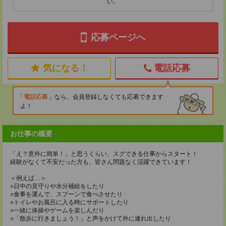
い。
応募ページへ
気になる！
電話応募
電話応募
なら、会員登録しなくても応募できます
よ！
お仕事の概要
「え？意外に簡単！」と思うくらい、スグできる仕事からスタート！
経験がなくて不安だった方も、皆さん問題なく活躍できています！
＜例えば…＞
○日中の見守りや水分補給をしたり
○食事を運んで、スプーンで食べさせたり
○トイレやお風呂に入る時にサポートしたり
○一緒に体操やゲームを楽しんだり
○「散歩に行きましょう！」と声をかけて外に連れ出したり