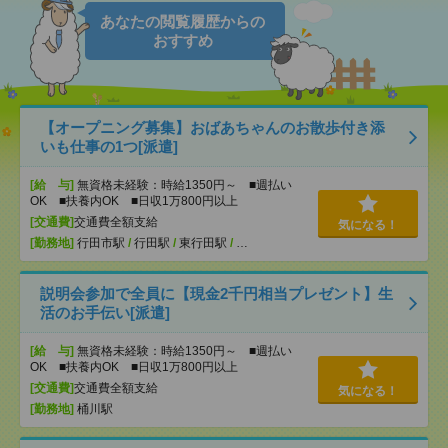
あなたの閲覧履歴からの
おすすめ
【オープニング募集】おばあちゃんのお散歩付き添
いも仕事の1つ[派遣]
[給 与]
無資格未経験：時給1350円～ ■週払い
OK ■扶養内OK ■日収1万800円以上
[交通費]
交通費全額支給
気になる！
[勤務地]
行田市駅
/
行田駅
/
東行田駅
/
…
説明会参加で全員に【現金2千円相当プレゼント】生
活のお手伝い[派遣]
[給 与]
無資格未経験：時給1350円～ ■週払い
OK ■扶養内OK ■日収1万800円以上
[交通費]
交通費全額支給
気になる！
[勤務地]
桶川駅