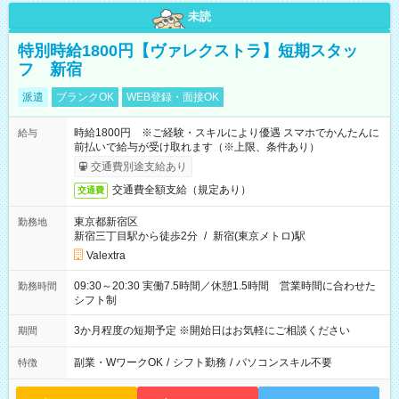
未読
特別時給1800円【ヴァレクストラ】短期スタッ
フ 新宿
派遣
ブランクOK
WEB登録・面接OK
時給1800円 ※ご経験・スキルにより優遇 スマホでかんたんに
給与
前払いで給与が受け取れます（※上限、条件あり）
交通費別途支給あり
交通費全額支給（規定あり）
交通費
東京都新宿区
勤務地
新宿三丁目駅から徒歩2分
/
新宿(東京メトロ)駅
Valextra
09:30～20:30 実働7.5時間／休憩1.5時間 営業時間に合わせた
勤務時間
シフト制
3か月程度の短期予定 ※開始日はお気軽にご相談ください
期間
副業・WワークOK
/
シフト勤務
/
パソコンスキル不要
特徴