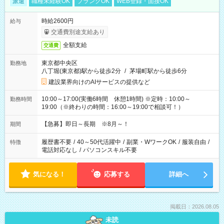
派遣
職種未経験OK
ブランクOK
WEB登録・面接OK
時給2600円
給与
交通費別途支給あり
全額支給
交通費
東京都中央区
勤務地
八丁堀(東京都)駅から徒歩2分
/
茅場町駅から徒歩6分
建設業界向けのAIサービスの提供など
10:00～17:00(実働6時間 休憩1時間) ※定時：10:00～
勤務時間
19:00（※終わりの時間：16:00～19:00で相談可！）
【急募】即日～長期 ※8月～！
期間
履歴書不要
/
40～50代活躍中
/
副業・WワークOK
/
服装自由
/
特徴
電話対応なし
/
パソコンスキル不要
気になる！
応募する
詳細へ
掲載日：2026.08.05
未読