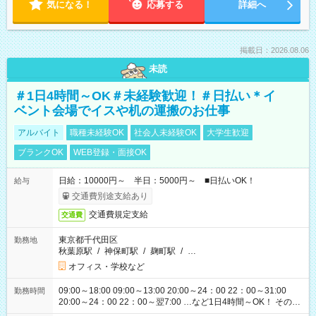
気になる！
応募する
詳細へ
掲載日：2026.08.06
未読
＃1日4時間～OK＃未経験歓迎！＃日払い＊イ
ベント会場でイスや机の運搬のお仕事
アルバイト
職種未経験OK
社会人未経験OK
大学生歓迎
ブランクOK
WEB登録・面接OK
日給：10000円～ 半日：5000円～ ■日払いOK！
給与
交通費別途支給あり
交通費規定支給
交通費
東京都千代田区
勤務地
秋葉原駅
/
神保町駅
/
麹町駅
/
…
オフィス・学校など
09:00～18:00 09:00～13:00 20:00～24：00 22：00～31:00
勤務時間
20:00～24：00 22：00～翌7:00 …など1日4時間～OK！ その他
シフトもございます！ お気軽にご相談ください！