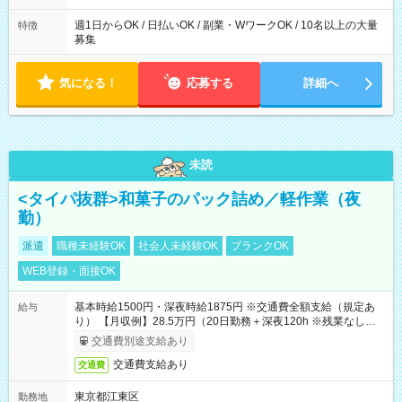
週1日からOK / 日払いOK / 副業・WワークOK / 10名以上の大量
特徴
募集
気になる！
応募する
詳細へ
未読
<タイパ抜群>和菓子のパック詰め／軽作業（夜
勤）
派遣
職種未経験OK
社会人未経験OK
ブランクOK
WEB登録・面接OK
基本時給1500円・深夜時給1875円 ※交通費全額支給（規定あ
給与
り） 【月収例】28.5万円（20日勤務＋深夜120h ※残業なしの場
合）
交通費別途支給あり
交通費支給あり
交通費
東京都江東区
勤務地