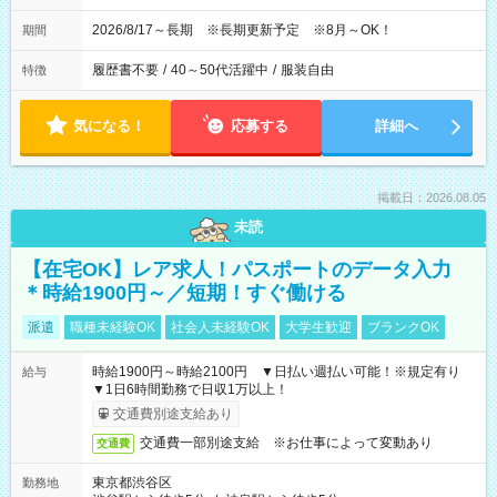
2026/8/17～長期 ※長期更新予定 ※8月～OK！
期間
履歴書不要
/
40～50代活躍中
/
服装自由
特徴
気になる！
応募する
詳細へ
掲載日：2026.08.05
未読
【在宅OK】レア求人！パスポートのデータ入力
＊時給1900円～／短期！すぐ働ける
派遣
職種未経験OK
社会人未経験OK
大学生歓迎
ブランクOK
時給1900円～時給2100円 ▼日払い週払い可能！※規定有り
給与
▼1日6時間勤務で日収1万以上！
交通費別途支給あり
交通費一部別途支給 ※お仕事によって変動あり
交通費
東京都渋谷区
勤務地