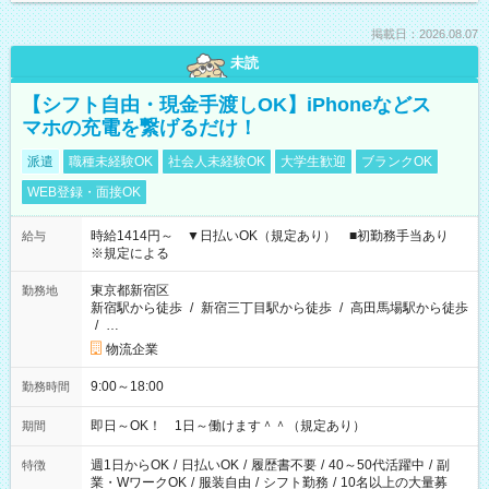
掲載日：2026.08.07
未読
【シフト自由・現金手渡しOK】iPhoneなどス
マホの充電を繋げるだけ！
派遣
職種未経験OK
社会人未経験OK
大学生歓迎
ブランクOK
WEB登録・面接OK
時給1414円～ ▼日払いOK（規定あり） ■初勤務手当あり
給与
※規定による
東京都新宿区
勤務地
新宿駅から徒歩
/
新宿三丁目駅から徒歩
/
高田馬場駅から徒歩
/
…
物流企業
9:00～18:00
勤務時間
即日～OK！ 1日～働けます＾＾（規定あり）
期間
週1日からOK
/
日払いOK
/
履歴書不要
/
40～50代活躍中
/
副
特徴
業・WワークOK
/
服装自由
/
シフト勤務
/
10名以上の大量募