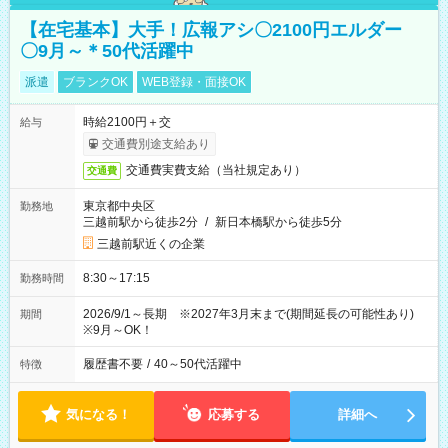
【在宅基本】大手！広報アシ〇2100円エルダー
〇9月～＊50代活躍中
派遣
ブランクOK
WEB登録・面接OK
時給2100円＋交
給与
交通費別途支給あり
交通費実費支給（当社規定あり）
交通費
東京都中央区
勤務地
三越前駅から徒歩2分
/
新日本橋駅から徒歩5分
三越前駅近くの企業
8:30～17:15
勤務時間
2026/9/1～長期 ※2027年3月末まで(期間延長の可能性あり)
期間
※9月～OK！
履歴書不要
/
40～50代活躍中
特徴
気になる！
応募する
詳細へ