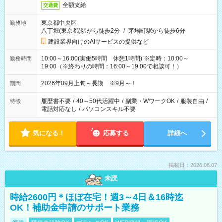
全額支給
交通費
東京都中央区
勤務地
八丁堀(東京都)駅から徒歩2分
/
茅場町駅から徒歩6分
建設業界向けのAIサービスの提供など
10:00～16:00(実働5時間 休憩1時間) ※定時：10:00～
勤務時間
19:00（※終わりの時間：16:00～19:00で相談可！）
2026年09月上旬～長期 ※9月～！
期間
履歴書不要
/
40～50代活躍中
/
副業・WワークOK
/
服装自由
/
特徴
電話対応なし
/
パソコンスキル不要
気になる！
応募する
詳細へ
掲載日：2026.08.07
未読
時給2600円＊ほぼ在宅！週3～4日＆16時迄
OK！補助金申請のサポート業務