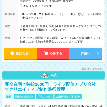
渋谷駅から徒歩5分
/
神泉駅から徒歩5分
キレイなオフィスです
8:00～22:00 ▼1日4時間～ 10時～・11時～など、シフト希望
勤務時間
ご相談ください！
【急募】即日～短期も長期もOK！最短翌月末まで 1か月ごとの
期間
更新が可能！開始日もご相談ください！
日払いOK
/
履歴書不要
/
副業・WワークOK
/
服装自由
/
シフト
特徴
勤務
/
10名以上の大量募集
/
パソコンスキル不要
気になる！
応募する
詳細へ
掲載日：2026.08.07
未読
完全在宅＊時給2600円！ライブ配信アプリ会社
でクリエイティブ制作進行管理
派遣
職種未経験OK
ブランクOK
WEB登録・面接OK
時給2600円 月収例 41万円 時給2600円×実働7h30m×週5日×4
給与