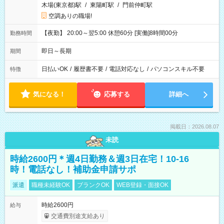
木場(東京都)駅
/
東陽町駅
/
門前仲町駅
空調ありの職場!
【夜勤】 20:00～翌5:00 休憩60分 [実働]8時間00分
勤務時間
即日～長期
期間
日払いOK
/
履歴書不要
/
電話対応なし
/
パソコンスキル不要
特徴
気になる！
応募する
詳細へ
掲載日：2026.08.07
未読
時給2600円＊週4日勤務＆週3日在宅！10-16
時！電話なし！補助金申請サポ
派遣
職種未経験OK
ブランクOK
WEB登録・面接OK
時給2600円
給与
交通費別途支給あり