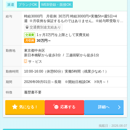
派遣
ブランクOK
WEB登録・面接OK
時給3000円 月収例 30万円 時給3000円×実働5h×週5日×4
給与
週 ※月収例を保証するものではありません。※給与即受取りサ
ービス利用可（利用条件有）
交通費別途支給あり
1ヶ月3万円を上限として実費支給
交通費
30万円～
月収例
東京都中央区
勤務地
新日本橋駅から徒歩3分
/
三越前駅から徒歩1分
サ－ビス
10:00-16:00（休憩60分）実働5時間（残業少なめ！）
勤務時間
2026年09月01日～長期 ※開始日相談OK ※9月～！
期間
履歴書不要
特徴
気になる！
応募する
詳細へ
掲載日：2026.08.07