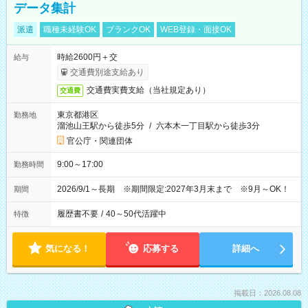
データ集計
派遣
職種未経験OK
ブランクOK
WEB登録・面接OK
時給2600円＋交
給与
交通費別途支給あり
交通費実費支給（当社規定あり）
交通費
東京都港区
勤務地
溜池山王駅から徒歩5分
/
六本木一丁目駅から徒歩3分
官公庁・関連団体
9:00～17:00
勤務時間
2026/9/1～長期 ※期間限定:2027年3月末まで ※9月～OK！
期間
履歴書不要
/
40～50代活躍中
特徴
気になる！
応募する
詳細へ
掲載日：2026.08.08