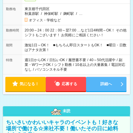
東京都千代田区
勤務地
秋葉原駅
/
神保町駅
/
麹町駅
/
…
オフィス・学校など
20:00～24：00 22：00～翌7:00 …など1日4時間～OK！ その他
勤務時間
シフトもございます！ お気軽にご相談ください！
激短1日～OK！ ■もちろん即日スタートもOK！ ■曜日・日数
期間
はアナタ次第！
週1日からOK
/
日払いOK
/
履歴書不要
/
40～50代活躍中
/
副
特徴
業・WワークOK
/
シフト勤務
/
10名以上の大量募集
/
電話対応
なし
/
パソコンスキル不要
気になる！
応募する
詳細へ
未読
ちいさいかわいいキャラのイベントも！好きな
場所で働ける☆来社不要！働いたその日に給料