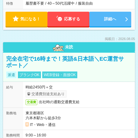
履歴書不要
/
40～50代活躍中
/
服装自由
特徴
気になる！
応募する
詳細へ
掲載日：2026.08.05
未読
完全在宅で16時まで！英語&日本語＼EC運営サ
ポート／
派遣
ブランクOK
WEB登録・面接OK
時給2450円＋交
給与
交通費別途支給あり
出社時の通勤交通費支給
交通費
東京都港区
勤務地
六本木駅から徒歩3分
IT・Web・通信
9:00～16:00
勤務時間