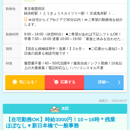
東京都墨田区
勤務地
錦糸町駅
/
とうきょうスカイツリー駅
/
京成曳舟駅
/
…
≪自宅からドアtoドアで30分以内！≫ご希望の勤務地を紹介
します。
9:00～18:00（休憩60分） ■ご希望があれば下記シフトもOK！
勤務時間
早番 7:00～16:00 遅番 10:00～19:00 「家族と休みを合わせた
い」 「余裕を持って夕飯の準備がしたい」 「できれば残業はし
たくない」 など、ご希望を教えてくださいね。 ※Wワーク希望
【現在も積極採用中！急募！】2カ月～ ■ご応募から最短2～3
期間
の方へ 今ご覧のお仕事で希望する勤務時間と、もう1つのお仕事
日後の就業も相談可能です！
の勤務時間。 合計で週40時間を超える場合は応募できません。
履歴書不要
/
40～50代活躍中
/
服装自由
/
シフト勤務
/
10名以
特徴
上の大量募集
/
電話対応なし
/
パソコンスキル不要
気になる！
応募する
詳細へ
掲載日：2026.08.07
未読
【在宅勤務OK】時給3000円！10～16時＊残業
ほぼなし▼新日本橋で一般事務