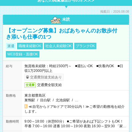
あなたの閲覧履歴からのオススメ
掲載日：2026.08.08
未読
【オープニング募集】おばあちゃんのお散歩付
き添いも仕事の1つ
派遣
職種未経験OK
社会人未経験OK
ブランクOK
WEB登録・面接OK
無資格未経験：時給1500円～ ■週払いOK ■扶養内OK ■日
給与
収1万2000円以上
交通費別途支給あり
交通費全額支給
交通費
東京都豊島区
勤務地
巣鴨駅
/
目白駅
/
北池袋駅
/
…
≪自宅からドアtoドアで30分以内！≫ご希望の勤務地を紹介
します。
9:00～18:00（休憩60分） ■ご希望があれば下記シフトもOK！
勤務時間
早番 7:00～16:00 遅番 10:00～19:00 夜勤 16:30～翌9:30 「家族
と休みを合わせたい」 「余裕を持って夕飯の準備がしたい」