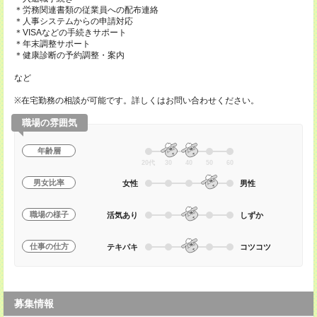
＊労務関連書類の従業員への配布連絡
＊人事システムからの申請対応
＊VISAなどの手続きサポート
＊年末調整サポート
＊健康診断の予約調整・案内
など
※在宅勤務の相談が可能です。詳しくはお問い合わせください。
職場の雰囲気
年齢層
20代
30
40
50
60
男女比率
女性
男性
職場の様子
活気あり
しずか
仕事の仕方
テキパキ
コツコツ
募集情報