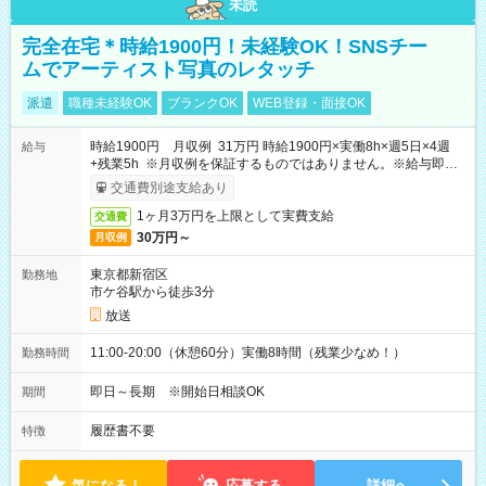
未読
完全在宅＊時給1900円！未経験OK！SNSチー
ムでアーティスト写真のレタッチ
派遣
職種未経験OK
ブランクOK
WEB登録・面接OK
時給1900円 月収例 31万円 時給1900円×実働8h×週5日×4週
給与
+残業5h ※月収例を保証するものではありません。※給与即受
取りサービス利用可（利用条件有）
交通費別途支給あり
1ヶ月3万円を上限として実費支給
交通費
30万円～
月収例
東京都新宿区
勤務地
市ケ谷駅から徒歩3分
放送
11:00-20:00（休憩60分）実働8時間（残業少なめ！）
勤務時間
即日～長期 ※開始日相談OK
期間
履歴書不要
特徴
気になる！
応募する
詳細へ