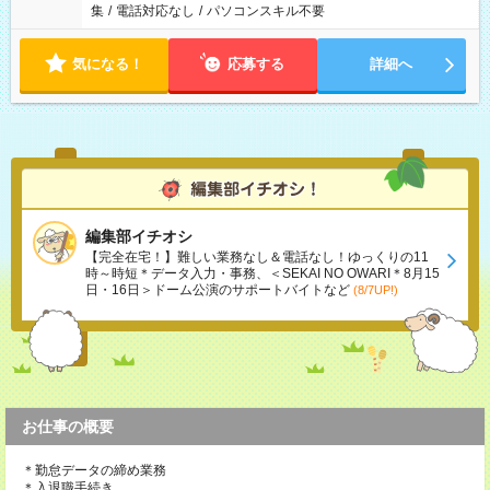
集
/
電話対応なし
/
パソコンスキル不要
気になる！
応募する
詳細へ
編集部イチオシ
【完全在宅！】難しい業務なし＆電話なし！ゆっくりの11
時～時短＊データ入力・事務、＜SEKAI NO OWARI＊8月15
日・16日＞ドーム公演のサポートバイトなど
(8/7UP!)
お仕事の概要
＊勤怠データの締め業務
＊入退職手続き