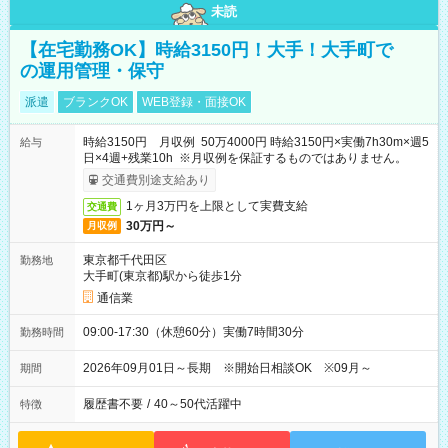
未読
【在宅勤務OK】時給3150円！大手！大手町で
の運用管理・保守
派遣
ブランクOK
WEB登録・面接OK
時給3150円 月収例 50万4000円 時給3150円×実働7h30m×週5
給与
日×4週+残業10h ※月収例を保証するものではありません。
交通費別途支給あり
1ヶ月3万円を上限として実費支給
交通費
30万円～
月収例
東京都千代田区
勤務地
大手町(東京都)駅から徒歩1分
通信業
09:00-17:30（休憩60分）実働7時間30分
勤務時間
2026年09月01日～長期 ※開始日相談OK ※09月～
期間
履歴書不要
/
40～50代活躍中
特徴