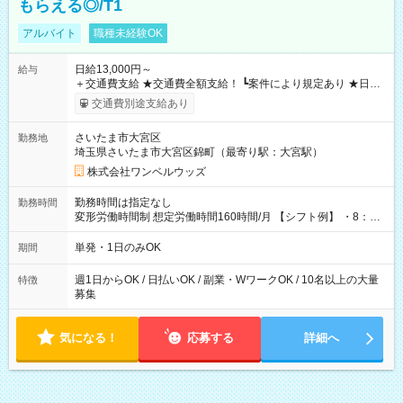
もらえる◎/T1
アルバイト
職種未経験OK
日給13,000円～
給与
＋交通費支給 ★交通費全額支給！ ┗案件により規定あり ★日払
いOK！（規定あり） ┗働いたその日に現金GET♪ お仕事後はコ
交通費別途支給あり
ンビニATMから 日払い分を引き落とせます！ 【試用期間】試
用期間なし
さいたま市大宮区
勤務地
埼玉県さいたま市大宮区錦町（最寄り駅：大宮駅）
株式会社ワンベルウッズ
勤務時間は指定なし
勤務時間
変形労働時間制 想定労働時間160時間/月 【シフト例】 ・8：00
～21：00
単発・1日のみOK
期間
週1日からOK / 日払いOK / 副業・WワークOK / 10名以上の大量
特徴
募集
気になる！
応募する
詳細へ