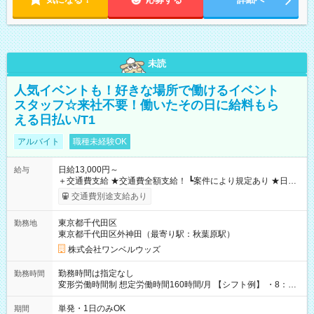
未読
人気イベントも！好きな場所で働けるイベント
スタッフ☆来社不要！働いたその日に給料もら
える日払い/T1
アルバイト
職種未経験OK
日給13,000円～
給与
＋交通費支給 ★交通費全額支給！ ┗案件により規定あり ★日払
いOK！（規定あり） ┗働いたその日に現金GET♪ お仕事後はコ
交通費別途支給あり
ンビニATMから 日払い分を引き落とせます！ 【試用期間】試
用期間なし
東京都千代田区
勤務地
東京都千代田区外神田（最寄り駅：秋葉原駅）
株式会社ワンベルウッズ
勤務時間は指定なし
勤務時間
変形労働時間制 想定労働時間160時間/月 【シフト例】 ・8：00
～21：00
単発・1日のみOK
期間