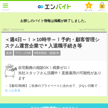
0
メニュー
気になる！
ログイン
お探しのバイト情報は掲載が終了しました。
掲載日 :2026
/
07
/
10
No.STFSV2204373062
＜週4日～！＞10時半～！予約・顧客管理シ
ステム運営企業で＊入退職手続き等
派遣
ブランクOK
WEB登録・面接OK
在宅勤務の相談OK！残業ゼロ！
当社スタッフさん活躍中！直接雇用の可能性があり
ます
・【週4日勤務】ご自身のプライベートに合わせて、少ない日数で
...
もっとみる