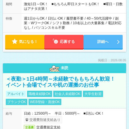
激短1日～OK！ ■もちろん即日スタートもOK！ ■曜日・日数
期間
はアナタ次第！
週1日からOK
/
日払いOK
/
履歴書不要
/
40～50代活躍中
/
副
特徴
業・WワークOK
/
シフト勤務
/
10名以上の大量募集
/
電話対応
なし
/
パソコンスキル不要
気になる！
応募する
詳細へ
掲載日：2026.08.05
未読
＜夜勤＞1日4時間～未経験でももちろん歓迎！
イベント会場でイスや机の運搬のお仕事
アルバイト
職種未経験OK
社会人未経験OK
大学生歓迎
ブランクOK
WEB登録・面接OK
日給：12500円～ 半日：5000円～ ■日払いOK！
給与
交通費別途支給あり
交通費規定支給
交通費