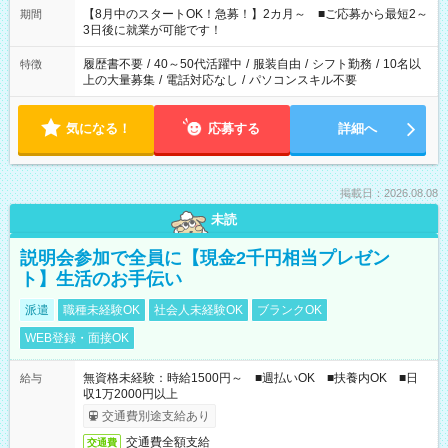
「できれば残業はしたくない」 など、ご希望を教えてください
【8月中のスタートOK！急募！】2カ月～ ■ご応募から最短2～
期間
ね。 ※Wワーク希望の方へ 今ご覧のお仕事で希望する勤務時間
3日後に就業が可能です！
と、もう1つのお仕事の勤務時間。 合計で週40時間を超える場
合は応募できません。
履歴書不要
/
40～50代活躍中
/
服装自由
/
シフト勤務
/
10名以
特徴
上の大量募集
/
電話対応なし
/
パソコンスキル不要
気になる！
応募する
詳細へ
掲載日：2026.08.08
未読
説明会参加で全員に【現金2千円相当プレゼン
ト】生活のお手伝い
派遣
職種未経験OK
社会人未経験OK
ブランクOK
WEB登録・面接OK
無資格未経験：時給1500円～ ■週払いOK ■扶養内OK ■日
給与
収1万2000円以上
交通費別途支給あり
交通費全額支給
交通費