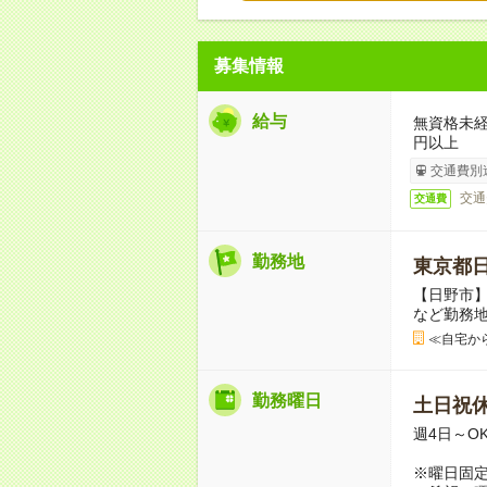
募集情報
給与
無資格未経
円以上
交通費別
交通
交通費
勤務地
東京都
【日野市
など勤務
≪自宅か
勤務曜日
土日祝
週4日～O
※曜日固定