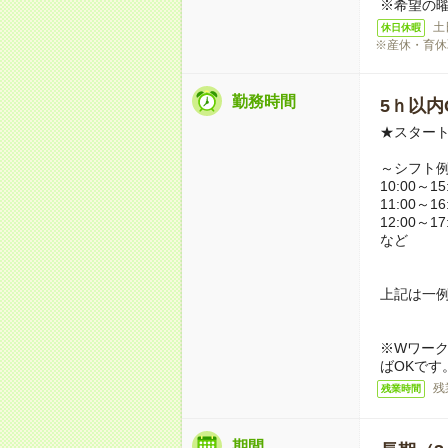
※希望の
土
休日休暇
※産休・育休
勤務時間
5ｈ以内O
★スタート
～シフト
10:00～15
11:00～16
12:00～17
など
上記は一
※Wワーク
ばOKです
残
残業時間
期間