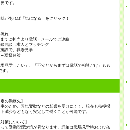
不要です。
興味があれば「気になる」をクリック！
の流れ
日までに担当より電話・メールでご連絡
登録面談→求人とマッチング
の施設で、職場見学
定→勤務開始
職場見学したい」、「不安だからまずは電話で相談だけ」もも
です。
安定の勤務先】
仕事のため、景気変動などの影響を受けにくく、現在も積極採
フト減少などもなく安定して働くことが可能です。
煙対策について】
よって受動喫煙対策が異なります。詳細は職場見学時および条