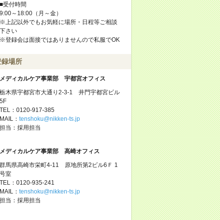
■受付時間
9:00～18:00（月～金）
※上記以外でもお気軽に場所・日程等ご相談
下さい
※登録会は面接ではありませんので私服でOK
登録場所
メディカルケア事業部 宇都宮オフィス
栃木県宇都宮市大通り2-3-1 井門宇都宮ビル
5F
TEL：0120-917-385
MAIL：
tenshoku@nikken-ts.jp
担当：採用担当
メディカルケア事業部 高崎オフィス
群馬県高崎市栄町4-11 原地所第2ビル6Ｆ 1
号室
TEL：0120-935-241
MAIL：
tenshoku@nikken-ts.jp
担当：採用担当