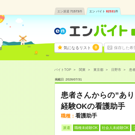
エン派遣
71573
件
エン バイト
82531
件
0
気になるリスト
保存した希
バイトTOP
関東
東京都
日野市
患者
掲載日 :
2026
/
07
/
31
患者さんからの”あり
経験OKの看護助手
看護助手
職種：
派遣
職種未経験OK
社会人未経験OK