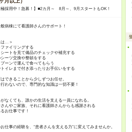
ヶ月以上）
極採用中！急募！】■2カ月～ 8月～、9月スタートもOK！
一般病棟にて看護師さんのサポート！
には…＞
をファイリングする
クシートを見て備品のチェックや補充する
のシーツ交換や整頓をする
スプーンで運んで食べてもらう
やトイレまで付き添ったりお手伝いをする
ずはできることから少しずつお任せ。
は行わないので、専門的な知識は一切不要！
格がなくても、誰かの生活を支える一員になれる。
者さんやご家族、それに看護師さんからも感謝される
あるお仕事です！
お仕事の経験を、“患者さんを支える力”に変えてみませんか。