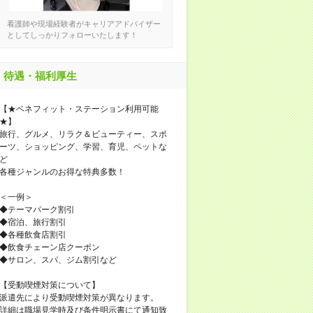
看護師や現場経験者がキャリアアドバイザー
としてしっかりフォローいたします！
待遇・福利厚生
【★ベネフィット・ステーション利用可能
★】
旅行、グルメ、リラク＆ビューティー、スポ
ーツ、ショッピング、学習、育児、ペットな
ど
各種ジャンルのお得な特典多数！
＜一例＞
◆テーマパーク割引
◆宿泊、旅行割引
◆各種飲食店割引
◆飲食チェーン店クーポン
◆サロン、スパ、ジム割引など
【受動喫煙対策について】
派遣先により受動喫煙対策が異なります。
詳細は職場見学時及び条件明示書にて通知致