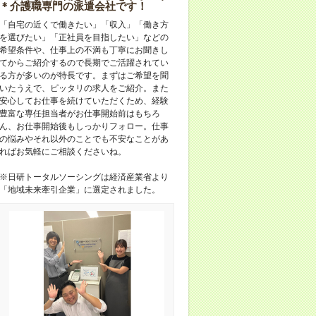
＊介護職専門の派遣会社です！
「自宅の近くで働きたい」「収入」「働き方
を選びたい」「正社員を目指したい」などの
希望条件や、仕事上の不満も丁寧にお聞きし
てからご紹介するので長期でご活躍されてい
る方が多いのが特長です。まずはご希望を聞
いたうえで、ピッタリの求人をご紹介。また
安心してお仕事を続けていただくため、経験
豊富な専任担当者がお仕事開始前はもちろ
ん、お仕事開始後もしっかりフォロー。仕事
の悩みやそれ以外のことでも不安なことがあ
ればお気軽にご相談くださいね。
※日研トータルソーシングは経済産業省より
「地域未来牽引企業」に選定されました。