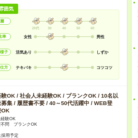
雰囲気
層
20代
30
40
50
60
比率
女性
男性
様子
活気あり
しずか
仕方
テキパキ
コツコツ
OK / 社会人未経験OK / ブランクOK / 10名以
集 / 履歴書不要 / 40～50代活躍中 / WEB登
OK
経験OK
不問 ブランクOK
上採用予定