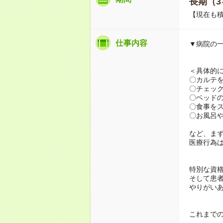
長期（3
【現在も積
仕事内容
▼病院の
＜具体的
〇カルテ
〇チェッ
〇ベッド
〇食事を
〇お風呂
など、ま
医療行為
特別な資
そして患
やりがい
これまでの