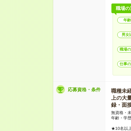
職場の
年齢
男女
職場の
仕事の
応募資格・条件
職種未経験
上の大量募
録・面接
無資格・未
年齢・学歴
★10名以