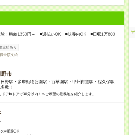
験：時給1350円～ ■週払いOK ■扶養内OK ■日収1万800
途支給あり
費全額支給
日野市
】日野駅・多摩動物公園駅・百草園駅・甲州街道駅・程久保駅
地多数！
らドアtoドアで30分以内！≫ご希望の勤務地を紹介します。
休
K
の相談OK