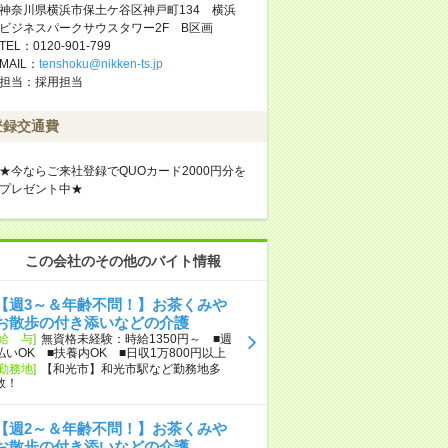
神奈川県横浜市保土ケ谷区神戸町134 横浜
ビジネスパークサウスタワー2F B区画
TEL：0120-901-799
MAIL：
tenshoku@nikken-ts.jp
担当：採用担当
登録交通費
★今ならご来社登録でQUOカード2000円分を
プレゼント中★
この会社のその他のバイト情報
【週3～＆年齢不問！】お茶くみや
お散歩の付き添いなどの介護
[給 与]
無資格未経験：時給1350円～ ■週
払いOK ■扶養内OK ■日収1万800円以上
[勤務地]
【和光市】和光市駅など勤務地多
数！
【週2～＆年齢不問！】お茶くみや
お散歩の付き添いなどの介護