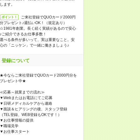
します。
ご来社登録でQUOカード2000円
ポイント！
分プレゼント♪週払いOK！（規定あり）
☆1981年創業。長く続く実績があるので安心
♪ご紹介できるお仕事多数！
選べる条件が多いって、実は重要なこと。安
心の「ニッケン」で一緒に働きましょう♪
登録について
★今ならご来社登録でQUOカード2000円分を
プレゼント中★
≪応募～就業までの流れ≫
▼Webまたはお電話にてご応募
▼日研メディカルケアから連絡
▼面談＆ヒアリングの後、スタッフ登録
（TEL登録、WEB登録もOKです！）
▼お仕事情報の提供
▼職場見学
▼お仕事スタート