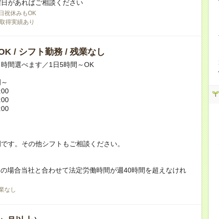
曜日があればご相談ください
日祝休みもOK
取得実績あり
K / シフト勤務 / 残業なし
時間選べます／1日5時間～OK
例～
:00
:00
:00
例です。その他シフトもご相談ください。
の場合当社と合わせて法定労働時間が週40時間を超えなけれ
。
業なし