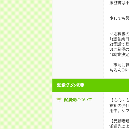
履歴書は
少しでも
▽応募後
1)翌営業
2)電話で
3)ご希望
4)就業決
「事前に
ちろんOK
派遣先の概要
配属先について
【安心・
福祉のお
用中。シ
【受動喫
派遣先に