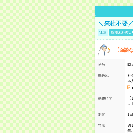
＼来社不要／
派遣
職種未経験O
【面談な
時給
給与
神
勤務地
本
【
勤務時間
～1
1
期間
週
特徴
集
/