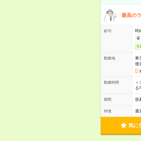
最高のラ
時
給与
交
東
勤務地
後
＜
勤務時間
る
急
期間
週
特徴
気に