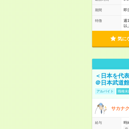
即
期間
週
特徴
以
気に
＜日本を代
＠日本武道
アルバイト
職種未
サカナク
時
給与