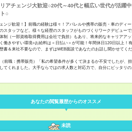
リアチェンジ大歓迎○20代～40代と幅広い世代が活躍
ト○
ェンジ歓迎！】前職の経験は様々！アパレルや携帯の販売・車のディー
のスタッフなど。様々な経歴のスタッフがものづくりワークデビューで
体制（一部資格取得費用は会社で負担）もあり、将来的なキャリアアッ
く働きやすい環境○お給料は＜日払い＞が可能！年間休日120日以上！
歴書＆来社不要なので、まずはWEB面談であなたのお話し聞かせてく
性（前職：携帯販売）「私の希望条件が多くて決まるか不安でしたが、
してくれました。大手ならではの求人数と対応力で、自分にピッタリの
あなたの閲覧履歴からのオススメ
未読