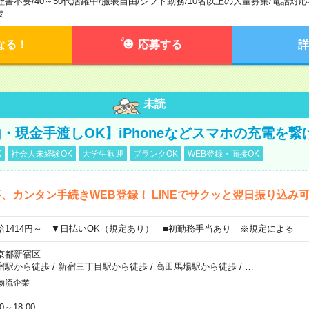
歴書不要
/
40～50代活躍中
/
服装自由
/
シフト勤務
/
10名以上の大量募集
/
電話対応
要
なる！
応募する
詳
未読
・現金手渡しOK】iPhoneなどスマホの充電を繋
K
社会人未経験OK
大学生歓迎
ブランクOK
WEB登録・面接OK
、カンタン手続きWEB登録！ LINEでサクッと翌日振り込み
給1414円～ ▼日払いOK（規定あり） ■初勤務手当あり ※規定による
京都新宿区
宿駅から徒歩
/
新宿三丁目駅から徒歩
/
高田馬場駅から徒歩
/
…
物流企業
00～18:00