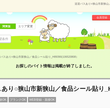
送迎バスあり○狭山市新狭山／食
会員登録
エリア変更
関東版
望条件
バスあり○狭山市新狭山／食品シール貼り_H89390(106520808）
お探しのバイト情報は掲載が終了しました。
あり○狭山市新狭山／食品シール貼り_H8
験OK
ブランクOK
WEB登録・面接OK