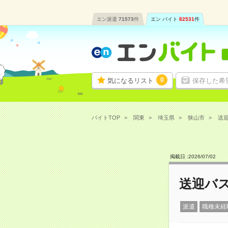
エン派遣
71573
件
エン バイト
82531
件
0
気になるリスト
保存した希
バイトTOP
関東
埼玉県
狭山市
送迎
掲載日 :
2026
/
07
/
02
送迎バス
派遣
職種未経