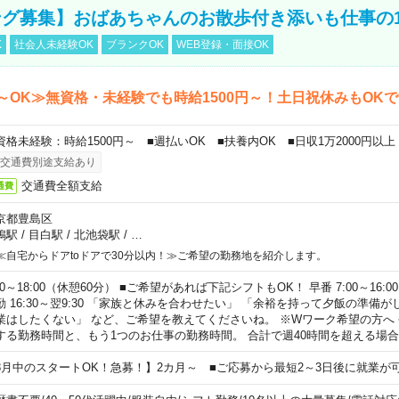
グ募集】おばあちゃんのお散歩付き添いも仕事の
K
社会人未経験OK
ブランクOK
WEB登録・面接OK
～OK≫無資格・未経験でも時給1500円～！土日祝休みもOK
資格未経験：時給1500円～ ■週払いOK ■扶養内OK ■日収1万2000円以上
交通費別途支給あり
交通費全額支給
通費
京都豊島区
鴨駅
/
目白駅
/
北池袋駅
/
…
≪自宅からドアtoドアで30分以内！≫ご希望の勤務地を紹介します。
00～18:00（休憩60分） ■ご希望があれば下記シフトもOK！ 早番 7:00～16:00 遅
勤 16:30～翌9:30 「家族と休みを合わせたい」 「余裕を持って夕飯の準備
業はしたくない」 など、ご希望を教えてくださいね。 ※Wワーク希望の方へ
する勤務時間と、もう1つのお仕事の勤務時間。 合計で週40時間を超える場
8月中のスタートOK！急募！】2カ月～ ■ご応募から最短2～3日後に就業が