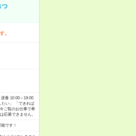
1つ
です。
番 10:00～19:00
がしたい」 「できれば
 今ご覧のお仕事で希
合は応募できません。
可能です！