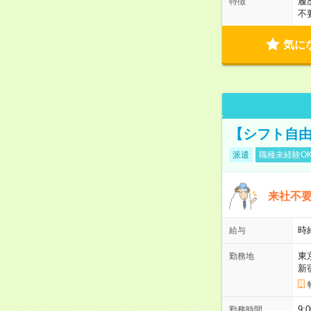
履
特徴
不
気に
【シフト自由
派遣
職種未経験O
来社不要
時
給与
東
勤務地
新
9:
勤務時間