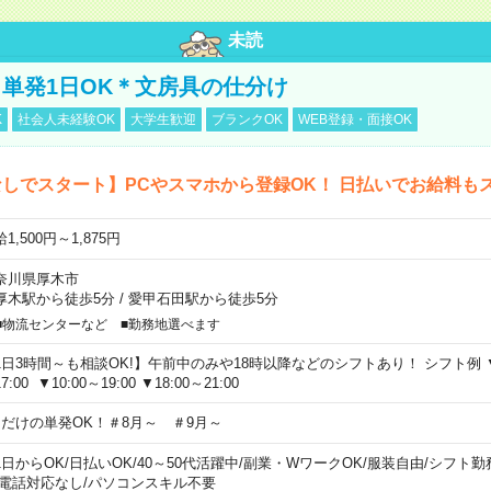
未読
単発1日OK＊文房具の仕分け
K
社会人未経験OK
大学生歓迎
ブランクOK
WEB登録・面接OK
しでスタート】PCやスマホから登録OK！ 日払いでお給料も
1,500円～1,875円
奈川県厚木市
厚木駅から徒歩5分
/
愛甲石田駅から徒歩5分
■物流センターなど ■勤務地選べます
1日3時間～も相談OK!】午前中のみや18時以降などのシフトあり！ シフト例 ▼9:00
7:00 ▼10:00～19:00 ▼18:00～21:00
日だけの単発OK！＃8月～ ＃9月～
1日からOK
/
日払いOK
/
40～50代活躍中
/
副業・WワークOK
/
服装自由
/
シフト勤
電話対応なし
/
パソコンスキル不要