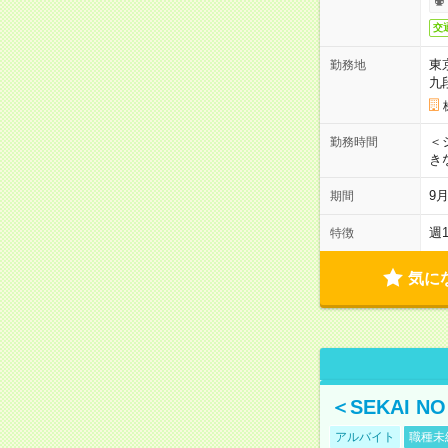
交
東
勤務地
九
＜シ
勤務時間
き
9
期間
週
特徴
気に
＜SEKAI 
アルバイト
職種未