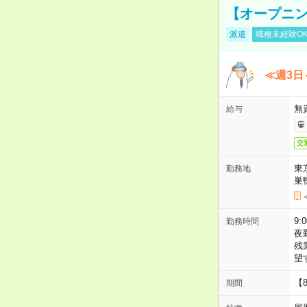
【オープニン
派遣
職種未経験O
≪週3日
無
給与
交
東
勤務地
巣
9:
勤務時間
夜
残
望
【
期間