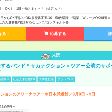
日～OK！ 1日～働けます＾＾（規定あり）
1日からOK
/
日払いOK
/
履歴書不要
/
40～50代活躍中
/
副業・WワークOK
/
服装自
上の大量募集
/
電話対応なし
/
パソコンスキル不要
なる！
応募する
詳
未読
表するバンド＊サカナクション＞ツアー公演のサポ
館
経験OK
社会人未経験OK
大学生歓迎
ブランクOK
ションのアリーナツアー＠日本武道館／9月8日～9日
給1250円～