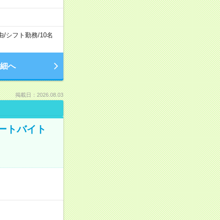
由
/
シフト勤務
/
10名
細へ
掲載日：2026.08.03
ートバイト