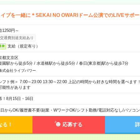
イブを一緒に＊SEKAI NO OWARIドーム公演でのLIVEサポ
給1250円～
交通費別途支給あり
支給（規定有り）
通費
京都文京区
楽園駅から徒歩5分
/
水道橋駅から徒歩5分
/
春日(東京都)駅から徒歩7分
株式会社ライブパワー
シフト例＞ 7:00～23:00 13:30～22:00 上記の時間から好きな時間を選べま
可能性があります
募！8月15日・16日
1日からOK
/
履歴書不要
/
副業・WワークOK
/
シフト勤務
/
電話対応なし
/
パソコン
なる！
応募する
詳