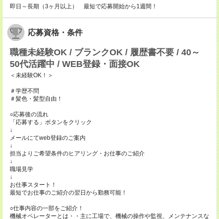
即日～長期（3ヶ月以上） 最短で応募開始から1週間！
応募資格・条件
職種未経験OK / ブランクOK / 履歴書不要 / 40～
50代活躍中 / WEB登録・面接OK
＜未経験OK！＞
＃学歴不問
＃髪色・髪型自由！
○応募後の流れ
「応募する」ボタンをクリック
↓
メールにてweb登録のご案内
↓
担当よりご希望条件のヒアリング・お仕事のご紹介
↓
職場見学
↓
お仕事スタート！
最短でお仕事のご紹介の翌日から勤務可能！
○仕事内容の一部をご紹介！
機械オペレーターとは・・主に工場で、機械の操作や監視、メンテナンスな