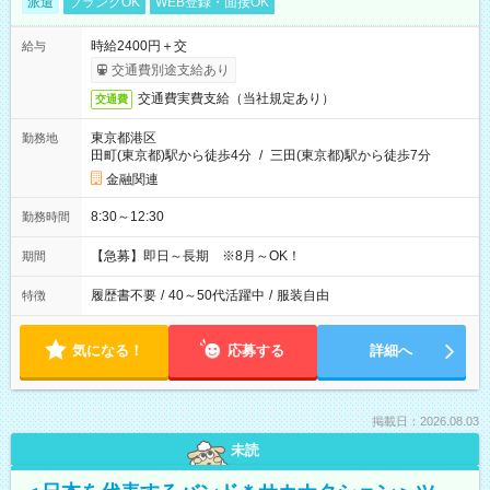
派遣
ブランクOK
WEB登録・面接OK
時給2400円＋交
給与
交通費別途支給あり
交通費実費支給（当社規定あり）
交通費
東京都港区
勤務地
田町(東京都)駅から徒歩4分
/
三田(東京都)駅から徒歩7分
金融関連
8:30～12:30
勤務時間
【急募】即日～長期 ※8月～OK！
期間
履歴書不要
/
40～50代活躍中
/
服装自由
特徴
気になる！
応募する
詳細へ
掲載日：2026.08.03
未読