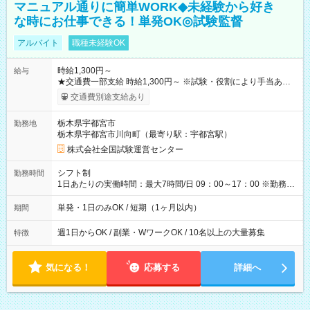
マニュアル通りに簡単WORK◆未経験から好き
な時にお仕事できる！単発OK◎試験監督
アルバイト
職種未経験OK
時給1,300円～
給与
★交通費一部支給 時給1,300円～ ※試験・役割により手当あり
※勤務回数により昇給あり 【即給（前払い）オプションあ
交通費別途支給あり
り！】 希望される場合、勤務から1週間ほどで給与の一部を受け
取れます。 ※手数料418円がかかります。 【過去試験日の収入
栃木県宇都宮市
勤務地
例】 ・河合塾模擬試験 8:30～17:30（休憩1時間） 時給1,300円
栃木県宇都宮市川向町（最寄り駅：宇都宮駅）
×8時間＝日収10,400円＋交通費 ※当日の役割により時給＋100
円の場合あり ・国家試験 7:00～13:30（休憩なし） 時給1,300
株式会社全国試験運営センター
円（役割手当＋100円）×6時間＝日収8,400円＋交通費 【試用期
間】試用期間なし
シフト制
勤務時間
1日あたりの実働時間：最大7時間/日 09：00～17：00 ※勤務時
間は 試験により異なります。
単発・1日のみOK / 短期（1ヶ月以内）
期間
週1日からOK / 副業・WワークOK / 10名以上の大量募集
特徴
気になる！
応募する
詳細へ