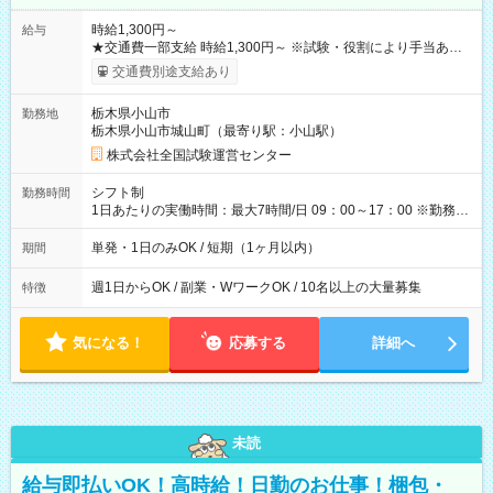
時給1,300円～
給与
★交通費一部支給 時給1,300円～ ※試験・役割により手当あり
※勤務回数により昇給あり 【即給（前払い）オプションあ
交通費別途支給あり
り！】 希望される場合、勤務から1週間ほどで給与の一部を受け
取れます。 ※手数料418円がかかります。 【過去試験日の収入
栃木県小山市
勤務地
例】 ・河合塾模擬試験 8:30～17:30（休憩1時間） 時給1,300円
栃木県小山市城山町（最寄り駅：小山駅）
×8時間＝日収10,400円＋交通費 ※当日の役割により時給＋100
円の場合あり ・国家試験 7:00～13:30（休憩なし） 時給1,300
株式会社全国試験運営センター
円（役割手当＋100円）×6時間＝日収8,400円＋交通費 【試用期
間】試用期間なし
シフト制
勤務時間
1日あたりの実働時間：最大7時間/日 09：00～17：00 ※勤務時
間は 試験により異なります。
単発・1日のみOK / 短期（1ヶ月以内）
期間
週1日からOK / 副業・WワークOK / 10名以上の大量募集
特徴
気になる！
応募する
詳細へ
未読
給与即払いOK！高時給！日勤のお仕事！梱包・