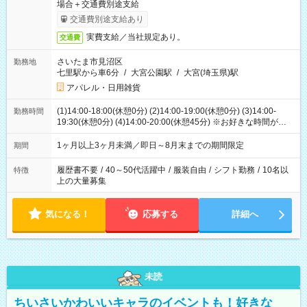
場合＋交通費別途支給
交通費別途支給あり
実費支給／当社規定あり。
交通費
さいたま市見沼区
勤務地
七里駅から車6分
/
大宮公園駅
/
大宮(埼玉県)駅
アパレル・日用雑貨
(1)14:00-18:00(休憩0分) (2)14:00-19:00(休憩0分) (3)14:00-
勤務時間
19:30(休憩0分) (4)14:00-20:00(休憩45分) ※お好きな時間が選べ
ます
1ヶ月以上3ヶ月未満／即日～8月末までの期間限定
期間
履歴書不要
/
40～50代活躍中
/
服装自由
/
シフト勤務
/
10名以
特徴
上の大量募集
気になる！
応募する
詳細へ
未読
ちいさいかわいいキャラのイベントも！好きな