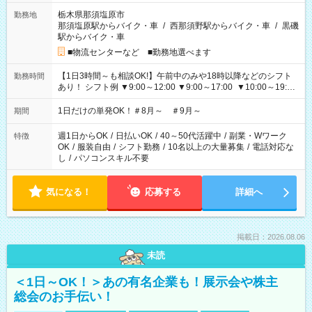
栃木県那須塩原市
勤務地
那須塩原駅からバイク・車
/
西那須野駅からバイク・車
/
黒磯
駅からバイク・車
■物流センターなど ■勤務地選べます
【1日3時間～も相談OK!】午前中のみや18時以降などのシフト
勤務時間
あり！ シフト例 ▼9:00～12:00 ▼9:00～17:00 ▼10:00～19:00
▼18:00～21:00
1日だけの単発OK！＃8月～ ＃9月～
期間
週1日からOK
/
日払いOK
/
40～50代活躍中
/
副業・Wワーク
特徴
OK
/
服装自由
/
シフト勤務
/
10名以上の大量募集
/
電話対応な
し
/
パソコンスキル不要
気になる！
応募する
詳細へ
掲載日：2026.08.06
未読
＜1日～OK！＞あの有名企業も！展示会や株主
総会のお手伝い！