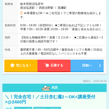
栃木県那須塩原市
勤務地
那須塩原駅
/
西那須野駅
/
黒磯駅
≪車通勤もOK！≫ご自宅近くでご希望の勤務地を紹介しま
す。
9:00～18:00（休憩60分） ■ご希望があれば下記シフトもOK！
勤務時間
早番 7:00～16:00 遅番 10:00～19:00 「家族と休みを合わせた
い」 「余裕を持って夕飯の準備がしたい」 「できれば残業はし
たくない」 など、ご希望を教えてくださいね。 ※Wワーク希望
【現在も積極採用中！急募！】2カ月～ ■ご応募から最短2～3
期間
の方へ 今ご覧のお仕事で希望する勤務時間と、もう1つのお仕事
日後の就業も相談可能です！
の勤務時間。 合計で週40時間を超える場合は応募できません。
履歴書不要
/
40～50代活躍中
/
服装自由
/
シフト勤務
/
10名以
特徴
上の大量募集
/
電話対応なし
/
パソコンスキル不要
気になる！
応募する
詳細へ
掲載日：2026.08.06
未読
＼！完全在宅！／土日含む週2～OK<講座受付
>@2400円