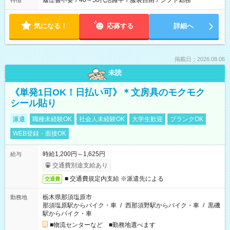
履歴書不要
/
40～50代活躍中
/
服装自由
/
シフト勤務
特徴
気になる！
応募する
詳細へ
掲載日：2026.08.06
未読
《単発1日OK！日払い可》＊文房具のモクモク
シール貼り
派遣
職種未経験OK
社会人未経験OK
大学生歓迎
ブランクOK
WEB登録・面接OK
時給1,200円～1,625円
給与
交通費別途支給あり
■ 交通費規定内支給 ※派遣先による
交通費
栃木県那須塩原市
勤務地
那須塩原駅からバイク・車
/
西那須野駅からバイク・車
/
黒磯
駅からバイク・車
■物流センターなど ■勤務地選べます