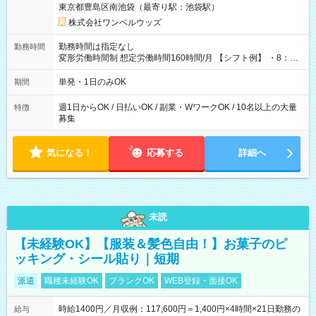
東京都豊島区南池袋（最寄り駅：池袋駅）
株式会社ワンベルウッズ
勤務時間は指定なし
勤務時間
変形労働時間制 想定労働時間160時間/月 【シフト例】 ・8：00
～21：00
単発・1日のみOK
期間
週1日からOK / 日払いOK / 副業・WワークOK / 10名以上の大量
特徴
募集
気になる！
応募する
詳細へ
未読
【未経験OK】【服装＆髪色自由！】お菓子のピ
ッキング・シール貼り｜短期
派遣
職種未経験OK
ブランクOK
WEB登録・面接OK
時給1400円／月収例：117,600円＝1,400円×4時間×21日勤務の
給与