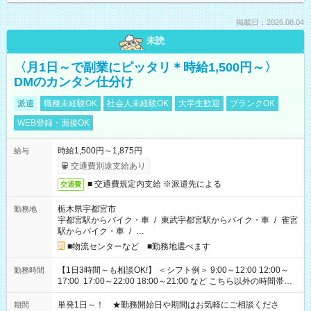
掲載日：2026.08.04
未読
〈月1日～で副業にピッタリ＊時給1,500円～〉
DMのカンタン仕分け
派遣
職種未経験OK
社会人未経験OK
大学生歓迎
ブランクOK
WEB登録・面接OK
時給1,500円～1,875円
給与
交通費別途支給あり
■ 交通費規定内支給 ※派遣先による
交通費
栃木県宇都宮市
勤務地
宇都宮駅からバイク・車
/
東武宇都宮駅からバイク・車
/
雀宮
駅からバイク・車
/
…
■物流センターなど ■勤務地選べます
【1日3時間～も相談OK!】 ＜シフト例＞ 9:00～12:00 12:00～
勤務時間
17:00 17:00～22:00 18:00～21:00 など こちら以外の時間帯も
お気軽にご相談ください！
単発1日～！ ★勤務開始日や期間はお気軽にご相談くださ
期間