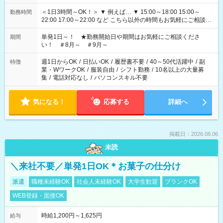
＜1日3時間～OK！＞ ▼ 例えば… ▼ 15:00～18:00 15:00～
勤務時間
22:00 17:00～22:00 など こちら以外の時間もお気軽にご相談く
ださい！
単発1日～！ ★勤務開始日や期間はお気軽にご相談くださ
期間
い！ ＃8月～ ＃9月～
週1日からOK
/
日払いOK
/
履歴書不要
/
40～50代活躍中
/
副
特徴
業・WワークOK
/
服装自由
/
シフト勤務
/
10名以上の大量募
集
/
電話対応なし
/
パソコンスキル不要
気になる！
応募する
詳細へ
掲載日：2026.08.06
未読
＼来社不要／単発1日OK＊お菓子の仕分け
派遣
職種未経験OK
社会人未経験OK
大学生歓迎
ブランクOK
WEB登録・面接OK
時給1,200円～1,625円
給与