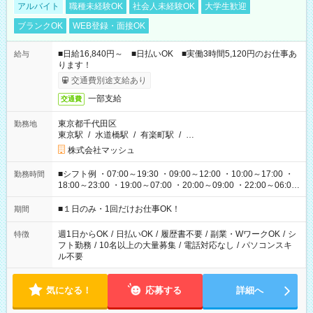
アルバイト
職種未経験OK
社会人未経験OK
大学生歓迎
ブランクOK
WEB登録・面接OK
■日給16,840円～ ■日払いOK ■実働3時間5,120円のお仕事あ
給与
ります！
交通費別途支給あり
一部支給
交通費
東京都千代田区
勤務地
東京駅
/
水道橋駅
/
有楽町駅
/
…
株式会社マッシュ
■シフト例 ・07:00～19:30 ・09:00～12:00 ・10:00～17:00 ・
勤務時間
18:00～23:00 ・19:00～07:00 ・20:00～09:00 ・22:00～06:00
etc ★最短で3時間で5,120円のお仕事から 15時間で2万円近く稼
げるお仕事も！ ご希望のお時間に合わせてご紹介！ ※シフトは
■１日のみ・1回だけお仕事OK！
期間
現場によって異なります。 ※勿論、休憩時間はあるのでご安心
ください！
週1日からOK
/
日払いOK
/
履歴書不要
/
副業・WワークOK
/
シ
特徴
フト勤務
/
10名以上の大量募集
/
電話対応なし
/
パソコンスキ
ル不要
気になる！
応募する
詳細へ