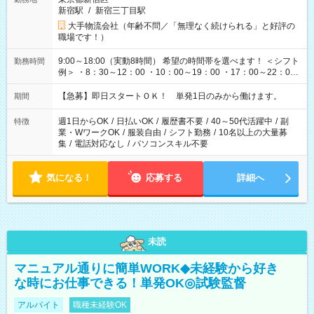
新宿駅
/
新宿三丁目駅
大手物流会社（年齢不問／「無理なく続けられる」と好評の
職場です！）
9:00～18:00（実動8時間） 希望の時間帯を選べます！ ＜シフト
勤務時間
例＞ ・8：30～12：00 ・10：00～19：00 ・17：00～22：00
・13：00～22：00 ・22：00～翌6：00 など
【急募】即日スタートＯＫ！ 単発1日のみから働けます。
期間
週1日からOK
/
日払いOK
/
履歴書不要
/
40～50代活躍中
/
副
特徴
業・WワークOK
/
服装自由
/
シフト勤務
/
10名以上の大量募
集
/
電話対応なし
/
パソコンスキル不要
気になる！
応募する
詳細へ
未読
マニュアル通りに簡単WORK◆未経験から好き
な時にお仕事できる！単発OK◎試験監督
アルバイト
職種未経験OK