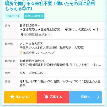
場所で働ける☆来社不要！働いたその日に給料
もらえる◎/T1
アルバイト
職種未経験OK
日給13,000円～
給与
＋交通費支給 ★交通費全額支給！ ┗案件により規定あり ★日払
いOK！（規定あり） ┗働いたその日に現金GET♪ お仕事後はコ
交通費別途支給あり
ンビニATMから 日払い分を引き落とせます！ 【試用期間】試
用期間なし
さいたま市大宮区
勤務地
埼玉県さいたま市大宮区錦町（最寄り駅：大宮駅）
株式会社ワンベルウッズ
勤務時間は指定なし
勤務時間
変形労働時間制 想定労働時間160時間/月 【シフト例】 ・8：00
～21：00
単発・1日のみOK
期間
週1日からOK / 日払いOK / 副業・WワークOK / 10名以上の大量
特徴
募集
気になる！
応募する
詳細へ