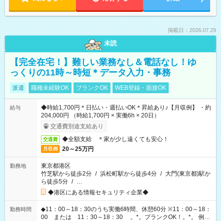
掲載日：2026.07.29
未読
【完全在宅！】難しい業務なし＆電話なし！ゆ
っくりの11時～時短＊データ入力・事務
派遣
職種未経験OK
ブランクOK
WEB登録・面接OK
◆時給1,700円＊日払い・週払いOK＊昇給あり♪【月収例】 ・約
給与
204,000円 （時給1,700円 × 実働6h × 20日）
交通費別途支給あり
◆全額支給 ＊家が少し遠くても安心！
交通費
20～25万円
月収例
東京都港区
勤務地
竹芝駅から徒歩2分
/
浜松町駅から徒歩4分
/
大門(東京都)駅か
ら徒歩5分
/
…
◆港区にある情報セキュリティ企業◆
◆11：00～18：30のうち実働6時間、休憩60分 ※11：00～18：
勤務時間
00 または 11：30～18：30 。*。ブランクOK！。*。 例え