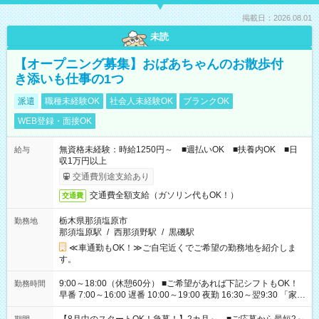
掲載日：2026.08.01
未読
【オープニング募集】おばあちゃんのお散歩付
き添いも仕事の1つ
派遣
職種未経験OK
社会人未経験OK
ブランクOK
WEB登録・面接OK
無資格未経験：時給1250円～ ■週払いOK ■扶養内OK ■日
給与
収1万円以上
交通費別途支給あり
交通費全額支給（ガソリン代もOK！）
交通費
栃木県那須塩原市
勤務地
那須塩原駅
/
西那須野駅
/
黒磯駅
≪車通勤もOK！≫ご自宅近くでご希望の勤務地を紹介しま
す。
9:00～18:00（休憩60分） ■ご希望があれば下記シフトもOK！
勤務時間
早番 7:00～16:00 遅番 10:00～19:00 夜勤 16:30～翌9:30 「家族
と休みを合わせたい」 「余裕を持って夕飯の準備がしたい」
「できれば残業はしたくない」 など、ご希望を教えてください