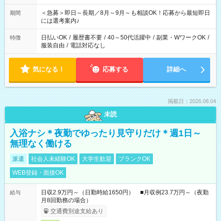
ば前職が、 在宅/財団法人/事務/コールセンター/受付/販売/カフェ
スタッフ スイーツ販売/ホテルフロント/化粧品販売/など 様々な
＜急募＞即日～長期／8月～9月～も相談OK！応募から最短即日
期間
業界から入社して活躍されています♪
には選考案内♪
日払いOK
/
履歴書不要
/
40～50代活躍中
/
副業・WワークOK
/
特徴
服装自由
/
電話対応なし
気になる！
応募する
詳細へ
掲載日：2026.08.04
未読
入浴ナシ＊夜勤でゆったり見守りだけ＊週1日～
無理なく働ける
派遣
社会人未経験OK
大学生歓迎
ブランクOK
WEB登録・面接OK
日収2.9万円～（日勤時給1650円） ■月収例23.7万円～（夜勤
給与
月8回勤務の場合）
交通費別途支給あり