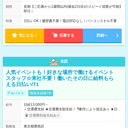
長期【ご応募から1週間以内(最短2日目)のスピード就業が可能】
期間
即日～
日払いOK
/
履歴書不要
/
電話対応なし
/
パソコンスキル不要
特徴
気になる！
応募する
詳細へ
未読
人気イベントも！好きな場所で働けるイベント
スタッフ☆来社不要！働いたその日に給料もら
える日払い/T1
アルバイト
職種未経験OK
日給13,000円～
給与
＋交通費支給 ★交通費全額支給！ ┗案件により規定あり ★日払
いOK！（規定あり） ┗働いたその日に現金GET♪ お仕事後はコ
交通費別途支給あり
ンビニATMから 日払い分を引き落とせます！ 【試用期間】試
用期間なし
東京都豊島区
勤務地