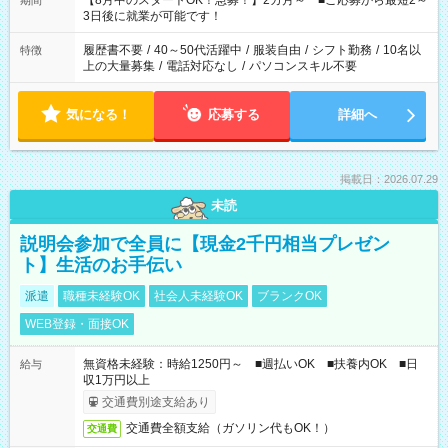
【8月中のスタートOK！急募！】2カ月～ ■ご応募から最短2～
期間
ね。 ※Wワーク希望の方へ 今ご覧のお仕事で希望する勤務時間
3日後に就業が可能です！
と、もう1つのお仕事の勤務時間。 合計で週40時間を超える場
合は応募できません。
履歴書不要
/
40～50代活躍中
/
服装自由
/
シフト勤務
/
10名以
特徴
上の大量募集
/
電話対応なし
/
パソコンスキル不要
気になる！
応募する
詳細へ
掲載日：2026.07.29
未読
説明会参加で全員に【現金2千円相当プレゼン
ト】生活のお手伝い
派遣
職種未経験OK
社会人未経験OK
ブランクOK
WEB登録・面接OK
無資格未経験：時給1250円～ ■週払いOK ■扶養内OK ■日
給与
収1万円以上
交通費別途支給あり
交通費全額支給（ガソリン代もOK！）
交通費