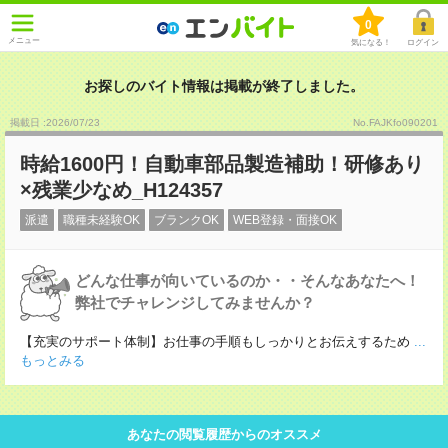
0
メニュー
気になる！
ログイン
お探しのバイト情報は掲載が終了しました。
掲載日 :2026
/
07
/
23
No.FAJKfo090201
時給1600円！自動車部品製造補助！研修あり
×残業少なめ_H124357
派遣
職種未経験OK
ブランクOK
WEB登録・面接OK
どんな仕事が向いているのか・・そんなあなたへ！
弊社でチャレンジしてみませんか？
【充実のサポート体制】お仕事の手順もしっかりとお伝えするため
...
もっとみる
あなたの閲覧履歴からのオススメ