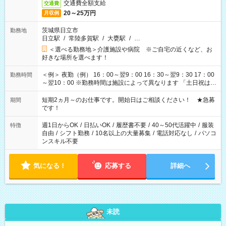
交通費全額支給
交通費
20～25万円
月収例
茨城県日立市
勤務地
日立駅
/
常陸多賀駅
/
大甕駅
/
…
＜選べる勤務地＞介護施設や病院 ※ご自宅の近くなど、お
好きな場所を選べます！
＜例＞ 夜勤（例） 16：00～翌9：00 16：30～翌9：30 17：00
勤務時間
～翌10：00 ※勤務時間は施設によって異なります 「土日祝は休
みたい」 「しっかり稼ぎたい」 「もう少し遅い時間から始めた
い」など ご希望にあったお仕事をご案内いたします。 ※未経験
短期2ヵ月～のお仕事です。開始日はご相談ください！ ★急募
期間
の方の場合は1～2ヶ月間は日中での仕事を経験いただき、 お
です！
仕事に慣れてからの夜勤になります。 ★家庭の都合でお休みが
必要な場合も遠慮なくご相談ください。
週1日からOK
/
日払いOK
/
履歴書不要
/
40～50代活躍中
/
服装
特徴
自由
/
シフト勤務
/
10名以上の大量募集
/
電話対応なし
/
パソコ
ンスキル不要
気になる！
応募する
詳細へ
未読