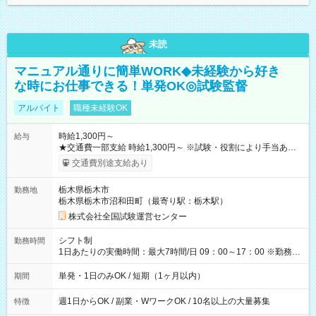
未読
マニュアル通りに簡単WORK◆未経験から好き
な時にお仕事できる！単発OK◎試験監督
アルバイト
職種未経験OK
時給1,300円～
給与
★交通費一部支給 時給1,300円～ ※試験・役割により手当あり
※勤務回数により昇給あり 【即給（前払い）オプションあ
交通費別途支給あり
り！】 希望される場合、勤務から1週間ほどで給与の一部を受け
取れます。 ※手数料418円がかかります。 【過去試験日の収入
栃木県栃木市
勤務地
例】 ・河合塾模擬試験 8:30～17:30（休憩1時間） 時給1,300円
栃木県栃木市沼和田町（最寄り駅：栃木駅）
×8時間＝日収10,400円＋交通費 ※当日の役割により時給＋100
円の場合あり ・国家試験 7:00～13:30（休憩なし） 時給1,300
株式会社全国試験運営センター
円（役割手当＋100円）×6時間＝日収8,400円＋交通費 【試用期
間】試用期間なし
シフト制
勤務時間
1日あたりの実働時間：最大7時間/日 09：00～17：00 ※勤務時
間は 試験により異なります。
単発・1日のみOK / 短期（1ヶ月以内）
期間
週1日からOK / 副業・WワークOK / 10名以上の大量募集
特徴