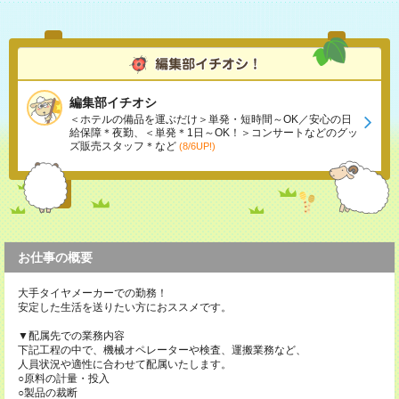
編集部イチオシ
＜ホテルの備品を運ぶだけ＞単発・短時間～OK／安心の日
給保障＊夜勤、＜単発＊1日～OK！＞コンサートなどのグッ
ズ販売スタッフ＊など
(8/6UP!)
お仕事の概要
大手タイヤメーカーでの勤務！
安定した生活を送りたい方におススメです。
▼配属先での業務内容
下記工程の中で、機械オペレーターや検査、運搬業務など、
人員状況や適性に合わせて配属いたします。
○原料の計量・投入
○製品の裁断