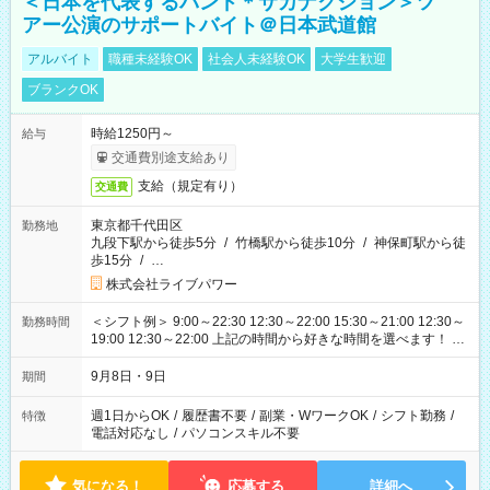
＜日本を代表するバンド＊サカナクション＞ツ
アー公演のサポートバイト＠日本武道館
アルバイト
職種未経験OK
社会人未経験OK
大学生歓迎
ブランクOK
時給1250円～
給与
交通費別途支給あり
支給（規定有り）
交通費
東京都千代田区
勤務地
九段下駅から徒歩5分
/
竹橋駅から徒歩10分
/
神保町駅から徒
歩15分
/
…
株式会社ライブパワー
＜シフト例＞ 9:00～22:30 12:30～22:00 15:30～21:00 12:30～
勤務時間
19:00 12:30～22:00 上記の時間から好きな時間を選べます！ ※
時間は変更となる可能性があります
9月8日・9日
期間
週1日からOK
/
履歴書不要
/
副業・WワークOK
/
シフト勤務
/
特徴
電話対応なし
/
パソコンスキル不要
気になる！
応募する
詳細へ