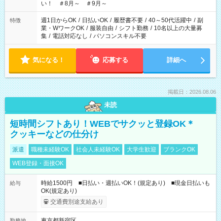
い！ ＃8月～ ＃9月～
週1日からOK
/
日払いOK
/
履歴書不要
/
40～50代活躍中
/
副
特徴
業・WワークOK
/
服装自由
/
シフト勤務
/
10名以上の大量募
集
/
電話対応なし
/
パソコンスキル不要
気になる！
応募する
詳細へ
掲載日：2026.08.06
未読
短時間シフトあり！WEBでサクッと登録OK＊
クッキーなどの仕分け
派遣
職種未経験OK
社会人未経験OK
大学生歓迎
ブランクOK
WEB登録・面接OK
時給1500円 ■日払い・週払いOK！(規定あり) ■現金日払いも
給与
OK(規定あり)
交通費別途支給あり
東京都新宿区
勤務地