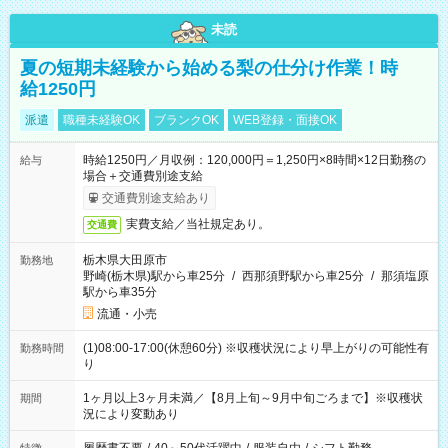
未読
夏の短期未経験から始める梨の仕分け作業！時
給1250円
派遣
職種未経験OK
ブランクOK
WEB登録・面接OK
時給1250円／月収例：120,000円＝1,250円×8時間×12日勤務の
給与
場合＋交通費別途支給
交通費別途支給あり
実費支給／当社規定あり。
交通費
栃木県大田原市
勤務地
野崎(栃木県)駅から車25分
/
西那須野駅から車25分
/
那須塩原
駅から車35分
流通・小売
(1)08:00-17:00(休憩60分) ※収穫状況により早上がりの可能性有
勤務時間
り
1ヶ月以上3ヶ月未満／【8月上旬～9月中旬ごろまで】※収穫状
期間
況により変動あり