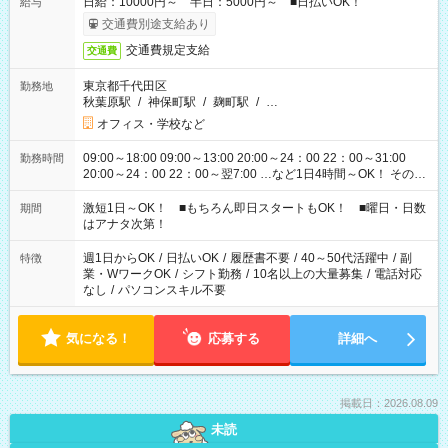
日給：10000円～ 半日：5000円～ ■日払いOK！
給与
交通費別途支給あり
交通費規定支給
交通費
東京都千代田区
勤務地
秋葉原駅
/
神保町駅
/
麹町駅
/
…
オフィス・学校など
09:00～18:00 09:00～13:00 20:00～24：00 22：00～31:00
勤務時間
20:00～24：00 22：00～翌7:00 …など1日4時間～OK！ その他
シフトもございます！ お気軽にご相談ください！
激短1日～OK！ ■もちろん即日スタートもOK！ ■曜日・日数
期間
はアナタ次第！
週1日からOK
/
日払いOK
/
履歴書不要
/
40～50代活躍中
/
副
特徴
業・WワークOK
/
シフト勤務
/
10名以上の大量募集
/
電話対応
なし
/
パソコンスキル不要
気になる！
応募する
詳細へ
掲載日：2026.08.09
未読