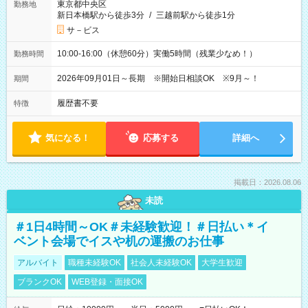
東京都中央区
勤務地
新日本橋駅から徒歩3分
/
三越前駅から徒歩1分
サ－ビス
10:00-16:00（休憩60分）実働5時間（残業少なめ！）
勤務時間
2026年09月01日～長期 ※開始日相談OK ※9月～！
期間
履歴書不要
特徴
気になる！
応募する
詳細へ
掲載日：2026.08.06
未読
＃1日4時間～OK＃未経験歓迎！＃日払い＊イ
ベント会場でイスや机の運搬のお仕事
アルバイト
職種未経験OK
社会人未経験OK
大学生歓迎
ブランクOK
WEB登録・面接OK