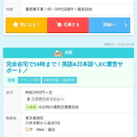
履歴書不要
/
40～50代活躍中
/
服装自由
特徴
気になる！
応募する
詳細へ
掲載日：2026.08.09
未読
完全在宅で16時まで！英語&日本語＼EC運営サ
ポート／
派遣
ブランクOK
WEB登録・面接OK
時給2450円＋交
給与
交通費別途支給あり
出社時の通勤交通費支給
交通費
東京都港区
勤務地
六本木駅から徒歩3分
IT・Web・通信