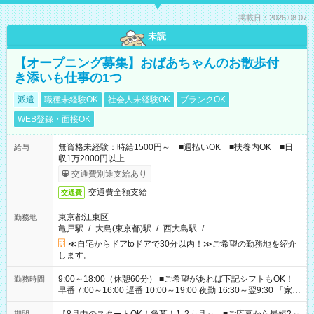
掲載日：2026.08.07
未読
【オープニング募集】おばあちゃんのお散歩付
き添いも仕事の1つ
派遣
職種未経験OK
社会人未経験OK
ブランクOK
WEB登録・面接OK
無資格未経験：時給1500円～ ■週払いOK ■扶養内OK ■日
給与
収1万2000円以上
交通費別途支給あり
交通費全額支給
交通費
東京都江東区
勤務地
亀戸駅
/
大島(東京都)駅
/
西大島駅
/
…
≪自宅からドアtoドアで30分以内！≫ご希望の勤務地を紹介
します。
9:00～18:00（休憩60分） ■ご希望があれば下記シフトもOK！
勤務時間
早番 7:00～16:00 遅番 10:00～19:00 夜勤 16:30～翌9:30 「家族
と休みを合わせたい」 「余裕を持って夕飯の準備がしたい」
「できれば残業はしたくない」 など、ご希望を教えてください