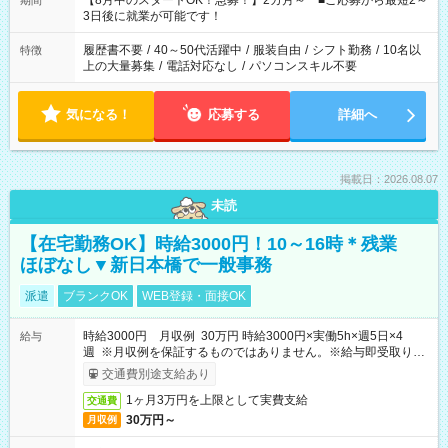
【8月中のスタートOK！急募！】2カ月～ ■ご応募から最短2～
期間
ね。 ※Wワーク希望の方へ 今ご覧のお仕事で希望する勤務時間
3日後に就業が可能です！
と、もう1つのお仕事の勤務時間。 合計で週40時間を超える場
合は応募できません。
履歴書不要
/
40～50代活躍中
/
服装自由
/
シフト勤務
/
10名以
特徴
上の大量募集
/
電話対応なし
/
パソコンスキル不要
気になる！
応募する
詳細へ
掲載日：2026.08.07
未読
【在宅勤務OK】時給3000円！10～16時＊残業
ほぼなし▼新日本橋で一般事務
派遣
ブランクOK
WEB登録・面接OK
時給3000円 月収例 30万円 時給3000円×実働5h×週5日×4
給与
週 ※月収例を保証するものではありません。※給与即受取りサ
ービス利用可（利用条件有）
交通費別途支給あり
1ヶ月3万円を上限として実費支給
交通費
30万円～
月収例