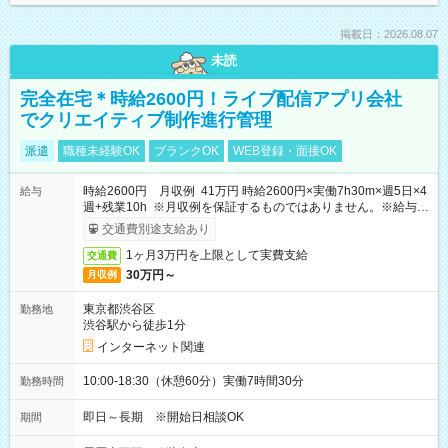
掲載日：2026.08.07
未読
完全在宅＊時給2600円！ライブ配信アプリ会社
でクリエイティブ制作進行管理
派遣
職種未経験OK
ブランクOK
WEB登録・面接OK
時給2600円 月収例 41万円 時給2600円×実働7h30m×週5日×4
給与
週+残業10h ※月収例を保証するものではありません。※給与即
受取りサービス利用可（利用条件有）
交通費別途支給あり
1ヶ月3万円を上限として実費支給
交通費
30万円～
月収例
東京都渋谷区
勤務地
渋谷駅から徒歩1分
インターネット関連
10:00-18:30（休憩60分）実働7時間30分
勤務時間
即日～長期 ※開始日相談OK
期間