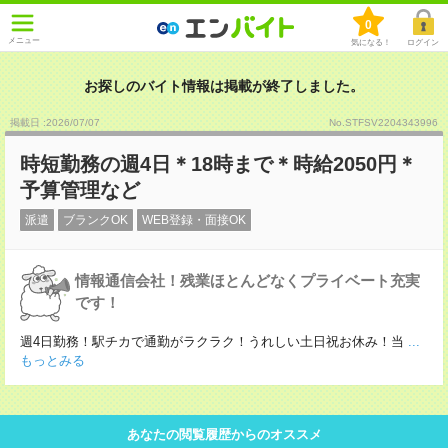
0
メニュー
気になる！
ログイン
お探しのバイト情報は掲載が終了しました。
掲載日 :2026
/
07
/
07
No.STFSV2204343996
時短勤務の週4日＊18時まで＊時給2050円＊
予算管理など
派遣
ブランクOK
WEB登録・面接OK
情報通信会社！残業ほとんどなくプライベート充実
です！
週4日勤務！駅チカで通勤がラクラク！うれしい土日祝お休み！当
...
もっとみる
あなたの閲覧履歴からのオススメ