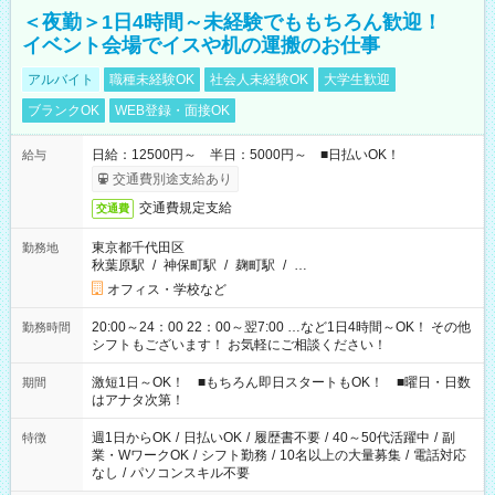
＜夜勤＞1日4時間～未経験でももちろん歓迎！
イベント会場でイスや机の運搬のお仕事
アルバイト
職種未経験OK
社会人未経験OK
大学生歓迎
ブランクOK
WEB登録・面接OK
日給：12500円～ 半日：5000円～ ■日払いOK！
給与
交通費別途支給あり
交通費規定支給
交通費
東京都千代田区
勤務地
秋葉原駅
/
神保町駅
/
麹町駅
/
…
オフィス・学校など
20:00～24：00 22：00～翌7:00 …など1日4時間～OK！ その他
勤務時間
シフトもございます！ お気軽にご相談ください！
激短1日～OK！ ■もちろん即日スタートもOK！ ■曜日・日数
期間
はアナタ次第！
週1日からOK
/
日払いOK
/
履歴書不要
/
40～50代活躍中
/
副
特徴
業・WワークOK
/
シフト勤務
/
10名以上の大量募集
/
電話対応
なし
/
パソコンスキル不要