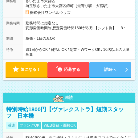
さいたま市大宮区
勤務地
埼玉県さいたま市大宮区錦町（最寄り駅：大宮駅）
株式会社ワンベルウッズ
勤務時間は指定なし
勤務時間
変形労働時間制 想定労働時間160時間/月 【シフト例】 ・8：00
～21：00
単発・1日のみOK
期間
週1日からOK / 日払いOK / 副業・WワークOK / 10名以上の大量
特徴
募集
気になる！
応募する
詳細へ
未読
特別時給1800円【ヴァレクストラ】短期スタッ
フ 日本橋
派遣
ブランクOK
WEB登録・面接OK
時給1800円 ※ご経験・スキルにより優遇 スマホでかんたんに
給与