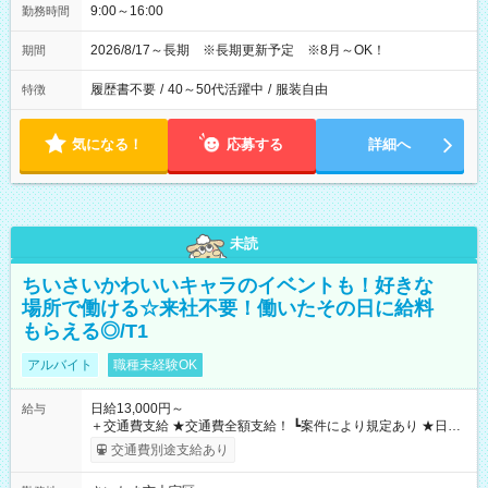
9:00～16:00
勤務時間
2026/8/17～長期 ※長期更新予定 ※8月～OK！
期間
履歴書不要
/
40～50代活躍中
/
服装自由
特徴
気になる！
応募する
詳細へ
未読
ちいさいかわいいキャラのイベントも！好きな
場所で働ける☆来社不要！働いたその日に給料
もらえる◎/T1
アルバイト
職種未経験OK
日給13,000円～
給与
＋交通費支給 ★交通費全額支給！ ┗案件により規定あり ★日払
いOK！（規定あり） ┗働いたその日に現金GET♪ お仕事後はコ
交通費別途支給あり
ンビニATMから 日払い分を引き落とせます！ 【試用期間】試
用期間なし