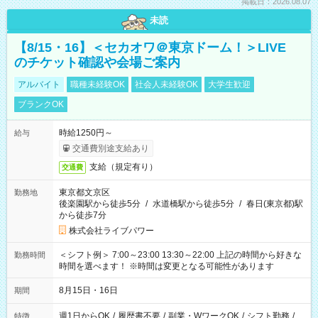
掲載日：2026.08.07
未読
【8/15・16】＜セカオワ＠東京ドーム！＞LIVE
のチケット確認や会場ご案内
アルバイト
職種未経験OK
社会人未経験OK
大学生歓迎
ブランクOK
時給1250円～
給与
交通費別途支給あり
支給（規定有り）
交通費
東京都文京区
勤務地
後楽園駅から徒歩5分
/
水道橋駅から徒歩5分
/
春日(東京都)駅
から徒歩7分
株式会社ライブパワー
＜シフト例＞ 7:00～23:00 13:30～22:00 上記の時間から好きな
勤務時間
時間を選べます！ ※時間は変更となる可能性があります
8月15日・16日
期間
週1日からOK
/
履歴書不要
/
副業・WワークOK
/
シフト勤務
/
特徴