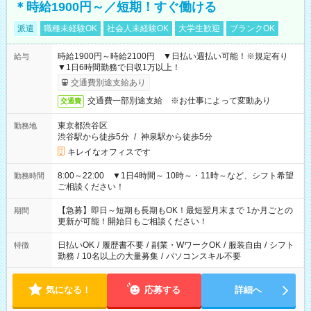
＊時給1900円～／短期！すぐ働ける
派遣
職種未経験OK
社会人未経験OK
大学生歓迎
ブランクOK
時給1900円～時給2100円 ▼日払い週払い可能！※規定有り
給与
▼1日6時間勤務で日収1万以上！
交通費別途支給あり
交通費一部別途支給 ※お仕事によって変動あり
交通費
東京都渋谷区
勤務地
渋谷駅から徒歩5分
/
神泉駅から徒歩5分
キレイなオフィスです
8:00～22:00 ▼1日4時間～ 10時～・11時～など、シフト希望
勤務時間
ご相談ください！
【急募】即日～短期も長期もOK！最短翌月末まで 1か月ごとの
期間
更新が可能！開始日もご相談ください！
日払いOK
/
履歴書不要
/
副業・WワークOK
/
服装自由
/
シフト
特徴
勤務
/
10名以上の大量募集
/
パソコンスキル不要
気になる！
応募する
詳細へ