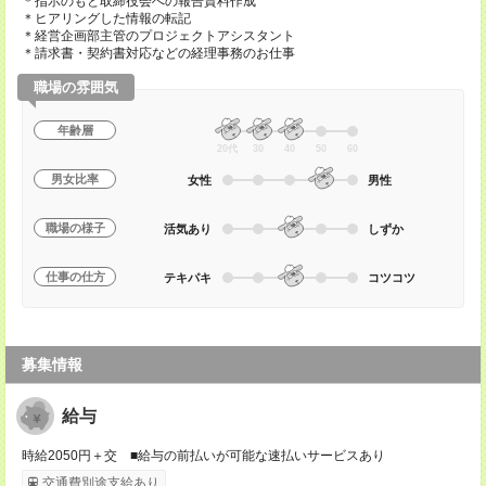
＊指示のもと取締役会への報告資料作成
＊ヒアリングした情報の転記
＊経営企画部主管のプロジェクトアシスタント
＊請求書・契約書対応などの経理事務のお仕事
職場の雰囲気
年齢層
20代
30
40
50
60
男女比率
女性
男性
職場の様子
活気あり
しずか
仕事の仕方
テキパキ
コツコツ
募集情報
給与
時給2050円＋交 ■給与の前払いが可能な速払いサービスあり
交通費別途支給あり