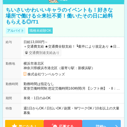
ちいさいかわいいキャラのイベントも！好きな
場所で働ける☆来社不要！働いたその日に給料
もらえる◎/T1
アルバイト
職種未経験OK
日給13,000円～
給与
＋交通費支給 ★交通費全額支給！ ┗案件により規定あり ★日払
いOK！（規定あり） ┗働いたその日に現金GET♪ お仕事後はコ
交通費別途支給あり
ンビニATMから 日払い分を引き落とせます！ 【試用期間】試
用期間なし
横浜市港北区
勤務地
神奈川県横浜市港北区（最寄り駅：新横浜駅）
株式会社ワンベルウッズ
勤務時間は指定なし
勤務時間
変形労働時間制 想定労働時間160時間/月 【シフト例】 ・8：00
～21：00
単発・1日のみOK
期間
週1日からOK / 日払いOK / 副業・WワークOK / 10名以上の大量
特徴
募集
気になる！
応募する
詳細へ