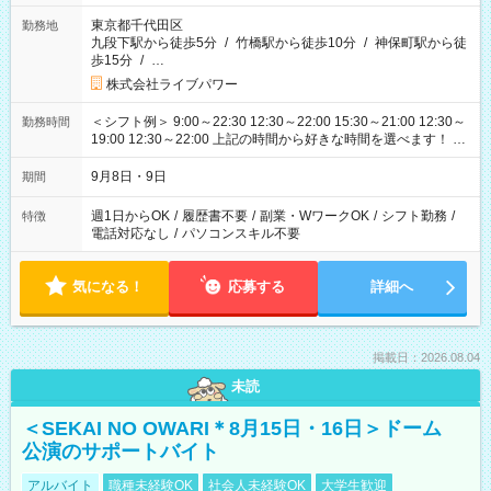
東京都千代田区
勤務地
九段下駅から徒歩5分
/
竹橋駅から徒歩10分
/
神保町駅から徒
歩15分
/
…
株式会社ライブパワー
＜シフト例＞ 9:00～22:30 12:30～22:00 15:30～21:00 12:30～
勤務時間
19:00 12:30～22:00 上記の時間から好きな時間を選べます！ ※
時間は変更となる可能性があります
9月8日・9日
期間
週1日からOK
/
履歴書不要
/
副業・WワークOK
/
シフト勤務
/
特徴
電話対応なし
/
パソコンスキル不要
気になる！
応募する
詳細へ
掲載日：2026.08.04
未読
＜SEKAI NO OWARI＊8月15日・16日＞ドーム
公演のサポートバイト
アルバイト
職種未経験OK
社会人未経験OK
大学生歓迎