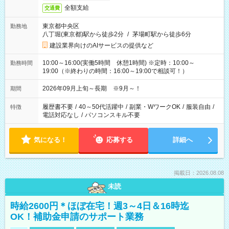
全額支給
交通費
東京都中央区
勤務地
八丁堀(東京都)駅から徒歩2分
/
茅場町駅から徒歩6分
建設業界向けのAIサービスの提供など
10:00～16:00(実働5時間 休憩1時間) ※定時：10:00～
勤務時間
19:00（※終わりの時間：16:00～19:00で相談可！）
2026年09月上旬～長期 ※9月～！
期間
履歴書不要
/
40～50代活躍中
/
副業・WワークOK
/
服装自由
/
特徴
電話対応なし
/
パソコンスキル不要
気になる！
応募する
詳細へ
掲載日：2026.08.08
未読
時給2600円＊ほぼ在宅！週3～4日＆16時迄
OK！補助金申請のサポート業務