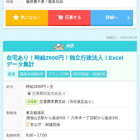
履歴書不要
/
服装自由
特徴
気になる！
応募する
詳細へ
掲載日：2026.08.04
未読
在宅あり！時給2600円！独立行政法人！Excel
データ集計
派遣
職種未経験OK
ブランクOK
WEB登録・面接OK
時給2600円＋交
給与
交通費別途支給あり
交通費実費支給（当社規定あり）
交通費
東京都港区
勤務地
溜池山王駅から徒歩5分
/
六本木一丁目駅から徒歩3分
官公庁・関連団体
9:00～17:00
勤務時間