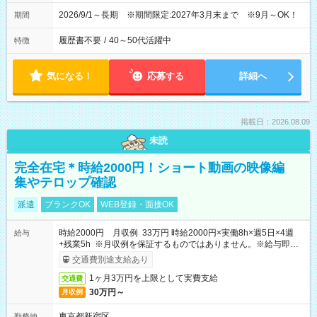
2026/9/1～長期 ※期間限定:2027年3月末まで ※9月～OK！
期間
履歴書不要
/
40～50代活躍中
特徴
気になる！
応募する
詳細へ
掲載日：2026.08.09
未読
完全在宅＊時給2000円！ショート動画の映像編
集やテロップ確認
派遣
ブランクOK
WEB登録・面接OK
時給2000円 月収例 33万円 時給2000円×実働8h×週5日×4週
給与
+残業5h ※月収例を保証するものではありません。※給与即受
取りサービス利用可（利用条件有）
交通費別途支給あり
1ヶ月3万円を上限として実費支給
交通費
30万円～
月収例
東京都新宿区
勤務地