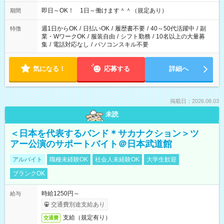
即日～OK！ 1日～働けます＾＾（規定あり）
期間
週1日からOK
/
日払いOK
/
履歴書不要
/
40～50代活躍中
/
副
特徴
業・WワークOK
/
服装自由
/
シフト勤務
/
10名以上の大量募
集
/
電話対応なし
/
パソコンスキル不要
気になる！
応募する
詳細へ
掲載日：2026.08.03
未読
＜日本を代表するバンド＊サカナクション＞ツ
アー公演のサポートバイト＠日本武道館
アルバイト
職種未経験OK
社会人未経験OK
大学生歓迎
ブランクOK
時給1250円～
給与
交通費別途支給あり
支給（規定有り）
交通費