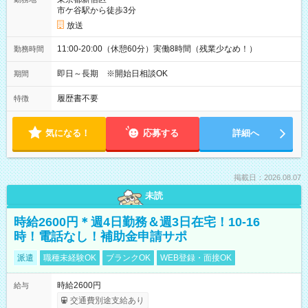
市ケ谷駅から徒歩3分
放送
11:00-20:00（休憩60分）実働8時間（残業少なめ！）
勤務時間
即日～長期 ※開始日相談OK
期間
履歴書不要
特徴
気になる！
応募する
詳細へ
掲載日：2026.08.07
未読
時給2600円＊週4日勤務＆週3日在宅！10-16
時！電話なし！補助金申請サポ
派遣
職種未経験OK
ブランクOK
WEB登録・面接OK
時給2600円
給与
交通費別途支給あり