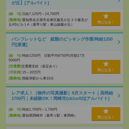
が丘】[アルバイト]
[給 与]
日給7,125円～14,700円
[勤務地]
愛知県名古屋市名東区藤見が丘３０藤見が
気になる！
丘ASビル１A（最寄り駅：東山線藤が丘）
パンフレットなど 紙類のピッキング作業/時給1250
円[派遣]
[給 与]
時給1250円 日額平均8750円/月額17万
5000円
[交通費]
交通費支給（規定あり）
気になる！
[月収例]
15～20万円
[勤務地]
西岐阜駅から車10分
レア求人！［物件の写真撮影］8月スタート｜高時給
1700円｜未経験OK！岡崎市(cb1sr02)[アルバイト]
[給 与]
時給1,700円～1,700円
[勤務地]
愛知県岡崎市（最寄り駅：東岡崎）
気になる！