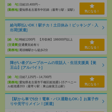
[給 与]
日給10,400円～
[勤務地]
愛知県名古屋市中区錦（最寄り駅：栄駅）
気になる！
給与即払いOK！駅チカ！土日休み！ピッキング・入
出荷[派遣]
[給 与]
時給1200円 【月収例】186000円以上
[交通費]
交通費支給有り
気になる！
[勤務地]
尾頭橋駅から徒歩2分
障がい者グループホームの世話人・生活支援員【覚
王山】[アルバイト]
[給 与]
日給7,125円～14,700円
[勤務地]
愛知県名古屋市千種区姫池通1-15アベニー
気になる！
ル姫池通203（最寄り駅：東山線覚王山駅）
【駅から車で5分！電車・バス通勤もOK♪】お菓子作
りや見守りメイン！[派遣]