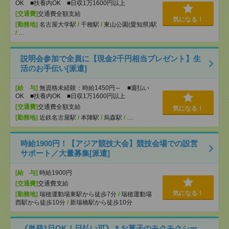
OK ■扶養内OK ■日収1万1600円以上
[交通費]
交通費全額支給
気になる！
[勤務地]
名古屋大学駅
/
千種駅
/
東山公園(愛知県)駅
/
…
説明会参加で全員に【現金2千円相当プレゼント】生
活のお手伝い[派遣]
[給 与]
無資格未経験：時給1450円～ ■週払い
OK ■扶養内OK ■日収1万1600円以上
[交通費]
交通費全額支給
気になる！
[勤務地]
近鉄名古屋駅
/
本陣駅
/
烏森駅
/
…
時給1900円！【アジア競技大会】競技会場での設営
サポート／大量募集[派遣]
[給 与]
時給1900円
[交通費]
交通費支給
気になる！
[勤務地]
瑞穂運動場東駅から徒歩7分
/
瑞穂運動場
西駅から徒歩10分
/
新瑞橋駅から徒歩10分
《単発1日OK！日払い可》＊お菓子のモクモクシー