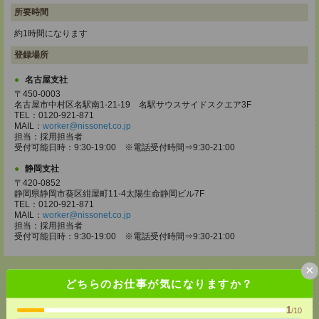
所要時間
約1時間になります
登録場所
名古屋支社
〒450-0003
名古屋市中村区名駅南1-21-19 名駅サウスサイドスクエア3F
TEL：0120-921-871
MAIL：
worker@nissonet.co.jp
担当：採用担当者
受付可能日時：9:30-19:00 ※電話受付時間⇒9:30-21:00
静岡支社
〒420-0852
静岡県静岡市葵区紺屋町11-4太陽生命静岡ビル7F
TEL：0120-921-871
MAIL：
worker@nissonet.co.jp
担当：採用担当者
受付可能日時：9:30-19:00 ※電話受付時間⇒9:30-21:00
×
どちらのお仕事が気になりますか？
1
/10
応募ページへ