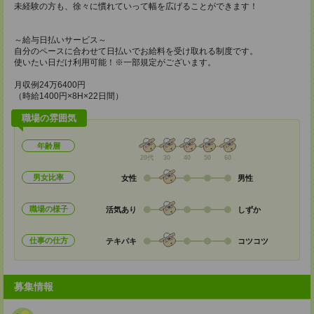
未経験の方も、徐々に慣れていって幅を広げることができます！
～給与日払いサービス～
自分のペースに合わせて日払いでお給料を受け取れる制度です。
使いたい日だけ利用可能！※一部規定がございます。
月収例24万6400円
（時給1400円×8H×22日間）
職場の雰囲気
年齢層
20代
30
40
50
60
男女比率
女性
男性
職場の様子
活気あり
しずか
仕事の仕方
テキパキ
コツコツ
募集情報