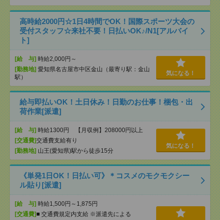
高時給2000円☆1日4時間でOK！国際スポーツ大会の
受付スタッフ☆来社不要！日払いOK♪/N1[アルバイ
ト]
[給 与]
時給2,000円～
[勤務地]
愛知県名古屋市中区金山（最寄り駅：金山
気になる！
駅）
給与即払いOK！土日休み！日勤のお仕事！梱包・出
荷作業[派遣]
[給 与]
時給1300円 【月収例】208000円以上
[交通費]
交通費支給有り
気になる！
[勤務地]
山王(愛知県)駅から徒歩15分
《単発1日OK！日払い可》＊コスメのモクモクシー
ル貼り[派遣]
[給 与]
時給1,500円～1,875円
[交通費]
■ 交通費規定内支給 ※派遣先による