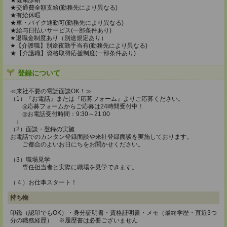
★健康診断
★交通費全額支給(勤務先により異なる)
★有給休暇
★車・バイク通勤可(勤務先により異なる)
★給与日払いサービス(一部条件あり)
★退職金制度あり（別途規定あり）
★【介護職】別途夜勤手当有(勤務先により異なる)
★【介護職】資格取得応援制度(一部条件あり)
登録について
≪来社不要の電話面談OK！≫
（1）『お電話』または『応募フォーム』よりご応募ください。
◎応募フォームからご応募は24時間受付中！
◎お電話受付時間：9:30～21:00
↓
（2）面談・登録の実施
お電話でのカンタン登録面談や来社登録面談を実施しております。
ご都合のよいお日にちをお聞かせください。
（3）職場見学
専任担当者と実際に職場を見学できます。
（４）お仕事スタート！
持ち物
印鑑（認印でもOK）・身分証明書・資格証明書・メモ（最終学歴・直近3つ
分の職務経歴） ※履歴書は必要ございません