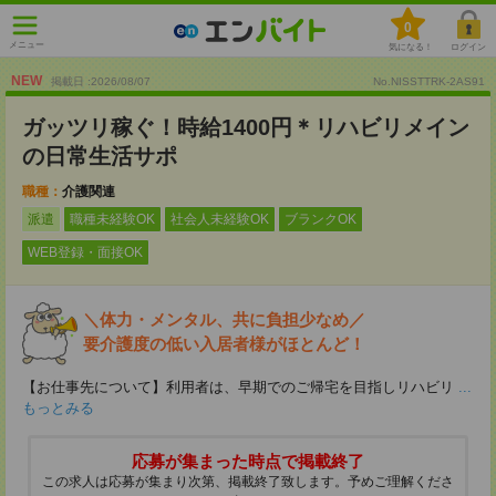
0
メニュー
気になる！
ログイン
NEW
掲載日 :2026
/
08
/
07
No.NISSTTRK-2AS91
ガッツリ稼ぐ！時給1400円＊リハビリメイン
の日常生活サポ
職種：
介護関連
派遣
職種未経験OK
社会人未経験OK
ブランクOK
WEB登録・面接OK
＼体力・メンタル、共に負担少なめ／
要介護度の低い入居者様がほとんど！
【お仕事先について】利用者は、早期でのご帰宅を目指しリハビリ
...
もっとみる
応募が集まった時点で掲載終了
この求人は応募が集まり次第、掲載終了致します。予めご理解くださ