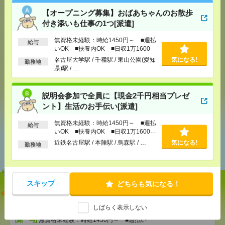
【オープニング募集】おばあちゃんのお散歩
付き添いも仕事の1つ[派遣]
気になる！
無資格未経験：時給1450円～ ■週払
給与
いOK ■扶養内OK ■日収1万1600円
以上
名古屋大学駅 / 千種駅 / 東山公園(愛知
気になる!
勤務地
メール
LINE
で送る
で送る
県)駅 / …
説明会参加で全員に【現金2千円相当プレゼ
シェア
ツイート
ブックマーク
ント】生活のお手伝い[派遣]
無資格未経験：時給1450円～ ■週払
給与
いOK ■扶養内OK ■日収1万1600円
あなたの閲覧履歴からの
以上
近鉄名古屋駅 / 本陣駅 / 烏森駅 / …
気になる!
勤務地
おすすめ
スキップ
どちらも気になる！
【オープニング募集】おばあちゃんのお散歩付き添
いも仕事の1つ[派遣]
しばらく表示しない
[給 与]
無資格未経験：時給1450円～ ■週払い