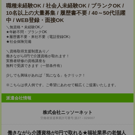
職種未経験OK / 社会人未経験OK / ブランクOK /
10名以上の大量募集 / 履歴書不要 / 40～50代活躍
中 / WEB登録・面接OK
＼無資格＊未経験OK／
★年齢不問・ブランクOK
★履歴書不要・来社不要（電話登録OK）
★社会保険完備
＼資格取得支援制度あり／
働きながら0円で介護資格が取れます！
実務者研修の資格講座を
無料で受講できます（一部条件有）
少しでも興味があれば「気になる」をクリック！
※こちらは求人例です。ご希望にあわせて幅広くご提案いたします。
派遣会社情報
株式会社ニッソーネット
労働者派遣事業許可番号:派27－029007
働きながら介護資格が0円で取れる★福祉業界の老舗人