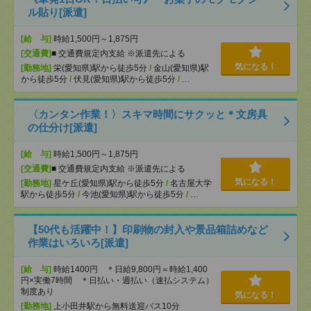
ル貼り[派遣]
[給 与]
時給1,500円～1,875円
[交通費]
■ 交通費規定内支給 ※派遣先による
気になる！
[勤務地]
栄(愛知県)駅から徒歩5分
/
金山(愛知県)駅
から徒歩5分
/
伏見(愛知県)駅から徒歩5分
/
…
〈カンタン作業！〉スキマ時間にサクッと＊文房具
の仕分け[派遣]
[給 与]
時給1,500円～1,875円
[交通費]
■ 交通費規定内支給 ※派遣先による
気になる！
[勤務地]
星ケ丘(愛知県)駅から徒歩5分
/
名古屋大学
駅から徒歩5分
/
今池(愛知県)駅から徒歩5分
/
…
【50代も活躍中！】印刷物の封入や景品箱詰めなど
作業はいろいろ[派遣]
[給 与]
時給1400円 ＊日給9,800円＝時給1,400
円×実働7時間 ＊日払い・週払い（速払システム）
制度あり
気になる！
[勤務地]
上小田井駅から無料送迎バス10分