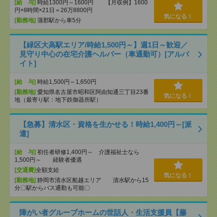
[給 与]
時給1300円～1600円 【月収例】1600
円×8時間×21日＝26万8800円
気になる！
[勤務地]
蒲郡駅から車5分
【緑区大高駅エリア/時給1,500円～】週1日～歓迎／
見守り中心の在宅介護ヘルパー（車通勤可）[アルバ
イト]
[給 与]
時給1,500円～1,650円
[勤務地]
愛知県名古屋市昭和区阿由知通三丁目23番
気になる！
地（最寄り駅：地下鉄御器所駅）
【急募】清水区・資格を生かせる！時給1,400円～[派
遣]
[給 与]
初任者研修1,400円～ 介護福祉士なら
1,500円～ 経験者優遇
[交通費]
全額支給
気になる！
[勤務地]
静岡市清水区船越エリア 清水駅から15
分〇駅からバス通勤も可能〇
障がい者グループホームの世話人・生活支援員【藤