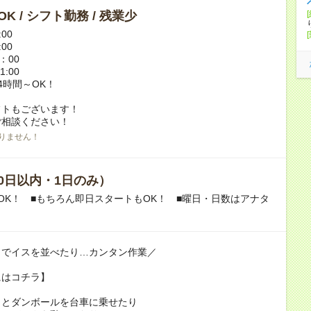
K / シフト勤務 / 残業少
:00
:00
4：00
1:00
4時間～OK！
フトもございます！
ご相談ください！
りません！
0日以内・1日のみ）
OK！ ■もちろん即日スタートもOK！ ■曜日・日数はアナタ
トでイスを並べたり…カンタン作業／
にはコチラ】
 っとダンボールを台車に乗せたり