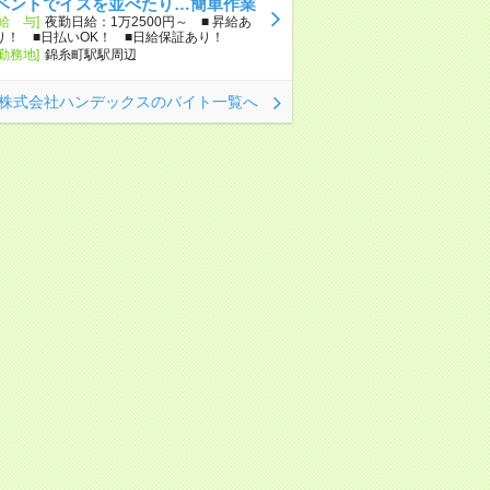
ベントでイスを並べたり…簡単作業
[給 与]
夜勤日給：1万2500円～ ■ 昇給あ
り！ ■日払いOK！ ■日給保証あり！
[勤務地]
錦糸町駅駅周辺
株式会社ハンデックスのバイト一覧へ