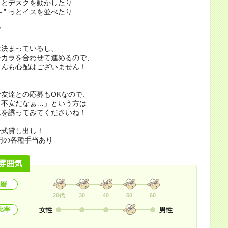
 っとデスクを動かしたり
～” っとイスを並べたり
ど
は決まっているし、
チカラを合わせて進めるので、
さんも心配はございません！
友達との応募もOKなので、
ト不安だなぁ…」という方は
んを誘ってみてくださいね！
一式貸し出し！
0円の各種手当あり
雰囲気
層
20代
30
40
50
60
比率
女性
男性