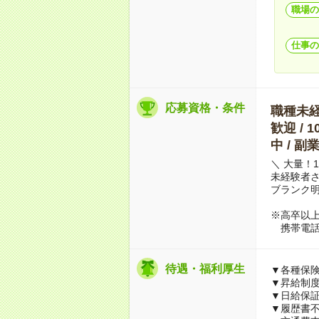
職場の
仕事の
応募資格・条件
職種未経験
歓迎 / 
中 / 
＼ 大量！
未経験者
ブランク明
※高卒以
携帯電話
待遇・福利厚生
▼各種保
▼昇給制
▼日給保
▼履歴書