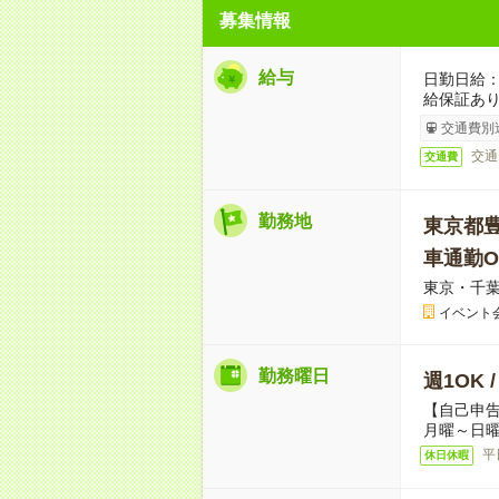
募集情報
給与
日勤日給：
給保証あ
交通費別
交通
交通費
勤務地
東京都
車通勤O
東京・千
イベント
勤務曜日
週1OK 
【自己申
月曜～日曜
平
休日休暇