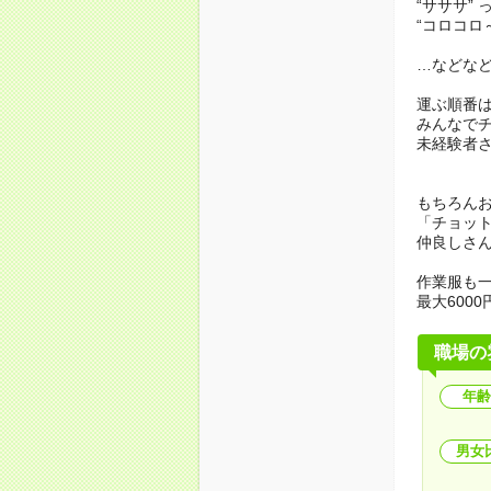
“サササ”
“コロコロ
…などな
運ぶ順番
みんなで
未経験者
もちろんお
「チョッ
仲良しさ
作業服も
最大600
職場の
年齢
男女