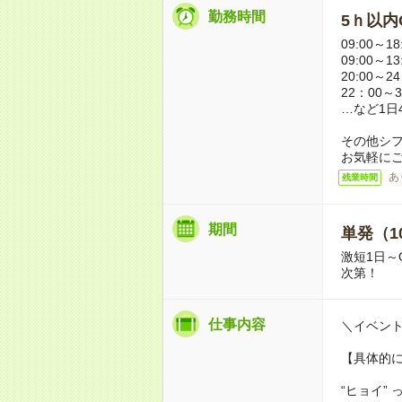
勤務時間
5ｈ以内O
09:00～18
09:00～13
20:00～2
22：00～3
…など1日
その他シ
お気軽に
あ
残業時間
期間
単発（1
激短1日～
次第！
仕事内容
＼イベン
【具体的
“ヒョイ”