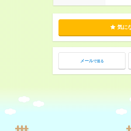
気に
メール
で送る