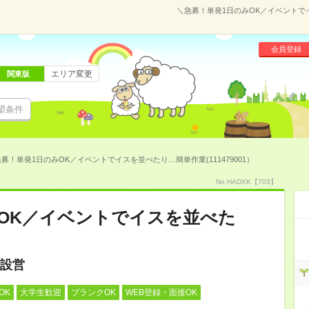
＼急募！単発1日のみOK／イベントでイ
会員登録
エリア変更
関東版
望条件
募！単発1日のみOK／イベントでイスを並べたり…簡単作業(111479001）
No.HADXK【703】
OK／イベントでイスを並べた
設営
OK
大学生歓迎
ブランクOK
WEB登録・面接OK