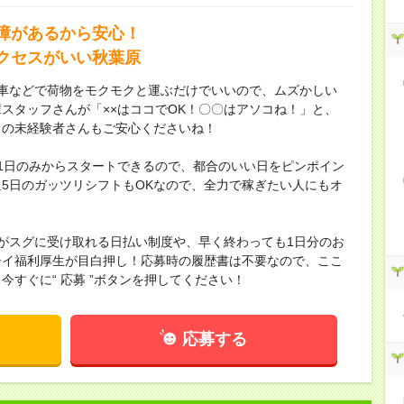
障があるから安心！
クセスがいい秋葉原
台車などで荷物をモクモクと運ぶだけでいいので、ムズかしい
スタッフさんが「××はココでOK！〇〇はアソコね！」と、
くの未経験者さんもご安心くださいね！
発1日のみからスタートできるので、都合のいい日をピンポイン
5日のガッツリシフトもOKなので、全力で稼ぎたい人にもオ
料がスグに受け取れる日払い制度や、早く終わっても1日分のお
シイ福利厚生が目白押し！応募時の履歴書は不要なので、ここ
すぐに“ 応募 ”ボタンを押してください！
応募する