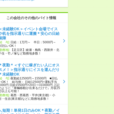
この会社のその他のバイト情報
＜未経験OK＞イベント会場でイス
や机を指示通りに運搬＊安心の日給
保障
[給 与]
日給：1万円～ 半日：5000円～
■日払いOK！
[勤務地]
【足立区】綾瀬・梅島・西新井・北
千住・竹ノ塚など勤務地多数！
＊夜勤＊＜すぐに稼ぎたい人にオス
スメ！＞指示通りにイスを運んだり
＊未経験OK
[給 与]
夜勤給12500円～15500円 ■日払
いOK！ 給与例： 日給12500円+運転手当
3000円 日給15500円×20日⇒310000円 上記
のように『車輛移動が出来るだけで』月収25
万以上も可能！
[勤務地]
葛西・西葛西・平井(東京都)・小
岩・住吉(東京都)などに勤務地多数！
＼短期！単発1日のみOK＊夜勤／イ