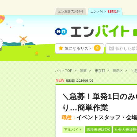
エン派遣
71454
件
エン バイト
82531
件
0
気になるリスト
保存した希
バイトTOP
関東
東京都
豊島区
＼急
NEW
掲載日 :
2026
/
08
/
06
＼急募！単発1日のみ
り…簡単作業
イベントスタッフ・会場
職種：
アルバイト
職種未経験OK
社会人未経験