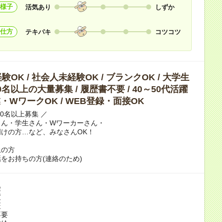
様子
活気あり
しずか
仕方
テキパキ
コツコツ
OK / 社会人未経験OK / ブランクOK / 大学生
10名以上の大量募集 / 履歴書不要 / 40～50代活躍
副業・WワークOK / WEB登録・面接OK
10名以上募集 ／
さん・学生さん・Wワーカーさん・
けの方…など、みなさんOK！
上の方
をお持ちの方(連絡のため)
険
度
証
不要