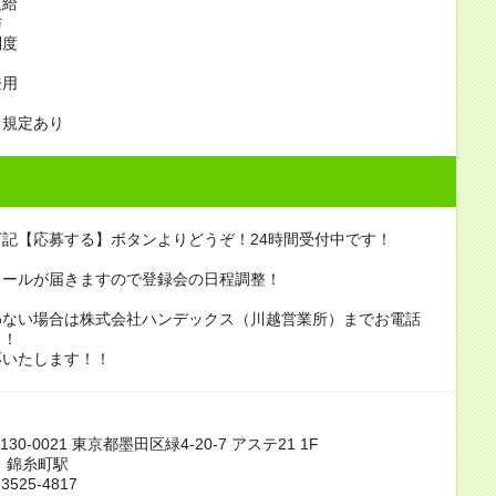
支給
与
制度
当
登用
も規定あり
記【応募する】ボタンよりどうぞ！24時間受付中です！
メールが届きますので登録会の日程調整！
わない場合は株式会社ハンデックス（川越営業所）までお電話
！！
応いたします！！
30-0021 東京都墨田区緑4-20-7 アステ21 1F
 錦糸町駅
3525-4817