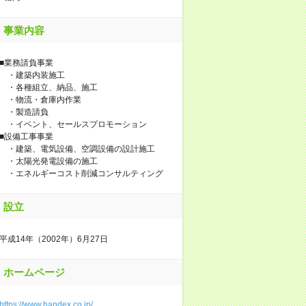
事業内容
■業務請負事業
・建築内装施工
・各種組立、納品、施工
・物流・倉庫内作業
・製造請負
・イベント、セールスプロモーション
■設備工事事業
・建築、電気設備、空調設備の設計施工
・太陽光発電設備の施工
・エネルギーコスト削減コンサルティング
設立
平成14年（2002年）6月27日
ホームページ
https://www.handex.co.jp/