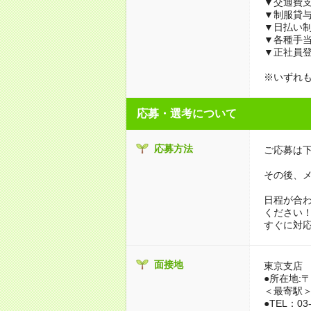
▼交通費
▼制服貸
▼日払い
▼各種手
▼正社員
※いずれ
応募・選考について
応募方法
ご応募は下
その後、
日程が合
ください
すぐに対
面接地
東京支店
●所在地:〒1
＜最寄駅＞
●TEL：03-