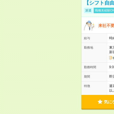
【シフト自由
派遣
職種未経験O
来社不要
時
給与
東
勤務地
新
9:
勤務時間
即
期間
週
特徴
以
気に