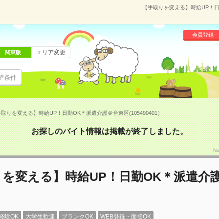
【手取りを変える】時給UP！日勤
会員登録
エリア変更
関東版
望条件
取りを変える】時給UP！日勤OK＊派遣介護＠台東区(105490401）
お探しのバイト情報は掲載が終了しました。
N
りを変える】時給UP！日勤OK＊派遣介
経験OK
大学生歓迎
ブランクOK
WEB登録・面接OK