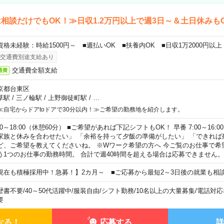
相談だけでもOK！≫日収1.2万円以上で週3日～＆土日休みも
資格未経験：時給1500円～ ■週払いOK ■扶養内OK ■日収1万2000円以上
交通費別途支給あり
交通費全額支給
通費
京都台東区
草駅
/
三ノ輪駅
/
上野御徒町駅
/
…
≪自宅からドアtoドアで30分以内！≫ご希望の勤務地を紹介します。
00～18:00（休憩60分） ■ご希望があれば下記シフトもOK！ 早番 7:00～16:00 遅
家族と休みを合わせたい」 「余裕を持って夕飯の準備がしたい」 「できれば
ど、ご希望を教えてくださいね。 ※Wワーク希望の方へ 今ご覧のお仕事で希
う1つのお仕事の勤務時間。 合計で週40時間を超える場合は応募できません。
現在も積極採用中！急募！】2カ月～ ■ご応募から最短2～3日後の就業も相
歴書不要
/
40～50代活躍中
/
服装自由
/
シフト勤務
/
10名以上の大量募集
/
電話対応
要
なる！
応募する
詳