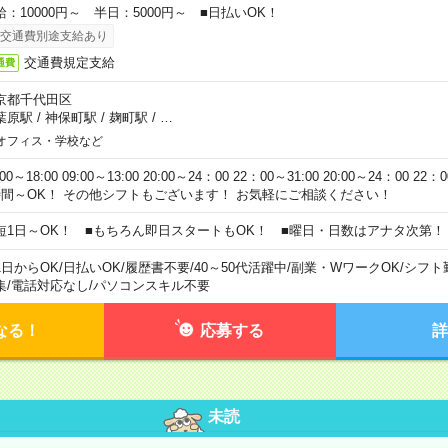
給：10000円～ 半日：5000円～ ■日払いOK！
交通費別途支給あり
交通費規定支給
通費
京都千代田区
葉原駅
/
神保町駅
/
麹町駅
/
…
オフィス・学校など
:00～18:00 09:00～13:00 20:00～24：00 22：00～31:00 20:00～24：00 2
時間～OK！ その他シフトもございます！ お気軽にご相談ください！
短1日～OK！ ■もちろん即日スタートもOK！ ■曜日・日数はアナタ次第！
1日からOK
/
日払いOK
/
履歴書不要
/
40～50代活躍中
/
副業・WワークOK
/
シフト
集
/
電話対応なし
/
パソコンスキル不要
なる！
応募する
詳
未読