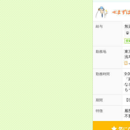
≪まずは
無
給与
交
東
勤務地
浅
9:
勤務時間
「
な
も
【
期間
履
特徴
不
気に