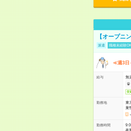
【オープニン
派遣
職種未経験O
≪週3日
無
給与
交
東
勤務地
巣
9:
勤務時間
夜