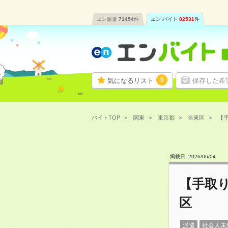
エン派遣
71454
件
エン バイト
82531
件
0
気になるリスト
保存した希
バイトTOP
関東
東京都
台東区
【手
掲載日 :
2026
/
06
/
04
【手取
区
派遣
社会人未