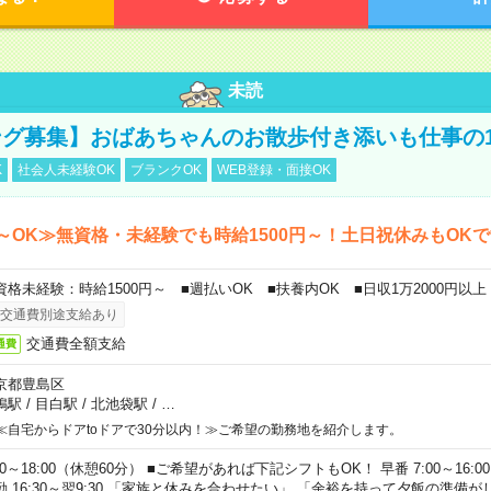
未読
グ募集】おばあちゃんのお散歩付き添いも仕事の
K
社会人未経験OK
ブランクOK
WEB登録・面接OK
～OK≫無資格・未経験でも時給1500円～！土日祝休みもOK
資格未経験：時給1500円～ ■週払いOK ■扶養内OK ■日収1万2000円以上
交通費別途支給あり
交通費全額支給
通費
京都豊島区
鴨駅
/
目白駅
/
北池袋駅
/
…
≪自宅からドアtoドアで30分以内！≫ご希望の勤務地を紹介します。
00～18:00（休憩60分） ■ご希望があれば下記シフトもOK！ 早番 7:00～16:00 遅
勤 16:30～翌9:30 「家族と休みを合わせたい」 「余裕を持って夕飯の準備