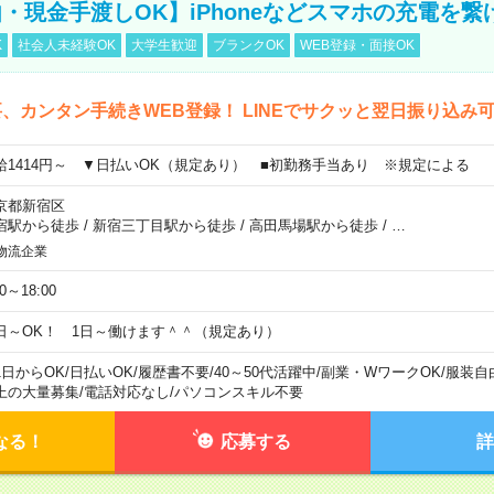
・現金手渡しOK】iPhoneなどスマホの充電を繋
K
社会人未経験OK
大学生歓迎
ブランクOK
WEB登録・面接OK
、カンタン手続きWEB登録！ LINEでサクッと翌日振り込み
給1414円～ ▼日払いOK（規定あり） ■初勤務手当あり ※規定による
京都新宿区
宿駅から徒歩
/
新宿三丁目駅から徒歩
/
高田馬場駅から徒歩
/
…
物流企業
00～18:00
日～OK！ 1日～働けます＾＾（規定あり）
1日からOK
/
日払いOK
/
履歴書不要
/
40～50代活躍中
/
副業・WワークOK
/
服装自
上の大量募集
/
電話対応なし
/
パソコンスキル不要
なる！
応募する
詳