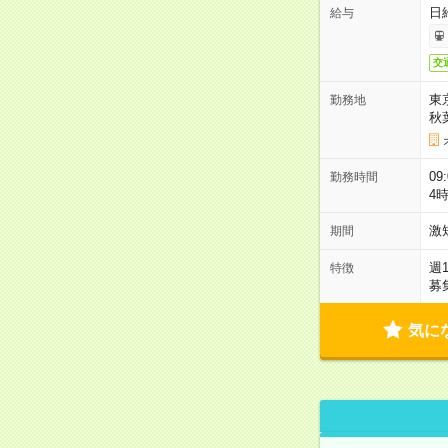
日
給与
交
東
勤務地
秋
09
勤務時間
4
激
期間
週
特徴
募
気に