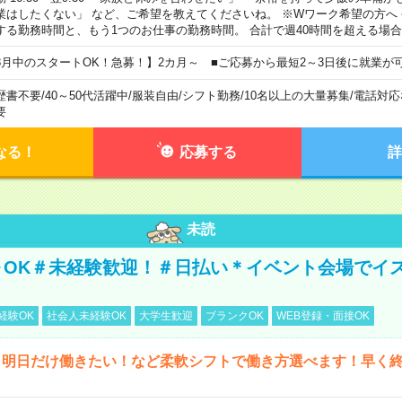
業はしたくない」 など、ご希望を教えてくださいね。 ※Wワーク希望の方へ
する勤務時間と、もう1つのお仕事の勤務時間。 合計で週40時間を超える場
8月中のスタートOK！急募！】2カ月～ ■ご応募から最短2～3日後に就業が
歴書不要
/
40～50代活躍中
/
服装自由
/
シフト勤務
/
10名以上の大量募集
/
電話対応
要
なる！
応募する
詳
未読
～OK＃未経験歓迎！＃日払い＊イベント会場でイ
経験OK
社会人未経験OK
大学生歓迎
ブランクOK
WEB登録・面接OK
ら明日だけ働きたい！など柔軟シフトで働き方選べます！早く