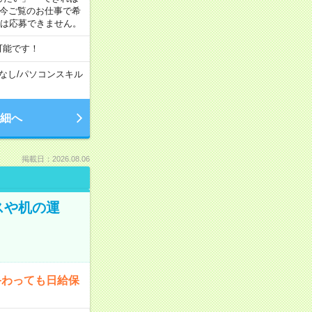
 今ご覧のお仕事で希
合は応募できません。
可能です！
なし
/
パソコンスキル
細へ
掲載日：2026.08.06
スや机の運
終わっても日給保