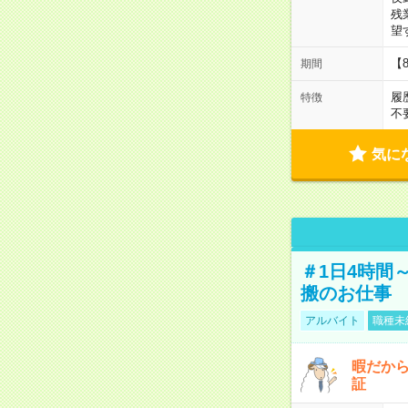
残
望
【
期間
履
特徴
不
気に
＃1日4時間
搬のお仕事
アルバイト
職種未
暇だか
証