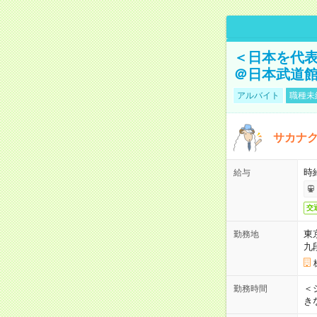
＜日本を代
＠日本武道
アルバイト
職種未
サカナク
時
給与
交
東
勤務地
九
＜シ
勤務時間
き