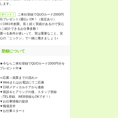
します。
ご来社登録でQUOカード2000円
ポイント！
分プレゼント♪週払いOK！（規定あり）
☆1981年創業。長く続く実績があるので安心
♪ご紹介できるお仕事多数！
選べる条件が多いって、実は重要なこと。安
心の「ニッケン」で一緒に働きましょう♪
登録について
★今ならご来社登録でQUOカード2000円分を
プレゼント中★
≪応募～就業までの流れ≫
▼Webまたはお電話にてご応募
▼日研メディカルケアから連絡
▼面談＆ヒアリングの後、スタッフ登録
（TEL登録、WEB登録もOKです！）
▼お仕事情報の提供
▼職場見学
▼お仕事スタート