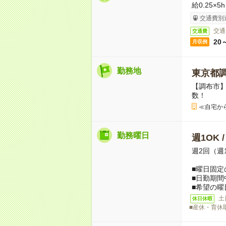
給0.25×5
交通費別
交通
交通費
20
月収例
勤務地
東京都
【調布市
数！
≪自宅か
勤務曜日
週1OK 
週2回（週
■曜日固定
■日勤期間
■希望の曜
土
休日休暇
■産休・育休