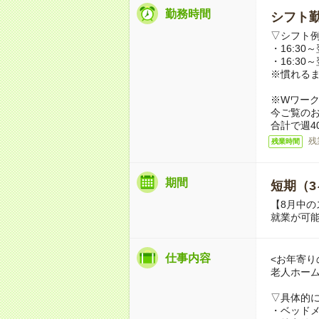
勤務時間
シフト勤
▽シフト
・16:30～
・16:30～
※慣れる
※Wワー
今ご覧の
合計で週4
残
残業時間
期間
短期（3
【8月中の
就業が可
仕事内容
<お年寄り
老人ホー
▽具体的
・ベッド