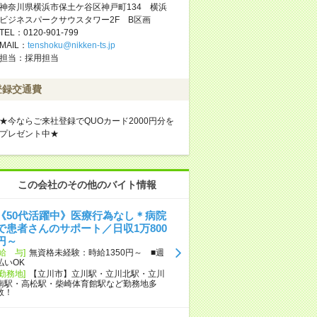
神奈川県横浜市保土ケ谷区神戸町134 横浜
ビジネスパークサウスタワー2F B区画
TEL：0120-901-799
MAIL：
tenshoku@nikken-ts.jp
担当：採用担当
登録交通費
★今ならご来社登録でQUOカード2000円分を
プレゼント中★
この会社のその他のバイト情報
《50代活躍中》医療行為なし＊病院
で患者さんのサポート／日収1万800
円～
[給 与]
無資格未経験：時給1350円～ ■週
払いOK
[勤務地]
【立川市】立川駅・立川北駅・立川
南駅・高松駅・柴崎体育館駅など勤務地多
数！