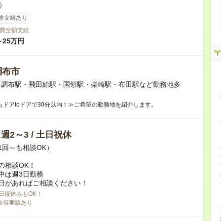
h）
途支給あり
費全額支給
～25万円
調布市
】調布駅・飛田給駅・国領駅・柴崎駅・布田駅など勤務地多
らドアtoドアで30分以内！≫ご希望の勤務地を紹介します。
/ 週2～3 / 土日祝休
1回～も相談OK）
の相談OK！
中は週3日勤務
日があればご相談ください！
日祝休みもOK！
取得実績あり