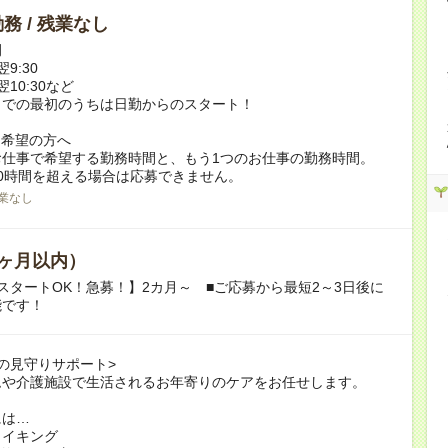
務 / 残業なし
例
翌9:30
翌10:30など
までの最初のうちは日勤からのスタート！
ク希望の方へ
お仕事で希望する勤務時間と、もう1つのお仕事の勤務時間。
0時間を超える場合は応募できません。
業なし
ヶ月以内）
スタートOK！急募！】2カ月～ ■ご応募から最短2～3日後に
能です！
の見守りサポート>
ムや介護施設で生活されるお年寄りのケアをお任せします。
には…
メイキング