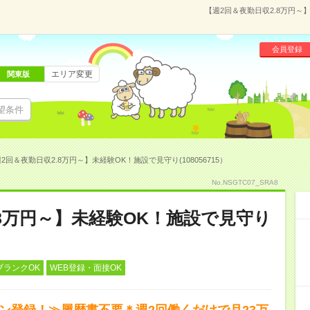
【週2回＆夜勤日収2.8万円～】
会員登録
エリア変更
関東版
望条件
2回＆夜勤日収2.8万円～】未経験OK！施設で見守り(108056715）
No.NSGTC07_SRA8
.8万円～】未経験OK！施設で見守り
ブランクOK
WEB登録・面接OK
タン登録！≫履歴書不要＊週2回働くだけで月23万