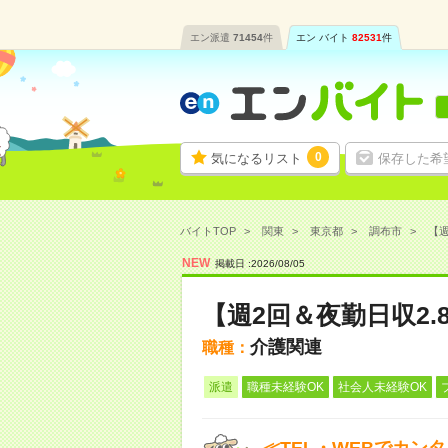
エン派遣
71454
件
エン バイト
82531
件
0
気になるリスト
保存した希
バイトTOP
関東
東京都
調布市
【週
NEW
掲載日 :
2026
/
08
/
05
【週2回＆夜勤日収2
介護関連
職種：
派遣
職種未経験OK
社会人未経験OK
≪TEL・WEBでカン