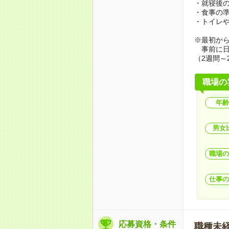
・就寝後
・食事の
・トイレ
※最初か
事前に日
（2週間～
職場の
年齢
男女
職場の
仕事の
応募資格・条件
職種未経験