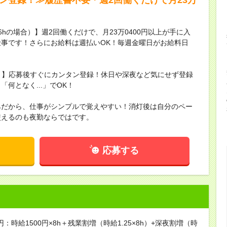
16hの場合）】週2回働くだけで、月23万0400円以上が手に入
事です！さらにお給料は週払いOK！毎週金曜日がお給料日
録！】応募後すぐにカンタン登録！休日や深夜など気にせず登録
何となく...」でOK！
みだから、仕事がシンプルで覚えやすい！消灯後は自分のペー
使えるのも夜勤ならではです。
応募する
円：時給1500円×8h＋残業割増（時給1.25×8h）+深夜割増（時