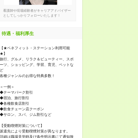
看護師や現場経験者がキャリアアドバイザー
としてしっかりフォローいたします！
待遇・福利厚生
【★ベネフィット・ステーション利用可能
★】
旅行、グルメ、リラク＆ビューティー、スポ
ーツ、ショッピング、学習、育児、ペットな
ど
各種ジャンルのお得な特典多数！
＜一例＞
◆テーマパーク割引
◆宿泊、旅行割引
◆各種飲食店割引
◆飲食チェーン店クーポン
◆サロン、スパ、ジム割引など
【受動喫煙対策について】
派遣先により受動喫煙対策が異なります。
詳細は職場見学時及び条件明示書にて通知致