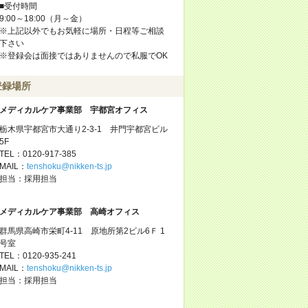
■受付時間
9:00～18:00（月～金）
※上記以外でもお気軽に場所・日程等ご相談
下さい
※登録会は面接ではありませんので私服でOK
登録場所
メディカルケア事業部 宇都宮オフィス
栃木県宇都宮市大通り2-3-1 井門宇都宮ビル
5F
TEL：0120-917-385
MAIL：
tenshoku@nikken-ts.jp
担当：採用担当
メディカルケア事業部 高崎オフィス
群馬県高崎市栄町4-11 原地所第2ビル6Ｆ 1
号室
TEL：0120-935-241
MAIL：
tenshoku@nikken-ts.jp
担当：採用担当