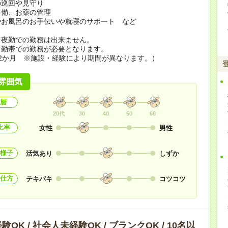
の巡回や見守り
準備、お薬の管理
やお風呂のお手伝いや就寝のサポート など
ら夜勤での勤務は出来ません。
勤帯での勤務が必要となります。
2か月 ※施設・経験により期間が異なります。）
雰囲気
層
20代
30
40
50
60
比率
女性
男性
様子
活気あり
しずか
仕方
テキパキ
コツコツ
OK / 社会人未経験OK / ブランクOK / 10名以