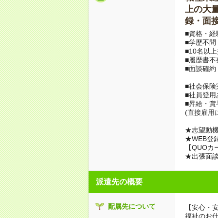
上の大量募
録・面接
■資格・経
■学歴不問
■10名以
■履歴書不
■面談確約
■社会保険
■社員登用
■昇給・
(直接雇用
★志望動機
★WEB登
【QUOカ
★出張面
派遣先の概要
配属先について
【安心・
福祉のお