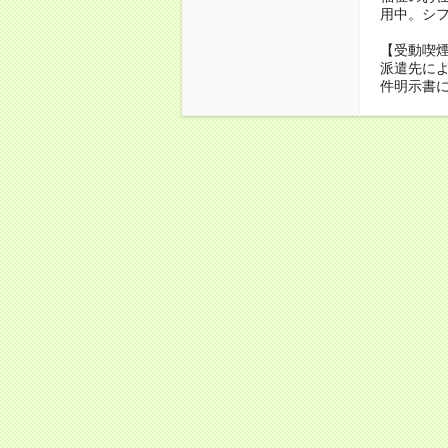
用中。シ
【受動喫
派遣先に
件明示書