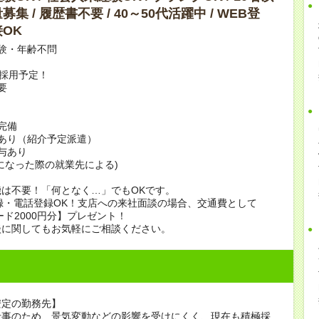
集 / 履歴書不要 / 40～50代活躍中 / WEB登
OK
験・年齢不問
上採用予定！
要
完備
あり（紹介予定派遣）
賞与あり
になった際の就業先による)
は不要！「何となく…」でもOKです。
録・電話登録OK！支店への来社面談の場合、交通費として
ード2000円分】プレゼント！
談に関してもお気軽にご相談ください。
安定の勤務先】
仕事のため、景気変動などの影響を受けにくく、現在も積極採