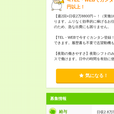
円以上！
【週2回×日収2万8800円～！（実働
ります。ムリなく効率的に稼げるお仕
のため、急な出費にも困りません。
【TEL・WEBで今すぐカンタン登
できます。履歴書も不要で志望動機も「
【夜勤の働きやすさ】夜勤シフトの
スで働けます。日中の時間を有効に
気になる！
募集情報
給与
日収2.8万