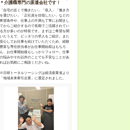
＊介護職専門の派遣会社です！
「自宅の近くで働きたい」「収入」「働き方
を選びたい」「正社員を目指したい」などの
希望条件や、仕事上の不満も丁寧にお聞きし
てからご紹介するので長期でご活躍されてい
る方が多いのが特長です。まずはご希望を聞
いたうえで、ピッタリの求人をご紹介。また
安心してお仕事を続けていただくため、経験
豊富な専任担当者がお仕事開始前はもちろ
ん、お仕事開始後もしっかりフォロー。仕事
の悩みやそれ以外のことでも不安なことがあ
ればお気軽にご相談くださいね。
※日研トータルソーシングは経済産業省より
「地域未来牽引企業」に選定されました。