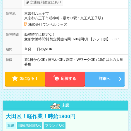
いOK！（規定あり） ┗働いたその日に現金GET♪ お仕事後はコ
交通費別途支給あり
ンビニATMから 日払い分を引き落とせます！ 【試用期間】試
用期間なし
東京都八王子市
勤務地
東京都八王子市明神町（最寄り駅：京王八王子駅）
株式会社ワンベルウッズ
勤務時間は指定なし
勤務時間
変形労働時間制 想定労働時間160時間/月 【シフト例】 ・8：00
～21：00
単発・1日のみOK
期間
週1日からOK / 日払いOK / 副業・WワークOK / 10名以上の大量
特徴
募集
気になる！
応募する
詳細へ
未読
大田区！軽作業！時給1800円
派遣
職種未経験OK
ブランクOK