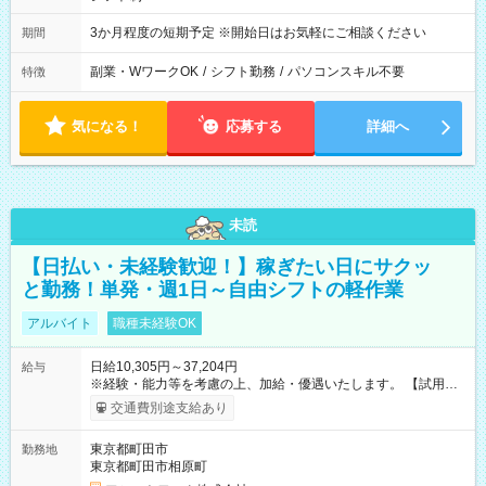
3か月程度の短期予定 ※開始日はお気軽にご相談ください
期間
副業・WワークOK
/
シフト勤務
/
パソコンスキル不要
特徴
気になる！
応募する
詳細へ
未読
【日払い・未経験歓迎！】稼ぎたい日にサクッ
と勤務！単発・週1日～自由シフトの軽作業
アルバイト
職種未経験OK
日給10,305円～37,204円
給与
※経験・能力等を考慮の上、加給・優遇いたします。 【試用期
間】試用期間なし
交通費別途支給あり
東京都町田市
勤務地
東京都町田市相原町