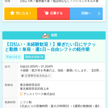
日払いOK
/
履歴書不要
/
電話対応なし
/
パソコンスキル不要
特徴
気になる！
応募する
詳細へ
未読
【日払い・未経験歓迎！】稼ぎたい日にサクッ
と勤務！単発・週1日～自由シフトの軽作業
アルバイト
職種未経験OK
日給10,305円～37,204円
給与
※経験・能力等を考慮の上、加給・優遇いたします。 【試用期
間】試用期間なし
交通費別途支給あり
東京都世田谷区
勤務地
東京都世田谷区桜上水
アシストワーク株式会社
シフト制
勤務時間
1日あたりの実働時間：最大15時間/日 ＜1週間の勤務例＞週3回