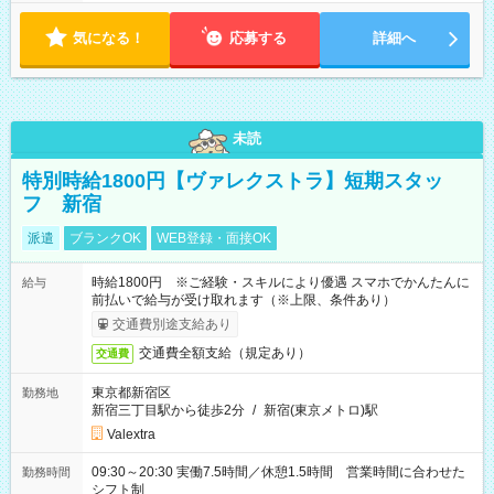
気になる！
応募する
詳細へ
未読
特別時給1800円【ヴァレクストラ】短期スタッ
フ 新宿
派遣
ブランクOK
WEB登録・面接OK
時給1800円 ※ご経験・スキルにより優遇 スマホでかんたんに
給与
前払いで給与が受け取れます（※上限、条件あり）
交通費別途支給あり
交通費全額支給（規定あり）
交通費
東京都新宿区
勤務地
新宿三丁目駅から徒歩2分
/
新宿(東京メトロ)駅
Valextra
09:30～20:30 実働7.5時間／休憩1.5時間 営業時間に合わせた
勤務時間
シフト制