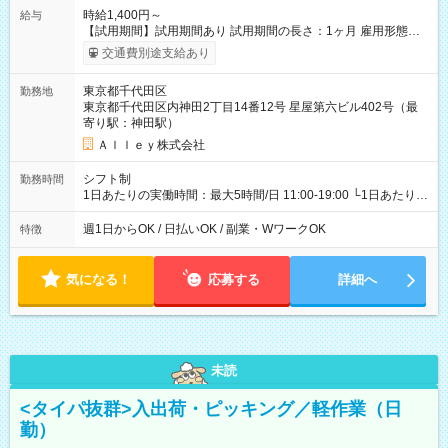
時給1,400円～
給与
【試用期間】試用期間あり 試用期間の長さ：1ヶ月 雇用形態、
給与は本採用時と同じです。
交通費別途支給あり
東京都千代田区
勤務地
東京都千代田区内神田2丁目14番12号 星屋第六ビル402号（最
寄り駅：神田駅）
Ａｌｌｅｙ株式会社
シフト制
勤務時間
1日あたりの実働時間：最大5時間/日 11:00-19:00 └1日あたりの
実働時間：1-5時間 └上記の時間帯内であれば、いつでも勤務可
能！ └平日・土曜日の中で、お好きな曜日でご勤務いただけま
週1日からOK / 日払いOK / 副業・WワークOK
特徴
す！ 【シフト例】 ・11:00～14:00 ・16:30～19:00 ・13:00～
18:00 などのように、自由な働き方が可能なお仕事です！
気になる！
応募する
詳細へ
未読
<タイパ抜群>入出荷・ピッキング／軽作業（日
勤）