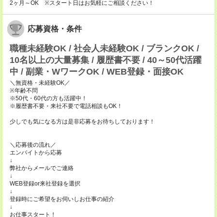
2ヶ月～OK ※スタート日はお気軽にご相談ください！
応募資格・条件
職種未経験OK / 社会人未経験OK / ブランクOK /
10名以上の大量募集 / 履歴書不要 / 40～50代活躍
中 / 副業・WワークOK / WEB登録・面接OK
＼無資格・未経験OK／
※年齢不問
※50代・60代の方も活躍中！
※履歴書不要・来社不要で電話相談もOK！
少しでも気になる方は是非応募をお待ちしております！
＼応募後の流れ／
エンバイトから応募
↓
弊社からメールでご連絡
↓
WEB登録or来社登録を選択
↓
登録時にご希望をお伺いしお仕事の紹介
↓
お仕事スタート！