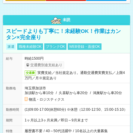
未読
スピードよりも丁寧に！未経験OK！作業はカン
タン×完全座り
派遣
職種未経験OK
ブランクOK
WEB登録・面接OK
時給1500円
給与
交通費別途支給あり
実費支給／当社規定あり。通勤交通費実費支払／上限4
交通費
万円／月※規定あり
埼玉県加須市
勤務地
加須駅から車10分
/
久喜駅から車20分
/
鴻巣駅から車20分
物流・ロジスティクス
(1)09:00-17:00(休憩60分) ※休憩（12:00-12:50、15:00-15:10）
勤務時間
1ヶ月以上3ヶ月未満／即日～9月末まで
期間
履歴書不要
/
40～50代活躍中
/
10名以上の大量募集
特徴