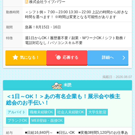
株式会社ライブパワー
＜シフト例＞ 7:00～23:00 13:30～22:00 上記の時間から好きな
勤務時間
時間を選べます！ ※時間は変更となる可能性があります
急募！8月15日・16日
期間
週1日からOK
/
履歴書不要
/
副業・WワークOK
/
シフト勤務
/
特徴
電話対応なし
/
パソコンスキル不要
気になる！
応募する
詳細へ
掲載日：2026.08.07
未読
＜1日～OK！＞あの有名企業も！展示会や株主
総会のお手伝い！
アルバイト
職種未経験OK
社会人未経験OK
大学生歓迎
ブランクOK
WEB登録・面接OK
■日給16,840円～ ■日払いOK ■実働3時間5,120円のお仕事あ
給与