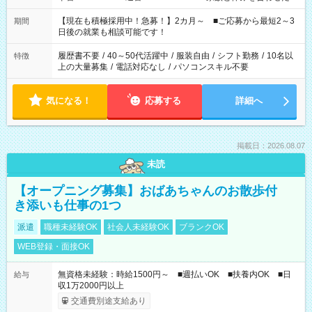
い」 「余裕を持って夕飯の準備がしたい」 「できれば残業はし
たくない」 など、ご希望を教えてくださいね。 ※Wワーク希望
【現在も積極採用中！急募！】2カ月～ ■ご応募から最短2～3
期間
の方へ 今ご覧のお仕事で希望する勤務時間と、もう1つのお仕事
日後の就業も相談可能です！
の勤務時間。 合計で週40時間を超える場合は応募できません。
履歴書不要
/
40～50代活躍中
/
服装自由
/
シフト勤務
/
10名以
特徴
上の大量募集
/
電話対応なし
/
パソコンスキル不要
気になる！
応募する
詳細へ
掲載日：2026.08.07
未読
【オープニング募集】おばあちゃんのお散歩付
き添いも仕事の1つ
派遣
職種未経験OK
社会人未経験OK
ブランクOK
WEB登録・面接OK
無資格未経験：時給1500円～ ■週払いOK ■扶養内OK ■日
給与
収1万2000円以上
交通費別途支給あり