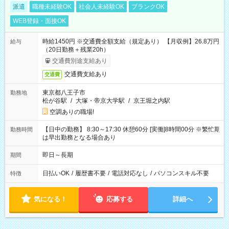
派遣
職種未経験OK
社会人未経験OK
ブランクOK
WEB登録・面接OK
時給1450円 ※交通費全額支給（規定あり） 【月収例】26.8万円
給与
（20日勤務＋残業20h）
交通費別途支給あり
交通費支給あり
交通費
東京都八王子市
勤務地
松が谷駅
/
大塚・帝京大学駅
/
京王堀之内駅
空調ありの職場!
【日中の勤務】 8:30～17:30 休憩60分 [実働]8時間00分 ※繁忙期
勤務時間
は早出勤務となる場合あり
即日～長期
期間
日払いOK
/
履歴書不要
/
電話対応なし
/
パソコンスキル不要
特徴
気になる！
応募する
詳細へ