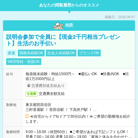
あなたの閲覧履歴からのオススメ
掲載日：2026.08.07
未読
説明会参加で全員に【現金2千円相当プレゼン
ト】生活のお手伝い
派遣
職種未経験OK
社会人未経験OK
ブランクOK
WEB登録・面接OK
無資格未経験：時給1500円～ ■週払いOK ■扶養内OK ■日
給与
収1万2000円以上
交通費別途支給あり
交通費全額支給
交通費
東京都世田谷区
勤務地
三軒茶屋駅
/
世田谷駅
/
下高井戸駅
/
…
≪自宅からドアtoドアで30分以内！≫ご希望の勤務地を紹介
します。
9:00～18:00（休憩60分） ■ご希望があれば下記シフトもOK！
勤務時間
早番 7:00～16:00 遅番 10:00～19:00 「家族と休みを合わせた