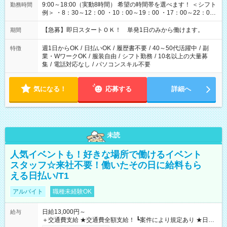
9:00～18:00（実動8時間） 希望の時間帯を選べます！ ＜シフト
勤務時間
例＞ ・8：30～12：00 ・10：00～19：00 ・17：00～22：00
・13：00～22：00 ・22：00～翌6：00 など
【急募】即日スタートＯＫ！ 単発1日のみから働けます。
期間
週1日からOK
/
日払いOK
/
履歴書不要
/
40～50代活躍中
/
副
特徴
業・WワークOK
/
服装自由
/
シフト勤務
/
10名以上の大量募
集
/
電話対応なし
/
パソコンスキル不要
気になる！
応募する
詳細へ
未読
人気イベントも！好きな場所で働けるイベント
スタッフ☆来社不要！働いたその日に給料もら
える日払い/T1
アルバイト
職種未経験OK
日給13,000円～
給与
＋交通費支給 ★交通費全額支給！ ┗案件により規定あり ★日払