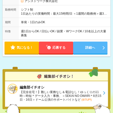
アシストワーク株式会社
シフト制
勤務時間
1日あたりの実働時間：最大15時間/日 ＜1週間の勤務例＞週3回
勤務 勤務：月・水・金 休み：火・木・土・日 好きな時にお仕事
可能です！ ※1日あたりの最大実働時間は日勤、夜勤共に勤務し
単発・1日のみOK
期間
た時間になります。
週1日からOK / 日払いOK / 副業・WワークOK / 10名以上の大量
特徴
募集
気になる！
応募する
詳細へ
編集部イチオシ
【完全在宅！】難しい業務なし＆電話なし！ゆっくりの11
時～時短＊データ入力・事務、＜SEKAI NO OWARI＊8月15
日・16日＞ドーム公演のサポートバイトなど
(8/7UP!)