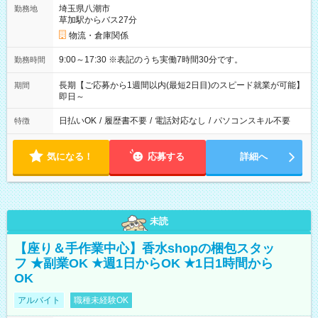
埼玉県八潮市
勤務地
草加駅からバス27分
物流・倉庫関係
9:00～17:30 ※表記のうち実働7時間30分です。
勤務時間
長期【ご応募から1週間以内(最短2日目)のスピード就業が可能】
期間
即日～
日払いOK
/
履歴書不要
/
電話対応なし
/
パソコンスキル不要
特徴
気になる！
応募する
詳細へ
未読
【座り＆手作業中心】香水shopの梱包スタッ
フ ★副業OK ★週1日からOK ★1日1時間から
OK
アルバイト
職種未経験OK