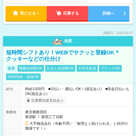
気になる！
応募する
詳細へ
掲載日：2026.08.07
未読
短時間シフトあり！WEBでサクッと登録OK＊
クッキーなどの仕分け
派遣
職種未経験OK
社会人未経験OK
大学生歓迎
ブランクOK
WEB登録・面接OK
時給1500円 ■日払い・週払いOK！(規定あり) ■現金日払いも
給与
OK(規定あり)
交通費別途支給あり
東京都新宿区
勤務地
新宿駅
/
新宿三丁目駅
大手物流会社（年齢不問／「無理なく続けられる」と好評の
職場です！）