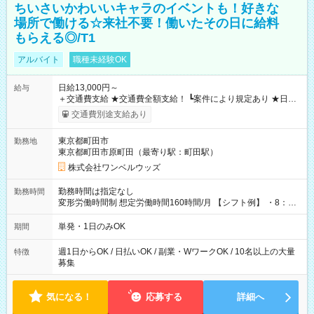
ちいさいかわいいキャラのイベントも！好きな
場所で働ける☆来社不要！働いたその日に給料
もらえる◎/T1
アルバイト
職種未経験OK
日給13,000円～
給与
＋交通費支給 ★交通費全額支給！ ┗案件により規定あり ★日払
いOK！（規定あり） ┗働いたその日に現金GET♪ お仕事後はコ
交通費別途支給あり
ンビニATMから 日払い分を引き落とせます！ 【試用期間】試
用期間なし
東京都町田市
勤務地
東京都町田市原町田（最寄り駅：町田駅）
株式会社ワンベルウッズ
勤務時間は指定なし
勤務時間
変形労働時間制 想定労働時間160時間/月 【シフト例】 ・8：00
～21：00
単発・1日のみOK
期間
週1日からOK / 日払いOK / 副業・WワークOK / 10名以上の大量
特徴
募集
気になる！
応募する
詳細へ