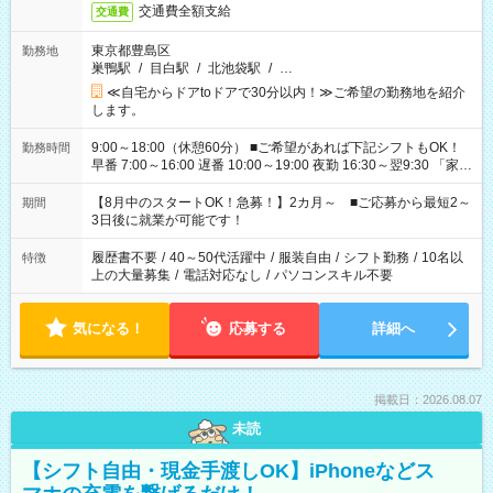
交通費全額支給
交通費
東京都豊島区
勤務地
巣鴨駅
/
目白駅
/
北池袋駅
/
…
≪自宅からドアtoドアで30分以内！≫ご希望の勤務地を紹介
します。
9:00～18:00（休憩60分） ■ご希望があれば下記シフトもOK！
勤務時間
早番 7:00～16:00 遅番 10:00～19:00 夜勤 16:30～翌9:30 「家族
と休みを合わせたい」 「余裕を持って夕飯の準備がしたい」
「できれば残業はしたくない」 など、ご希望を教えてください
【8月中のスタートOK！急募！】2カ月～ ■ご応募から最短2～
期間
ね。 ※Wワーク希望の方へ 今ご覧のお仕事で希望する勤務時間
3日後に就業が可能です！
と、もう1つのお仕事の勤務時間。 合計で週40時間を超える場
合は応募できません。
履歴書不要
/
40～50代活躍中
/
服装自由
/
シフト勤務
/
10名以
特徴
上の大量募集
/
電話対応なし
/
パソコンスキル不要
気になる！
応募する
詳細へ
掲載日：2026.08.07
未読
【シフト自由・現金手渡しOK】iPhoneなどス