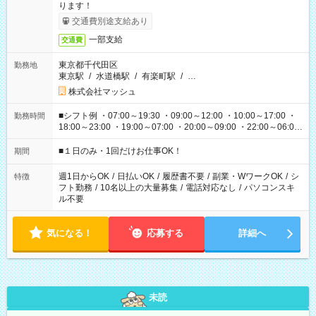
ります！
交通費別途支給あり
一部支給
交通費
東京都千代田区
勤務地
東京駅
/
水道橋駅
/
有楽町駅
/
…
株式会社マッシュ
■シフト例 ・07:00～19:30 ・09:00～12:00 ・10:00～17:00 ・
勤務時間
18:00～23:00 ・19:00～07:00 ・20:00～09:00 ・22:00～06:00
etc ★最短で3時間で5,120円のお仕事から 15時間で2万円近く稼
げるお仕事も！ ご希望のお時間に合わせてご紹介！ ※シフトは
■１日のみ・1回だけお仕事OK！
期間
現場によって異なります。 ※勿論、休憩時間はあるのでご安心
ください！
週1日からOK
/
日払いOK
/
履歴書不要
/
副業・WワークOK
/
シ
特徴
フト勤務
/
10名以上の大量募集
/
電話対応なし
/
パソコンスキ
ル不要
気になる！
応募する
詳細へ
未読