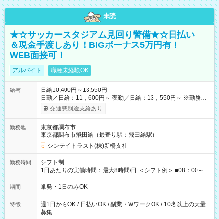
未読
★☆サッカースタジアム見回り警備★☆日払い
＆現金手渡しあり！BIGボーナス5万円有！
WEB面接可！
アルバイト
職種未経験OK
日給10,400円～13,550円
給与
日勤／日給：11，600円～ 夜勤／日給：13，550円～ ※勤務数
が週2日以下の場合 日勤／日給：10，400円 夜勤／日給：12，
交通費別途支給あり
350円 ・－・－・ ◆交通費別途全額支給 ※規定あり ◆支払方
法：日払い └日給のうち7，000円を現金先払い ※稼働分 ※週払
東京都調布市
勤務地
い・月払いOK ⇒ご希望をお聞かせください♪ ◆各種資格手当あ
東京都調布市飛田給（最寄り駅：飛田給駅）
り ◆残業手当あり ◆日給保障あり └早く終わっても”全額”支給！
◆扶養内勤務OK ・－・－・ ≪ 法定研修 ≫ 研修時の給与：
シンテイトラスト(株)新橋支社
日給10，000円×3日間（24時間） ＝研修費として合計30，000
円支給 ＋交通費全額支給 ※規定あり 【試用期間】試用期間なし
シフト制
勤務時間
1日あたりの実働時間：最大8時間/日 ＜シフト例＞ ■08：00～
17：00 ■09：00～18：00 ■13：00～22：00 ■15：30～22：00
■20：00～翌05：00 など！ 上記時間内で、 実働8時間・休憩1
単発・1日のみOK
期間
時間／日
週1日からOK / 日払いOK / 副業・WワークOK / 10名以上の大量
特徴
募集