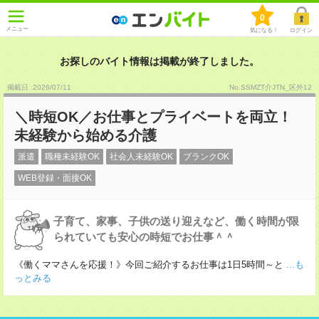
0
メニュー
気になる！
ログイン
お探しのバイト情報は掲載が終了しました。
掲載日 :2026
/
07
/
11
No.SSMZT介JTN_区外12
＼時短OK／お仕事とプライベートを両立！
未経験から始める介護
派遣
職種未経験OK
社会人未経験OK
ブランクOK
WEB登録・面接OK
子育て、家事、子供の送り迎えなど、働く時間が限
られていても安心の時短でお仕事＾＾
《働くママさんを応援！》今回ご紹介するお仕事は1日5時間～と
...も
っとみる