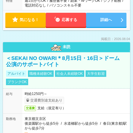
週1日からOK
/
履歴書不要
/
副業・WワークOK
/
シフト勤務
/
特徴
電話対応なし
/
パソコンスキル不要
気になる！
応募する
詳細へ
掲載日：2026.08.04
未読
＜SEKAI NO OWARI＊8月15日・16日＞ドーム
公演のサポートバイト
アルバイト
職種未経験OK
社会人未経験OK
大学生歓迎
ブランクOK
時給1250円～
給与
交通費別途支給あり
支給（規定有り）
交通費
東京都文京区
勤務地
後楽園駅から徒歩5分
/
水道橋駅から徒歩5分
/
春日(東京都)駅
から徒歩7分