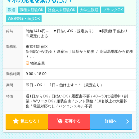
マホの充電を繋げるだけ！
派遣
職種未経験OK
社会人未経験OK
大学生歓迎
ブランクOK
WEB登録・面接OK
時給1414円～ ▼日払いOK（規定あり） ■初勤務手当あり
給与
※規定による
東京都新宿区
勤務地
新宿駅から徒歩
/
新宿三丁目駅から徒歩
/
高田馬場駅から徒歩
/
…
物流企業
9:00～18:00
勤務時間
即日～OK！ 1日～働けます＾＾（規定あり）
期間
週1日からOK
/
日払いOK
/
履歴書不要
/
40～50代活躍中
/
副
特徴
業・WワークOK
/
服装自由
/
シフト勤務
/
10名以上の大量募
集
/
電話対応なし
/
パソコンスキル不要
気になる！
応募する
詳細へ