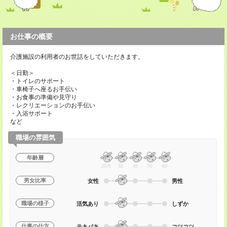
お仕事の概要
介護施設の利用者のお世話をしていただきます。
＜日勤＞
・トイレのサポート
・車椅子へ座るお手伝い
・お食事の準備や見守り
・レクリエーションのお手伝い
・入浴サポート
など
職場の雰囲気
年齢層
20代
30
40
50
60
男女比率
女性
男性
職場の様子
活気あり
しずか
仕事の仕方
テキパキ
コツコツ