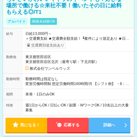
場所で働ける☆来社不要！働いたその日に給料
もらえる◎/T1
アルバイト
職種未経験OK
日給13,000円～
給与
＋交通費支給 ★交通費全額支給！ ┗案件により規定あり ★日払
いOK！（規定あり） ┗働いたその日に現金GET♪ お仕事後はコ
交通費別途支給あり
ンビニATMから 日払い分を引き落とせます！ 【試用期間】試
用期間なし
東京都世田谷区
勤務地
東京都世田谷区北沢（最寄り駅：下北沢駅）
株式会社ワンベルウッズ
勤務時間は指定なし
勤務時間
変形労働時間制 想定労働時間160時間/月 【シフト例】 ・8：00
～21：00
単発・1日のみOK
期間
週1日からOK / 日払いOK / 副業・WワークOK / 10名以上の大量
特徴
募集
気になる！
応募する
詳細へ