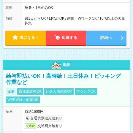
勤務 勤務：月・水・金 休み：火・木・土・日 好きな時にお仕事
可能です！ ※1日あたりの最大実働時間は日勤、夜勤共に勤務し
単発・1日のみOK
期間
た時間になります。
週1日からOK / 日払いOK / 副業・WワークOK / 10名以上の大量
特徴
募集
気になる！
応募する
詳細へ
未読
給与即払いOK！高時給！土日休み！ピッキング
作業など
派遣
職種未経験OK
社会人未経験OK
ブランクOK
WEB登録・面接OK
時給1600円
給与
交通費別途支給あり
交通費支給有り
交通費