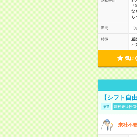
9:
勤務時間
「
な
も
【
期間
履
特徴
不
気に
【シフト自由
派遣
職種未経験O
来社不要