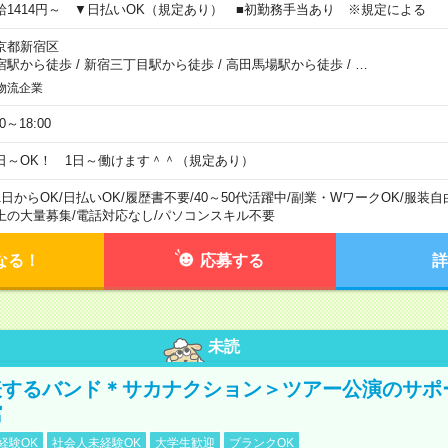
給1414円～ ▼日払いOK（規定あり） ■初勤務手当あり ※規定による
京都新宿区
宿駅から徒歩
/
新宿三丁目駅から徒歩
/
高田馬場駅から徒歩
/
…
物流企業
00～18:00
日～OK！ 1日～働けます＾＾（規定あり）
1日からOK
/
日払いOK
/
履歴書不要
/
40～50代活躍中
/
副業・WワークOK
/
服装自
上の大量募集
/
電話対応なし
/
パソコンスキル不要
なる！
応募する
詳
未読
表するバンド＊サカナクション＞ツアー公演のサポ
館
経験OK
社会人未経験OK
大学生歓迎
ブランクOK