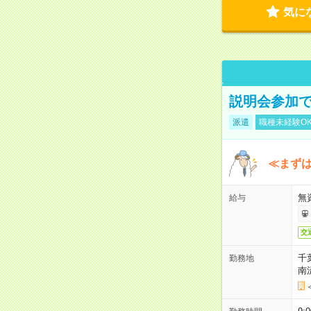
気に
説明会参加で
派遣
職種未経験O
≪まずは
無
給与
交
千
勤務地
南