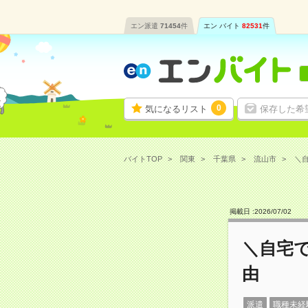
エン派遣
71454
件
エン バイト
82531
件
0
気になるリスト
保存した希
バイトTOP
関東
千葉県
流山市
＼自
掲載日 :
2026
/
07
/
02
＼自宅
由
派遣
職種未経