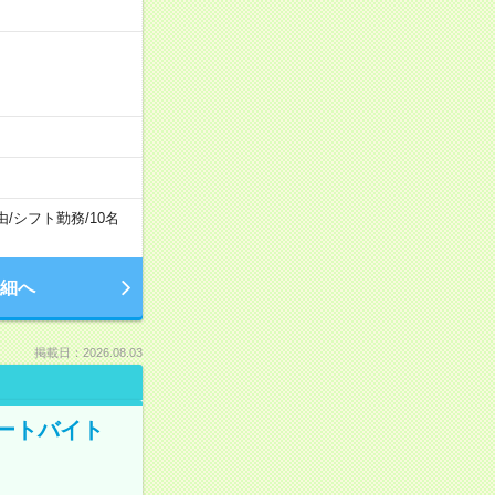
由
/
シフト勤務
/
10名
細へ
掲載日：2026.08.03
ートバイト