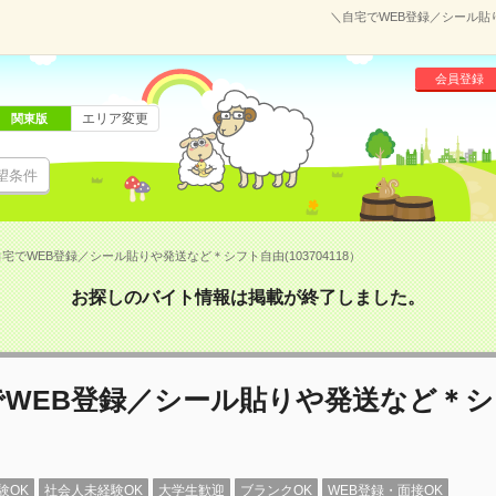
＼自宅でWEB登録／シール貼り
会員登録
エリア変更
関東版
望条件
宅でWEB登録／シール貼りや発送など＊シフト自由(103704118）
お探しのバイト情報は掲載が終了しました。
でWEB登録／シール貼りや発送など＊
験OK
社会人未経験OK
大学生歓迎
ブランクOK
WEB登録・面接OK