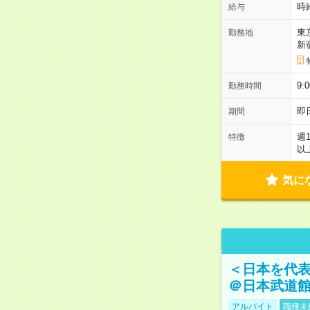
時
給与
東
勤務地
新
9:
勤務時間
即
期間
週
特徴
以
気に
＜日本を代
＠日本武道
アルバイト
職種未