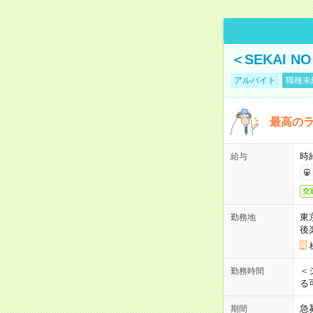
＜SEKAI 
アルバイト
職種未
最高のラ
時
給与
交
東
勤務地
後
＜
勤務時間
る
急
期間