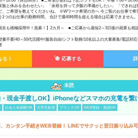
00～18:00（休憩60分） ■ご希望があれば下記シフトもOK！ 早番 7:00～16:00 遅
家族と休みを合わせたい」 「余裕を持って夕飯の準備がしたい」 「できれば
ど、ご希望を教えてくださいね。 ※Wワーク希望の方へ 今ご覧のお仕事で希
う1つのお仕事の勤務時間。 合計で週40時間を超える場合は応募できません。
現在も積極採用中！急募！】2カ月～ ■ご応募から最短2～3日後の就業も相
歴書不要
/
40～50代活躍中
/
服装自由
/
シフト勤務
/
10名以上の大量募集
/
電話対応
要
なる！
応募する
詳
未読
・現金手渡しOK】iPhoneなどスマホの充電を繋
K
社会人未経験OK
大学生歓迎
ブランクOK
WEB登録・面接OK
、カンタン手続きWEB登録！ LINEでサクッと翌日振り込み