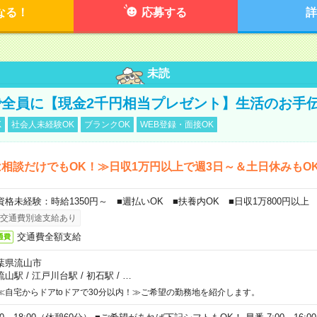
なる！
応募する
詳
未読
全員に【現金2千円相当プレゼント】生活のお手
K
社会人未経験OK
ブランクOK
WEB登録・面接OK
相談だけでもOK！≫日収1万円以上で週3日～＆土日休みもO
資格未経験：時給1350円～ ■週払いOK ■扶養内OK ■日収1万800円以上
交通費別途支給あり
交通費全額支給
通費
葉県流山市
流山駅
/
江戸川台駅
/
初石駅
/
…
≪自宅からドアtoドアで30分以内！≫ご希望の勤務地を紹介します。