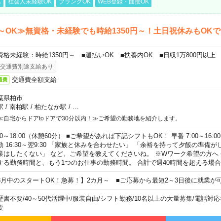
K
社会人未経験OK
ブランクOK
WEB登録・面接OK
～OK≫無資格・未経験でも時給1350円～！土日祝休みもOK
資格未経験：時給1350円～ ■週払いOK ■扶養内OK ■日収1万800円以上
交通費別途支給あり
交通費全額支給
通費
葉県柏市
駅
/
南柏駅
/
柏たなか駅
/
…
≪自宅からドアtoドアで30分以内！≫ご希望の勤務地を紹介します。
00～18:00（休憩60分） ■ご希望があれば下記シフトもOK！ 早番 7:00～16:00 遅
勤 16:30～翌9:30 「家族と休みを合わせたい」 「余裕を持って夕飯の準備
業はしたくない」 など、ご希望を教えてくださいね。 ※Wワーク希望の方へ
する勤務時間と、もう1つのお仕事の勤務時間。 合計で週40時間を超える場
8月中のスタートOK！急募！】2カ月～ ■ご応募から最短2～3日後に就業が
歴書不要
/
40～50代活躍中
/
服装自由
/
シフト勤務
/
10名以上の大量募集
/
電話対応
要