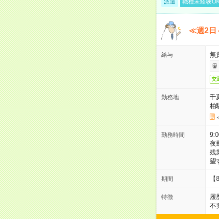
派遣
職種未経験O
≪週2日
無
給与
交
千
勤務地
柏
9:
勤務時間
夜
残
望
【
期間
履
特徴
不