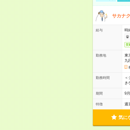
サカナク
時
給与
交
東
勤務地
九
＜シ
勤務時間
き
9
期間
週
特徴
気に