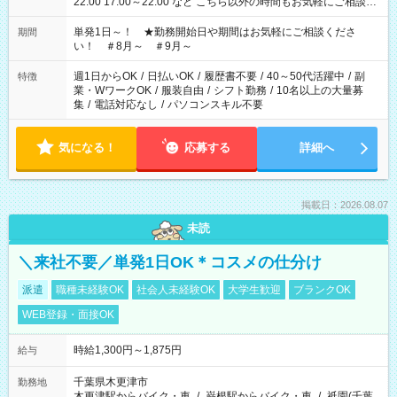
22:00 17:00～22:00 など こちら以外の時間もお気軽にご相談く
ださい！
単発1日～！ ★勤務開始日や期間はお気軽にご相談くださ
期間
い！ ＃8月～ ＃9月～
週1日からOK
/
日払いOK
/
履歴書不要
/
40～50代活躍中
/
副
特徴
業・WワークOK
/
服装自由
/
シフト勤務
/
10名以上の大量募
集
/
電話対応なし
/
パソコンスキル不要
気になる！
応募する
詳細へ
掲載日：2026.08.07
未読
＼来社不要／単発1日OK＊コスメの仕分け
派遣
職種未経験OK
社会人未経験OK
大学生歓迎
ブランクOK
WEB登録・面接OK
時給1,300円～1,875円
給与
千葉県木更津市
勤務地
木更津駅からバイク・車
/
巌根駅からバイク・車
/
祇園(千葉