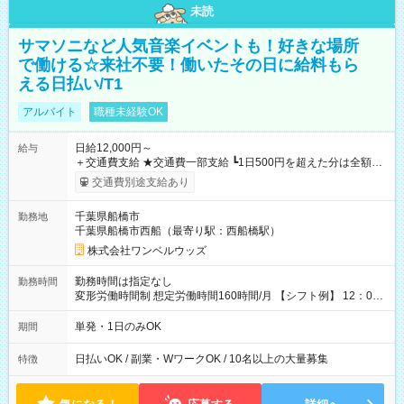
未読
サマソニなど人気音楽イベントも！好きな場所
で働ける☆来社不要！働いたその日に給料もら
える日払い/T1
アルバイト
職種未経験OK
日給12,000円～
給与
＋交通費支給 ★交通費一部支給 ┗1日500円を超えた分は全額支
給！ ※往復500円以内の方は自己負担となります ★日払いOK！
交通費別途支給あり
（規定あり） ┗働いたその日に現金GET♪ お仕事後はコンビニ
ATMから 日払い分を引き落とせます！ 【試用期間】試用期間
千葉県船橋市
勤務地
なし
千葉県船橋市西船（最寄り駅：西船橋駅）
株式会社ワンベルウッズ
勤務時間は指定なし
勤務時間
変形労働時間制 想定労働時間160時間/月 【シフト例】 12：00
～22：00
単発・1日のみOK
期間
日払いOK / 副業・WワークOK / 10名以上の大量募集
特徴