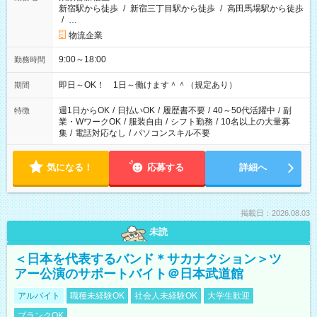
新宿駅から徒歩
/
新宿三丁目駅から徒歩
/
高田馬場駅から徒歩
/
…
物流企業
9:00～18:00
勤務時間
即日～OK！ 1日～働けます＾＾（規定あり）
期間
週1日からOK
/
日払いOK
/
履歴書不要
/
40～50代活躍中
/
副
特徴
業・WワークOK
/
服装自由
/
シフト勤務
/
10名以上の大量募
集
/
電話対応なし
/
パソコンスキル不要
気になる！
応募する
詳細へ
掲載日：2026.08.03
未読
＜日本を代表するバンド＊サカナクション＞ツ
アー公演のサポートバイト＠日本武道館
アルバイト
職種未経験OK
社会人未経験OK
大学生歓迎
ブランクOK