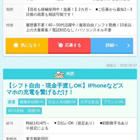
い」 「余裕を持って夕飯の準備がしたい」 「できれば残業はし
たくない」 など、ご希望を教えてくださいね。 ※Wワーク希望
【現在も積極採用中！急募！】2カ月～ ■ご応募から最短2～3
期間
の方へ 今ご覧のお仕事で希望する勤務時間と、もう1つのお仕事
日後の就業も相談可能です！
の勤務時間。 合計で週40時間を超える場合は応募できません。
履歴書不要
/
40～50代活躍中
/
服装自由
/
シフト勤務
/
10名以
特徴
上の大量募集
/
電話対応なし
/
パソコンスキル不要
気になる！
応募する
詳細へ
掲載日：2026.08.07
未読
【シフト自由・現金手渡しOK】iPhoneなどス
マホの充電を繋げるだけ！
派遣
職種未経験OK
社会人未経験OK
大学生歓迎
ブランクOK
WEB登録・面接OK
時給1414円～ ▼日払いOK（規定あり） ■初勤務手当あり
給与
※規定による
東京都新宿区
勤務地