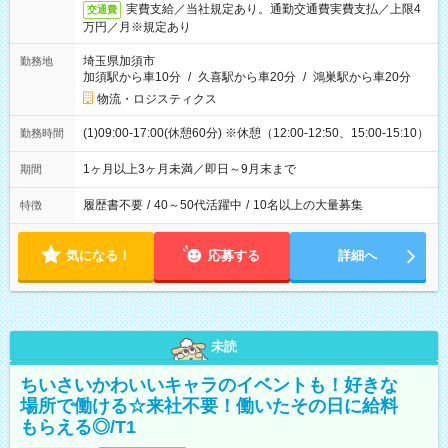
実費支給／当社規定あり。通勤交通費実費支払／上限4
交通費
万円／月※規定あり
埼玉県加須市
勤務地
加須駅から車10分
/
久喜駅から車20分
/
鴻巣駅から車20分
物流・ロジスティクス
(1)09:00-17:00(休憩60分) ※休憩（12:00-12:50、15:00-15:10）
勤務時間
1ヶ月以上3ヶ月未満／即日～9月末まで
期間
履歴書不要
/
40～50代活躍中
/
10名以上の大量募集
特徴
気になる！
応募する
詳細へ
未読
ちいさいかわいいキャラのイベントも！好きな
場所で働ける☆来社不要！働いたその日に給料
もらえる◎/T1