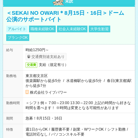
未読
＜SEKAI NO OWARI＊8月15日・16日＞ドーム
公演のサポートバイト
アルバイト
職種未経験OK
社会人未経験OK
大学生歓迎
ブランクOK
時給1250円～
給与
交通費別途支給あり
支給（規定有り）
交通費
東京都文京区
勤務地
後楽園駅から徒歩5分
/
水道橋駅から徒歩5分
/
春日(東京都)駅
から徒歩7分
株式会社ライブパワー
＜シフト例＞ 7:00～23:00 13:30～22:00 上記の時間から好きな
勤務時間
時間を選べます！ ※時間は変更となる可能性があります
急募！8月15日・16日
期間
週1日からOK
/
履歴書不要
/
副業・WワークOK
/
シフト勤務
/
特徴
電話対応なし
/
パソコンスキル不要