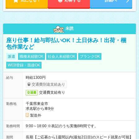
気になる！
応募する
詳細へ
未読
座り仕事！給与即払いOK！土日休み！出荷・梱
包作業など
派遣
職種未経験OK
社会人未経験OK
ブランクOK
WEB登録・面接OK
時給1300円
給与
交通費別途支給あり
交通費支給有り
交通費
千葉県東金市
勤務地
求名駅から車9分
製造外
9:00～18:00 ※表記のうち実働8時間です。
勤務時間
長期【ご応募から1週間以内(最短2日目)のスピード就業が可能】
期間