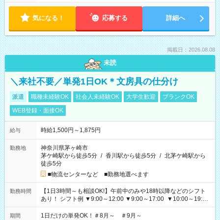
気になる！
応募する
詳細へ
掲載日：2026.08.08
未読
＼来社不要／単発1日OK＊文房具の仕分け
派遣
職種未経験OK
社会人未経験OK
大学生歓迎
ブランクOK
WEB登録・面接OK
時給1,500円～1,875円
給与
神奈川県茅ヶ崎市
勤務地
茅ケ崎駅から徒歩5分
/
香川駅から徒歩5分
/
北茅ケ崎駅から
徒歩5分
■物流センターなど ■勤務地選べます
【1日3時間～も相談OK!】午前中のみや18時以降などのシフト
勤務時間
あり！ シフト例 ▼9:00～12:00 ▼9:00～17:00 ▼10:00～19:00
▼18:00～21:00
1日だけの単発OK！＃8月～ ＃9月～
期間