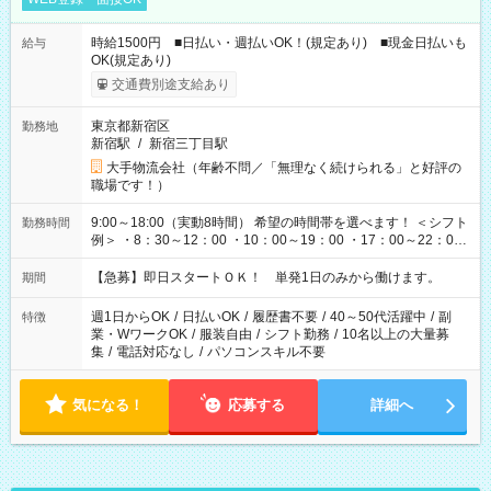
時給1500円 ■日払い・週払いOK！(規定あり) ■現金日払いも
給与
OK(規定あり)
交通費別途支給あり
東京都新宿区
勤務地
新宿駅
/
新宿三丁目駅
大手物流会社（年齢不問／「無理なく続けられる」と好評の
職場です！）
9:00～18:00（実動8時間） 希望の時間帯を選べます！ ＜シフト
勤務時間
例＞ ・8：30～12：00 ・10：00～19：00 ・17：00～22：00
・13：00～22：00 ・22：00～翌6：00 など
【急募】即日スタートＯＫ！ 単発1日のみから働けます。
期間
週1日からOK
/
日払いOK
/
履歴書不要
/
40～50代活躍中
/
副
特徴
業・WワークOK
/
服装自由
/
シフト勤務
/
10名以上の大量募
集
/
電話対応なし
/
パソコンスキル不要
気になる！
応募する
詳細へ