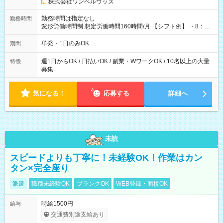
株式会社ワンベルウッズ
勤務時間は指定なし
勤務時間
変形労働時間制 想定労働時間160時間/月 【シフト例】 ・8：00
～21：00
単発・1日のみOK
期間
週1日からOK / 日払いOK / 副業・WワークOK / 10名以上の大量
特徴
募集
気になる！
応募する
詳細へ
未読
スピードよりも丁寧に！未経験OK！作業はカン
タン×完全座り
派遣
職種未経験OK
ブランクOK
WEB登録・面接OK
時給1500円
給与
交通費別途支給あり