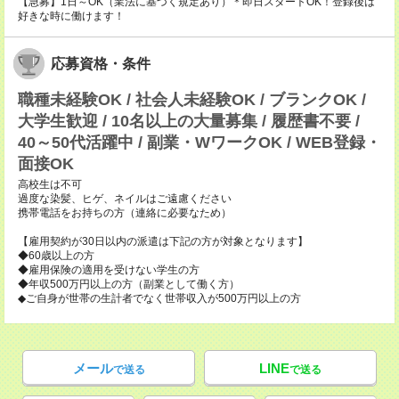
【急募】1日～OK（業法に基づく規定あり）＊即日スタートOK！登録後は
好きな時に働けます！
応募資格・条件
職種未経験OK / 社会人未経験OK / ブランクOK /
大学生歓迎 / 10名以上の大量募集 / 履歴書不要 /
40～50代活躍中 / 副業・WワークOK / WEB登録・
面接OK
高校生は不可
過度な染髪、ヒゲ、ネイルはご遠慮ください
携帯電話をお持ちの方（連絡に必要なため）
【雇用契約が30日以内の派遣は下記の方が対象となります】
◆60歳以上の方
◆雇用保険の適用を受けない学生の方
◆年収500万円以上の方（副業として働く方）
◆ご自身が世帯の生計者でなく世帯収入が500万円以上の方
メール
LINE
で送る
で送る