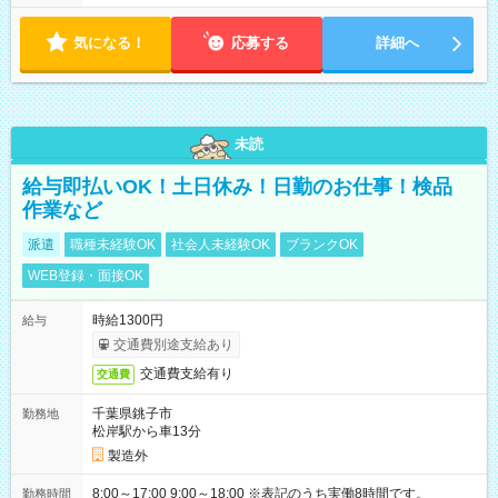
気になる！
応募する
詳細へ
未読
給与即払いOK！土日休み！日勤のお仕事！検品
作業など
派遣
職種未経験OK
社会人未経験OK
ブランクOK
WEB登録・面接OK
時給1300円
給与
交通費別途支給あり
交通費支給有り
交通費
千葉県銚子市
勤務地
松岸駅から車13分
製造外
8:00～17:00 9:00～18:00 ※表記のうち実働8時間です。
勤務時間