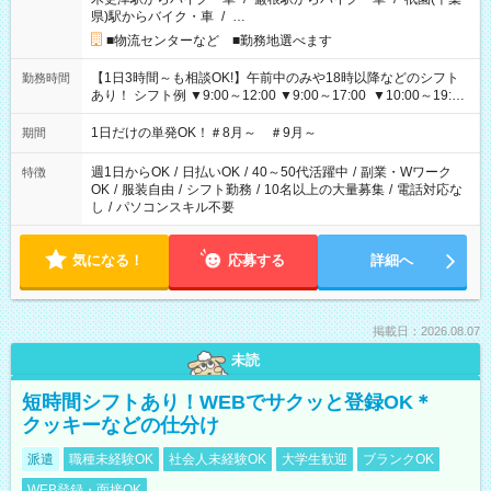
県)駅からバイク・車
/
…
■物流センターなど ■勤務地選べます
【1日3時間～も相談OK!】午前中のみや18時以降などのシフト
勤務時間
あり！ シフト例 ▼9:00～12:00 ▼9:00～17:00 ▼10:00～19:00
▼18:00～21:00
1日だけの単発OK！＃8月～ ＃9月～
期間
週1日からOK
/
日払いOK
/
40～50代活躍中
/
副業・Wワーク
特徴
OK
/
服装自由
/
シフト勤務
/
10名以上の大量募集
/
電話対応な
し
/
パソコンスキル不要
気になる！
応募する
詳細へ
掲載日：2026.08.07
未読
短時間シフトあり！WEBでサクッと登録OK＊
クッキーなどの仕分け
派遣
職種未経験OK
社会人未経験OK
大学生歓迎
ブランクOK
WEB登録・面接OK