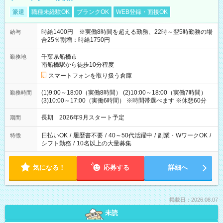
派遣
職種未経験OK
ブランクOK
WEB登録・面接OK
時給1400円 ※実働8時間を超える勤務、22時～翌5時勤務の場
給与
合25％割増：時給1750円
千葉県船橋市
勤務地
南船橋駅から徒歩10分程度
スマートフォンを取り扱う倉庫
(1)9:00～18:00（実働8時間） (2)10:00～18:00（実働7時間）
勤務時間
(3)10:00～17:00（実働6時間） ※時間帯選べます ※休憩60分
長期 2026年9月スタート予定
期間
日払いOK
/
履歴書不要
/
40～50代活躍中
/
副業・WワークOK
/
特徴
シフト勤務
/
10名以上の大量募集
気になる！
応募する
詳細へ
掲載日：2026.08.07
未読