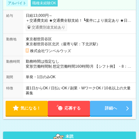
アルバイト
職種未経験OK
日給13,000円～
給与
＋交通費支給 ★交通費全額支給！ ┗案件により規定あり ★日払
いOK！（規定あり） ┗働いたその日に現金GET♪ お仕事後はコ
交通費別途支給あり
ンビニATMから 日払い分を引き落とせます！ 【試用期間】試
用期間なし
東京都世田谷区
勤務地
東京都世田谷区北沢（最寄り駅：下北沢駅）
株式会社ワンベルウッズ
勤務時間は指定なし
勤務時間
変形労働時間制 想定労働時間160時間/月 【シフト例】 ・8：00
～21：00
単発・1日のみOK
期間
週1日からOK / 日払いOK / 副業・WワークOK / 10名以上の大量
特徴
募集
気になる！
応募する
詳細へ
未読