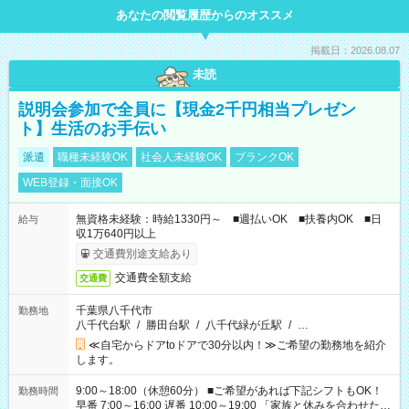
あなたの閲覧履歴からのオススメ
掲載日：2026.08.07
未読
説明会参加で全員に【現金2千円相当プレゼン
ト】生活のお手伝い
派遣
職種未経験OK
社会人未経験OK
ブランクOK
WEB登録・面接OK
無資格未経験：時給1330円～ ■週払いOK ■扶養内OK ■日
給与
収1万640円以上
交通費別途支給あり
交通費全額支給
交通費
千葉県八千代市
勤務地
八千代台駅
/
勝田台駅
/
八千代緑が丘駅
/
…
≪自宅からドアtoドアで30分以内！≫ご希望の勤務地を紹介
します。
9:00～18:00（休憩60分） ■ご希望があれば下記シフトもOK！
勤務時間
早番 7:00～16:00 遅番 10:00～19:00 「家族と休みを合わせた