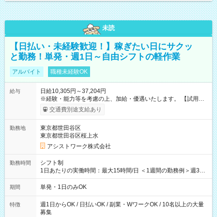
未読
【日払い・未経験歓迎！】稼ぎたい日にサクッ
と勤務！単発・週1日～自由シフトの軽作業
アルバイト
職種未経験OK
日給10,305円～37,204円
給与
※経験・能力等を考慮の上、加給・優遇いたします。 【試用期
間】試用期間なし
交通費別途支給あり
東京都世田谷区
勤務地
東京都世田谷区桜上水
アシストワーク株式会社
シフト制
勤務時間
1日あたりの実働時間：最大15時間/日 ＜1週間の勤務例＞週3回
勤務 勤務：月・水・金 休み：火・木・土・日 好きな時にお仕事
可能です！ ※1日あたりの最大実働時間は日勤、夜勤共に勤務し
単発・1日のみOK
期間
た時間になります。
週1日からOK / 日払いOK / 副業・WワークOK / 10名以上の大量
特徴
募集