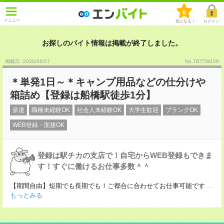
0
メニュー
気になる！
ログイン
お探しのバイト情報は掲載が終了しました。
掲載日 :2026
/
06
/
27
No.TBTTW159
＊単発1日～＊キャンプ用品などの仕分けや
箱詰め【登録は船橋駅徒歩1分】
派遣
職種未経験OK
社会人未経験OK
大学生歓迎
ブランクOK
WEB登録・面接OK
登録は駅チカの支店で！自宅からWEB登録もできま
す！すぐに働けるお仕事多数＾＾
【期間自由】短期でも長期でも！ご都合に合わせてお仕事可能です
...
もっとみる