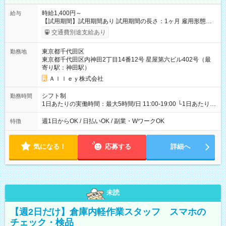
時給1,400円～
給与
【試用期間】試用期間あり 試用期間の長さ：1ヶ月 雇用形態、
給与は本採用時と同じです。
交通費別途支給あり
東京都千代田区
勤務地
東京都千代田区内神田2丁目14番12号 星屋第六ビル402号（最
寄り駅：神田駅）
Ａｌｌｅｙ株式会社
シフト制
勤務時間
1日あたりの実働時間：最大5時間/日 11:00-19:00 └1日あたりの
実働時間：1-5時間 └上記の時間帯内であれば、いつでも勤務可
能！ └平日・土曜日の中で、お好きな曜日でご勤務いただけま
週1日からOK / 日払いOK / 副業・WワークOK
特徴
す！ 【シフト例】 ・11:00～14:00 ・16:30～19:00 ・13:00～
18:00 などのように、自由な働き方が可能なお仕事です！
気になる！
応募する
詳細へ
未読
【週2日だけ】倉庫内軽作業スタッフ スマホの
チェック・検品