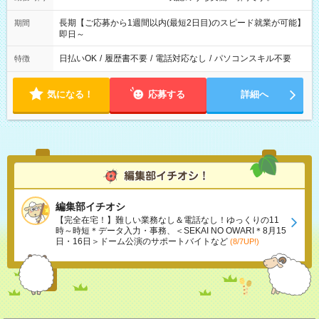
長期【ご応募から1週間以内(最短2日目)のスピード就業が可能】
期間
即日～
日払いOK
/
履歴書不要
/
電話対応なし
/
パソコンスキル不要
特徴
気になる！
応募する
詳細へ
編集部イチオシ
【完全在宅！】難しい業務なし＆電話なし！ゆっくりの11
時～時短＊データ入力・事務、＜SEKAI NO OWARI＊8月15
日・16日＞ドーム公演のサポートバイトなど
(8/7UP!)