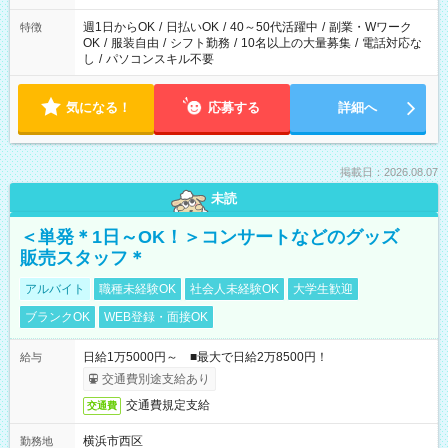
週1日からOK
/
日払いOK
/
40～50代活躍中
/
副業・Wワーク
特徴
OK
/
服装自由
/
シフト勤務
/
10名以上の大量募集
/
電話対応な
し
/
パソコンスキル不要
気になる！
応募する
詳細へ
掲載日：2026.08.07
未読
＜単発＊1日～OK！＞コンサートなどのグッズ
販売スタッフ＊
アルバイト
職種未経験OK
社会人未経験OK
大学生歓迎
ブランクOK
WEB登録・面接OK
日給1万5000円～ ■最大で日給2万8500円！
給与
交通費別途支給あり
交通費規定支給
交通費
横浜市西区
勤務地