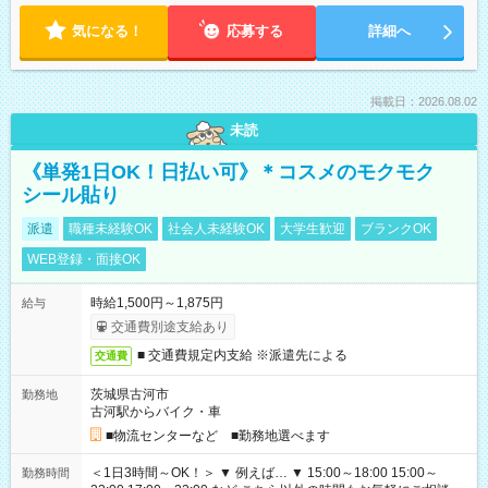
気になる！
応募する
詳細へ
掲載日：2026.08.02
未読
《単発1日OK！日払い可》＊コスメのモクモク
シール貼り
派遣
職種未経験OK
社会人未経験OK
大学生歓迎
ブランクOK
WEB登録・面接OK
時給1,500円～1,875円
給与
交通費別途支給あり
■ 交通費規定内支給 ※派遣先による
交通費
茨城県古河市
勤務地
古河駅からバイク・車
■物流センターなど ■勤務地選べます
＜1日3時間～OK！＞ ▼ 例えば… ▼ 15:00～18:00 15:00～
勤務時間