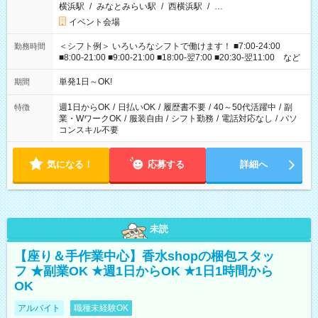
横浜駅
/
みなとみらい駅
/
西横浜駅
/
…
イベント会場
＜シフト例＞ いろいろなシフトで働けます！ ■7:00-24:00
勤務時間
■8:00-21:00 ■9:00-21:00 ■18:00-翌7:00 ■20:30-翌11:00 など
単発1日～OK!
期間
週1日からOK
/
日払いOK
/
履歴書不要
/
40～50代活躍中
/
副
特徴
業・WワークOK
/
服装自由
/
シフト勤務
/
電話対応なし
/
パソ
コンスキル不要
気になる！
応募する
詳細へ
未読
【座り＆手作業中心】香水shopの梱包スタッ
フ ★副業OK ★週1日からOK ★1日1時間から
OK
アルバイト
職種未経験OK