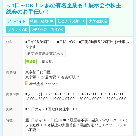
＜1日～OK！＞あの有名企業も！展示会や株主
総会のお手伝い！
アルバイト
職種未経験OK
社会人未経験OK
大学生歓迎
ブランクOK
WEB登録・面接OK
■日給16,840円～ ■日払いOK ■実働3時間5,120円のお仕事あ
給与
ります！
交通費別途支給あり
一部支給
交通費
東京都千代田区
勤務地
東京駅
/
水道橋駅
/
有楽町駅
/
…
株式会社マッシュ
■シフト例 ・07:00～19:30 ・09:00～12:00 ・10:00～17:00 ・
勤務時間
18:00～23:00 ・19:00～07:00 ・20:00～09:00 ・22:00～06:00
etc ★最短で3時間で5,120円のお仕事から 15時間で2万円近く稼
げるお仕事も！ ご希望のお時間に合わせてご紹介！ ※シフトは
■１日のみ・1回だけお仕事OK！
期間
現場によって異なります。 ※勿論、休憩時間はあるのでご安心
ください！
週1日からOK
/
日払いOK
/
履歴書不要
/
副業・WワークOK
/
シ
特徴
フト勤務
/
10名以上の大量募集
/
電話対応なし
/
パソコンスキ
ル不要