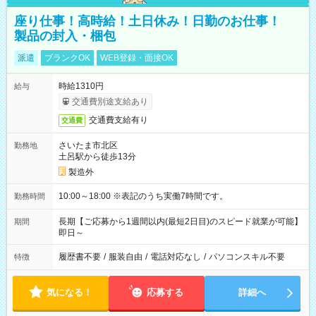
座り仕事！高時給！土日休み！日勤のお仕事！
製品の封入・梱包
派遣
ブランクOK
WEB登録・面接OK
時給1310円
給与
交通費別途支給あり
交通費支給有り
交通費
さいたま市北区
勤務地
土呂駅から徒歩13分
製造外
10:00～18:00 ※表記のうち実働7時間です。
勤務時間
長期【ご応募から1週間以内(最短2日目)のスピード就業が可能】
期間
即日～
履歴書不要
/
服装自由
/
電話対応なし
/
パソコンスキル不要
特徴
気になる！
応募する
詳細へ