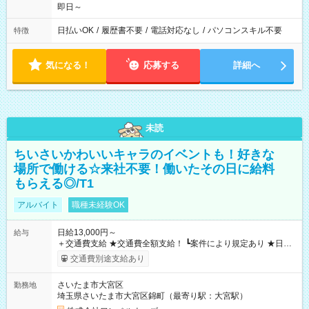
即日～
日払いOK
/
履歴書不要
/
電話対応なし
/
パソコンスキル不要
特徴
気になる！
応募する
詳細へ
未読
ちいさいかわいいキャラのイベントも！好きな
場所で働ける☆来社不要！働いたその日に給料
もらえる◎/T1
アルバイト
職種未経験OK
日給13,000円～
給与
＋交通費支給 ★交通費全額支給！ ┗案件により規定あり ★日払
いOK！（規定あり） ┗働いたその日に現金GET♪ お仕事後はコ
交通費別途支給あり
ンビニATMから 日払い分を引き落とせます！ 【試用期間】試
用期間なし
さいたま市大宮区
勤務地
埼玉県さいたま市大宮区錦町（最寄り駅：大宮駅）