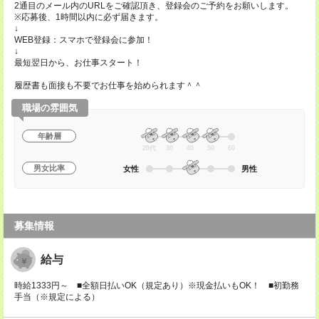
2通目のメール内のURLをご確認頂き、登録会のご予約をお願いします。
※応募後、1時間以内に必ず届きます。
↓
WEB登録：スマホで登録会に参加！
↓
最短翌日から、お仕事スタート！
履歴書も面接も不要でお仕事を始められます＾＾
職場の雰囲気
年齢層
20代
30
40
50
60
男女比率
女性
男性
募集情報
給与
時給1333円～ ■全額日払いOK（規定あり）※現金払いもOK！ ■初勤務
手当（※規定による）