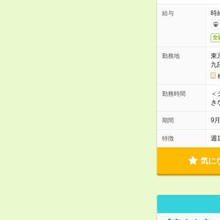
時
給与
交
東
勤務地
九
＜シ
勤務時間
き
9
期間
週
特徴
気に