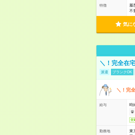
履
特徴
不
気に
＼！完全在宅
派遣
ブランクOK
＼！完全
時
給与
交
東
勤務地