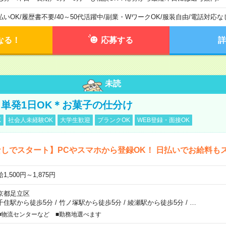
払いOK
/
履歴書不要
/
40～50代活躍中
/
副業・WワークOK
/
服装自由
/
電話対応な
なる！
応募する
詳
未読
単発1日OK＊お菓子の仕分け
K
社会人未経験OK
大学生歓迎
ブランクOK
WEB登録・面接OK
しでスタート】PCやスマホから登録OK！ 日払いでお給料も
1,500円～1,875円
京都足立区
千住駅から徒歩5分
/
竹ノ塚駅から徒歩5分
/
綾瀬駅から徒歩5分
/
…
■物流センターなど ■勤務地選べます