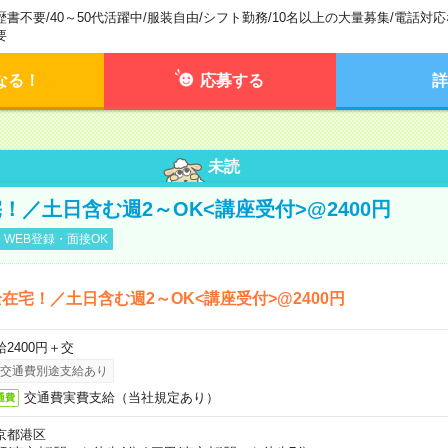
歴書不要
/
40～50代活躍中
/
服装自由
/
シフト勤務
/
10名以上の大量募集
/
電話対応
要
なる！
応募する
詳
未読
！／土日含む週2～OK<講座受付>@2400円
WEB登録・面接OK
在宅！／土日含む週2～OK<講座受付>@2400円
給2400円＋交
交通費別途支給あり
交通費実費支給（当社規定あり）
通費
京都港区