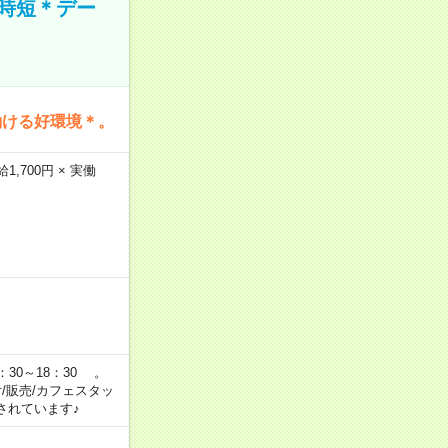
時短＊デー
働ける好環境＊。
,700円 × 実働
：30～18：30 。
付/販売/カフェスタッ
されています♪