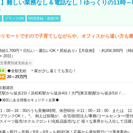
】難しい業務なし＆電話なし！ゆっくりの11時～
務
K
ブランクOK
WEB登録・面接OK
ルリモートですので子育てしながらや、オフィスから遠い方も
時給1,700円＊日払い・週払いOK＊昇給あり♪【月収例】 ・約204,000円 （時給1
 × 20日）
交通費別途支給あり
◆全額支給 ＊家が少し遠くても安心！
通費
20～25万円
収例
京都港区
芝駅から徒歩2分
/
浜松町駅から徒歩4分
/
大門(東京都)駅から徒歩5分
/
…
◆港区にある情報セキュリティ企業◆
11：00～18：30のうち実働6時間、休憩60分 ※11：00～18：00 または 11
。ブランクOK！。*。 例えば前職が、 在宅/財団法人/事務/コールセンター/受
 スイーツ販売/ホテルフロント/化粧品販売/など 様々な業界から入社して活躍
急募＞即日～長期／8月～9月～も相談OK！応募から最短即日には選考案内♪