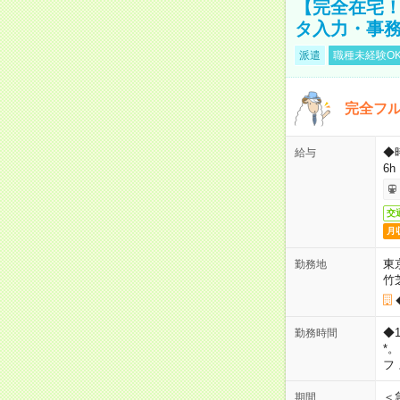
【完全在宅！
タ入力・事
派遣
職種未経験O
完全フ
◆
給与
6h
交
月
東
勤務地
竹
◆
勤務時間
*
フ
＜
期間