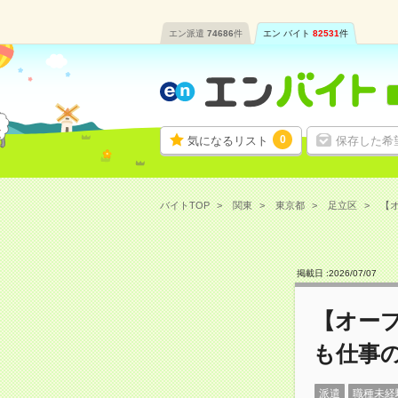
エン派遣
74686
件
エン バイト
82531
件
0
気になるリスト
保存した希
バイトTOP
関東
東京都
足立区
【オ
掲載日 :
2026
/
07
/
07
【オー
も仕事の
派遣
職種未経