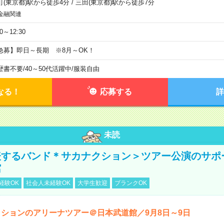
町(東京都)駅から徒歩4分
/
三田(東京都)駅から徒歩7分
金融関連
30～12:30
急募】即日～長期 ※8月～OK！
歴書不要
/
40～50代活躍中
/
服装自由
なる！
応募する
詳
未読
表するバンド＊サカナクション＞ツアー公演のサポ
館
経験OK
社会人未経験OK
大学生歓迎
ブランクOK
ションのアリーナツアー＠日本武道館／9月8日～9日