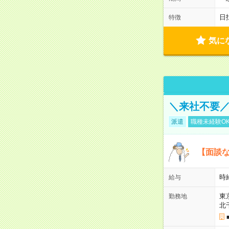
日
特徴
気に
＼来社不要／
派遣
職種未経験O
【面談な
時給
給与
東
勤務地
北