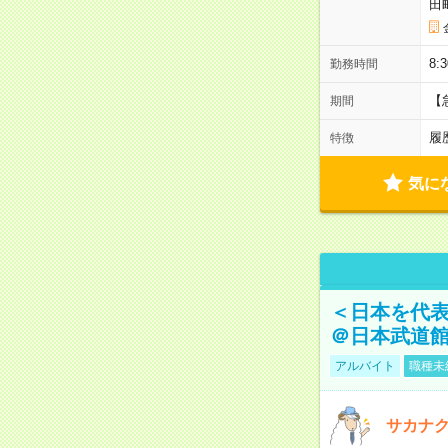
田
8:
勤務時間
【
期間
履
特徴
気に
＜日本を代
＠日本武道
アルバイト
職種未
サカナク