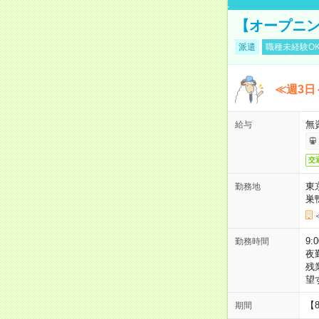
【オープニン
派遣
職種未経験O
≪週3日
無
給与
交
東
勤務地
巣
9:
勤務時間
夜
残
望
【
期間