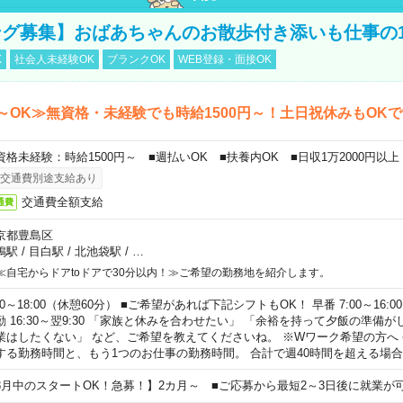
グ募集】おばあちゃんのお散歩付き添いも仕事の
K
社会人未経験OK
ブランクOK
WEB登録・面接OK
～OK≫無資格・未経験でも時給1500円～！土日祝休みもOK
資格未経験：時給1500円～ ■週払いOK ■扶養内OK ■日収1万2000円以上
交通費別途支給あり
交通費全額支給
通費
京都豊島区
鴨駅
/
目白駅
/
北池袋駅
/
…
≪自宅からドアtoドアで30分以内！≫ご希望の勤務地を紹介します。
00～18:00（休憩60分） ■ご希望があれば下記シフトもOK！ 早番 7:00～16:00 遅
勤 16:30～翌9:30 「家族と休みを合わせたい」 「余裕を持って夕飯の準備
業はしたくない」 など、ご希望を教えてくださいね。 ※Wワーク希望の方へ
する勤務時間と、もう1つのお仕事の勤務時間。 合計で週40時間を超える場
8月中のスタートOK！急募！】2カ月～ ■ご応募から最短2～3日後に就業が