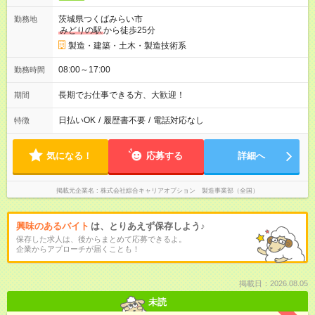
茨城県つくばみらい市
勤務地
みどりの駅
から徒歩25分
製造・建築・土木・製造技術系
08:00～17:00
勤務時間
長期でお仕事できる方、大歓迎！
期間
日払いOK
/
履歴書不要
/
電話対応なし
特徴
気になる！
応募する
詳細へ
掲載元企業名
株式会社綜合キャリアオプション 製造事業部（全国）
興味のあるバイト
は、とりあえず保存しよう♪
保存した求人は、後からまとめて応募できるよ。
企業からアプローチが届くことも！
掲載日：2026.08.05
未読