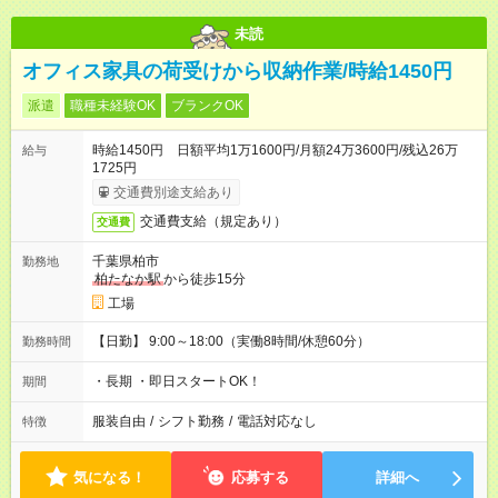
未読
オフィス家具の荷受けから収納作業/時給1450円
派遣
職種未経験OK
ブランクOK
時給1450円 日額平均1万1600円/月額24万3600円/残込26万
給与
1725円
交通費別途支給あり
交通費支給（規定あり）
交通費
千葉県柏市
勤務地
柏たなか駅
から徒歩15分
工場
【日勤】 9:00～18:00（実働8時間/休憩60分）
勤務時間
・長期 ・即日スタートOK！
期間
服装自由
/
シフト勤務
/
電話対応なし
特徴
気になる！
応募する
詳細へ