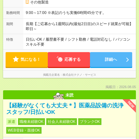
その他製造
9:00～17:00 ※表記のうち実働6時間45分です。
勤務時間
長期【ご応募から1週間以内(最短2日目)のスピード就業が可能】
期間
即日～
日払いOK
/
履歴書不要
/
シフト勤務
/
電話対応なし
/
パソコン
特徴
スキル不要
気になる！
応募する
詳細へ
掲載元企業名
株式会社テクノ・サービス
掲載日：2026.08.05
未読
NEW
【経験がなくても大丈夫＊】医薬品設備の洗浄
スタッフ/日払いOK
派遣
職種未経験OK
社会人未経験OK
ブランクOK
WEB登録・面接OK