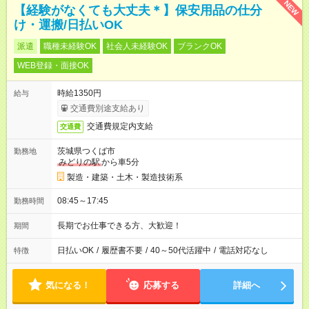
NEW
【経験がなくても大丈夫＊】保安用品の仕分
け・運搬/日払いOK
派遣
職種未経験OK
社会人未経験OK
ブランクOK
WEB登録・面接OK
時給1350円
給与
交通費別途支給あり
交通費規定内支給
交通費
茨城県つくば市
勤務地
みどりの駅
から車5分
製造・建築・土木・製造技術系
08:45～17:45
勤務時間
長期でお仕事できる方、大歓迎！
期間
日払いOK
/
履歴書不要
/
40～50代活躍中
/
電話対応なし
特徴
気になる！
応募する
詳細へ