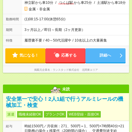
神立駅から車10分
/
つくば駅
から車25分
/
土浦駅から車18分
金属・非金属
(1)08:15-17:00(休憩65分)
勤務時間
3ヶ月以上／即日～長期（2ヶ月更新）
期間
履歴書不要
/
40～50代活躍中
/
10名以上の大量募集
特徴
気になる！
応募する
詳細へ
掲載元企業名
ランスタッド株式会社 北関東エリア
未読
安全第一で安心！2人1組で行うアルミレールの機
械加工・検査
派遣
職種未経験OK
ブランクOK
WEB登録・面接OK
時給1500円／月収例：271、500円＝1、500円×7時間40分×21
給与
日勤務の場合＋残業代（20時間の場合）、交通費別途支給