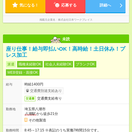
気になる！
応募する
詳細へ
掲載元企業名
株式会社日本ワークプレイス
未読
座り仕事！給与即払いOK！高時給！土日休み！プ
レス加工
派遣
職種未経験OK
社会人未経験OK
ブランクOK
WEB登録・面接OK
時給1400円
給与
交通費別途支給あり
交通費支給有り
交通費
埼玉県八潮市
勤務地
八潮駅
から徒歩21分
その他製造
8:45～17:15 ※表記のうち実働7時間15分です。
勤務時間