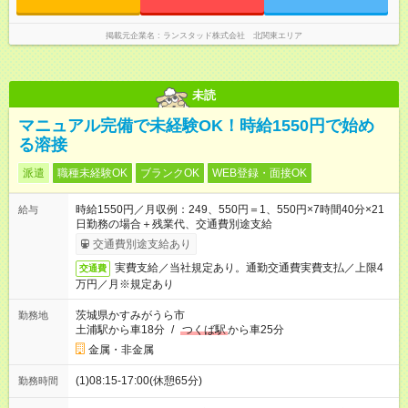
掲載元企業名
ランスタッド株式会社 北関東エリア
未読
マニュアル完備で未経験OK！時給1550円で始め
る溶接
派遣
職種未経験OK
ブランクOK
WEB登録・面接OK
時給1550円／月収例：249、550円＝1、550円×7時間40分×21
給与
日勤務の場合＋残業代、交通費別途支給
交通費別途支給あり
実費支給／当社規定あり。通勤交通費実費支払／上限4
交通費
万円／月※規定あり
茨城県かすみがうら市
勤務地
土浦駅から車18分
/
つくば駅
から車25分
金属・非金属
(1)08:15-17:00(休憩65分)
勤務時間