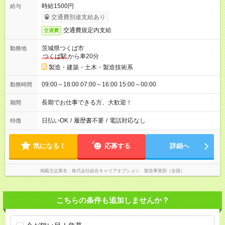
時給1500円
給与
交通費別途支給あり
交通費規定内支給
交通費
茨城県つくば市
勤務地
つくば駅
から車20分
製造・建築・土木・製造技術系
09:00～18:00 07:00～16:00 15:00～00:00
勤務時間
長期でお仕事できる方、大歓迎！
期間
日払いOK
/
履歴書不要
/
電話対応なし
特徴
気になる！
応募する
詳細へ
掲載元企業名
株式会社綜合キャリアオプション 製造事業部（全国）
こちらの条件も追加しませんか？