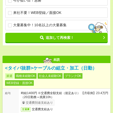
今が狙い目！急募
来社不要！WEB登録／面接OK
大量募集中！10名以上の大量募集
追加して再検索！
未読
<タイパ抜群>ケーブルの組立・加工（日勤）
派遣
職種未経験OK
社会人未経験OK
ブランクOK
WEB登録・面接OK
時給1400円 ※交通費全額支給（規定あり） 【月収例】23.4万円
給与
（20日勤務＋残業10h）
交通費別途支給あり
交通費支給あり
交通費