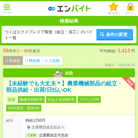
0
メニュー
気になる！
ログイン
検索結果
つくばエクスプレスで製造（組立・加工）のバイ
条件の変更
ト一覧
56
1,413
件中
1
～
50
件表示
平均時給:
円
新着順
時給順
人気順
掲載日：2026.08.05
未読
NEW
【未経験でも大丈夫＊】農業機械部品の組立・
部品供給・出荷/日払いOK
派遣
職種未経験OK
社会人未経験OK
ブランクOK
WEB登録・面接OK
時給1250円
給与
交通費別途支給あり
交通費規定内支給
交通費