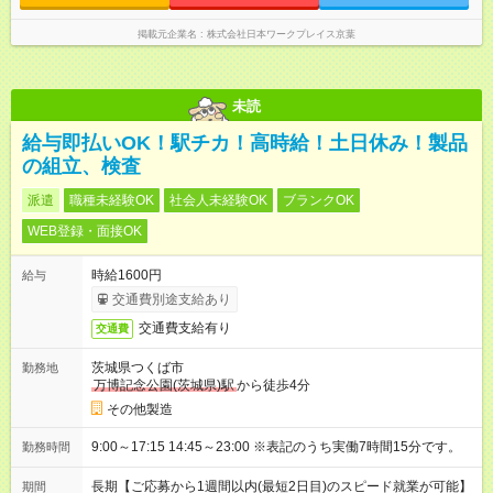
掲載元企業名
株式会社日本ワークプレイス京葉
未読
給与即払いOK！駅チカ！高時給！土日休み！製品
の組立、検査
派遣
職種未経験OK
社会人未経験OK
ブランクOK
WEB登録・面接OK
時給1600円
給与
交通費別途支給あり
交通費支給有り
交通費
茨城県つくば市
勤務地
万博記念公園(茨城県)駅
から徒歩4分
その他製造
9:00～17:15 14:45～23:00 ※表記のうち実働7時間15分です。
勤務時間
長期【ご応募から1週間以内(最短2日目)のスピード就業が可能】
期間