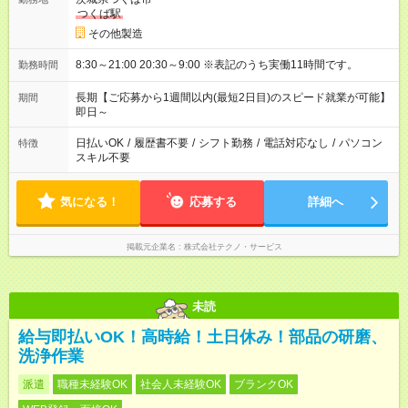
つくば駅
その他製造
8:30～21:00 20:30～9:00 ※表記のうち実働11時間です。
勤務時間
長期【ご応募から1週間以内(最短2日目)のスピード就業が可能】
期間
即日～
日払いOK
/
履歴書不要
/
シフト勤務
/
電話対応なし
/
パソコン
特徴
スキル不要
気になる！
応募する
詳細へ
掲載元企業名
株式会社テクノ・サービス
未読
給与即払いOK！高時給！土日休み！部品の研磨、
洗浄作業
派遣
職種未経験OK
社会人未経験OK
ブランクOK