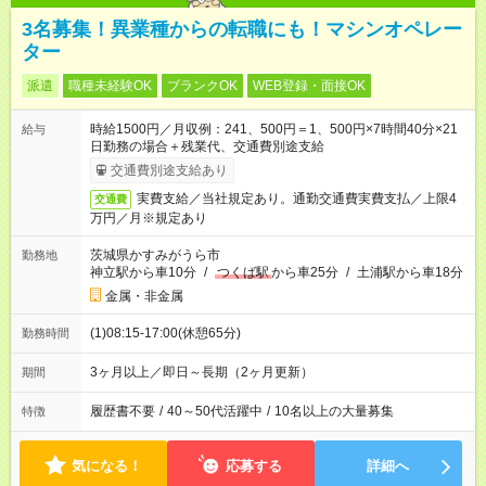
3名募集！異業種からの転職にも！マシンオペレー
ター
派遣
職種未経験OK
ブランクOK
WEB登録・面接OK
時給1500円／月収例：241、500円＝1、500円×7時間40分×21
給与
日勤務の場合＋残業代、交通費別途支給
交通費別途支給あり
実費支給／当社規定あり。通勤交通費実費支払／上限4
交通費
万円／月※規定あり
茨城県かすみがうら市
勤務地
神立駅から車10分
/
つくば駅
から車25分
/
土浦駅から車18分
金属・非金属
(1)08:15-17:00(休憩65分)
勤務時間
3ヶ月以上／即日～長期（2ヶ月更新）
期間
履歴書不要
/
40～50代活躍中
/
10名以上の大量募集
特徴
気になる！
応募する
詳細へ