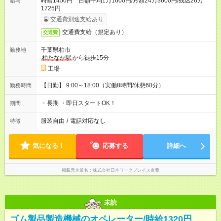
時給1450円 日額平均1万1600円/月額24万3600円/残込26万
給与
1725円
交通費別途支給あり
交通費支給（規定あり）
交通費
千葉県柏市
勤務地
柏たなか駅
から徒歩15分
工場
【日勤】 9:00～18:00（実働8時間/休憩60分）
勤務時間
・長期 ・即日スタートOK！
期間
服装自由
/
電話対応なし
特徴
気になる！
応募する
詳細へ
掲載元企業名
株式会社日本ワークプレイス京葉
未読
ゴム製品製造機械のオペレーター/時給1320円