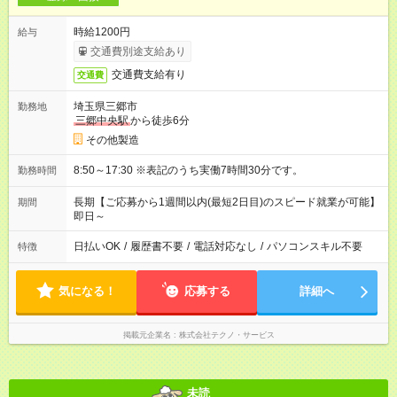
時給1200円
給与
交通費別途支給あり
交通費支給有り
交通費
埼玉県三郷市
勤務地
三郷中央駅
から徒歩6分
その他製造
8:50～17:30 ※表記のうち実働7時間30分です。
勤務時間
長期【ご応募から1週間以内(最短2日目)のスピード就業が可能】
期間
即日～
日払いOK
/
履歴書不要
/
電話対応なし
/
パソコンスキル不要
特徴
気になる！
応募する
詳細へ
掲載元企業名
株式会社テクノ・サービス
未読