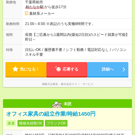
千葉県柏市
勤務地
柏たなか駅
から徒歩17分
素材系メーカー
21:00～6:00 ※表記のうち実働8時間です。
勤務時間
長期【ご応募から1週間以内(最短2日目)のスピード就業が可能】
期間
即日～
日払いOK
/
履歴書不要
/
シフト勤務
/
電話対応なし
/
パソコン
特徴
スキル不要
気になる！
応募する
詳細へ
掲載元企業名
株式会社テクノ・サービス
未読
オフィス家具の組立作業/時給1450円
派遣
職種未経験OK
ブランクOK