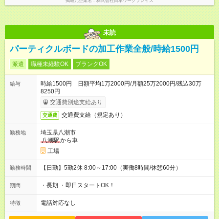
掲載元企業名
株式会社日本ワークプレイス
未読
パーティクルボードの加工作業全般/時給1500円
派遣
職種未経験OK
ブランクOK
時給1500円 日額平均1万2000円/月額25万2000円/残込30万
給与
8250円
交通費別途支給あり
交通費支給（規定あり）
交通費
埼玉県八潮市
勤務地
八潮駅
から車
工場
【日勤】5勤2休 8:00～17:00（実働8時間/休憩60分）
勤務時間
・長期 ・即日スタートOK！
期間
電話対応なし
特徴