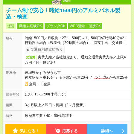
未読
チーム制で安心！時給1500円のアルミパネル製
造・検査
派遣
職種未経験OK
ブランクOK
WEB登録・面接OK
時給1500円／月収例：271、500円＝1、500円×7時間40分×21
給与
日勤務の場合＋残業代（20時間の場合）、深夜手当、交通費別
途支給
交通費別途支給あり
実費支給／当社規定あり。通勤交通費実費支払／上限4
交通費
万円／月※規定あり
茨城県かすみがうら市
勤務地
神立駅から車10分
/
石岡駅から車20分
/
つくば駅
から車25分
金属・非金属
(1)08:15-17:00(休憩65分)
勤務時間
3ヶ月以上／即日～長期（2ヶ月更新）
期間
履歴書不要
/
40～50代活躍中
特徴
気になる！
応募する
詳細へ