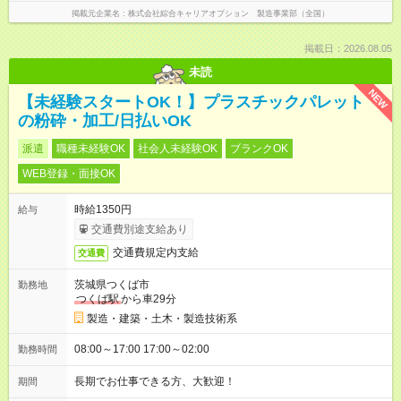
掲載元企業名
株式会社綜合キャリアオプション 製造事業部（全国）
掲載日：2026.08.05
未読
NEW
【未経験スタートOK！】プラスチックパレット
の粉砕・加工/日払いOK
派遣
職種未経験OK
社会人未経験OK
ブランクOK
WEB登録・面接OK
時給1350円
給与
交通費別途支給あり
交通費規定内支給
交通費
茨城県つくば市
勤務地
つくば駅
から車29分
製造・建築・土木・製造技術系
08:00～17:00 17:00～02:00
勤務時間
長期でお仕事できる方、大歓迎！
期間