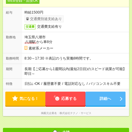
WEB登録・面接OK
時給1500円
給与
交通費別途支給あり
交通費支給有り
交通費
埼玉県八潮市
勤務地
八潮駅
から車8分
素材系メーカー
8:30～17:30 ※表記のうち実働8時間です。
勤務時間
長期【ご応募から1週間以内(最短2日目)のスピード就業が可能】
期間
即日～
日払いOK
/
履歴書不要
/
電話対応なし
/
パソコンスキル不要
特徴
気になる！
応募する
詳細へ
掲載元企業名
株式会社テクノ・サービス