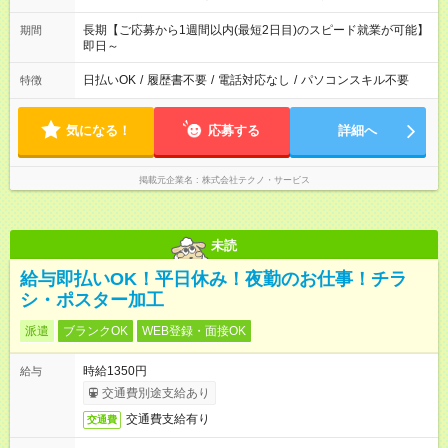
長期【ご応募から1週間以内(最短2日目)のスピード就業が可能】
期間
即日～
日払いOK
/
履歴書不要
/
電話対応なし
/
パソコンスキル不要
特徴
気になる！
応募する
詳細へ
掲載元企業名
株式会社テクノ・サービス
未読
給与即払いOK！平日休み！夜勤のお仕事！チラ
シ・ポスター加工
派遣
ブランクOK
WEB登録・面接OK
時給1350円
給与
交通費別途支給あり
交通費支給有り
交通費