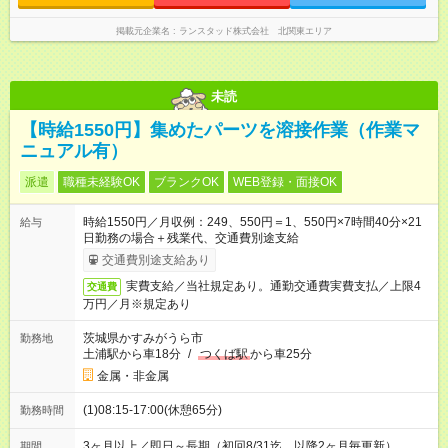
掲載元企業名
ランスタッド株式会社 北関東エリア
未読
【時給1550円】集めたパーツを溶接作業（作業マ
ニュアル有）
派遣
職種未経験OK
ブランクOK
WEB登録・面接OK
時給1550円／月収例：249、550円＝1、550円×7時間40分×21
給与
日勤務の場合＋残業代、交通費別途支給
交通費別途支給あり
実費支給／当社規定あり。通勤交通費実費支払／上限4
交通費
万円／月※規定あり
茨城県かすみがうら市
勤務地
土浦駅から車18分
/
つくば駅
から車25分
金属・非金属
(1)08:15-17:00(休憩65分)
勤務時間
3ヶ月以上／即日～長期（初回8/31迄、以降2ヶ月毎更新）
期間