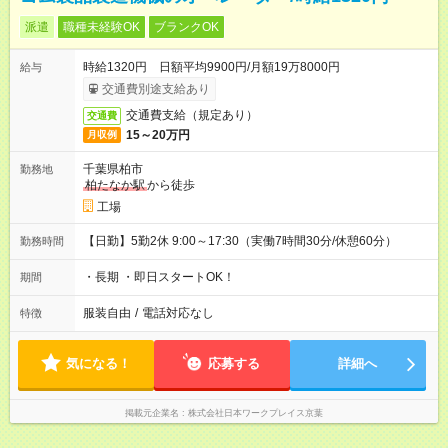
派遣
職種未経験OK
ブランクOK
時給1320円 日額平均9900円/月額19万8000円
給与
交通費別途支給あり
交通費支給（規定あり）
交通費
15～20万円
月収例
千葉県柏市
勤務地
柏たなか駅
から徒歩
工場
【日勤】5勤2休 9:00～17:30（実働7時間30分/休憩60分）
勤務時間
・長期 ・即日スタートOK！
期間
服装自由
/
電話対応なし
特徴
気になる！
応募する
詳細へ
掲載元企業名
株式会社日本ワークプレイス京葉