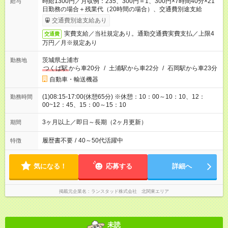
時給1300円／月収例：235、300円＝1、300円×7時間40分×21
給与
日勤務の場合＋残業代（20時間の場合）、交通費別途支給
交通費別途支給あり
実費支給／当社規定あり。通勤交通費実費支払／上限4
交通費
万円／月※規定あり
茨城県土浦市
勤務地
つくば駅
から車20分
/
土浦駅から車22分
/
石岡駅から車23分
自動車・輸送機器
(1)08:15-17:00(休憩65分) ※休憩：10：00～10：10、12：
勤務時間
00~12：45、15：00～15：10
3ヶ月以上／即日～長期（2ヶ月更新）
期間
履歴書不要
/
40～50代活躍中
特徴
気になる！
応募する
詳細へ
掲載元企業名
ランスタッド株式会社 北関東エリア
未読