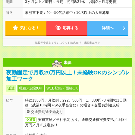
3ヶ月以上／即日～長期（初回8/31迄、以降2ヶ月毎更新）
期間
履歴書不要
/
40～50代活躍中
/
10名以上の大量募集
特徴
気になる！
応募する
詳細へ
掲載元企業名
ランスタッド株式会社 北関東エリア
未読
夜勤固定で月収29万円以上！未経験OKのシンプル
加工ワーク
派遣
職種未経験OK
WEB登録・面接OK
時給1380円／月収例：292、560円＝1、380円×8時間×21日勤
給与
務（残業10時間＋深夜手当含む）の場合＋交通費別途支給
交通費別途支給あり
実費支給／当社規定あり。通勤交通費実費支払／上限4
交通費
万円／月※規定あり