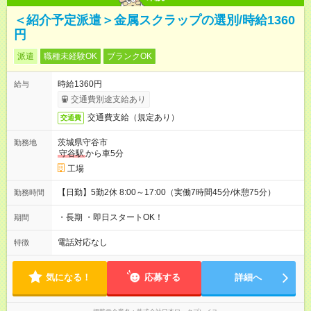
＜紹介予定派遣＞金属スクラップの選別/時給1360
円
派遣
職種未経験OK
ブランクOK
時給1360円
給与
交通費別途支給あり
交通費支給（規定あり）
交通費
茨城県守谷市
勤務地
守谷駅
から車5分
工場
【日勤】5勤2休 8:00～17:00（実働7時間45分/休憩75分）
勤務時間
・長期 ・即日スタートOK！
期間
電話対応なし
特徴
気になる！
応募する
詳細へ