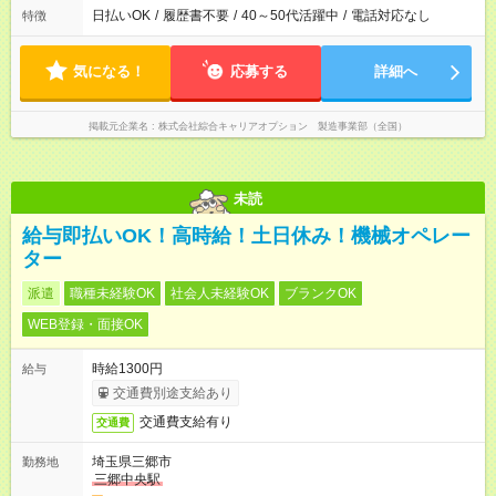
日払いOK
/
履歴書不要
/
40～50代活躍中
/
電話対応なし
特徴
気になる！
応募する
詳細へ
掲載元企業名
株式会社綜合キャリアオプション 製造事業部（全国）
未読
給与即払いOK！高時給！土日休み！機械オペレー
ター
派遣
職種未経験OK
社会人未経験OK
ブランクOK
WEB登録・面接OK
時給1300円
給与
交通費別途支給あり
交通費支給有り
交通費
埼玉県三郷市
勤務地
三郷中央駅