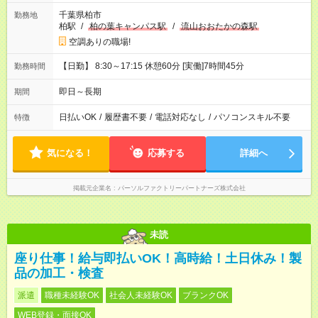
千葉県柏市
勤務地
柏駅
/
柏の葉キャンパス駅
/
流山おおたかの森駅
空調ありの職場!
【日勤】 8:30～17:15 休憩60分 [実働]7時間45分
勤務時間
即日～長期
期間
日払いOK
/
履歴書不要
/
電話対応なし
/
パソコンスキル不要
特徴
気になる！
応募する
詳細へ
掲載元企業名
パーソルファクトリーパートナーズ株式会社
未読
座り仕事！給与即払いOK！高時給！土日休み！製
品の加工・検査
派遣
職種未経験OK
社会人未経験OK
ブランクOK
WEB登録・面接OK