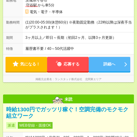
茨城県守谷市
勤務地
守谷駅
から車5分
電気・電子・半導体
(1)20:00-05:00(休憩60分) ※夜勤固定勤務（22時以降は深夜手当
勤務時間
がプラスされます！）
3ヶ月以上／即日～長期（初回2ヶ月、以降3ヶ月更新）
期間
履歴書不要
/
40～50代活躍中
特徴
気になる！
応募する
詳細へ
掲載元企業名
ランスタッド株式会社 北関東エリア
未読
時給1300円でガッツリ稼ぐ！空調完備のモクモク
組立ワーク
派遣
WEB登録・面接OK