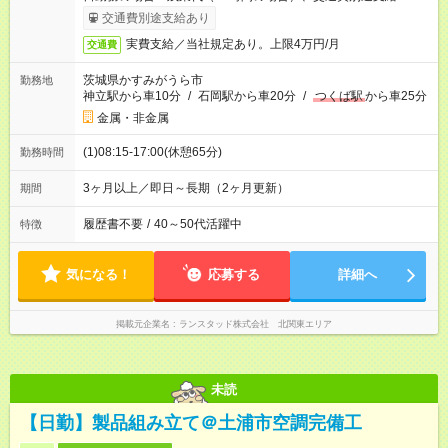
交通費別途支給あり
実費支給／当社規定あり。上限4万円/月
交通費
茨城県かすみがうら市
勤務地
神立駅から車10分
/
石岡駅から車20分
/
つくば駅
から車25分
金属・非金属
(1)08:15-17:00(休憩65分)
勤務時間
3ヶ月以上／即日～長期（2ヶ月更新）
期間
履歴書不要
/
40～50代活躍中
特徴
気になる！
応募する
詳細へ
掲載元企業名
ランスタッド株式会社 北関東エリア
未読
【日勤】製品組み立て＠土浦市空調完備工