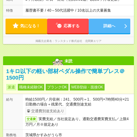
履歴書不要
/
40～50代活躍中
/
10名以上の大量募集
特徴
気になる！
応募する
詳細へ
掲載元企業名
ランスタッド株式会社 北関東エリア
未読
1キロ以下の軽い部材ペダル操作で簡単プレス＠
1500円
派遣
職種未経験OK
ブランクOK
WEB登録・面接OK
時給1500円／月収例：241、500円＝1、500円×7時間40分×21
給与
日勤務の場合＋残業代、交通費別途支給
交通費別途支給あり
実費支給／当社規定あり。通勤交通費実費支払／上限4
交通費
万円／月※規定あり
茨城県かすみがうら市
勤務地