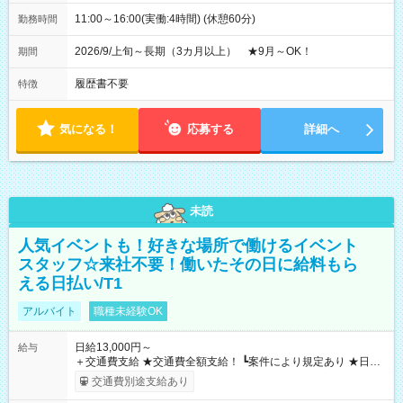
11:00～16:00(実働:4時間) (休憩60分)
勤務時間
2026/9/上旬～長期（3カ月以上） ★9月～OK！
期間
履歴書不要
特徴
気になる！
応募する
詳細へ
未読
人気イベントも！好きな場所で働けるイベント
スタッフ☆来社不要！働いたその日に給料もら
える日払い/T1
アルバイト
職種未経験OK
日給13,000円～
給与
＋交通費支給 ★交通費全額支給！ ┗案件により規定あり ★日払
いOK！（規定あり） ┗働いたその日に現金GET♪ お仕事後はコ
交通費別途支給あり
ンビニATMから 日払い分を引き落とせます！ 【試用期間】試