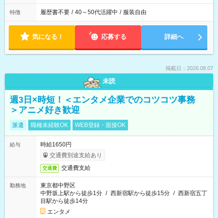
履歴書不要
/
40～50代活躍中
/
服装自由
特徴
気になる！
応募する
詳細へ
掲載日：2026.08.07
未読
週3日×時短！＜エンタメ企業でのコツコツ事務
＞アニメ好き歓迎
派遣
職種未経験OK
WEB登録・面接OK
時給1650円
給与
交通費別途支給あり
交通費支給
交通費
東京都中野区
勤務地
中野坂上駅から徒歩1分
/
西新宿駅から徒歩15分
/
西新宿五丁
目駅から徒歩14分
エンタメ