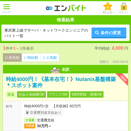
0
メニュー
気になる！
ログイン
検索結果
東武東上線でサーバ・ネットワークエンジニアの
条件の変更
バイト一覧
1
4,000
件中
1
～
1
件表示
平均時給:
円
新着順
時給順
人気順
掲載日：2026.08.04
未読
NEW
時給4000円！《基本在宅！》Nutanix基盤構築
＊スポット案件
派遣
社会人未経験OK
ブランクOK
WEB登録・面接OK
時給4000円+交 【月収例】60万円
給与
交通費別途支給あり
交通費支給
交通費
30万円～
月収例