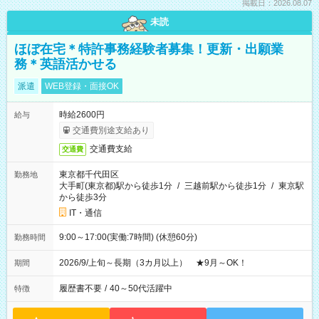
掲載日：2026.08.07
未読
ほぼ在宅＊特許事務経験者募集！更新・出願業
務＊英語活かせる
派遣
WEB登録・面接OK
時給2600円
給与
交通費別途支給あり
交通費支給
交通費
東京都千代田区
勤務地
大手町(東京都)駅から徒歩1分
/
三越前駅から徒歩1分
/
東京駅
から徒歩3分
IT・通信
9:00～17:00(実働:7時間) (休憩60分)
勤務時間
2026/9/上旬～長期（3カ月以上） ★9月～OK！
期間
履歴書不要
/
40～50代活躍中
特徴