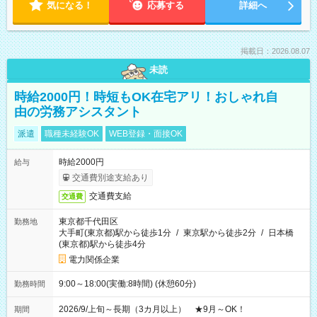
気になる！
応募する
詳細へ
掲載日：2026.08.07
未読
時給2000円！時短もOK在宅アリ！おしゃれ自
由の労務アシスタント
派遣
職種未経験OK
WEB登録・面接OK
時給2000円
給与
交通費別途支給あり
交通費支給
交通費
東京都千代田区
勤務地
大手町(東京都)駅から徒歩1分
/
東京駅から徒歩2分
/
日本橋
(東京都)駅から徒歩4分
電力関係企業
9:00～18:00(実働:8時間) (休憩60分)
勤務時間
2026/9/上旬～長期（3カ月以上） ★9月～OK！
期間