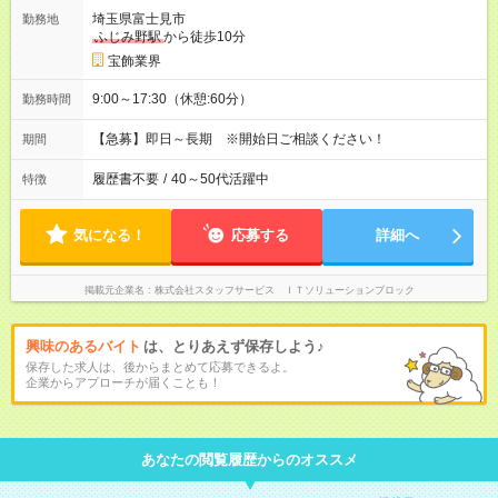
埼玉県富士見市
勤務地
ふじみ野駅
から徒歩10分
宝飾業界
9:00～17:30（休憩:60分）
勤務時間
【急募】即日～長期 ※開始日ご相談ください！
期間
履歴書不要
/
40～50代活躍中
特徴
気になる！
応募する
詳細へ
掲載元企業名
株式会社スタッフサービス ＩＴソリューションブロック
興味のあるバイト
は、とりあえず保存しよう♪
保存した求人は、後からまとめて応募できるよ。
企業からアプローチが届くことも！
あなたの閲覧履歴からのオススメ