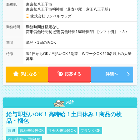
用期間なし
東京都八王子市
勤務地
東京都八王子市明神町（最寄り駅：京王八王子駅）
株式会社ワンベルウッズ
勤務時間は指定なし
勤務時間
変形労働時間制 想定労働時間160時間/月 【シフト例】 ・8：00
～21：00
単発・1日のみOK
期間
週1日からOK / 日払いOK / 副業・WワークOK / 10名以上の大量
特徴
募集
気になる！
応募する
詳細へ
未読
給与即払いOK！高時給！土日休み！商品の検
品・梱包
派遣
職種未経験OK
社会人未経験OK
ブランクOK
WEB登録・面接OK