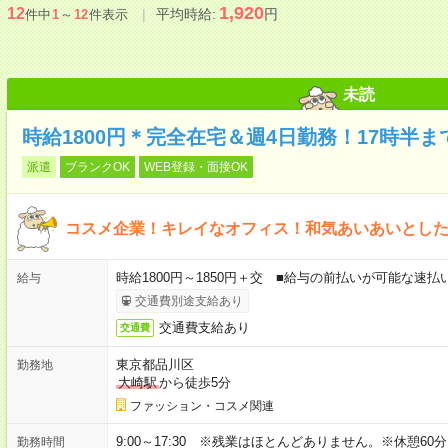
1,920
12
平均時給:
円
件中
1
～
12
件表示
未読
時給1800円＊完全在宅＆週4日勤務！17時半ま
派遣
ブランクOK
WEB登録・面接OK
コスメ企業！キレイなオフィス！和気あいあいとし
時給1800円～1850円＋交 ■給与の前払いが可能な速
給与
交通費別途支給あり
交通費支給あり
交通費
東京都品川区
勤務地
大崎駅
から徒歩5分
ファッション・コスメ関連
9:00～17:30 ※残業はほとんどありません。※休憩60
勤務時間