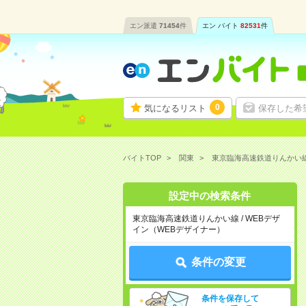
エン派遣
71454
件
エン バイト
82531
件
0
気になるリスト
保存した希
バイトTOP
関東
東京臨海高速鉄道りんかい線
設定中の検索条件
東京臨海高速鉄道りんかい線 / WEBデザ
イン（WEBデザイナー）
条件の変更
条件を保存して