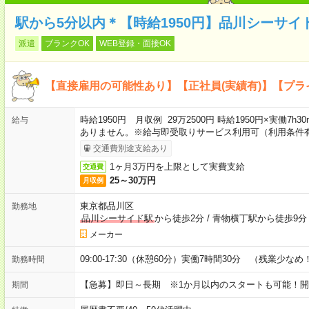
駅から5分以内＊【時給1950円】品川シーサイ
派遣
ブランクOK
WEB登録・面接OK
【直接雇用の可能性あり】【正社員(実績有)】【プ
時給1950円 月収例 29万2500円 時給1950円×実働7
給与
ありません。※給与即受取りサービス利用可（利用条件
交通費別途支給あり
1ヶ月3万円を上限として実費支給
交通費
25～30万円
月収例
東京都品川区
勤務地
品川シーサイド駅
から徒歩2分
/
青物横丁駅から徒歩9分
メーカー
09:00-17:30（休憩60分）実働7時間30分 （残業少なめ
勤務時間
【急募】即日～長期 ※1か月以内のスタートも可能！
期間