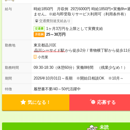
時給1850円 月収例 29万6000円 時給1850円×実働
給与
ません。※給与即受取りサービス利用可（利用条件有）
交通費別途支給あり
1ヶ月3万円を上限として実費支給
交通費
25～30万円
月収例
東京都品川区
勤務地
品川シーサイド駅
から徒歩2分
/
青物横丁駅から徒歩11
小売業
09:30-18:30（休憩60分）実働8時間 （残業少なめ！）
勤務時間
2026年10月01日～長期 ※開始日相談OK ※10月～
期間
履歴書不要
/
40～50代活躍中
特徴
気になる！
応募する
未読