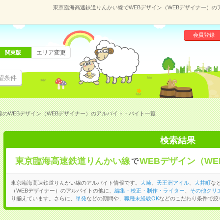
東京臨海高速鉄道りんかい線でWEBデザイン（WEBデザイナー）
会員登録
エリア変更
関東版
望条件
のWEBデザイン（WEBデザイナー）のアルバイト・バイト一覧
検索結果
東京臨海高速鉄道りんかい線
WEBデザイン（W
で
東京臨海高速鉄道りんかい線のアルバイト情報です。
大崎
、
天王洲アイル
、
大井町
な
（WEBデザイナー）のアルバイトの他に、
編集・校正・制作・ライター
、
その他クリ
り揃えています。さらに、
単発
などの期間や、
職種未経験OK
などのこだわり条件で絞