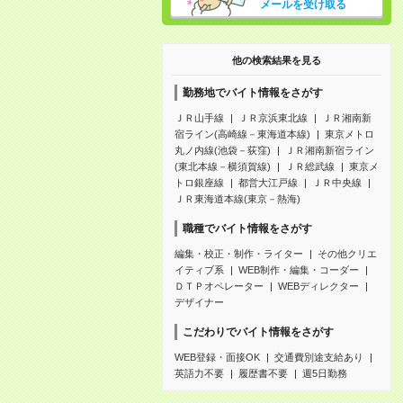
メールを受け取る
他の検索結果を見る
勤務地でバイト情報をさがす
ＪＲ山手線
ＪＲ京浜東北線
ＪＲ湘南新
宿ライン(高崎線－東海道本線)
東京メトロ
丸ノ内線(池袋－荻窪)
ＪＲ湘南新宿ライン
(東北本線－横須賀線)
ＪＲ総武線
東京メ
トロ銀座線
都営大江戸線
ＪＲ中央線
ＪＲ東海道本線(東京－熱海)
職種でバイト情報をさがす
編集・校正・制作・ライター
その他クリエ
イティブ系
WEB制作・編集・コーダー
ＤＴＰオペレーター
WEBディレクター
デザイナー
こだわりでバイト情報をさがす
WEB登録・面接OK
交通費別途支給あり
英語力不要
履歴書不要
週5日勤務