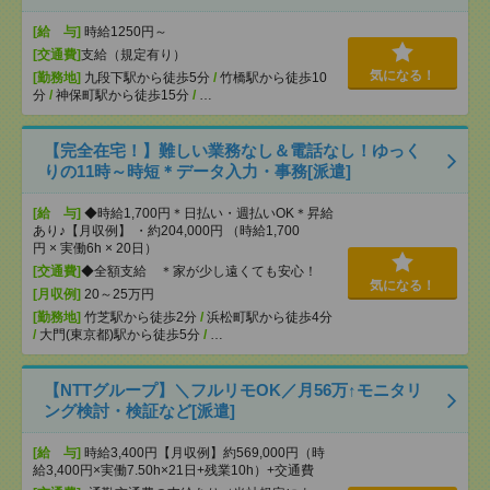
[給 与]
時給1250円～
[交通費]
支給（規定有り）
気になる！
[勤務地]
九段下駅から徒歩5分
/
竹橋駅から徒歩10
分
/
神保町駅から徒歩15分
/
…
【完全在宅！】難しい業務なし＆電話なし！ゆっく
りの11時～時短＊データ入力・事務[派遣]
[給 与]
◆時給1,700円＊日払い・週払いOK＊昇給
あり♪【月収例】 ・約204,000円 （時給1,700
円 × 実働6h × 20日）
[交通費]
◆全額支給 ＊家が少し遠くても安心！
気になる！
[月収例]
20～25万円
[勤務地]
竹芝駅から徒歩2分
/
浜松町駅から徒歩4分
/
大門(東京都)駅から徒歩5分
/
…
【NTTグループ】＼フルリモOK／月56万↑モニタリ
ング検討・検証など[派遣]
[給 与]
時給3,400円【月収例】約569,000円（時
給3,400円×実働7.50h×21日+残業10h）+交通費