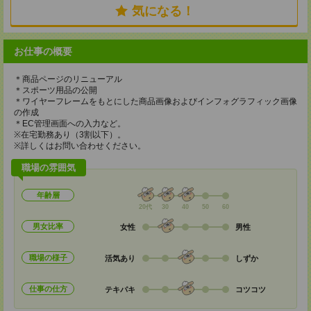
気になる！
お仕事の概要
＊商品ページのリニューアル
＊スポーツ用品の公開
＊ワイヤーフレームをもとにした商品画像およびインフォグラフィック画像
の作成
＊EC管理画面への入力など。
※在宅勤務あり（3割以下）。
※詳しくはお問い合わせください。
職場の雰囲気
年齢層
20代
30
40
50
60
男女比率
女性
男性
職場の様子
活気あり
しずか
仕事の仕方
テキパキ
コツコツ