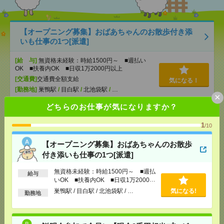
【オープニング募集】おばあちゃんのお散歩付き添
いも仕事の1つ[派遣]
[給 与]
無資格未経験：時給1500円～ ■週払い
OK ■扶養内OK ■日収1万2000円以上
[交通費]
交通費全額支給
気になる！
[勤務地]
巣鴨駅
/
目白駅
/
北池袋駅
/
…
×
どちらのお仕事が気になりますか？
説明会参加で全員に【現金2千円相当プレゼント】生
活のお手伝い[派遣]
1
/10
【オープニング募集】おばあちゃんのお散歩
[給 与]
無資格未経験：時給1500円～ ■週払い
OK ■扶養内OK ■日収1万2000円以上
付き添いも仕事の1つ[派遣]
[交通費]
交通費全額支給
気になる！
無資格未経験：時給1500円～ ■週払
[勤務地]
錦糸町駅
/
とうきょうスカイツリー駅
/
京
給与
いOK ■扶養内OK ■日収1万2000円
成曳舟駅
/
…
以上
巣鴨駅 / 目白駅 / 北池袋駅 / …
気になる!
勤務地
＼大手エンタメのグループ会社／≪週2在宅≫デザイ
ン業務＠高時給2500円[派遣]