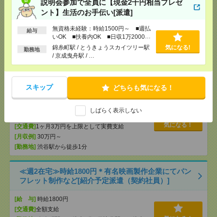
説明会参加で全員に【現金2千円相当プレゼ
[給 与]
時給2500円 月収例 400,000円+残業代
ント】生活のお手伝い[派遣]
[交通費]
全額支給
無資格未経験：時給1500円～ ■週払
[月収例]
給与
30万円～
気になる！
いOK ■扶養内OK ■日収1万2000円
[勤務地]
大崎駅から徒歩7分
以上
錦糸町駅 / とうきょうスカイツリー駅
気になる!
勤務地
/ 京成曳舟駅 / …
完全在宅＊時給2600円！ライブ配信アプリ会社でク
リエイティブ制作進行管理[派遣]
スキップ
どちらも気になる！
[給 与]
時給2600円 月収例 41万円 時給2600円×
実働7h30m×週5日×4週+残業10h ※月収例を保証す
るものではありません。※給与即受取りサービス利
しばらく表示しない
用可（利用条件有）
気になる！
[交通費]
1ヶ月3万円を上限として実費支給
[月収例]
30万円～
[勤務地]
渋谷駅から徒歩1分
≪週2在宅≫時給1800円＊有名映画製作企業にてパン
フレット制作など[紹介予定派遣（契約社員）]
[給 与]
時給1800円
[交通費]
全額支給