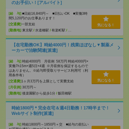
のお手伝い！[アルバイト]
[給 与]
■日給16,840円～ ■日払いOK ■実働3時
間5,120円のお仕事あります！
[交通費]
一部支給
気になる！
[勤務地]
東京駅
/
水道橋駅
/
有楽町駅
/
…
【在宅勤務OK】時給4000円！残業ほぼなし▼製薬メ
ーカーで治験関連[派遣]
[給 与]
時給4000円 月収例 58万円 時給4000円×
実働7h15m×週5日×4週 ※月収例を保証するもので
はありません。※給与即受取りサービス利用可（利
用条件有）
気になる！
[交通費]
1ヶ月3万円を上限として実費支給
[月収例]
30万円～
[勤務地]
後楽園駅から徒歩1分
/
飯田橋駅
時給1800円＊完全在宅＆週4日勤務！17時半まで！
Webサイト制作[派遣]
[給 与]
時給1800円～1850円＋交 ■給与の前払い