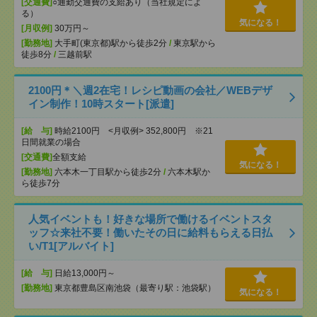
[交通費]
○通勤交通費の支給あり（当社規定によ
る）
気になる！
[月収例]
30万円～
[勤務地]
大手町(東京都)駅から徒歩2分
/
東京駅から
徒歩8分
/
三越前駅
2100円＊＼週2在宅！レシピ動画の会社／WEBデザ
イン制作！10時スタート[派遣]
[給 与]
時給2100円 <月収例> 352,800円 ※21
日間就業の場合
[交通費]
全額支給
気になる！
[勤務地]
六本木一丁目駅から徒歩2分
/
六本木駅か
ら徒歩7分
人気イベントも！好きな場所で働けるイベントスタ
ッフ☆来社不要！働いたその日に給料もらえる日払
い/T1[アルバイト]
[給 与]
日給13,000円～
[勤務地]
東京都豊島区南池袋（最寄り駅：池袋駅）
気になる！