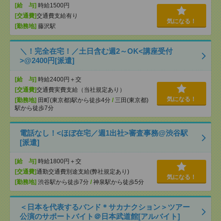
[給 与]
時給1500円
[交通費]
交通費支給有り
気になる！
[勤務地]
藤沢駅
＼！完全在宅！／土日含む週2～OK<講座受付
>@2400円[派遣]
[給 与]
時給2400円＋交
[交通費]
交通費実費支給（当社規定あり）
気になる！
[勤務地]
田町(東京都)駅から徒歩4分
/
三田(東京都)
駅から徒歩7分
電話なし！<ほぼ在宅／週1出社>審査事務@渋谷駅
[派遣]
[給 与]
時給1800円＋交
[交通費]
通勤交通費別途支給(弊社規定あり)
気になる！
[勤務地]
渋谷駅から徒歩7分
/
神泉駅から徒歩5分
＜日本を代表するバンド＊サカナクション＞ツアー
公演のサポートバイト＠日本武道館[アルバイト]