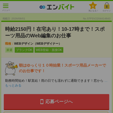
0
メニュー
気になる！
ログイン
掲載日 :2026
/
08
/
01
No.STFSV2204414643
時給2150円！在宅あり！10-17時まで！スポ
ーツ用品のWeb編集のお仕事
職種：
WEBデザイン（WEBデザイナー）
派遣
ブランクOK
WEB登録・面接OK
朝はゆっくり１０時始業！スポーツ用品メーカーで
のお仕事です！
勤務時間短め！駅直結！雨の日でも濡れずに通勤できます！窓から
...
もっとみる
応募ページへ