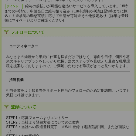
給与の前払いが可能な速払いサービスを導入しています。18時
ポイント！
までの申請で、申請当日に給与振り込み（18時以降の申請は翌9時までに振
込）！※承認の勤怠実績に応じて申請が可能※その他規定あり（詳細は登録
後にマイページよりご確認ください)
フォローについて
コーディネーター
みなさまの経歴から単純に仕事を探すだけではなく、志向や目標、個性や将
来のキャリアプランをしっかり把握。次のステップを見据えた最適な職場環
境を提案しておりますので、ご満足いただける環境がきっと見つかります。
担当営業
担当企業をよく知る専任サポート担当がフォローのため定期訪問。いつでも
気軽に相談できます。
登録について
STEP1：応募フォームよりエントリー
STEP2：当社より登録方法についてのご案内
STEP3：当社への派遣登録完了 ※Web登録（電話面談1回、または面談な
し）