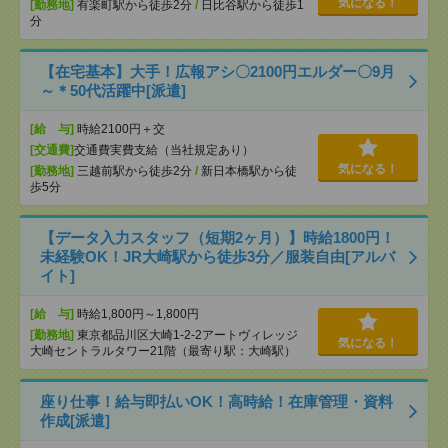
気になる！
[勤務地]
有楽町駅から徒歩2分
/
日比谷駅から徒歩1
分
【在宅基本】大手！広報アシ〇2100円エルダー〇9月
～＊50代活躍中[派遣]
[給 与]
時給2100円＋交
[交通費]
交通費実費支給（当社規定あり）
気になる！
[勤務地]
三越前駅から徒歩2分
/
新日本橋駅から徒
歩5分
【データ入力スタッフ（短期2ヶ月）】時給1800円！
未経験OK！JR大崎駅から徒歩3分／服装自由[アルバ
イト]
[給 与]
時給1,800円～1,800円
[勤務地]
東京都品川区大崎1-2-2アートヴィレッジ
気になる！
大崎セントラルタワー21階（最寄り駅：大崎駅）
座り仕事！給与即払いOK！高時給！在庫管理・資料
作成[派遣]