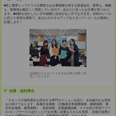
■常に業界トップクラスの豊富なお仕事情報を有する派遣会社。業界も、職種
も、勤務地も幅広くご用意しているので、あなたに合ったお仕事が見つかり
ます。■経験を活かしたい方や経験に自信がない方でも大丈夫。目的やレベル
に応じた多彩な講座で、あなたのスキルアップをスタッフ一人一人が真剣に
応援します！
未経験からスタートできるお仕事も多数ご用
意しております。
待遇・福利厚生
「スタッフの福利厚生を担当する専門セクションを設け、きめ細やかな対応
を心掛けております」各種社会保険 （労働者災害補償保険、健康保険、厚
生年金保険、雇用保険）、有給休暇、定期健康診断、スマホ向け学習アプリ
(スタッフサービスぽけっと)でお仕事に必要なスキルを習得 、全国の提携ス
クールで優待サービス など、福利厚生が充実しております。