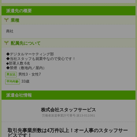
派遣先の概要
業種
商社
配属先について
◆デジタルマーケティング部
◆当社スタッフも就業中なので安心です！
◆部署人数 6名
◆禁煙（敷地内／屋内）
男性3・女性7
男女比
33歳
平均年齢
派遣会社情報
株式会社スタッフサービス
労働者派遣事業許可番号:派13-011061
取引先事業所数は4万件以上！オー人事のスタッフサー
ビスです！