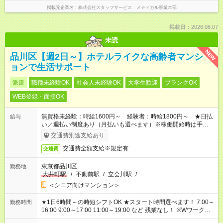
掲載元企業名
株式会社スタッフサービス メディカル事業本部
掲載日：2026.08.07
未読
NEW
品川区【週2日～】ホテルライクな高齢者マンシ
ョンで生活サポート
派遣
職種未経験OK
社会人未経験OK
大学生歓迎
ブランクOK
WEB登録・面接OK
無資格未経験：時給1600円～ 経験者：時給1800円～ ★日払
給与
い／週払い制度あり（月払いも選べます）※稼働開始時は手続き
完了次第のお支払いとなります。
交通費別途支給あり
交通費全額支給※規定有
交通費
東京都品川区
勤務地
大井町駅
/
不動前駅
/
立会川駅
/
…
＜シニア向けマンション＞
★1日6時間～の時短シフトOK ★スタート時間選べます！ 7:00～
勤務時間
16:00 9:00～17:00 11:00～19:00 など 残業なし！ ※Wワークの
場合、他のお仕事と合わせ週40時間超の就業はご案内できませ