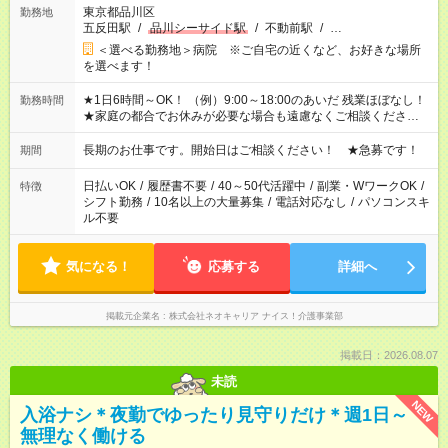
東京都品川区
勤務地
五反田駅
/
品川シーサイド駅
/
不動前駅
/
…
＜選べる勤務地＞病院 ※ご自宅の近くなど、お好きな場所
を選べます！
★1日6時間～OK！ （例）9:00～18:00のあいだ 残業ほぼなし！
勤務時間
★家庭の都合でお休みが必要な場合も遠慮なくご相談ください。
※シフトはご希望に合わせて調整可能です。 その他、 ＊週4日・
1日7時間 ＊日勤のみ ＊土日休み ＊午前だけ・午後だけ ＊平日
長期のお仕事です。開始日はご相談ください！ ★急募です！
期間
のみ・土日のみ ＊Wワークや扶養内 など、いろんなシフトのお
仕事をご紹介できます！ 登録の際に、あなたのご希望をお聞か
日払いOK
/
履歴書不要
/
40～50代活躍中
/
副業・WワークOK
/
特徴
せください。
シフト勤務
/
10名以上の大量募集
/
電話対応なし
/
パソコンスキ
ル不要
気になる！
応募する
詳細へ
掲載元企業名
株式会社ネオキャリア ナイス！介護事業部
掲載日：2026.08.07
未読
NEW
入浴ナシ＊夜勤でゆったり見守りだけ＊週1日～
無理なく働ける