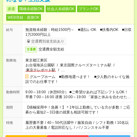
派遣
職種未経験OK
社会人未経験OK
ブランクOK
WEB登録・面接OK
無資格未経験：時給1500円～ ■週払いOK ■扶養内OK ■日収
給与
1万2000円以上
交通費別途支給あり
交通費全額支給
交通費
東京都江東区
勤務地
お台場海浜公園駅
/
東京国際クルーズターミナル駅
/
東京テレポート駅
/
…
グループホーム ■勤務地選べます！ ■少人数のキレイな施
設でのお仕事です！
9:00～18:00（休憩60分） ■ご希望があれば下記シフトもOK！
勤務時間
早番 7:00～16:00 遅番 10:00～19:00 「家族と休みを合わせた
い」 「余裕を持って夕飯の準備がしたい」 「できれば残業はし
たくない」 など、ご希望を教えてくださいね。 ※Wワーク希望
【積極採用中！急募！】＊1年以上勤務している方が多数！ご応
期間
の方へ 今ご覧のお仕事で希望する勤務時間と、もう1つのお仕事
募から最短2～3日後の就業も相談可能です！
の勤務時間。 合計で週40時間を超える場合は応募できません。
履歴書不要
/
40～50代活躍中
/
服装自由
/
シフト勤務
/
10名以
特徴
上の大量募集
/
電話対応なし
/
パソコンスキル不要