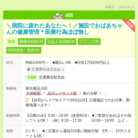
掲載日：2026.08.07
未読
NEW
＼病院に疲れたあなたへ！／施設でおばあちゃ
んの健康管理＊医療行為ほぼ無し
派遣
職種未経験OK
社会人未経験OK
ブランクOK
WEB登録・面接OK
時給2400円～ ■週払いOK ■日収1万9200円以上
給与
交通費別途支給あり
交通費全額支給
交通費
東京都品川区
勤務地
大井町駅
/
品川シーサイド駅
/
旗の台駅
/
…
【自宅からドアtoドアで30分以内】介護施設でのお仕事。勤
務地選べます！
【日勤のみ】9:00～18:00（休憩60分） ■ご希望があればその他
勤務時間
シフトもOK！ （例）8:30～17:30 10:00～19:00 など
「家族とお休みを合わせたい」 「できれば残業はしたくない」
など、あなたのご希望に沿ったお仕事をご紹介します！ ※Wワ
2ヶ月～ ■ご応募から最短3日後に開始可能 9月～、10月スタ
期間
ーク希望の方へ 今ご覧のお仕事で希望する勤務時間と、もう1つ
ートもOK！