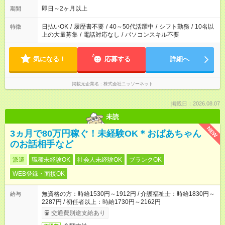
即日～2ヶ月以上
期間
日払いOK
/
履歴書不要
/
40～50代活躍中
/
シフト勤務
/
10名以
特徴
上の大量募集
/
電話対応なし
/
パソコンスキル不要
気になる！
応募する
詳細へ
掲載元企業名
株式会社ニッソーネット
掲載日：2026.08.07
未読
NEW
3ヵ月で80万円稼ぐ！未経験OK＊おばあちゃん
のお話相手など
派遣
職種未経験OK
社会人未経験OK
ブランクOK
WEB登録・面接OK
無資格の方：時給1530円～1912円 / 介護福祉士：時給1830円～
給与
2287円 / 初任者以上：時給1730円～2162円
交通費別途支給あり