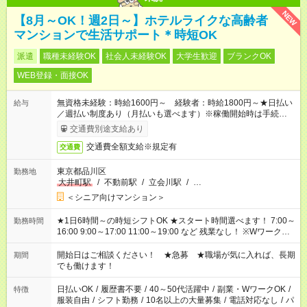
NEW
【8月～OK！週2日～】ホテルライクな高齢者
マンションで生活サポート＊時短OK
派遣
職種未経験OK
社会人未経験OK
大学生歓迎
ブランクOK
WEB登録・面接OK
無資格未経験：時給1600円～ 経験者：時給1800円～★日払い
給与
／週払い制度あり（月払いも選べます）※稼働開始時は手続き完
了次第のお支払いとなります。
交通費別途支給あり
交通費全額支給※規定有
交通費
東京都品川区
勤務地
大井町駅
/
不動前駅
/
立会川駅
/
…
＜シニア向けマンション＞
★1日6時間～の時短シフトOK ★スタート時間選べます！ 7:00～
勤務時間
16:00 9:00～17:00 11:00～19:00 など 残業なし！ ※Wワークの
場合、他のお仕事と合わせ週40時間超の就業はご案内できませ
ん ※法令に基づき、週20時間以上勤務は社会保険への加入対象
開始日はご相談ください！ ★急募 ★職場が気に入れば、長期
期間
となります ※労働者派遣法（日雇い派遣の原則禁止）により、
でも働けます！
短時間・短期間の就業はご案内が難しい場合があります
日払いOK
/
履歴書不要
/
40～50代活躍中
/
副業・WワークOK
/
特徴
服装自由
/
シフト勤務
/
10名以上の大量募集
/
電話対応なし
/
パ