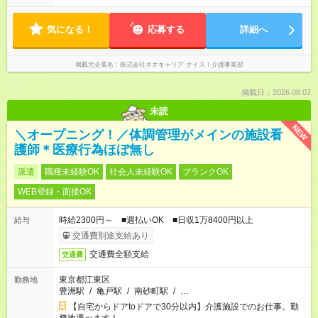
気になる！
応募する
詳細へ
掲載元企業名
株式会社ネオキャリア ナイス！介護事業部
掲載日：2026.08.07
未読
NEW
＼オープニング！／体調管理がメインの施設看
護師＊医療行為ほぼ無し
派遣
職種未経験OK
社会人未経験OK
ブランクOK
WEB登録・面接OK
時給2300円～ ■週払いOK ■日収1万8400円以上
給与
交通費別途支給あり
交通費全額支給
交通費
東京都江東区
勤務地
豊洲駅
/
亀戸駅
/
南砂町駅
/
…
【自宅からドアtoドアで30分以内】介護施設でのお仕事。勤