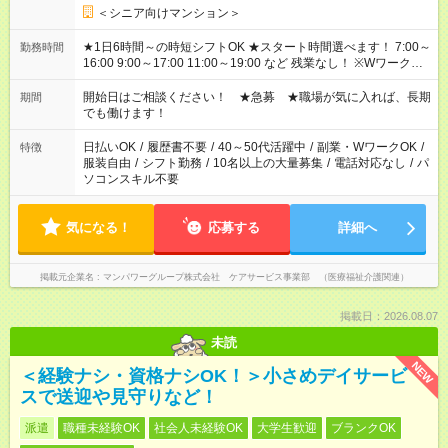
＜シニア向けマンション＞
★1日6時間～の時短シフトOK ★スタート時間選べます！ 7:00～
勤務時間
16:00 9:00～17:00 11:00～19:00 など 残業なし！ ※Wワークの
場合、他のお仕事と合わせ週40時間超の就業はご案内できませ
ん ※法令に基づき、週20時間以上勤務は社会保険への加入対象
開始日はご相談ください！ ★急募 ★職場が気に入れば、長期
期間
となります ※労働者派遣法（日雇い派遣の原則禁止）により、
でも働けます！
短時間・短期間の就業はご案内が難しい場合があります
日払いOK
/
履歴書不要
/
40～50代活躍中
/
副業・WワークOK
/
特徴
服装自由
/
シフト勤務
/
10名以上の大量募集
/
電話対応なし
/
パ
ソコンスキル不要
気になる！
応募する
詳細へ
掲載元企業名
マンパワーグループ株式会社 ケアサービス事業部 （医療福祉介護関連）
掲載日：2026.08.07
未読
NEW
＜経験ナシ・資格ナシOK！＞小さめデイサービ
スで送迎や見守りなど！
派遣
職種未経験OK
社会人未経験OK
大学生歓迎
ブランクOK