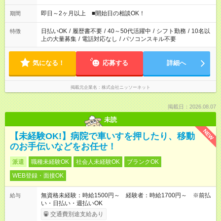
即日～2ヶ月以上 ■開始日の相談OK！
期間
日払いOK
/
履歴書不要
/
40～50代活躍中
/
シフト勤務
/
10名以
特徴
上の大量募集
/
電話対応なし
/
パソコンスキル不要
気になる！
応募する
詳細へ
掲載元企業名
株式会社ニッソーネット
掲載日：2026.08.07
未読
NEW
【未経験OK!】病院で車いすを押したり、移動
のお手伝いなどをお任せ！
派遣
職種未経験OK
社会人未経験OK
ブランクOK
WEB登録・面接OK
無資格未経験：時給1500円～ 経験者：時給1700円～ ※前払
給与
い・日払い・週払いOK
交通費別途支給あり