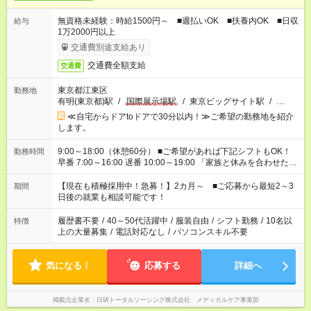
無資格未経験：時給1500円～ ■週払いOK ■扶養内OK ■日収
給与
1万2000円以上
交通費別途支給あり
交通費全額支給
交通費
東京都江東区
勤務地
有明(東京都)駅
/
国際展示場駅
/
東京ビッグサイト駅
/
…
≪自宅からドアtoドアで30分以内！≫ご希望の勤務地を紹介
します。
9:00～18:00（休憩60分） ■ご希望があれば下記シフトもOK！
勤務時間
早番 7:00～16:00 遅番 10:00～19:00 「家族と休みを合わせた
い」 「余裕を持って夕飯の準備がしたい」 「できれば残業はし
たくない」 など、ご希望を教えてくださいね。 ※Wワーク希望
【現在も積極採用中！急募！】2カ月～ ■ご応募から最短2～3
期間
の方へ 今ご覧のお仕事で希望する勤務時間と、もう1つのお仕事
日後の就業も相談可能です！
の勤務時間。 合計で週40時間を超える場合は応募できません。
履歴書不要
/
40～50代活躍中
/
服装自由
/
シフト勤務
/
10名以
特徴
上の大量募集
/
電話対応なし
/
パソコンスキル不要
気になる！
応募する
詳細へ
掲載元企業名
日研トータルソーシング株式会社 メディカルケア事業部