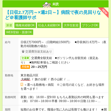
未読
NEW
【日収2.7万円～×週2日～】病院で夜の見回りな
ど＠看護師サポ
派遣
職種未経験OK
社会人未経験OK
大学生歓迎
ブランクOK
WEB登録・面接OK
日収2万7000円～（日勤時給1500円） ■月収例21.6万円～（夜
給与
勤月8回勤務の場合）
交通費別途支給あり
交通費全額支給 ■ガソリン代も全額支給（規定あ
交通費
り） ■無料駐車場もご相談ください
20～25万円
月収例
東京都品川区
勤務地
大崎駅
/
旗の台駅
/
西小山駅
/
…
＜選べる勤務地＞病院 ※ご自宅の近くなど、お好きな場所
を選べます！
夜勤（例） 16:00～翌9:00 もちろん夜勤以外の時間も選べます
勤務時間
（例） 07:00～16:00※早番 09:00～18:00※日勤 11:00～
20:00※遅番 ※時間は、固定・選べる施設もあるので、ご希望が
あれば調整できます！ ※シフト制。勤務地により実働時間が異
短期のお仕事です。職場が気に入れば長期でも働けます！ ★開
期間