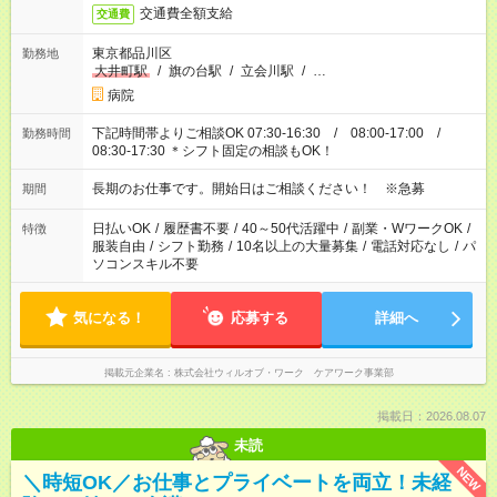
交通費全額支給
交通費
東京都品川区
勤務地
大井町駅
/
旗の台駅
/
立会川駅
/
…
病院
下記時間帯よりご相談OK 07:30-16:30 / 08:00-17:00 /
勤務時間
08:30-17:30 ＊シフト固定の相談もOK！
長期のお仕事です。開始日はご相談ください！ ※急募
期間
日払いOK
/
履歴書不要
/
40～50代活躍中
/
副業・WワークOK
/
特徴
服装自由
/
シフト勤務
/
10名以上の大量募集
/
電話対応なし
/
パ
ソコンスキル不要
気になる！
応募する
詳細へ
掲載元企業名
株式会社ウィルオブ・ワーク ケアワーク事業部
掲載日：2026.08.07
未読
NEW
＼時短OK／お仕事とプライベートを両立！未経