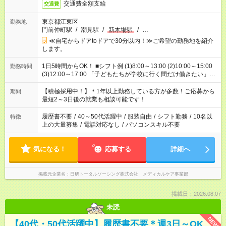
交通費全額支給
交通費
東京都江東区
勤務地
門前仲町駅
/
潮見駅
/
新木場駅
/
…
≪自宅からドアtoドアで30分以内！≫ご希望の勤務地を紹介
します。
1日5時間からOK！ ■シフト例 (1)8:00～13:00 (2)10:00～15:00
勤務時間
(3)12:00～17:00 「子どもたちが学校に行く間だけ働きたい」
「余裕を持って夕飯の準備がしたい」 「午前中は働いて、午後
はプライベートの時間にしたい」 など、ご希望を教えてくださ
【積極採用中！】＊1年以上勤務している方が多数！ご応募から
期間
いね。 ※Wワーク希望の方へ 今ご覧のお仕事で希望する勤務時
最短2～3日後の就業も相談可能です！
間と、もう1つのお仕事の勤務時間。 合計で週40時間を超える
場合は応募できません。
履歴書不要
/
40～50代活躍中
/
服装自由
/
シフト勤務
/
10名以
特徴
上の大量募集
/
電話対応なし
/
パソコンスキル不要
気になる！
応募する
詳細へ
掲載元企業名
日研トータルソーシング株式会社 メディカルケア事業部
掲載日：2026.08.07
未読
NEW
【40代・50代活躍中】履歴書不要＊週3日～OK