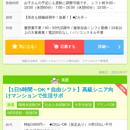
お子さんの予定にも柔軟に調整可能です。 シフト例 9:00～
勤務時間
18:00（休憩60分） 7:00～16:00（休憩60分） 10:00～
19:00（休憩60分） ※Wワーク希望の方へ 今ご覧のお仕事で希
望する勤務時間と、もう1つのお仕事の勤務時間の合計が 週40
【現在も積極採用中！急募！】■2カ月～
期間
時間を超えなければOKです。
履歴書不要
/
40～50代活躍中
/
服装自由
/
シフト勤務
/
10名以
特徴
上の大量募集
/
電話対応なし
/
パソコンスキル不要
気になる！
応募する
詳細へ
掲載元企業名
日研トータルソーシング株式会社 メディカルケア事業部
掲載日：2026.08.07
未読
NEW
【1日5時間～OK＊自由シフト】高級シニア向
けマンションで生活サポ
派遣
職種未経験OK
社会人未経験OK
大学生歓迎
ブランクOK
WEB登録・面接OK
時給1600円～ ■日払いOK（規定あり）※即日払い不可
給与