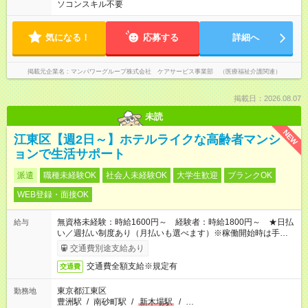
ソコンスキル不要
気になる！
応募する
詳細へ
掲載元企業名
マンパワーグループ株式会社 ケアサービス事業部 （医療福祉介護関連）
掲載日：2026.08.07
未読
NEW
江東区【週2日～】ホテルライクな高齢者マンシ
ョンで生活サポート
派遣
職種未経験OK
社会人未経験OK
大学生歓迎
ブランクOK
WEB登録・面接OK
無資格未経験：時給1600円～ 経験者：時給1800円～ ★日払
給与
い／週払い制度あり（月払いも選べます）※稼働開始時は手続き
完了次第のお支払いとなります。
交通費別途支給あり
交通費全額支給※規定有
交通費
東京都江東区
勤務地
豊洲駅
/
南砂町駅
/
新木場駅
/
…