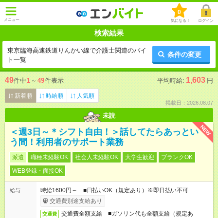
0
メニュー
気になる！
ログイン
検索結果
東京臨海高速鉄道りんかい線で介護士関連のバイ
条件の変更
ト一覧
49
1,603
件中
1
～
49
件表示
平均時給:
円
新着順
時給順
人気順
掲載日：2026.08.07
未読
NEW
＜週3日～＊シフト自由！＞話してたらあっとい
う間！利用者のサポート業務
派遣
職種未経験OK
社会人未経験OK
大学生歓迎
ブランクOK
WEB登録・面接OK
時給1600円～ ■日払いOK（規定あり）※即日払い不可
給与
交通費別途支給あり
交通費全額支給 ■ガソリン代も全額支給（規定あ
交通費