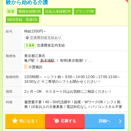
験から始める介護
派遣
職種未経験OK
社会人未経験OK
ブランクOK
WEB登録・面接OK
時給1550円～
給与
交通費別途支給あり
交通費規定内支給
交通費
東京都江東区
勤務地
亀戸駅
/
新木場駅
/
有明(東京都)駅
/
…
介護施設
1日5時間～ ＜シフト例＞ 9:00～14:00 12:00～17:00 13:00～
勤務時間
18:00など ※ご希望のシフトお聞かせください！
2ヶ月～OK ※スタート日はお気軽にご相談ください！
期間
履歴書不要
/
40～50代活躍中
/
副業・WワークOK
/
シフト勤
特徴
務
/
10名以上の大量募集
/
電話対応なし
/
パソコンスキル不要
気になる！
応募する
詳細へ