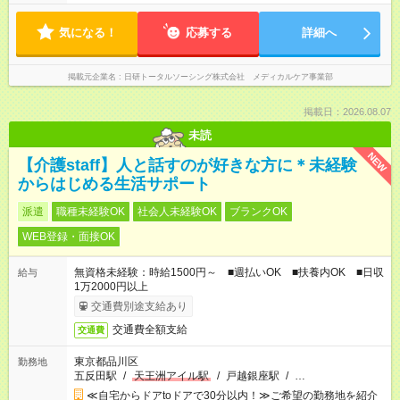
気になる！
応募する
詳細へ
掲載元企業名
日研トータルソーシング株式会社 メディカルケア事業部
掲載日：2026.08.07
未読
NEW
【介護staff】人と話すのが好きな方に＊未経験
からはじめる生活サポート
派遣
職種未経験OK
社会人未経験OK
ブランクOK
WEB登録・面接OK
無資格未経験：時給1500円～ ■週払いOK ■扶養内OK ■日収
給与
1万2000円以上
交通費別途支給あり
交通費全額支給
交通費
東京都品川区
勤務地
五反田駅
/
天王洲アイル駅
/
戸越銀座駅
/
…
≪自宅からドアtoドアで30分以内！≫ご希望の勤務地を紹介