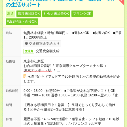
の生活サポート
派遣
職種未経験OK
社会人未経験OK
ブランクOK
WEB登録・面接OK
無資格未経験：時給1500円～ ■週払いOK ■扶養内OK ■日収
給与
1万2000円以上
交通費別途支給あり
交通費全額支給
交通費
東京都江東区
勤務地
お台場海浜公園駅
/
東京国際クルーズターミナル駅
/
東京テレポート駅
/
…
≪自宅からドアtoドアで30分以内！≫ご希望の勤務地を紹介
します。
9:00～18:00（休憩60分） ■ご希望があれば下記シフトもOK！
勤務時間
早番 7:00～16:00 遅番 10:00～19:00 夜勤 16:30～翌9:30 「家族
と休みを合わせたい」 「余裕を持って夕飯の準備がしたい」
「できれば残業はしたくない」 など、ご希望を教えてください
【現在も積極採用中！急募！】長期でじっくり安心して働け
期間
ね。 ※Wワーク希望の方へ 今ご覧のお仕事で希望する勤務時間
る！応募から最短2～3日後に就業可能！
と、もう1つのお仕事の勤務時間が 合計で週40時間を超える場
合は応募できません。
履歴書不要
/
40～50代活躍中
/
服装自由
/
シフト勤務
/
10名以
特徴
上の大量募集
/
電話対応なし
/
パソコンスキル不要