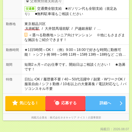
交通費別途支給あり
交通費全額支給 ■ガソリン代も全額支給（規定あ
交通費
り） ■無料駐車場もご相談ください
東京都品川区
勤務地
大井町駅
/
大井競馬場前駅
/
戸越銀座駅
/
…
＜選べる勤務地＞シニア向けマンション ※他にもさまざま
な施設をご紹介できます！
★1日5時間～OK！ （例）9:00～18:00で好きな時間に勤務可
勤務時間
能！ ＞シフト例 9時～14時 11時～15時 13時～18時など ご自身
のご都合に合わせて勤務時間をご相談ください！ ★家庭の都合
でお休みや時間の調整が必要な場合も遠慮なくご相談くださ
短期2ヵ月～のお仕事です。開始日はご相談ください！ ★急募
期間
い。
です！
日払いOK
/
履歴書不要
/
40～50代活躍中
/
副業・WワークOK
/
特徴
服装自由
/
シフト勤務
/
10名以上の大量募集
/
電話対応なし
/
パ
ソコンスキル不要
気になる！
応募する
詳細へ
掲載元企業名
株式会社ネオキャリア ナイス！介護事業部
掲載日：2026.08.07