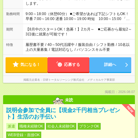
します。
9:00～18:00（休憩60分） ■ご希望があれば下記シフトもOK！
勤務時間
早番 7:00～16:00 遅番 10:00～19:00 時短 10:00～15:00 「家
族と休みを合わせたい」 「余裕を持って夕飯の準備がしたい」
「できれば残業はしたくない」 など、ご希望を教えてください
【8月中のスタートOK！急募！】2カ月～ ■ご応募から最短2～
期間
ね。 ※Wワーク希望の方へ 今ご覧のお仕事で希望する勤務時間
3日後に就業が可能です！
と、もう1つのお仕事の勤務時間。 合計で週40時間を超える場
合は応募できません。
履歴書不要
/
40～50代活躍中
/
服装自由
/
シフト勤務
/
10名以
特徴
上の大量募集
/
電話対応なし
/
パソコンスキル不要
気になる！
応募する
詳細へ
掲載元企業名
日研トータルソーシング株式会社 メディカルケア事業部
掲載日：2026.08.07
未読
NEW
説明会参加で全員に【現金2千円相当プレゼン
ト】生活のお手伝い
派遣
職種未経験OK
社会人未経験OK
ブランクOK
WEB登録・面接OK