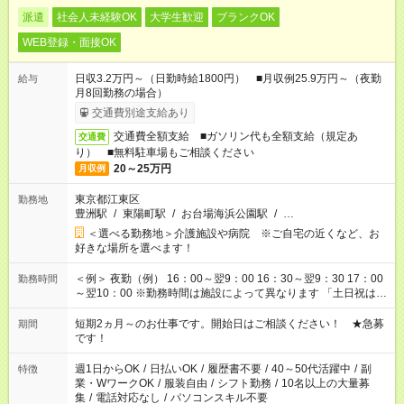
派遣
社会人未経験OK
大学生歓迎
ブランクOK
WEB登録・面接OK
日収3.2万円～（日勤時給1800円） ■月収例25.9万円～（夜勤
給与
月8回勤務の場合）
交通費別途支給あり
交通費全額支給 ■ガソリン代も全額支給（規定あ
交通費
り） ■無料駐車場もご相談ください
20～25万円
月収例
東京都江東区
勤務地
豊洲駅
/
東陽町駅
/
お台場海浜公園駅
/
…
＜選べる勤務地＞介護施設や病院 ※ご自宅の近くなど、お
好きな場所を選べます！
＜例＞ 夜勤（例） 16：00～翌9：00 16：30～翌9：30 17：00
勤務時間
～翌10：00 ※勤務時間は施設によって異なります 「土日祝は休
みたい」 「しっかり稼ぎたい」 「もう少し遅い時間から始めた
い」など ご希望にあったお仕事をご案内いたします。 ※未経験
短期2ヵ月～のお仕事です。開始日はご相談ください！ ★急募
期間
の方の場合は1～2ヶ月間は日中での仕事を経験いただき、 お
です！
仕事に慣れてからの夜勤になります。 ★家庭の都合でお休みが
必要な場合も遠慮なくご相談ください。
週1日からOK
/
日払いOK
/
履歴書不要
/
40～50代活躍中
/
副
特徴
業・WワークOK
/
服装自由
/
シフト勤務
/
10名以上の大量募
集
/
電話対応なし
/
パソコンスキル不要