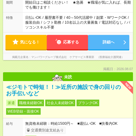
ん ※法令に基づき、週20時間以上勤務は社会保険への加入対象
開始日はご相談ください！ ★急募 ★職場が気に入れば、長期
期間
となります ※労働者派遣法（日雇い派遣の原則禁止）により、
でも働けます！
短時間・短期間の就業はご案内が難しい場合があります
日払いOK
/
履歴書不要
/
40～50代活躍中
/
副業・WワークOK
/
特徴
服装自由
/
シフト勤務
/
10名以上の大量募集
/
電話対応なし
/
パ
ソコンスキル不要
気になる！
応募する
詳細へ
掲載元企業名
マンパワーグループ株式会社 ケアサービス事業部 （医療福祉介護関連）
掲載日：2026.08.07
未読
NEW
≪ジモトで時短！！≫近所の施設で身の回りの
お手伝いなど
派遣
職種未経験OK
社会人未経験OK
ブランクOK
WEB登録・面接OK
無資格未経験：時給1500円～ ■週払いOK ■扶養内OK
給与
交通費別途支給あり