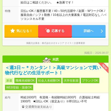
なります。★家庭の都合でお休みが必要な場合も遠慮なくご相談
始日はご相談ください。 ★急募です！
ください。
日払いOK
/
履歴書不要
/
40～50代活躍中
/
副業・WワークOK
/
特徴
服装自由
/
シフト勤務
/
10名以上の大量募集
/
電話対応なし
/
パ
ソコンスキル不要
気になる！
応募する
詳細へ
掲載元企業名
株式会社ネオキャリア ナイス！介護事業部
掲載日：2026.08.07
未読
NEW
＜週3日～＊カンタン！＞高級マンションで買い
物代行などの生活サポート！
派遣
職種未経験OK
社会人未経験OK
大学生歓迎
ブランクOK
WEB登録・面接OK
時給1600円 有資格・有経験時給1800円 介護福祉士時給
給与
1900円 ■日払いOK（規定あり）※即日払い不可
交通費別途支給あり