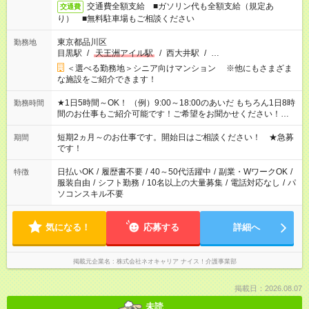
交通費全額支給 ■ガソリン代も全額支給（規定あ
交通費
り） ■無料駐車場もご相談ください
東京都品川区
勤務地
目黒駅
/
天王洲アイル駅
/
西大井駅
/
…
＜選べる勤務地＞シニア向けマンション ※他にもさまざま
な施設をご紹介できます！
★1日5時間～OK！ （例）9:00～18:00のあいだ もちろん1日8時
勤務時間
間のお仕事もご紹介可能です！ご希望をお聞かせください！★家
庭の都合でお休みが必要な場合も遠慮なくご相談ください。 ※
週最低15時間以上の勤務が必要です
短期2ヵ月～のお仕事です。開始日はご相談ください！ ★急募
期間
です！
日払いOK
/
履歴書不要
/
40～50代活躍中
/
副業・WワークOK
/
特徴
服装自由
/
シフト勤務
/
10名以上の大量募集
/
電話対応なし
/
パ
ソコンスキル不要
気になる！
応募する
詳細へ
掲載元企業名
株式会社ネオキャリア ナイス！介護事業部
掲載日：2026.08.07
未読