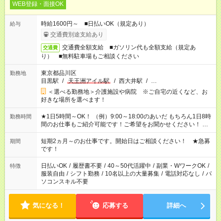
WEB登録・面接OK
時給1600円～ ■日払いOK（規定あり）
給与
交通費別途支給あり
交通費全額支給 ■ガソリン代も全額支給（規定あ
交通費
り） ■無料駐車場もご相談ください
東京都品川区
勤務地
目黒駅
/
天王洲アイル駅
/
西大井駅
/
…
＜選べる勤務地＞介護施設や病院 ※ご自宅の近くなど、お
好きな場所を選べます！
★1日5時間～OK！ （例）9:00～18:00のあいだ もちろん1日8時
勤務時間
間のお仕事もご紹介可能です！ご希望をお聞かせください！ ★
家庭の都合でお休みが必要な場合も遠慮なくご相談ください。
※週最低15時間以上の勤務が必要です
短期2ヵ月～のお仕事です。開始日はご相談ください！ ★急募
期間
です！
日払いOK
/
履歴書不要
/
40～50代活躍中
/
副業・WワークOK
/
特徴
服装自由
/
シフト勤務
/
10名以上の大量募集
/
電話対応なし
/
パ
ソコンスキル不要
気になる！
応募する
詳細へ