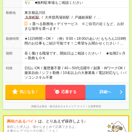
り） ■無料駐車場もご相談ください
東京都品川区
勤務地
大井町駅
/
大井競馬場前駅
/
戸越銀座駅
/
…
＜選べる勤務地＞デイサービス ※ご自宅の近くなど、お好
きな場所を選べます！
★1日5時間～OK！ （例）9:00～18:00のあいだ もちろん1日8時
勤務時間
間のお仕事もご紹介可能です！ご希望をお聞かせください！★家
庭の都合でお休みが必要な場合も遠慮なくご相談ください。 ※
週最低15時間以上の勤務が必要です
長く働ける職場です。開始日はご相談ください！ ★短期2ヶ月
期間
～勤務もＯＫ
日払いOK
/
履歴書不要
/
40～50代活躍中
/
副業・WワークOK
/
特徴
服装自由
/
シフト勤務
/
10名以上の大量募集
/
電話対応なし
/
パ
ソコンスキル不要
気になる！
応募する
詳細へ
掲載元企業名
株式会社ネオキャリア ナイス！介護事業部
興味のあるバイト
は、とりあえず保存しよう♪
保存した求人は、後からまとめて応募できるよ。
企業からアプローチが届くことも！