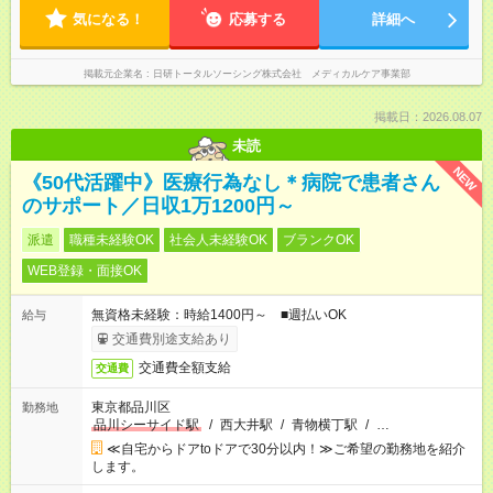
気になる！
応募する
詳細へ
掲載元企業名
日研トータルソーシング株式会社 メディカルケア事業部
掲載日：2026.08.07
未読
NEW
《50代活躍中》医療行為なし＊病院で患者さん
のサポート／日収1万1200円～
派遣
職種未経験OK
社会人未経験OK
ブランクOK
WEB登録・面接OK
無資格未経験：時給1400円～ ■週払いOK
給与
交通費別途支給あり
交通費全額支給
交通費
東京都品川区
勤務地
品川シーサイド駅
/
西大井駅
/
青物横丁駅
/
…
≪自宅からドアtoドアで30分以内！≫ご希望の勤務地を紹介
します。