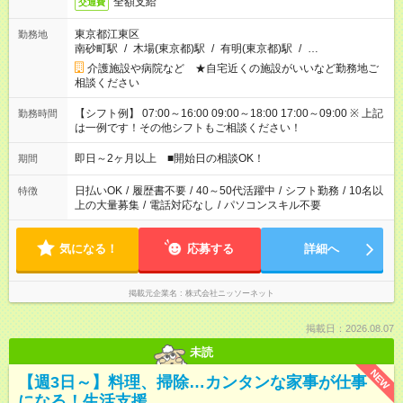
全額支給
交通費
東京都江東区
勤務地
南砂町駅
/
木場(東京都)駅
/
有明(東京都)駅
/
…
介護施設や病院など ★自宅近くの施設がいいなど勤務地ご
相談ください
【シフト例】 07:00～16:00 09:00～18:00 17:00～09:00 ※ 上記
勤務時間
は一例です！その他シフトもご相談ください！
即日～2ヶ月以上 ■開始日の相談OK！
期間
日払いOK
/
履歴書不要
/
40～50代活躍中
/
シフト勤務
/
10名以
特徴
上の大量募集
/
電話対応なし
/
パソコンスキル不要
気になる！
応募する
詳細へ
掲載元企業名
株式会社ニッソーネット
掲載日：2026.08.07
未読
NEW
【週3日～】料理、掃除…カンタンな家事が仕事
になる！生活支援