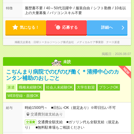
のお仕事の勤務時間。 合計で週40時間を超える場合は応募でき
ません
履歴書不要
/
40～50代活躍中
/
服装自由
/
シフト勤務
/
10名以
特徴
上の大量募集
/
パソコンスキル不要
気になる！
応募する
詳細へ
掲載元企業名
日研トータルソーシング株式会社 メディカルケア事業部 ナース派遣
掲載日：2026.08.07
未読
NEW
こぢんまり病院でのびのび働く＊清掃中心のカ
ンタン補助のおしごと
派遣
職種未経験OK
社会人未経験OK
大学生歓迎
ブランクOK
WEB登録・面接OK
時給1500円～ ■日払いOK（規定あり）※即日払い不可
給与
交通費別途支給あり
交通費全額支給 ■ガソリン代も全額支給（規定あ
交通費
り） ■無料駐車場もご相談ください