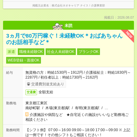
掲載元企業名
株式会社ネオキャリア ナイス！介護事業部
掲載日：2026.08.07
未読
NEW
3ヵ月で80万円稼ぐ！未経験OK＊おばあちゃん
のお話相手など＊
派遣
職種未経験OK
社会人未経験OK
ブランクOK
WEB登録・面接OK
無資格の方：時給1530円～1912円 / 介護福祉士：時給1830円～
給与
2287円 / 初任者以上：時給1730円～2162円
交通費別途支給あり
全額支給
交通費
東京都江東区
勤務地
南砂町駅
/
木場(東京都)駅
/
有明(東京都)駅
/
…
介護施設や病院など ★自宅近くの施設がいいなど勤務地ご
相談ください
【シフト例】 07:00～16:00 09:00～18:00 17:00～09:00 ※ 上記
勤務時間
は一例です！その他シフトもご相談ください！