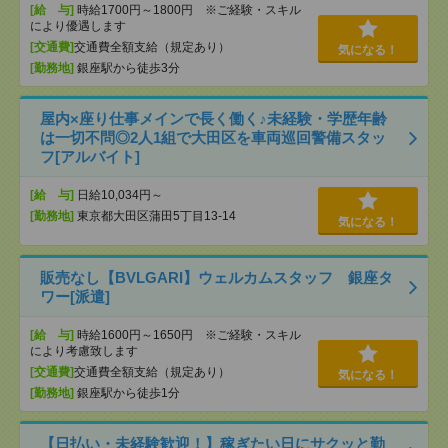
[給 与]
時給1700円～1800円 ※ご経験・スキル
により優遇します
[交通費]
交通費全額支給（規定あり）
気になる！
[勤務地]
銀座駅から徒歩3分
屋内×座り仕事メインで長く働く♪未経験・学歴年齢
は一切不問◎2人1組で大田区を車両巡回警備スタッ
フ[アルバイト]
[給 与]
日給10,034円～
[勤務地]
東京都大田区蒲田5丁目13-14
気になる！
販売なし【BVLGARI】ウェルカムスタッフ 銀座タ
ワー[派遣]
[給 与]
時給1600円～1650円 ※ご経験・スキル
により考慮致します
[交通費]
交通費全額支給（規定あり）
気になる！
[勤務地]
銀座駅から徒歩1分
【日払い・未経験歓迎！】稼ぎたい日にサクッと勤