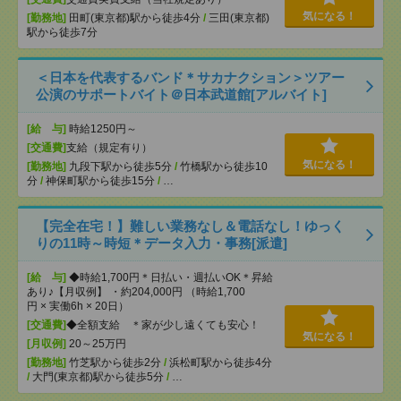
気になる！
[勤務地]
田町(東京都)駅から徒歩4分
/
三田(東京都)
駅から徒歩7分
＜日本を代表するバンド＊サカナクション＞ツアー
公演のサポートバイト＠日本武道館[アルバイト]
[給 与]
時給1250円～
[交通費]
支給（規定有り）
気になる！
[勤務地]
九段下駅から徒歩5分
/
竹橋駅から徒歩10
分
/
神保町駅から徒歩15分
/
…
【完全在宅！】難しい業務なし＆電話なし！ゆっく
りの11時～時短＊データ入力・事務[派遣]
[給 与]
◆時給1,700円＊日払い・週払いOK＊昇給
あり♪【月収例】 ・約204,000円 （時給1,700
円 × 実働6h × 20日）
[交通費]
◆全額支給 ＊家が少し遠くても安心！
気になる！
[月収例]
20～25万円
[勤務地]
竹芝駅から徒歩2分
/
浜松町駅から徒歩4分
/
大門(東京都)駅から徒歩5分
/
…