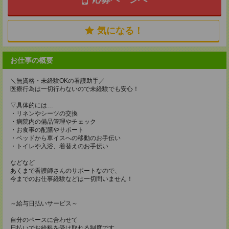
気になる！
お仕事の概要
＼無資格・未経験OKの看護助手／
医療行為は一切行わないので未経験でも安心！
▽具体的には…
・リネンやシーツの交換
・病院内の備品管理やチェック
・お食事の配膳やサポート
・ベッドから車イスへの移動のお手伝い
・トイレや入浴、着替えのお手伝い
などなど
あくまで看護師さんのサポートなので、
今までのお仕事経験などは一切問いません！
～給与日払いサービス～
自分のペースに合わせて
日払いでお給料を受け取れる制度です。