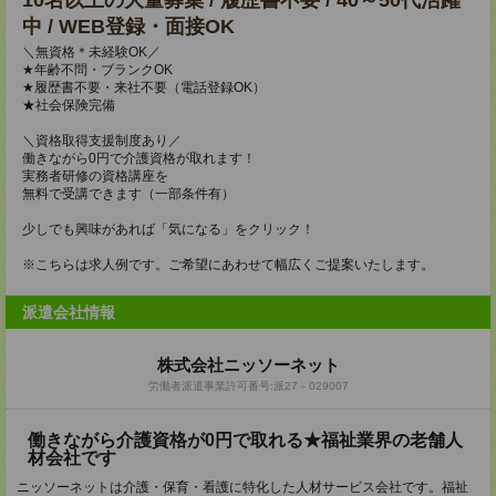
10名以上の大量募集 / 履歴書不要 / 40～50代活躍
中 / WEB登録・面接OK
＼無資格＊未経験OK／
★年齢不問・ブランクOK
★履歴書不要・来社不要（電話登録OK）
★社会保険完備
＼資格取得支援制度あり／
働きながら0円で介護資格が取れます！
実務者研修の資格講座を
無料で受講できます（一部条件有）
少しでも興味があれば「気になる」をクリック！
※こちらは求人例です。ご希望にあわせて幅広くご提案いたします。
派遣会社情報
株式会社ニッソーネット
労働者派遣事業許可番号:派27－029007
働きながら介護資格が0円で取れる★福祉業界の老舗人
材会社です
ニッソーネットは介護・保育・看護に特化した人材サービス会社です。福祉