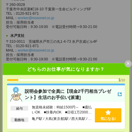
〒260-0028
千葉市中央区新町18-10 千葉第一生命ビルディング6F
TEL：0120-921-871
MAIL：
worker@nissonet.co.jp
担当：採用担当者
受付可能日時：9:30-19:00 ※電話受付時間⇒9:30-21:00
水戸支社
〒310-0011 茨城県水戸市三の丸1-4-73 水戸京成ビル4F
TEL：0120-921-871
MAIL：
worker@nissonet.co.jp
担当：採用担当者
受付可能日時：9:30-19:00 ※電話受付時間⇒9:30-21:00
×
宇都宮支社
どちらのお仕事が気になりますか？
〒320-0811 栃木県宇都宮市大通り1-2-11 フコク生命ビル4F
TEL：0120-921-871
1
/10
MAIL：
worker@nissonet.co.jp
担当：採用担当者
説明会参加で全員に【現金2千円相当プレゼ
受付可能日時：9:30-19:00 ※電話受付時間⇒9:30-21:00
ント】生活のお手伝い[派遣]
高崎支社
埼玉県さいたま市大宮区仲町2-23-2 大宮仲町センタービル3F（さいたま
無資格未経験：時給1500円～ ■週払
給与
支社内）
いOK ■扶養内OK ■日収1万2000円
TEL：0120-921-871
以上
亀戸駅 / 大島(東京都)駅 / 西大島駅 / …
気になる!
MAIL：
worker@nissonet.co.jp
勤務地
担当：採用担当者
受付可能日時：9:30-19:00 ※電話受付時間⇒9:30-21:00