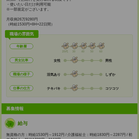
・使いたい日だけ利用可能
※一部規定がございます。
月収例26万9280円
（時給1530円×8H×22日間）
職場の雰囲気
年齢層
20代
30
40
50
60
男女比率
女性
男性
職場の様子
活気あり
しずか
仕事の仕方
テキパキ
コツコツ
募集情報
給与
無資格の方：時給1530円～1912円 / 介護福祉士：時給1830円～2287円 / 初