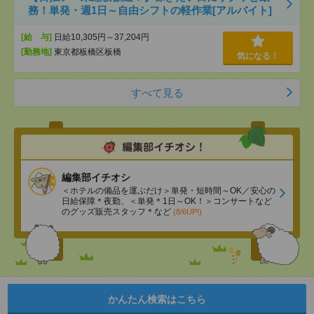
務！単発・週1日～自由シフトの軽作業[アルバイト]
[給 与]
日給10,305円～37,204円
[勤務地]
東京都板橋区板橋
気になる！
すべて見る
編集部イチオシ
＜ホテルの備品を運ぶだけ＞単発・短時間～OK／安心の
日給保障＊夜勤、＜単発＊1日～OK！＞コンサートなど
のグッズ販売スタッフ＊など
(8/6UP!)
かんたん検索はこちら