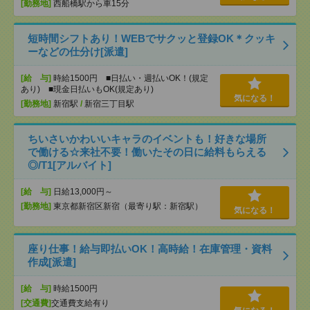
[勤務地]
西船橋駅から車15分
短時間シフトあり！WEBでサクッと登録OK＊クッキ
ーなどの仕分け[派遣]
[給 与]
時給1500円 ■日払い・週払いOK！(規定
あり) ■現金日払いもOK(規定あり)
気になる！
[勤務地]
新宿駅
/
新宿三丁目駅
ちいさいかわいいキャラのイベントも！好きな場所
で働ける☆来社不要！働いたその日に給料もらえる
◎/T1[アルバイト]
[給 与]
日給13,000円～
[勤務地]
東京都新宿区新宿（最寄り駅：新宿駅）
気になる！
座り仕事！給与即払いOK！高時給！在庫管理・資料
作成[派遣]
[給 与]
時給1500円
[交通費]
交通費支給有り