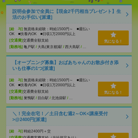
説明会参加で全員に【現金2千円相当プレゼント】生
活のお手伝い[派遣]
[給 与]
無資格未経験：時給1500円～ ■週払い
OK ■扶養内OK ■日収1万2000円以上
[交通費]
交通費全額支給
気になる！
[勤務地]
亀戸駅
/
大島(東京都)駅
/
西大島駅
/
…
【オープニング募集】おばあちゃんのお散歩付き添
いも仕事の1つ[派遣]
[給 与]
無資格未経験：時給1500円～ ■週払い
OK ■扶養内OK ■日収1万2000円以上
[交通費]
交通費全額支給
気になる！
[勤務地]
巣鴨駅
/
目白駅
/
北池袋駅
/
…
＼！完全在宅！／土日含む週2～OK<講座受付
>@2400円[派遣]
[給 与]
時給2400円＋交
[交通費]
交通費実費支給（当社規定あり）