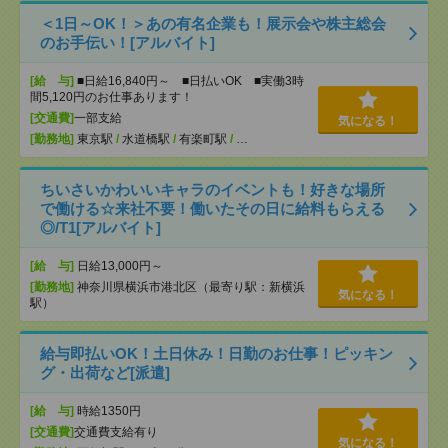
＜1日～OK！＞あの有名企業も！展示会や株主総会
のお手伝い！[アルバイト]
[給 与]
■日給16,840円～ ■日払いOK ■実働3時
間5,120円のお仕事あります！
[交通費]
一部支給
気になる！
[勤務地]
東京駅
/
水道橋駅
/
有楽町駅
/
…
ちいさいかわいいキャラのイベントも！好きな場所
で働ける☆来社不要！働いたその日に給料もらえる
◎/T1[アルバイト]
[給 与]
日給13,000円～
[勤務地]
神奈川県横浜市港北区（最寄り駅：新横浜
気になる！
駅）
給与即払いOK！土日休み！日勤のお仕事！ピッキン
グ・出荷など[派遣]
[給 与]
時給1350円
[交通費]
交通費支給有り
気になる！