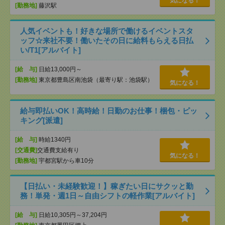
気になる！
[勤務地]
藤沢駅
人気イベントも！好きな場所で働けるイベントスタ
ッフ☆来社不要！働いたその日に給料もらえる日払
い/T1[アルバイト]
[給 与]
日給13,000円～
[勤務地]
東京都豊島区南池袋（最寄り駅：池袋駅）
気になる！
給与即払いOK！高時給！日勤のお仕事！梱包・ピッ
キング[派遣]
[給 与]
時給1340円
[交通費]
交通費支給有り
気になる！
[勤務地]
宇都宮駅から車10分
【日払い・未経験歓迎！】稼ぎたい日にサクッと勤
務！単発・週1日～自由シフトの軽作業[アルバイト]
[給 与]
日給10,305円～37,204円