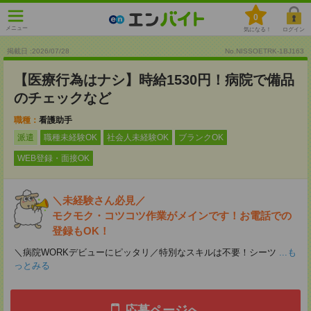
0
メニュー
気になる！
ログイン
掲載日 :2026
/
07
/
28
No.NISSOETRK-1BJ163
【医療行為はナシ】時給1530円！病院で備品
のチェックなど
職種：
看護助手
派遣
職種未経験OK
社会人未経験OK
ブランクOK
WEB登録・面接OK
＼未経験さん必見／
モクモク・コツコツ作業がメインです！お電話での
登録もOK！
＼病院WORKデビューにピッタリ／特別なスキルは不要！シーツ
...も
っとみる
応募ページへ