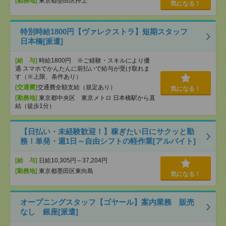
[勤務地]
東京都墨田区押上
気になる！
特別時給1800円【ヴァレクストラ】短期スタッフ
日本橋[派遣]
[給 与]
時給1800円 ※ご経験・スキルにより優
遇 スマホでかんたんに前払いで給与が受け取れま
す（※上限、条件あり）
[交通費]
交通費全額支給（規定あり）
気になる！
[勤務地]
東京都中央区 東京メトロ 日本橋駅から直
結（徒歩1分）
【日払い・未経験歓迎！】稼ぎたい日にサクッと勤
務！単発・週1日～自由シフトの軽作業[アルバイト]
[給 与]
日給10,305円～37,204円
[勤務地]
東京都墨田区東向島
気になる！
オープニングスタッフ【ゴヤール】案内業務 販売
なし 銀座[派遣]