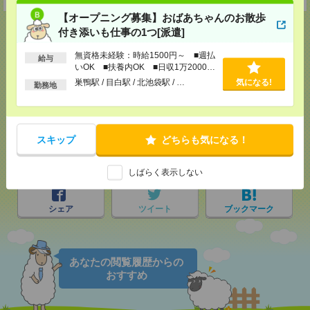
【オープニング募集】おばあちゃんのお散歩
付き添いも仕事の1つ[派遣]
無資格未経験：時給1500円～ ■週払
給与
応募ページへ
いOK ■扶養内OK ■日収1万2000円
以上
巣鴨駅 / 目白駅 / 北池袋駅 / …
気になる!
勤務地
気になる！
スキップ
どちらも気になる！
メール
LINE
で送る
で送る
しばらく表示しない
シェア
ツイート
ブックマーク
あなたの閲覧履歴からの
おすすめ