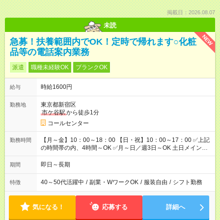
掲載日：2026.08.07
未読
NEW
急募！扶養範囲内でOK！定時で帰れます○化粧
品等の電話案内業務
派遣
職種未経験OK
ブランクOK
時給1600円
給与
東京都新宿区
勤務地
市ケ谷駅
から徒歩1分
コールセンター
【月～金】10：00～18：00 【日・祝】10：00～17：00 ✅上記
勤務時間
の時間帯の内、4時間～OK ✅月～日／週3日～OK 土日メイン・
平日のみもOK！自由シフト制です。 短時間でも、フルタイムで
もお好きな時間でOK！
即日～長期
期間
40～50代活躍中
/
副業・WワークOK
/
服装自由
/
シフト勤務
特徴
気になる！
応募する
詳細へ