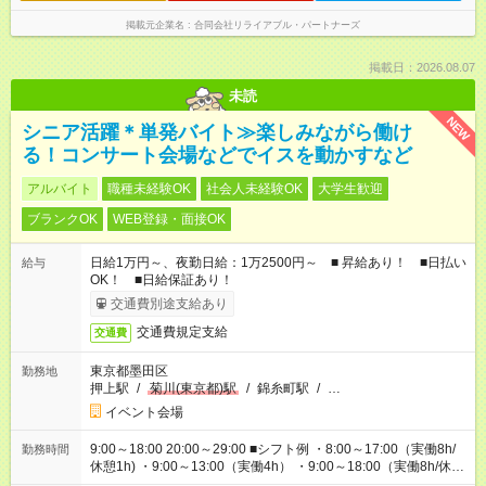
掲載元企業名
合同会社リライアブル・パートナーズ
掲載日：2026.08.07
未読
NEW
シニア活躍＊単発バイト≫楽しみながら働け
る！コンサート会場などでイスを動かすなど
アルバイト
職種未経験OK
社会人未経験OK
大学生歓迎
ブランクOK
WEB登録・面接OK
日給1万円～、夜勤日給：1万2500円～ ■ 昇給あり！ ■日払い
給与
OK！ ■日給保証あり！
交通費別途支給あり
交通費規定支給
交通費
東京都墨田区
勤務地
押上駅
/
菊川(東京都)駅
/
錦糸町駅
/
…
イベント会場
9:00～18:00 20:00～29:00 ■シフト例 ・8:00～17:00（実働8h/
勤務時間
休憩1h) ・9:00～13:00（実働4h） ・9:00～18:00（実働8h/休憩
1h) ・13:00～17:00（実働4h) ・21:00～翌5:00（実働7h/休憩