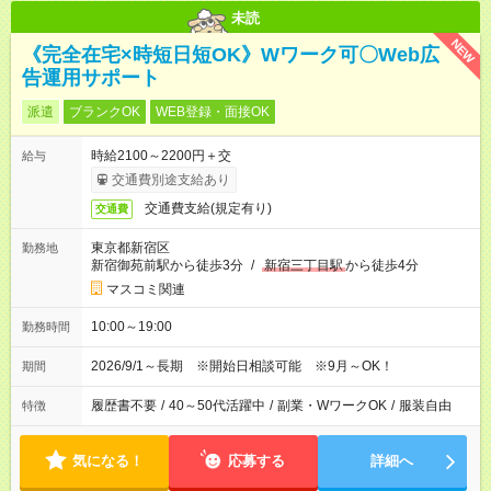
未読
NEW
《完全在宅×時短日短OK》Wワーク可〇Web広
告運用サポート
派遣
ブランクOK
WEB登録・面接OK
時給2100～2200円＋交
給与
交通費別途支給あり
交通費支給(規定有り)
交通費
東京都新宿区
勤務地
新宿御苑前駅から徒歩3分
/
新宿三丁目駅
から徒歩4分
マスコミ関連
10:00～19:00
勤務時間
2026/9/1～長期 ※開始日相談可能 ※9月～OK！
期間
履歴書不要
/
40～50代活躍中
/
副業・WワークOK
/
服装自由
特徴
気になる！
応募する
詳細へ