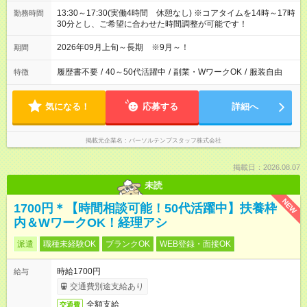
13:30～17:30(実働4時間 休憩なし) ※コアタイムを14時～17時
勤務時間
30分とし、ご希望に合わせた時間調整が可能です！
2026年09月上旬～長期 ※9月～！
期間
履歴書不要
/
40～50代活躍中
/
副業・WワークOK
/
服装自由
特徴
気になる！
応募する
詳細へ
掲載元企業名
パーソルテンプスタッフ株式会社
掲載日：2026.08.07
未読
NEW
1700円＊【時間相談可能！50代活躍中】扶養枠
内＆WワークOK！経理アシ
派遣
職種未経験OK
ブランクOK
WEB登録・面接OK
時給1700円
給与
交通費別途支給あり
全額支給
交通費