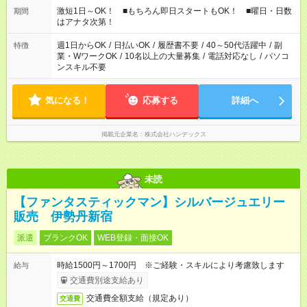
1h) など 作業時間は4h～8hで現場により変動あり！ 早く終わ
激短1日～OK！ ■もちろん即日スタートもOK！ ■曜日・日数
期間
っても日給保証！ シフトはお気軽にご相談ください♪
はアナタ次第！
週1日からOK
/
日払いOK
/
履歴書不要
/
40～50代活躍中
/
副
特徴
業・WワークOK
/
10名以上の大量募集
/
電話対応なし
/
パソコ
ンスキル不要
気になる！
応募する
詳細へ
掲載元企業名
株式会社ハンデックス
未読
【ファンタスティックマン】シルバージュエリー
販売 伊勢丹新宿
派遣
ブランクOK
WEB登録・面接OK
時給1500円～1700円 ※ご経験・スキルにより考慮致します
給与
交通費別途支給あり
交通費全額支給（規定あり）
交通費