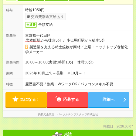
時給1950円
給与
交通費別途支給あり
全額支給
交通費
東京都千代田区
勤務地
岩本町駅
から徒歩5分
/
小伝馬町駅から徒歩5分
製造業を支える粘土鉱物が商材／上場・ニッチトップ老舗化
学メーカー
10:00～16:00(実働5時間10分 休憩50分)
勤務時間
2026年10月上旬～長期 ※10月～！
期間
履歴書不要
/
副業・WワークOK
/
パソコンスキル不要
特徴
気になる！
応募する
詳細へ
掲載元企業名
パーソルテンプスタッフ株式会社
掲載日：2026.08.07
未読