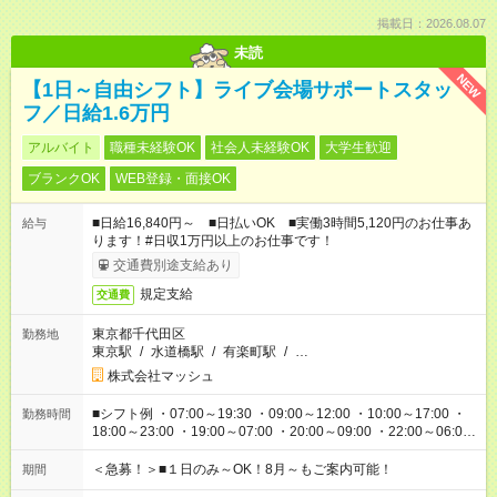
掲載日：2026.08.07
未読
NEW
【1日～自由シフト】ライブ会場サポートスタッ
フ／日給1.6万円
アルバイト
職種未経験OK
社会人未経験OK
大学生歓迎
ブランクOK
WEB登録・面接OK
■日給16,840円～ ■日払いOK ■実働3時間5,120円のお仕事あ
給与
ります！#日収1万円以上のお仕事です！
交通費別途支給あり
規定支給
交通費
東京都千代田区
勤務地
東京駅
/
水道橋駅
/
有楽町駅
/
…
株式会社マッシュ
■シフト例 ・07:00～19:30 ・09:00～12:00 ・10:00～17:00 ・
勤務時間
18:00～23:00 ・19:00～07:00 ・20:00～09:00 ・22:00～06:00
etc ★最短で3時間で5,120円のお仕事から 15時間で2万円近く稼
げるお仕事も！ ご希望のお時間に合わせてご紹介！ ※シフトは
＜急募！＞■１日のみ～OK！8月～もご案内可能！
期間
現場によって異なります。 ※勿論、休憩時間はあるのでご安心