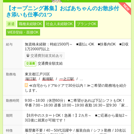
NEW
【オープニング募集】おばあちゃんのお散歩付
き添いも仕事の1つ
派遣
職種未経験OK
社会人未経験OK
ブランクOK
WEB登録・面接OK
無資格未経験：時給1500円～ ■週払いOK ■扶養内OK ■日収
給与
1万2000円以上
交通費別途支給あり
交通費全額支給
交通費
東京都江戸川区
勤務地
瑞江駅
/
船堀駅
/
一之江駅
/
…
≪自宅からドアtoドアで30分以内！≫ご希望の勤務地を紹介
します。
9:00～18:00（休憩60分） ■ご希望があれば下記シフトもOK！
勤務時間
早番 7:00～16:00 遅番 10:00～19:00 夜勤 16:30～翌9:30 「家族
と休みを合わせたい」 「余裕を持って夕飯の準備がしたい」
「できれば残業はしたくない」 など、ご希望を教えてください
【8月中のスタートOK！急募！】2カ月～ ■ご応募から最短2～
期間
ね。 ※Wワーク希望の方へ 今ご覧のお仕事で希望する勤務時間
3日後に就業が可能です！
と、もう1つのお仕事の勤務時間。 合計で週40時間を超える場
合は応募できません。
履歴書不要
/
40～50代活躍中
/
服装自由
/
シフト勤務
/
10名以
特徴