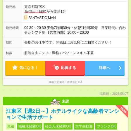
東京都新宿区
勤務地
新宿三丁目駅
から徒歩1分
FANTASTIC MAN
09:30～20:30 実働7時間30分・休憩1時間30分 営業時間に合わ
勤務時間
せたシフト制 【営業時間】10:00～20:00
長期のお仕事です。開始日はお気軽にご相談ください！
期間
服装自由
/
シフト勤務
/
パソコンスキル不要
特徴
気になる！
応募する
詳細へ
掲載元企業名
株式会社iDA
掲載日：2026.08.07
未読
NEW
江東区【週2日～】ホテルライクな高齢者マンシ
ョンで生活サポート
派遣
職種未経験OK
社会人未経験OK
大学生歓迎
ブランクOK