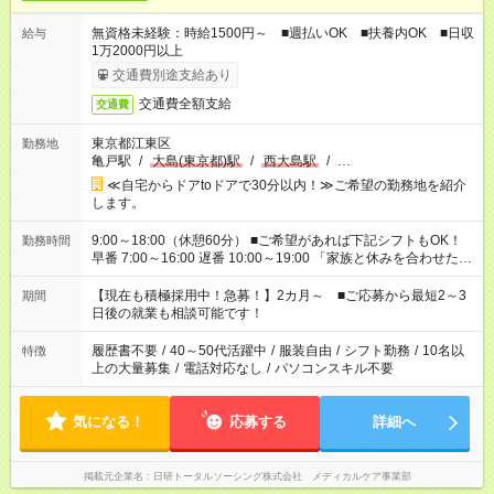
無資格未経験：時給1500円～ ■週払いOK ■扶養内OK ■日収
給与
1万2000円以上
交通費別途支給あり
交通費全額支給
交通費
東京都江東区
勤務地
亀戸駅
/
大島(東京都)駅
/
西大島駅
/
…
≪自宅からドアtoドアで30分以内！≫ご希望の勤務地を紹介
します。
9:00～18:00（休憩60分） ■ご希望があれば下記シフトもOK！
勤務時間
早番 7:00～16:00 遅番 10:00～19:00 「家族と休みを合わせた
い」 「余裕を持って夕飯の準備がしたい」 「できれば残業はし
たくない」 など、ご希望を教えてくださいね。 ※Wワーク希望
【現在も積極採用中！急募！】2カ月～ ■ご応募から最短2～3
期間
の方へ 今ご覧のお仕事で希望する勤務時間と、もう1つのお仕事
日後の就業も相談可能です！
の勤務時間。 合計で週40時間を超える場合は応募できません。
履歴書不要
/
40～50代活躍中
/
服装自由
/
シフト勤務
/
10名以
特徴
上の大量募集
/
電話対応なし
/
パソコンスキル不要
気になる！
応募する
詳細へ
掲載元企業名
日研トータルソーシング株式会社 メディカルケア事業部