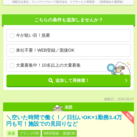
掲載元企業名
マンパワーグループ株式会社 ケアサービス事業部 （医療福祉介護関連）
こちらの条件も追加しませんか？
今が狙い目！急募
来社不要！WEB登録／面接OK
大量募集中！10名以上の大量募集
追加して再検索！
掲載日：2026.08.07
未読
NEW
＼空いた時間で働く！／日払いOK×1勤務3.4万
円も可！施設での見回りなど
派遣
ブランクOK
WEB登録・面接OK