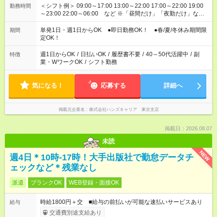
＜シフト例＞ 09:00～17:00 13:00～22:00 17:00～22:00 19:00
勤務時間
～23:00 22:00～06:00 など ※「昼間だけ」「夜勤だけ」など
の希望OK
単発1日・週1日からOK ●即日勤務OK！ ●春/夏/冬休み期間限
期間
定OK！
週1日からOK
/
日払いOK
/
履歴書不要
/
40～50代活躍中
/
副
特徴
業・WワークOK
/
シフト勤務
気になる！
応募する
詳細へ
掲載元企業名
株式会社ハンズキャリア 東京支店
掲載日：2026.08.07
未読
NEW
週4日＊10時-17時！大手出版社で勤怠データチ
ェックなど＊残業なし
派遣
ブランクOK
WEB登録・面接OK
時給1800円＋交 ■給与の前払いが可能な速払いサービスあり
給与
交通費別途支給あり