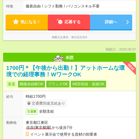
服装自由
/
シフト勤務
/
パソコンスキル不要
特徴
気になる！
応募する
詳細へ
掲載元企業名
株式会社iDA
掲載日：2026.08.07
未読
NEW
1700円＊【午後から出勤！】アットホームな環
境での経理事務！WワークOK
派遣
職種未経験OK
ブランクOK
WEB登録・面接OK
時給1700円
給与
交通費別途支給あり
全額支給
交通費
東京都江東区
勤務地
住吉(東京都)駅
から徒歩7分
イベント展示会で使用する資材の卸業者