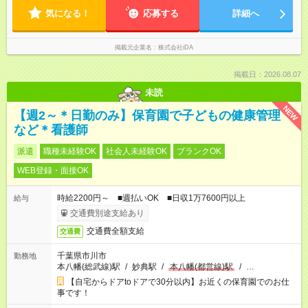
気になる！
応募する
詳細へ
掲載元企業名
株式会社iDA
掲載日：2026.08.07
未読
NEW
【週2～＊日勤のみ】保育園で子どもの健康管理
など＊看護師
派遣
職種未経験OK
社会人未経験OK
ブランクOK
WEB登録・面接OK
時給2200円～ ■週払いOK ■日収1万7600円以上
給与
交通費別途支給あり
交通費全額支給
交通費
千葉県市川市
勤務地
本八幡(総武線)駅
/
妙典駅
/
本八幡(都営線)駅
/
…
【自宅からドアtoドアで30分以内】お近くの保育園でのお仕
事です！