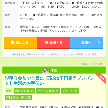
【日勤のみ】9:00～18:00（休憩60分） ■ご希望があればその他
勤務時間
シフトもOK！ （例）8:30～17:30 10:00～19:00 など
「家族とお休みを合わせたい」 「余裕を持って夕飯の準備がし
たい」 「できれば残業はしたくない」 など、ご希望があれば教
2ヶ月～ ■ご応募から最短3日後に開始可能 9月～、10月スタ
期間
えてくださいね。 ※Wワーク希望の方へ 今ご覧のお仕事で希望
ートもOK！
する勤務時間と、もう1つのお仕事の勤務時間。 合計で週40時
間を超える場合は応募できません
履歴書不要
/
40～50代活躍中
/
服装自由
/
シフト勤務
/
10名以
特徴
上の大量募集
/
電話対応なし
/
パソコンスキル不要
気になる！
応募する
詳細へ
掲載元企業名
日研トータルソーシング株式会社 メディカルケア事業部 ナース派遣
掲載日：2026.08.07
未読
NEW
説明会参加で全員に【現金2千円相当プレゼン
ト】生活のお手伝い
派遣
職種未経験OK
社会人未経験OK
ブランクOK
WEB登録・面接OK
無資格未経験：時給1500円～ ■週払いOK ■扶養内OK ■日収
給与