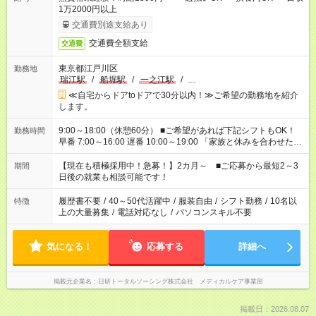
1万2000円以上
交通費別途支給あり
交通費全額支給
交通費
東京都江戸川区
勤務地
瑞江駅
/
船堀駅
/
一之江駅
/
…
≪自宅からドアtoドアで30分以内！≫ご希望の勤務地を紹介
します。
9:00～18:00（休憩60分） ■ご希望があれば下記シフトもOK！
勤務時間
早番 7:00～16:00 遅番 10:00～19:00 「家族と休みを合わせた
い」 「余裕を持って夕飯の準備がしたい」 「できれば残業はし
たくない」 など、ご希望を教えてくださいね。 ※Wワーク希望
【現在も積極採用中！急募！】2カ月～ ■ご応募から最短2～3
期間
の方へ 今ご覧のお仕事で希望する勤務時間と、もう1つのお仕事
日後の就業も相談可能です！
の勤務時間。 合計で週40時間を超える場合は応募できません。
履歴書不要
/
40～50代活躍中
/
服装自由
/
シフト勤務
/
10名以
特徴
上の大量募集
/
電話対応なし
/
パソコンスキル不要
気になる！
応募する
詳細へ
掲載元企業名
日研トータルソーシング株式会社 メディカルケア事業部
掲載日：2026.08.07