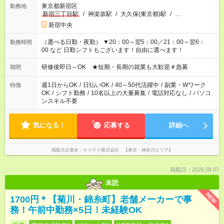
東京都新宿区
勤務地
新宿三丁目駅
/
神楽坂駅
/
大久保(東京都)駅
/
…
新宿中央
（選べる日勤・夜勤） ▼20：00～翌5：00／21：00～翌6：
勤務時間
00 など 日勤シフトもございます！自由に選べます！
研修後即日～OK ★短期・長期の就業も大歓迎＃急募
期間
週1日からOK
/
日払いOK
/
40～50代活躍中
/
副業・Wワーク
特徴
OK
/
シフト勤務
/
10名以上の大量募集
/
電話対応なし
/
パソコ
ンスキル不要
気になる！
応募する
詳細へ
掲載元企業名
テイケイ株式会社 【東京・神奈川エリア】
掲載日：2026.08.07
未読
NEW
1700円＊【菊川・錦糸町】老舗メーカーで事
務！午前中勤務×5日！未経験OK