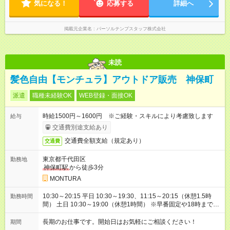
気になる！
応募する
詳細へ
掲載元企業名
パーソルテンプスタッフ株式会社
未読
髪色自由【モンチュラ】アウトドア販売 神保町
派遣
職種未経験OK
WEB登録・面接OK
時給1500円～1600円 ※ご経験・スキルにより考慮致します
給与
交通費別途支給あり
交通費全額支給（規定あり）
交通費
東京都千代田区
勤務地
神保町駅
から徒歩3分
MONTURA
10:30～20:15 平日 10:30～19:30、11:15～20:15（休憩1.5時
勤務時間
間） 土日 10:30～19:00（休憩1時間） ※早番固定や18時まで時
短など勤務時間の相談OK
長期のお仕事です。開始日はお気軽にご相談ください！
期間