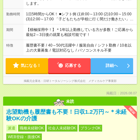
します。
1日5時間からOK！ ■シフト例 (1)8:00～13:00 (2)10:00～15:00
勤務時間
(3)12:00～17:00 「子どもたちが学校に行く間だけ働きたい」
「余裕を持って夕飯の準備がしたい」 「午前中は働いて、午後
はプライベートの時間にしたい」 など、ご希望を教えてくださ
【積極採用中！】＊1年以上勤務している方が多数！ご応募から
期間
いね。 ※Wワーク希望の方へ 今ご覧のお仕事で希望する勤務時
最短2～3日後の就業も相談可能です！
間と、もう1つのお仕事の勤務時間。 合計で週40時間を超える
場合は応募できません。
履歴書不要
/
40～50代活躍中
/
服装自由
/
シフト勤務
/
10名以
特徴
上の大量募集
/
電話対応なし
/
パソコンスキル不要
気になる！
応募する
詳細へ
掲載元企業名
日研トータルソーシング株式会社 メディカルケア事業部
掲載日：2026.08.07
未読
NEW
志望動機も履歴書も不要！日収1.2万円～＊未経
験OKの介護
派遣
職種未経験OK
社会人未経験OK
ブランクOK
WEB登録・面接OK