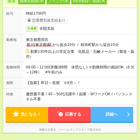
派遣
職種未経験OK
ブランクOK
WEB登録・面接OK
時給1700円
給与
交通費別途支給あり
全額支給
交通費
東京都墨田区
勤務地
菊川(東京都)駅
から徒歩10分
/
錦糸町駅から徒歩15分
創業130年以上の安定企業 化粧品・石鹸メーカー（製造・販
売）
09:00～12:00(実働3時間 休憩なし) ※勤務時間の相談OK（8:30
勤務時間
～12時） #午前のみ
【急募】即日～長期 ※8月～！
期間
履歴書不要
/
40～50代活躍中
/
副業・WワークOK
/
パソコンス
特徴
キル不要
気になる！
応募する
詳細へ
掲載元企業名
パーソルテンプスタッフ株式会社