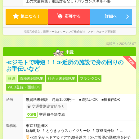
上の大量募集
/
電話対応なし
/
パソコンスキル不要
気になる！
応募する
詳細へ
掲載元企業名
日研トータルソーシング株式会社 メディカルケア事業部
掲載日：2026.08.07
未読
NEW
≪ジモトで時短！！≫近所の施設で身の回りの
お手伝いなど
派遣
職種未経験OK
社会人未経験OK
ブランクOK
WEB登録・面接OK
無資格未経験：時給1500円～ ■週払いOK ■扶養内OK
給与
交通費別途支給あり
交通費全額支給
交通費
東京都墨田区
勤務地
錦糸町駅
/
とうきょうスカイツリー駅
/
京成曳舟駅
/
…
≪自宅からドアtoドアで30分以内！≫ご希望の勤務地を紹介