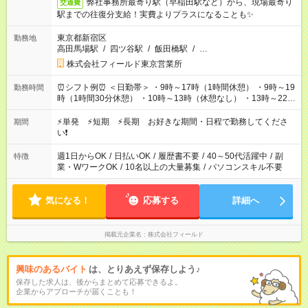
弊社事務所最寄り駅（早稲田駅など）から、現場最寄り
交通費
駅までの往復分支給！実費よりプラスになることも✨
東京都新宿区
勤務地
高田馬場駅
/
四ツ谷駅
/
飯田橋駅
/
…
株式会社フィールド東京営業所
⏰シフト例⏰ ＜日勤帯＞ ・9時～17時（1時間休憩） ・9時～19
勤務時間
時（1時間30分休憩） ・10時～13時（休憩なし） ・13時～22時
（1時間休憩） ＜夜勤帯＞ ・22時～午前2時（休憩なし） ・23
時～午前7時（1時間休憩） ・午前0時～6時（休憩なし） ※案件
⚡単発 ⚡短期 ⚡長期 お好きな期間・日程で勤務してくださ
期間
や日程により変動があります。 ※なるべく希望シフトに合うよ
い❗
う調整しております。
週1日からOK
/
日払いOK
/
履歴書不要
/
40～50代活躍中
/
副
特徴
業・WワークOK
/
10名以上の大量募集
/
パソコンスキル不要
気になる！
応募する
詳細へ
掲載元企業名
株式会社フィールド
興味のあるバイト
は、とりあえず保存しよう♪
保存した求人は、後からまとめて応募できるよ。
企業からアプローチが届くことも！