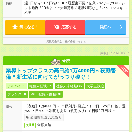
ください！
週1日からOK
/
日払いOK
/
履歴書不要
/
副業・WワークOK
/
シ
特徴
フト勤務
/
10名以上の大量募集
/
電話対応なし
/
パソコンスキル
不要
気になる！
応募する
詳細へ
掲載元企業名
株式会社マッシュ
掲載日：2026.08.07
未読
NEW
業界トップクラスの高日給1万4000円～夜勤警
備＊新生活に向けてがっつり稼ぐ！
アルバイト
職種未経験OK
社会人未経験OK
大学生歓迎
ブランクOK
WEB登録・面接OK
【夜勤】1万4000円～ ＊原則月2回払い（10日・25日） 他、週
給与
払い・日払いの制度もあり（規定あり）＃日収1万円以上
交通費別途支給あり
全額支給
交通費