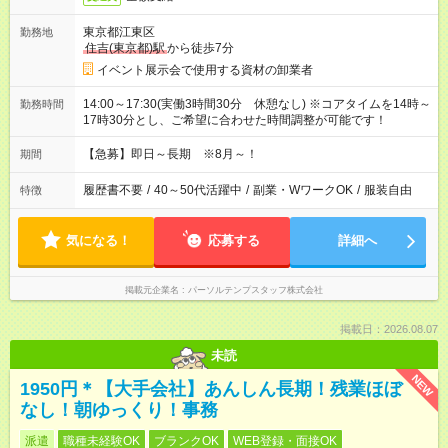
東京都江東区
勤務地
住吉(東京都)駅
から徒歩7分
イベント展示会で使用する資材の卸業者
14:00～17:30(実働3時間30分 休憩なし) ※コアタイムを14時～
勤務時間
17時30分とし、ご希望に合わせた時間調整が可能です！
【急募】即日～長期 ※8月～！
期間
履歴書不要
/
40～50代活躍中
/
副業・WワークOK
/
服装自由
特徴
気になる！
応募する
詳細へ
掲載元企業名
パーソルテンプスタッフ株式会社
掲載日：2026.08.07
未読
NEW
1950円＊【大手会社】あんしん長期！残業ほぼ
なし！朝ゆっくり！事務
派遣
職種未経験OK
ブランクOK
WEB登録・面接OK