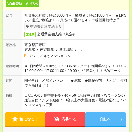
WEB登録・面接OK
無資格未経験：時給1600円～ 経験者：時給1800円～ ★日払
給与
い／週払い制度あり（月払いも選べます）※稼働開始時は手続き
完了次第のお支払いとなります。
交通費別途支給あり
交通費全額支給※規定有
交通費
東京都江東区
勤務地
豊洲駅
/
南砂町駅
/
新木場駅
/
…
＜シニア向けマンション＞
★1日6時間～の時短シフトOK ★スタート時間選べます！ 7:00～
勤務時間
16:00 9:00～17:00 11:00～19:00 など 残業なし！ ※Wワークの
場合、他のお仕事と合わせ週40時間超の就業はご案内できませ
ん ※法令に基づき、週20時間以上勤務は社会保険への加入対象
開始日はご相談ください！ ★急募 ★職場が気に入れば、長期
期間
となります ※労働者派遣法（日雇い派遣の原則禁止）により、
でも働けます！
短時間・短期間の就業はご案内が難しい場合があります
日払いOK
/
履歴書不要
/
40～50代活躍中
/
副業・WワークOK
/
特徴
服装自由
/
シフト勤務
/
10名以上の大量募集
/
電話対応なし
/
パ
ソコンスキル不要
気になる！
応募する
詳細へ