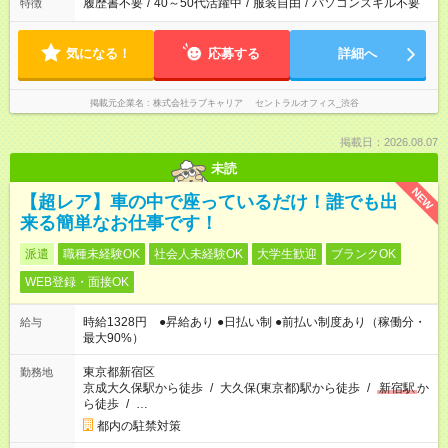
履歴書不要
/
40～50代活躍中
/
服装自由
/
パソコンスキル不要
特徴
気になる！
応募する
詳細へ
掲載元企業名
株式会社ラブキャリア セントラルオフィス_渋谷
掲載日：2026.08.07
未読
NEW
【超レア】車の中で座っているだけ！誰でも出
来る簡単なお仕事です！
派遣
職種未経験OK
社会人未経験OK
大学生歓迎
ブランクOK
WEB登録・面接OK
時給1328円 ●昇給あり ●日払い制 ●前払い制度あり（稼働分・
給与
最大90%）
東京都新宿区
勤務地
京成大久保駅から徒歩
/
大久保(東京都)駅から徒歩
/
新宿駅
か
ら徒歩
/
…
都内の駐禁対策