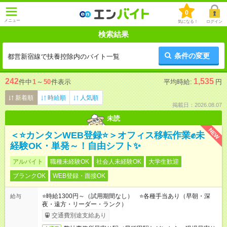
0
メニュー
気になる！
ログイン
検索結果
条件の変更
都営新宿線で扶養控除内のバイト一覧
242
1,535
件中
1
～
50
件表示
平均時給:
円
新着順
時給順
人気順
掲載日：2026.08.07
未読
NEW
＜⭐カンタンWEB登録⭐＞オフィス移転作業✊未
経験OK・単発～！自由シフト✨
アルバイト
職種未経験OK
社会人未経験OK
大学生歓迎
ブランクOK
WEB登録・面接OK
⭐時給1300円～（試用期間なし） ⭐各種手当あり（早朝・深
給与
夜・遠方・リーダー・ランク）
交通費別途支給あり