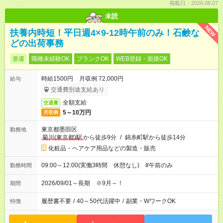
掲載日：2026.08.07
未読
NEW
扶養内時短！平日週4×9-12時午前のみ！石鹸な
どの出荷事務
派遣
職種未経験OK
ブランクOK
WEB登録・面接OK
時給1500円 月収例 72,000円
給与
交通費別途支給あり
全額支給
交通費
5～10万円
月収例
東京都墨田区
勤務地
菊川(東京都)駅
から徒歩9分
/
錦糸町駅から徒歩14分
化粧品・ヘアケア用品などの製造・販売
09:00～12:00(実働3時間 休憩なし) #午前のみ
勤務時間
2026/09/01～長期 ※9月～！
期間
履歴書不要
/
40～50代活躍中
/
副業・WワークOK
特徴