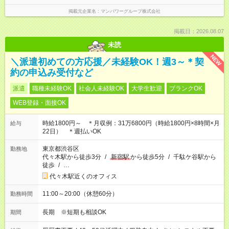
掲載元企業名
マンパワーグループ株式会社
掲載日：2026.08.07
未読
NEW
＼派遣初めての方応援／未経験OK！週3～＊契
約の申込み受付など
派遣
職種未経験OK
社会人未経験OK
大学生歓迎
ブランクOK
WEB登録・面接OK
時給1800円～ ＊月収例：31万6800円（時給1800円×8時間×月
給与
22日） ＊週払いOK
東京都渋谷区
勤務地
代々木駅から徒歩3分
/
新宿駅
から徒歩5分
/
千駄ケ谷駅から
徒歩
/
…
代々木駅近くのオフィス
11:00～20:00（休憩60分）
勤務時間
長期 ※短期も相談OK
期間