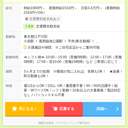
時給1900円～ 夜勤時給2310円～ 日収3.4万円～（夜勤時給
給与
2310円×15h）
交通費別途支給あり
交通費全額支給
交通費
東京都江戸川区
勤務地
小岩駅
/
葛西臨海公園駅
/
平井(東京都)駅
/
…
介護施設や病院 ※ご自宅近辺からご案内可能
≪シフト例≫ 10:00～15:00（実働5時間） 12:00～17:00（実働
勤務時間
5時間） 17:00～翌10:00（実働15時間）など ご希望に応じて、
働く時間は調整できます！ お気軽に担当へ相談ください！
3ヵ月までの短期 ※職場が気に入れば、長期もOK！ ★急募！
期間
即日勤務もOK！
週1日からOK
/
日払いOK
/
履歴書不要
/
40～50代活躍中
/
副
特徴
業・WワークOK
/
シフト勤務
/
10名以上の大量募集
/
電話対応
なし
/
パソコンスキル不要
気になる！
応募する
詳細へ
掲載元企業名
ケアスタッフィング株式会社