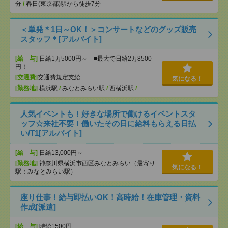
分
/
春日(東京都)駅から徒歩7分
＜単発＊1日～OK！＞コンサートなどのグッズ販売
スタッフ＊[アルバイト]
[給 与]
日給1万5000円～ ■最大で日給2万8500
円！
[交通費]
交通費規定支給
気になる！
[勤務地]
横浜駅
/
みなとみらい駅
/
西横浜駅
/
…
人気イベントも！好きな場所で働けるイベントスタ
ッフ☆来社不要！働いたその日に給料もらえる日払
い/T1[アルバイト]
[給 与]
日給13,000円～
[勤務地]
神奈川県横浜市西区みなとみらい（最寄り
気になる！
駅：みなとみらい駅）
座り仕事！給与即払いOK！高時給！在庫管理・資料
作成[派遣]
[給 与]
時給1500円