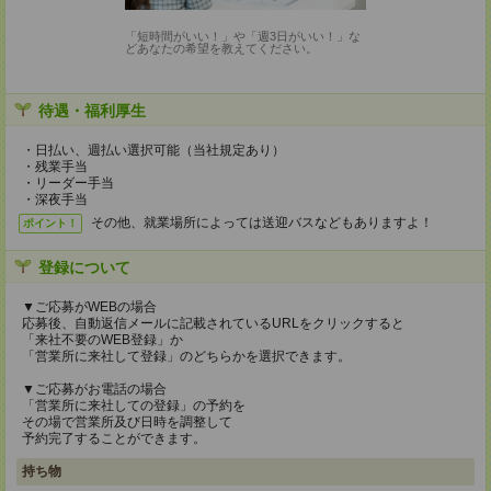
「短時間がいい！」や「週3日がいい！」な
どあなたの希望を教えてください。
待遇・福利厚生
・日払い、週払い選択可能（当社規定あり）
・残業手当
・リーダー手当
・深夜手当
その他、就業場所によっては送迎バスなどもありますよ！
ポイント！
登録について
▼ご応募がWEBの場合
応募後、自動返信メールに記載されているURLをクリックすると
「来社不要のWEB登録」か
「営業所に来社して登録」のどちらかを選択できます。
▼ご応募がお電話の場合
「営業所に来社しての登録」の予約を
その場で営業所及び日時を調整して
予約完了することができます。
持ち物