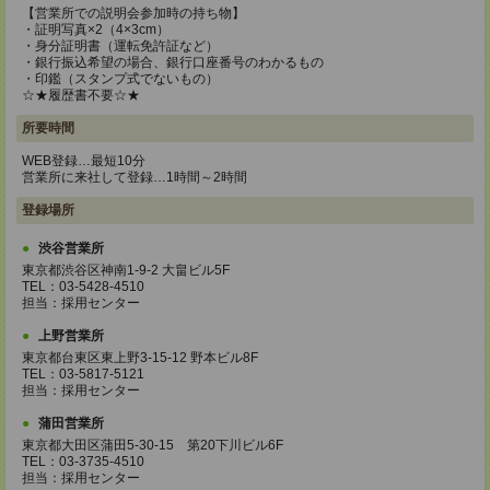
【営業所での説明会参加時の持ち物】
・証明写真×2（4×3cm）
・身分証明書（運転免許証など）
・銀行振込希望の場合、銀行口座番号のわかるもの
・印鑑（スタンプ式でないもの）
☆★履歴書不要☆★
所要時間
WEB登録…最短10分
営業所に来社して登録…1時間～2時間
登録場所
渋谷営業所
東京都渋谷区神南1-9-2 大畠ビル5F
TEL：03-5428-4510
担当：採用センター
上野営業所
東京都台東区東上野3-15-12 野本ビル8F
TEL：03-5817-5121
担当：採用センター
蒲田営業所
東京都大田区蒲田5-30-15 第20下川ビル6F
TEL：03-3735-4510
担当：採用センター