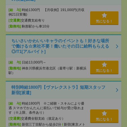
[給 与]
時給1300円 【月収例】191,000円(月収
例21日実働)
[交通費]
交通費支給有り
気になる！
[勤務地]
駒形駅から車10分
ちいさいかわいいキャラのイベントも！好きな場所
で働ける☆来社不要！働いたその日に給料もらえる
◎/T1[アルバイト]
[給 与]
日給13,000円～
[勤務地]
神奈川県横浜市港北区（最寄り駅：新横浜
気になる！
駅）
特別時給1800円【ヴァレクストラ】短期スタッフ
新宿[派遣]
[給 与]
時給1800円 ※ご経験・スキルにより優
遇 スマホでかんたんに前払いで給与が受け取れま
す（※上限、条件あり）
[交通費]
交通費全額支給（規定あり）
気になる！
[勤務地]
新宿三丁目駅から徒歩2分
/
新宿(東京メト