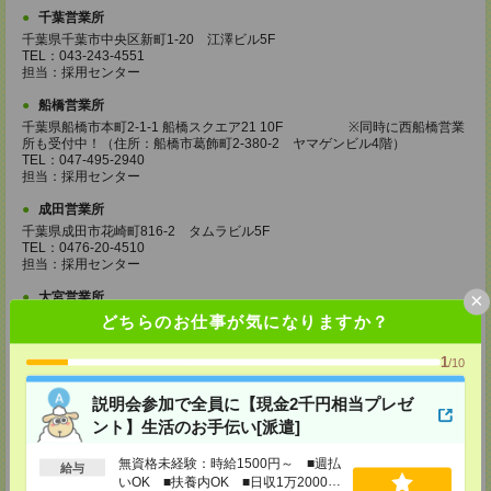
千葉営業所
千葉県千葉市中央区新町1-20 江澤ビル5F
TEL：043-243-4551
担当：採用センター
船橋営業所
千葉県船橋市本町2-1-1 船橋スクエア21 10F ※同時に西船橋営業
所も受付中！（住所：船橋市葛飾町2-380-2 ヤマゲンビル4階）
TEL：047-495-2940
担当：採用センター
成田営業所
千葉県成田市花崎町816-2 タムラビル5F
TEL：0476-20-4510
担当：採用センター
×
大宮営業所
埼玉県さいたま市大宮区桜木町2-8-3 阪デンタルビル5F
どちらのお仕事が気になりますか？
TEL：048-640-4520
担当：採用センター
1
/10
川越営業所
説明会参加で全員に【現金2千円相当プレゼ
埼玉県川越市脇田本町11-1 川越シティービル6F
TEL：049-238-7117
ント】生活のお手伝い[派遣]
担当：採用センター
無資格未経験：時給1500円～ ■週払
給与
越谷営業所
いOK ■扶養内OK ■日収1万2000円