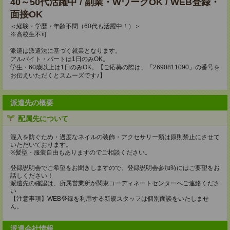
40～50代活躍中 / 副業・WワークOK / WEB登録・
面接OK
＜経験・学歴・年齢不問（60代も活躍中！）＞
※高校生不可
派遣は派遣法に基づく就業となります。
アルバイト・パートは1日のみOK。
学生・60歳以上は1日のみOK。【ご応募の際は、「2690811090」の番号を
お伝えいただくとスムーズです♪】
派遣先の概要
配属先について
混入を防ぐため・過度なネイルの装飾・アクセサリー類は原則禁止にさせて
いただいております。
※髪型・服装自由もありますのでご相談ください。
登録説明会でご希望をお聞きしますので、登録説明会参加時にはご要望をお
話しください！
派遣先の確認は、所属営業所か関東コーディネートセンターへご連絡くださ
い
【注意事項】WEB登録を利用する新規スタッフは個別面談をいたしませ
ん。
派遣会社情報