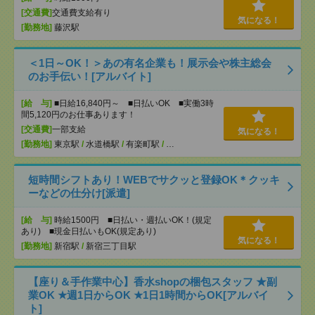
[交通費]
交通費支給有り
気になる！
[勤務地]
藤沢駅
＜1日～OK！＞あの有名企業も！展示会や株主総会
のお手伝い！[アルバイト]
[給 与]
■日給16,840円～ ■日払いOK ■実働3時
間5,120円のお仕事あります！
[交通費]
一部支給
気になる！
[勤務地]
東京駅
/
水道橋駅
/
有楽町駅
/
…
短時間シフトあり！WEBでサクッと登録OK＊クッキ
ーなどの仕分け[派遣]
[給 与]
時給1500円 ■日払い・週払いOK！(規定
あり) ■現金日払いもOK(規定あり)
気になる！
[勤務地]
新宿駅
/
新宿三丁目駅
【座り＆手作業中心】香水shopの梱包スタッフ ★副
業OK ★週1日からOK ★1日1時間からOK[アルバイ
ト]