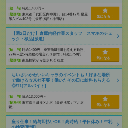
[給 与]
時給1,400円～
[勤務地]
東京都千代田区内神田2丁目14番12号 星屋
気になる！
第六ビル402号（最寄り駅：神田駅）
【週2日だけ】倉庫内軽作業スタッフ スマホのチェ
ック・検品[派遣]
[給 与]
時給1400円 ※実働8時間を超える勤務、
22時～翌5時勤務の場合25％割増：時給1750円
気になる！
[勤務地]
南船橋駅から徒歩10分程度
ちいさいかわいいキャラのイベントも！好きな場所
で働ける☆来社不要！働いたその日に給料もらえる
◎/T1[アルバイト]
[給 与]
日給13,000円～
[勤務地]
東京都世田谷区北沢（最寄り駅：下北沢
気になる！
駅）
座り仕事！給与即払いOK！高時給！平日休み！牛乳
の検査[派遣]