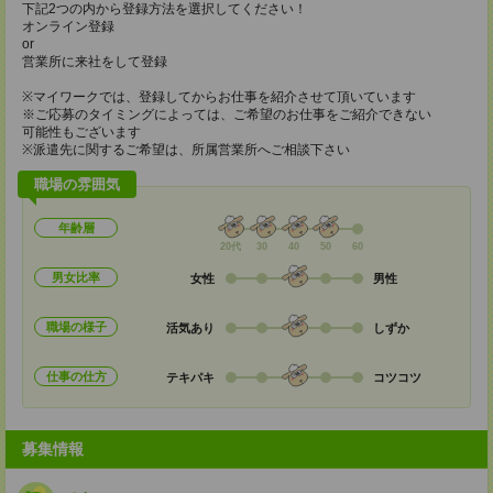
下記2つの内から登録方法を選択してください！
オンライン登録
or
営業所に来社をして登録
※マイワークでは、登録してからお仕事を紹介させて頂いています
※ご応募のタイミングによっては、ご希望のお仕事をご紹介できない
可能性もございます
※派遣先に関するご希望は、所属営業所へご相談下さい
職場の雰囲気
年齢層
20代
30
40
50
60
男女比率
女性
男性
職場の様子
活気あり
しずか
仕事の仕方
テキパキ
コツコツ
募集情報