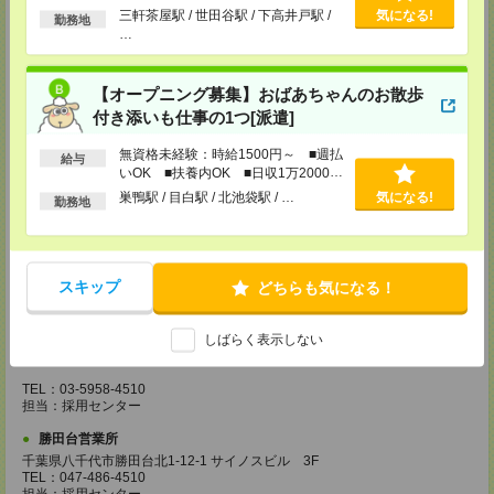
埼玉県越谷市南越谷1-16-8 イーストサンビル5 5F
以上
三軒茶屋駅 / 世田谷駅 / 下高井戸駅 /
気になる!
TEL：048-990-4510
勤務地
…
担当：採用センター
錦糸町営業所
東京都墨田区江東橋4-19-3 錦糸町ミハマビル 3F
【オープニング募集】おばあちゃんのお散歩
TEL：03-5669-4522
付き添いも仕事の1つ[派遣]
担当：採用センター
無資格未経験：時給1500円～ ■週払
新宿営業所
給与
いOK ■扶養内OK ■日収1万2000円
東京都新宿区西新宿1-8-1 新宿ビルディング5Ｆ
以上
TEL：03-6911-4510
巣鴨駅 / 目白駅 / 北池袋駅 / …
気になる!
勤務地
担当：採用センター
立川営業所
東京都立川市曙町2-31-15 日住金立川ビル3F
TEL：042-540-7331
スキップ
どちらも気になる！
担当：採用センター
池袋営業所
しばらく表示しない
東京都豊島区南池袋2-27-16 近藤ビル4F
TEL：03-5958-4510
担当：採用センター
勝田台営業所
千葉県八千代市勝田台北1-12-1 サイノスビル 3F
TEL：047-486-4510