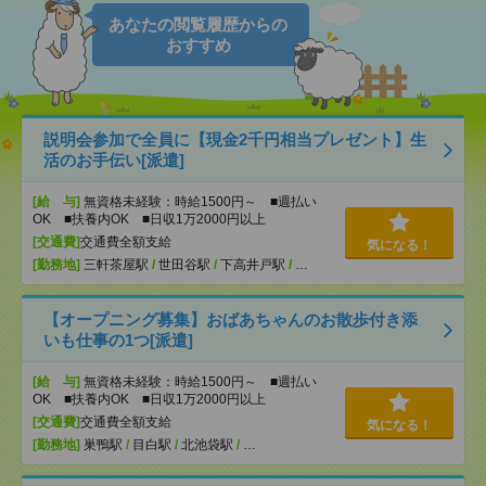
あなたの閲覧履歴からの
おすすめ
説明会参加で全員に【現金2千円相当プレゼント】生
活のお手伝い[派遣]
[給 与]
無資格未経験：時給1500円～ ■週払い
OK ■扶養内OK ■日収1万2000円以上
[交通費]
交通費全額支給
気になる！
[勤務地]
三軒茶屋駅
/
世田谷駅
/
下高井戸駅
/
…
【オープニング募集】おばあちゃんのお散歩付き添
いも仕事の1つ[派遣]
[給 与]
無資格未経験：時給1500円～ ■週払い
OK ■扶養内OK ■日収1万2000円以上
[交通費]
交通費全額支給
気になる！
[勤務地]
巣鴨駅
/
目白駅
/
北池袋駅
/
…