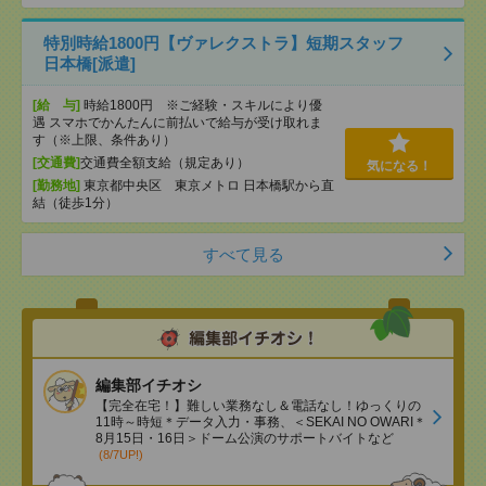
特別時給1800円【ヴァレクストラ】短期スタッフ
日本橋[派遣]
[給 与]
時給1800円 ※ご経験・スキルにより優
遇 スマホでかんたんに前払いで給与が受け取れま
す（※上限、条件あり）
[交通費]
交通費全額支給（規定あり）
気になる！
[勤務地]
東京都中央区 東京メトロ 日本橋駅から直
結（徒歩1分）
すべて見る
編集部イチオシ
【完全在宅！】難しい業務なし＆電話なし！ゆっくりの
11時～時短＊データ入力・事務、＜SEKAI NO OWARI＊
8月15日・16日＞ドーム公演のサポートバイトなど
(8/7UP!)