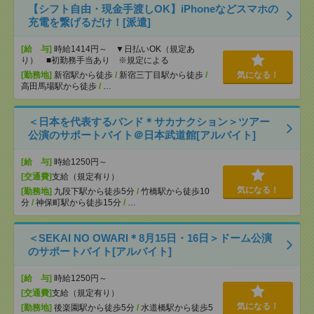
【シフト自由・現金手渡しOK】iPhoneなどスマホの
充電を繋げるだけ！[派遣]
[給 与]
時給1414円～ ▼日払いOK（規定あ
り） ■初勤務手当あり ※規定による
[勤務地]
新宿駅から徒歩
/
新宿三丁目駅から徒歩
/
気になる！
高田馬場駅から徒歩
/
…
＜日本を代表するバンド＊サカナクション＞ツアー
公演のサポートバイト＠日本武道館[アルバイト]
[給 与]
時給1250円～
[交通費]
支給（規定有り）
気になる！
[勤務地]
九段下駅から徒歩5分
/
竹橋駅から徒歩10
分
/
神保町駅から徒歩15分
/
…
＜SEKAI NO OWARI＊8月15日・16日＞ドーム公演
のサポートバイト[アルバイト]
[給 与]
時給1250円～
[交通費]
支給（規定有り）
気になる！
[勤務地]
後楽園駅から徒歩5分
/
水道橋駅から徒歩5