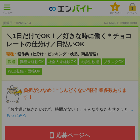
0
メニュー
気になる！
ログイン
掲載日 :2026
/
07
/
24
No.MWPT2690811090
＼1日だけでOK！／好きな時に働く＊チョコ
レートの仕分け／日払いOK
職種：
軽作業（仕分け・ピッキング・検品、商品管理）
派遣
職種未経験OK
社会人未経験OK
大学生歓迎
ブランクOK
WEB登録・面接OK
負担が少なめ！“しんどくない”軽作業多数ありま
す！
「お小遣い稼ぎたいけど、時間がない！」そんなあなたもサクッと
...
もっとみる
応募ページへ