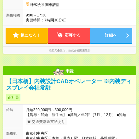
株式会社関東設計
9:00～17:30
勤務時間
実働時間：7時間30分/日
気になる！
応募する
詳細へ
掲載元企業名
株式会社関東設計
未読
【日本橋】内装設計CADオペレーター ※内装ディ
スプレイ会社常駐
正社員
月給220,000円～300,000円
給与
【賞与・昇給・諸手当】 ■賞与／年2回（7月、12月） ■昇給／
年1回（4月） ■通勤交通費支給(5万円以内／月) ■時間外手当 ■家
交通費別途支給あり
族手当 ■役職手当 ■資格手当(詳細は待遇・福利厚生欄をご確認
ください） 【試用期間】試用期間あり 試用期間の長さ：3ヶ月
東京都中央区
勤務地
雇用形態、給与は本採用時と同じです。
東京都中央区日本橋（最寄り駅：日本橋駅、茅場町駅）