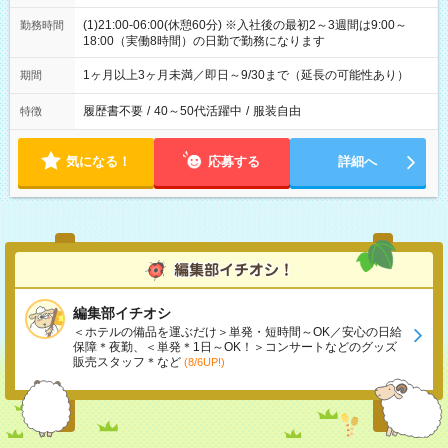
(1)21:00-06:00(休憩60分) ※入社後の最初2～3週間は9:00～
勤務時間
18:00（実働8時間）の日勤で勤務になります
1ヶ月以上3ヶ月未満／即日～9/30まで（延長の可能性あり）
期間
履歴書不要
/
40～50代活躍中
/
服装自由
特徴
気になる！
応募する
詳細へ
編集部イチオシ
＜ホテルの備品を運ぶだけ＞単発・短時間～OK／安心の日給
保障＊夜勤、＜単発＊1日～OK！＞コンサートなどのグッズ
販売スタッフ＊など
(8/6UP!)