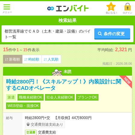
0
メニュー
気になる！
ログイン
検索結果
都営浅草線でＣＡＤ（土木・建築・設備）のバイ
条件の変更
ト一覧
15
2,321
件中
1
～
15
件表示
平均時給:
円
新着順
時給順
人気順
掲載日：2026.08.06
未読
NEW
時給2800円！《スキルアップ！》内装設計に関
するCADオペレータ
派遣
職種未経験OK
社会人未経験OK
ブランクOK
WEB登録・面接OK
時給2800円+交 【月収例】44万8000円
給与
交通費別途支給あり
交通費支給
交通費