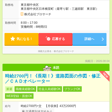
同じです。
東京都中央区
勤務地
東京都中央区日本橋室町（最寄り駅：三越前駅 東京駅）
株式会社プロサーチ
8:00～17:00
勤務時間
実働時間：8時間/日
気になる！
応募する
詳細へ
掲載元企業名
株式会社プロサーチ
掲載日：2026.08.04
未読
NEW
時給2700円！《長期！》道路図面の作図・修正
／ＣＡＤオペレーター
派遣
職種未経験OK
社会人未経験OK
ブランクOK
WEB登録・面接OK
時給2700円+交 【月収例】43万2000円
給与
交通費別途支給あり