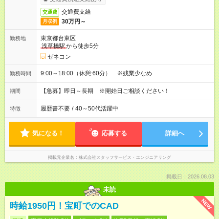
交通費支給
交通費
30万円～
月収例
東京都台東区
勤務地
浅草橋駅
から徒歩5分
ゼネコン
9:00～18:00（休憩:60分） ※残業少なめ
勤務時間
【急募】即日～長期 ※開始日ご相談ください！
期間
履歴書不要
/
40～50代活躍中
特徴
気になる！
応募する
詳細へ
掲載元企業名
株式会社スタッフサービス・エンジニアリング
掲載日：2026.08.03
未読
NEW
時給1950円！宝町でのCAD