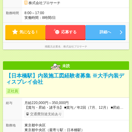
株式会社プロサーチ
8:00～17:00
勤務時間
実働時間：8時間/日
気になる！
応募する
詳細へ
掲載元企業名
株式会社プロサーチ
未読
【日本橋駅】内装施工図経験者募集 ※大手内装デ
ィスプレイ会社
正社員
月給220,000円～350,000円
給与
【賞与・昇給・諸手当】 ■賞与／年2回（7月、12月） ■昇給／
年1回（4月） ■通勤交通費支給(5万円以内／月) ■時間外手当 ■家
交通費別途支給あり
族手当 ■役職手当 ■資格手当(詳細は待遇・福利厚生欄をご確認
ください） 【試用期間】試用期間あり 試用期間の長さ：3ヶ月
東京都中央区
勤務地
雇用形態、給与は本採用時と同じです。
東京都中央区（最寄り駅：日本橋駅）