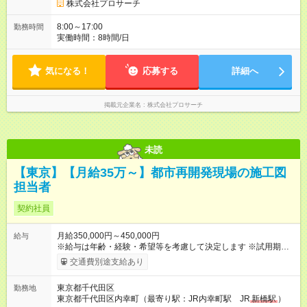
株式会社プロサーチ
8:00～17:00
勤務時間
実働時間：8時間/日
気になる！
応募する
詳細へ
掲載元企業名
株式会社プロサーチ
未読
【東京】【月給35万～】都市再開発現場の施工図
担当者
契約社員
月給350,000円～450,000円
給与
※給与は年齢・経験・希望等を考慮して決定します ※試用期間は
３ヶ月で、その他の条件に変更はありません 【試用期間】試用
交通費別途支給あり
期間あり 試用期間の長さ：3ヶ月 雇用形態、給与は本採用時と
同じです。
東京都千代田区
勤務地
東京都千代田区内幸町（最寄り駅：JR内幸町駅 JR
新橋駅
）