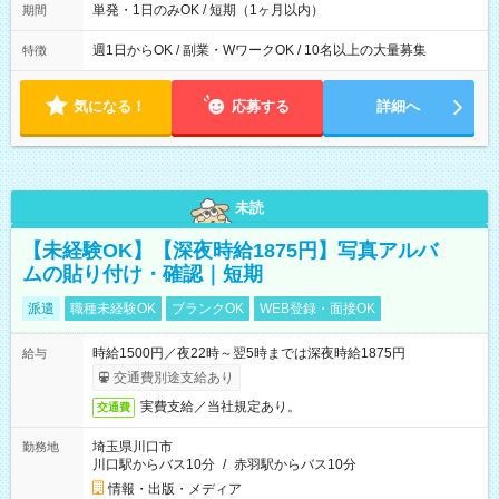
単発・1日のみOK / 短期（1ヶ月以内）
期間
週1日からOK / 副業・WワークOK / 10名以上の大量募集
特徴
気になる！
応募する
詳細へ
未読
【未経験OK】【深夜時給1875円】写真アルバ
ムの貼り付け・確認｜短期
派遣
職種未経験OK
ブランクOK
WEB登録・面接OK
時給1500円／夜22時～翌5時までは深夜時給1875円
給与
交通費別途支給あり
実費支給／当社規定あり。
交通費
埼玉県川口市
勤務地
川口駅からバス10分
/
赤羽駅からバス10分
情報・出版・メディア