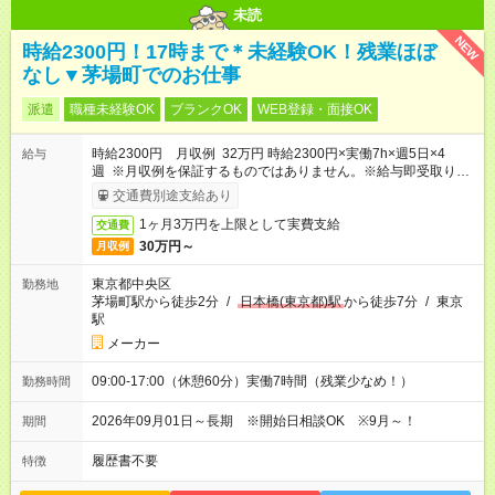
未読
NEW
時給2300円！17時まで＊未経験OK！残業ほぼ
なし▼茅場町でのお仕事
派遣
職種未経験OK
ブランクOK
WEB登録・面接OK
時給2300円 月収例 32万円 時給2300円×実働7h×週5日×4
給与
週 ※月収例を保証するものではありません。※給与即受取りサ
ービス利用可（利用条件有）
交通費別途支給あり
1ヶ月3万円を上限として実費支給
交通費
30万円～
月収例
東京都中央区
勤務地
茅場町駅から徒歩2分
/
日本橋(東京都)駅
から徒歩7分
/
東京
駅
メーカー
09:00-17:00（休憩60分）実働7時間（残業少なめ！）
勤務時間
2026年09月01日～長期 ※開始日相談OK ※9月～！
期間
履歴書不要
特徴