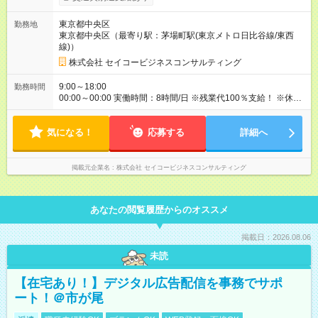
月 雇用形態、給与は本採用時と同じです。
東京都中央区
勤務地
東京都中央区（最寄り駅：茅場町駅(東京メトロ日比谷線/東西
線)）
株式会社 セイコービジネスコンサルティング
9:00～18:00
勤務時間
00:00～00:00 実働時間：8時間/日 ※残業代100％支給！ ※休日
出勤は発生した場合は、振替休日の取得が可能です。
気になる！
応募する
詳細へ
掲載元企業名
株式会社 セイコービジネスコンサルティング
あなたの閲覧履歴からのオススメ
掲載日：2026.08.06
未読
【在宅あり！】デジタル広告配信を事務でサポ
ート！＠市が尾