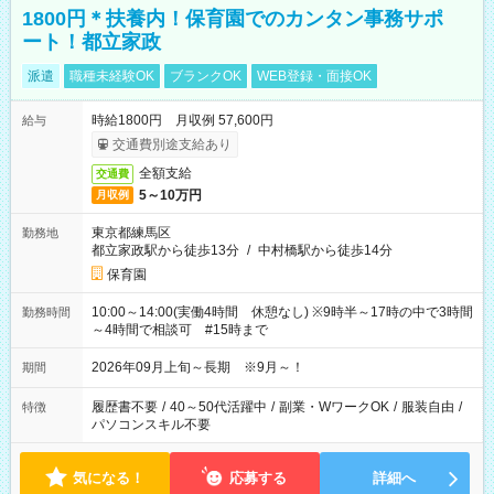
1800円＊扶養内！保育園でのカンタン事務サポ
ート！都立家政
派遣
職種未経験OK
ブランクOK
WEB登録・面接OK
時給1800円 月収例 57,600円
給与
交通費別途支給あり
全額支給
交通費
5～10万円
月収例
東京都練馬区
勤務地
都立家政駅から徒歩13分
/
中村橋駅から徒歩14分
保育園
10:00～14:00(実働4時間 休憩なし) ※9時半～17時の中で3時間
勤務時間
～4時間で相談可 #15時まで
2026年09月上旬～長期 ※9月～！
期間
履歴書不要
/
40～50代活躍中
/
副業・WワークOK
/
服装自由
/
特徴
パソコンスキル不要
気になる！
応募する
詳細へ