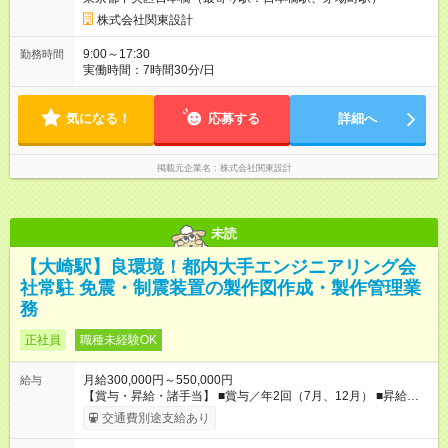
株式会社関東設計
9:00～17:30
勤務時間
実働時間：7時間30分/日
気になる！
応募する
詳細へ
掲載元企業名
株式会社関東設計
未読
【大崎駅】良環境！都内大手エンジニアリング会
社常駐 免震・制震装置の製作図作成・製作管理業
務
正社員
職種未経験OK
月給300,000円～550,000円
給与
【賞与・昇給・諸手当】 ■賞与／年2回（7月、12月） ■昇給／
年1回（4月） ■通勤交通費支給(5万円以内／月) ■時間外手当 ■家
交通費別途支給あり
族手当 ■役職手当 ■資格手当(詳細は待遇・福利厚生欄をご確認
ください） ※試用期間は3ヶ月（条件変動なし） 【試用期間】試