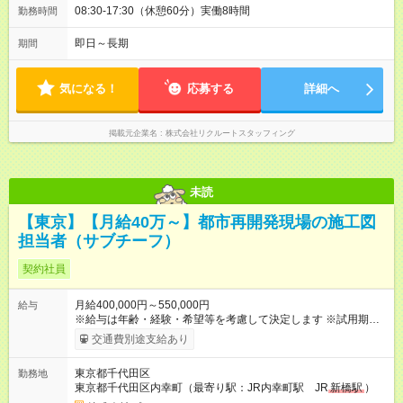
08:30-17:30（休憩60分）実働8時間
勤務時間
即日～長期
期間
気になる！
応募する
詳細へ
掲載元企業名
株式会社リクルートスタッフィング
未読
【東京】【月給40万～】都市再開発現場の施工図
担当者（サブチーフ）
契約社員
月給400,000円～550,000円
給与
※給与は年齢・経験・希望等を考慮して決定します ※試用期間は
３ヶ月で、その他の条件に変更はありません 【試用期間】試用
交通費別途支給あり
期間あり 試用期間の長さ：3ヶ月 雇用形態、給与は本採用時と
同じです。
東京都千代田区
勤務地
東京都千代田区内幸町（最寄り駅：JR内幸町駅 JR
新橋駅
）