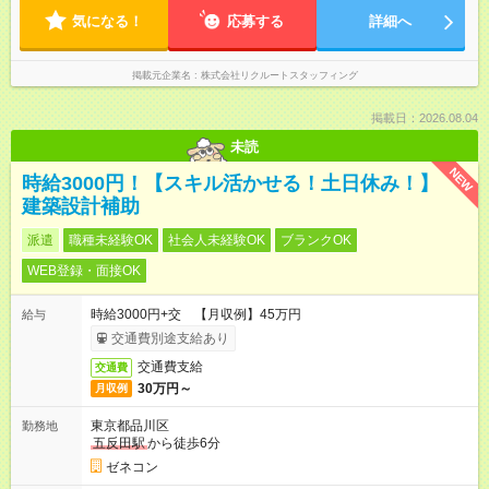
気になる！
応募する
詳細へ
掲載元企業名
株式会社リクルートスタッフィング
掲載日：2026.08.04
未読
NEW
時給3000円！【スキル活かせる！土日休み！】
建築設計補助
派遣
職種未経験OK
社会人未経験OK
ブランクOK
WEB登録・面接OK
時給3000円+交 【月収例】45万円
給与
交通費別途支給あり
交通費支給
交通費
30万円～
月収例
東京都品川区
勤務地
五反田駅
から徒歩6分
ゼネコン