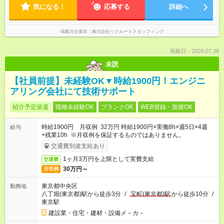
気になる！
応募する
詳細へ
掲載元企業名
株式会社リクルートスタッフィング
掲載日：2026.07.28
未読
【社員前提】未経験OK▼時給1900円！エンジニ
アリング会社にて技術サポート
紹介予定派遣
職種未経験OK
ブランクOK
WEB登録・面接OK
時給1900円 月収例 32万円 時給1900円×実働8h×週5日×4週
給与
+残業10h ※月収例を保証するものではありません。
交通費別途支給あり
1ヶ月3万円を上限として実費支給
交通費
30万円～
月収例
東京都中央区
勤務地
八丁堀(東京都)駅から徒歩3分
/
宝町(東京都)駅
から徒歩10分
/
東京駅
建設業・住宅・建材・設備メ－カ－