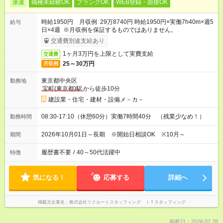
派遣
職種未経験OK
ブランクOK
WEB登録・面接OK
時給1950円 月収例 29万8740円 時給1950円×実働7h40m×週5
給与
日×4週 ※月収例を保証するものではありません。
交通費別途支給あり
1ヶ月3万円を上限として実費支給
交通費
25～30万円
月収例
東京都中央区
勤務地
宝町(東京都)駅
から徒歩10分
建設業・住宅・建材・設備メ－カ－
08:30-17:10（休憩60分）実働7時間40分 （残業少なめ！）
勤務時間
2026年10月01日～長期 ※開始日相談OK ※10月～
期間
履歴書不要
/
40～50代活躍中
特徴
気になる！
応募する
詳細へ
掲載元企業名
株式会社リクルートスタッフィング ＩＴスタッフィング
掲載日：2026.07.28