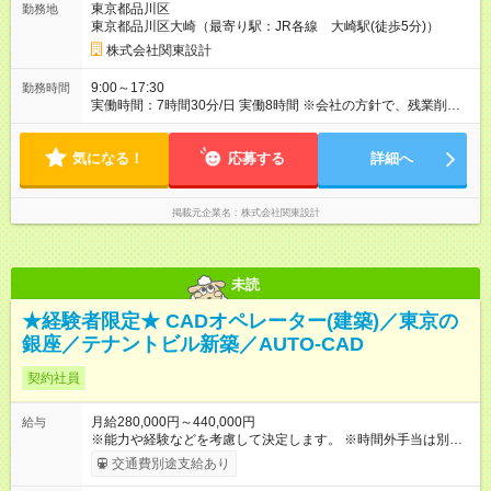
東京都品川区
勤務地
用期間あり 試用期間の長さ：3ヶ月 雇用形態、給与は本採用時
東京都品川区大崎（最寄り駅：JR各線 大崎駅(徒歩5分)）
と同じです。
株式会社関東設計
9:00～17:30
勤務時間
実働時間：7時間30分/日 実働8時間 ※会社の方針で、残業削減に
積極的に取り組んでいます。 就業環境を改善したく、転職を考
えられている方は遠慮なくご相談ください。 ※残業月平均20～
気になる！
30時間程度
応募する
詳細へ
掲載元企業名
株式会社関東設計
未読
★経験者限定★ CADオペレーター(建築)／東京の
銀座／テナントビル新築／AUTO-CAD
契約社員
月給280,000円～440,000円
給与
※能力や経験などを考慮して決定します。 ※時間外手当は別途支
給致します。 【試用期間】試用期間あり 試用期間の長さ：3ヶ
交通費別途支給あり
月 雇用形態、給与は本採用時と同じです。