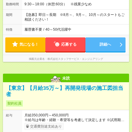
9:30～18:00（休憩:60分） ※残業少なめ
勤務時間
【急募】即日～長期 ※8月～、9月～、10月～のスタートもご
期間
相談ください！
履歴書不要
/
40～50代活躍中
特徴
気になる！
応募する
詳細へ
掲載元企業名
株式会社スタッフサービス・エンジニアリング
未読
【東京】【月給35万～】再開発現場の施工図担当
者
契約社員
月給350,000円～450,000円
給与
※給与は年齢・経験・希望等を考慮して決定します ※試用期間は
３ヶ月で、その他の条件に変更はありません 【試用期間】試用
交通費別途支給あり
期間あり 試用期間の長さ：3ヶ月 雇用形態、給与は本採用時と