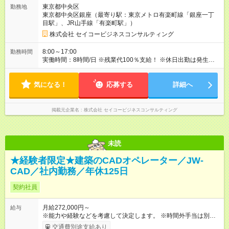
東京都中央区
勤務地
東京都中央区銀座（最寄り駅：東京メトロ有楽町線「銀座一丁
目駅」、JR山手線「有楽町駅」）
株式会社 セイコービジネスコンサルティング
8:00～17:00
勤務時間
実働時間：8時間/日 ※残業代100％支給！ ※休日出勤は発生した
場合は、振替休日の取得が可能です。
気になる！
応募する
詳細へ
掲載元企業名
株式会社 セイコービジネスコンサルティング
未読
★経験者限定★建築のCADオペレーター／JW-
CAD／社内勤務／年休125日
契約社員
月給272,000円～
給与
※能力や経験などを考慮して決定します。 ※時間外手当は別途支
給致します。 【試用期間】試用期間あり 試用期間の長さ：3ヶ
交通費別途支給あり