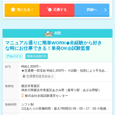
気になる！
応募する
詳細へ
未読
マニュアル通りに簡単WORK◆未経験から好き
な時にお仕事できる！単発OK◎試験監督
アルバイト
職種未経験OK
時給1,300円～
給与
★交通費一部支給 時給1,300円～ ※試験・役割により手当あり
※勤務回数により昇給あり 【即給（前払い）オプションあ
交通費別途支給あり
り！】 希望される場合、勤務から1週間ほどで給与の一部を受け
取れます。 ※手数料418円がかかります。 【過去試験日の収入
横浜市青葉区
勤務地
例】 ・河合塾模擬試験 8:30～17:30（休憩1時間） 時給1,300円
神奈川県横浜市青葉区あざみ野（最寄り駅：あざみ野駅）
×8時間＝日収10,400円＋交通費 ※当日の役割により時給＋100
円の場合あり ・国家試験 7:00～13:30（休憩なし） 時給1,300
株式会社全国試験運営センター
円（役割手当＋100円）×6時間＝日収8,400円＋交通費 【試用期
間】試用期間なし
シフト制
勤務時間
1日あたりの実働時間：最大7時間/日 09：00～17：00 ※勤務時
間は 試験により異なります。