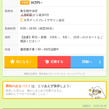
30万円～
月収例
東京都中央区
勤務地
人形町駅
から徒歩2分
大手ディスプレイデザイン会社
9:00～18:00（休憩:60分）
勤務時間
【急募】即日～長期 ※8月～、9月～、10月～のスタートもご
期間
相談ください！
履歴書不要
/
40～50代活躍中
特徴
気になる！
応募する
詳細へ
掲載元企業名
株式会社スタッフサービス・エンジニアリング
興味のあるバイト
は、とりあえず保存しよう♪
保存した求人は、後からまとめて応募できるよ。
企業からアプローチが届くことも！
掲載日：2026.08.05