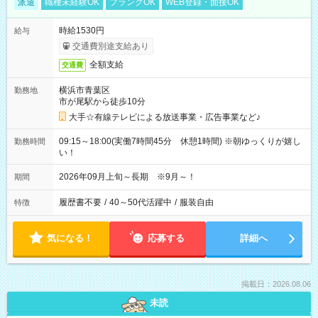
派遣
職種未経験OK
ブランクOK
WEB登録・面接OK
時給1530円
給与
交通費別途支給あり
全額支給
交通費
横浜市青葉区
勤務地
市が尾駅から徒歩10分
大手☆有線テレビによる放送事業・広告事業など♪
09:15～18:00(実働7時間45分 休憩1時間) ※朝ゆっくりが嬉し
勤務時間
い！
2026年09月上旬～長期 ※9月～！
期間
履歴書不要
/
40～50代活躍中
/
服装自由
特徴
気になる！
応募する
詳細へ
掲載日：2026.08.06
未読