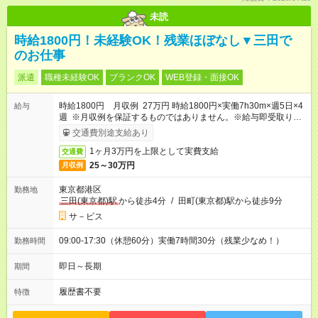
未読
時給1800円！未経験OK！残業ほぼなし▼三田で
のお仕事
派遣
職種未経験OK
ブランクOK
WEB登録・面接OK
時給1800円 月収例 27万円 時給1800円×実働7h30m×週5日×4
給与
週 ※月収例を保証するものではありません。※給与即受取りサ
ービス利用可（利用条件有）
交通費別途支給あり
1ヶ月3万円を上限として実費支給
交通費
25～30万円
月収例
東京都港区
勤務地
三田(東京都)駅
から徒歩4分
/
田町(東京都)駅から徒歩9分
サ－ビス
09:00-17:30（休憩60分）実働7時間30分（残業少なめ！）
勤務時間
即日～長期
期間
履歴書不要
特徴