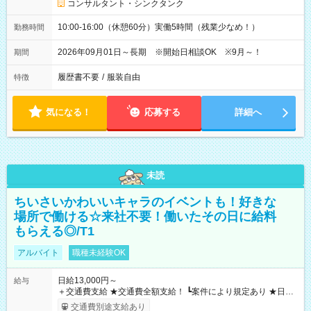
コンサルタント・シンクタンク
10:00-16:00（休憩60分）実働5時間（残業少なめ！）
勤務時間
2026年09月01日～長期 ※開始日相談OK ※9月～！
期間
履歴書不要
/
服装自由
特徴
気になる！
応募する
詳細へ
未読
ちいさいかわいいキャラのイベントも！好きな
場所で働ける☆来社不要！働いたその日に給料
もらえる◎/T1
アルバイト
職種未経験OK
日給13,000円～
給与
＋交通費支給 ★交通費全額支給！ ┗案件により規定あり ★日払
いOK！（規定あり） ┗働いたその日に現金GET♪ お仕事後はコ
交通費別途支給あり