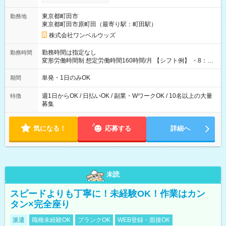
ンビニATMから 日払い分を引き落とせます！ 【試用期間】試
用期間なし
東京都町田市
勤務地
東京都町田市原町田（最寄り駅：町田駅）
株式会社ワンベルウッズ
勤務時間は指定なし
勤務時間
変形労働時間制 想定労働時間160時間/月 【シフト例】 ・8：00
～21：00
単発・1日のみOK
期間
週1日からOK / 日払いOK / 副業・WワークOK / 10名以上の大量
特徴
募集
気になる！
応募する
詳細へ
未読
スピードよりも丁寧に！未経験OK！作業はカン
タン×完全座り
派遣
職種未経験OK
ブランクOK
WEB登録・面接OK