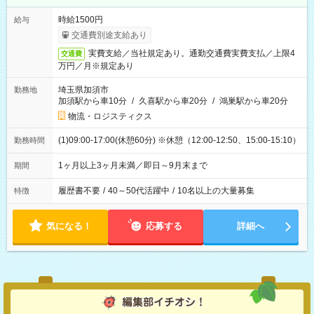
時給1500円
給与
交通費別途支給あり
実費支給／当社規定あり。通勤交通費実費支払／上限4
交通費
万円／月※規定あり
埼玉県加須市
勤務地
加須駅から車10分
/
久喜駅から車20分
/
鴻巣駅から車20分
物流・ロジスティクス
(1)09:00-17:00(休憩60分) ※休憩（12:00-12:50、15:00-15:10）
勤務時間
1ヶ月以上3ヶ月未満／即日～9月末まで
期間
履歴書不要
/
40～50代活躍中
/
10名以上の大量募集
特徴
気になる！
応募する
詳細へ