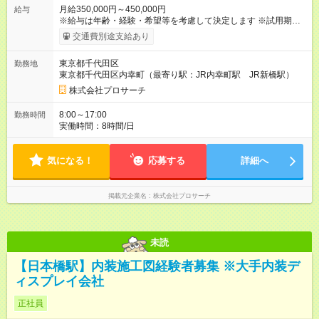
月給350,000円～450,000円
給与
※給与は年齢・経験・希望等を考慮して決定します ※試用期間は
３ヶ月で、その他の条件に変更はありません 【試用期間】試用
交通費別途支給あり
期間あり 試用期間の長さ：3ヶ月 雇用形態、給与は本採用時と
同じです。
東京都千代田区
勤務地
東京都千代田区内幸町（最寄り駅：JR内幸町駅 JR新橋駅）
株式会社プロサーチ
8:00～17:00
勤務時間
実働時間：8時間/日
気になる！
応募する
詳細へ
掲載元企業名
株式会社プロサーチ
未読
【日本橋駅】内装施工図経験者募集 ※大手内装デ
ィスプレイ会社
正社員