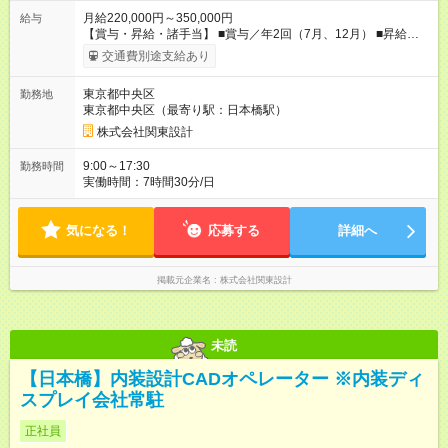
月給220,000円～350,000円
給与
【賞与・昇給・諸手当】 ■賞与／年2回（7月、12月） ■昇給／
年1回（4月） ■通勤交通費支給(5万円以内／月) ■時間外手当 ■家
交通費別途支給あり
族手当 ■役職手当 ■資格手当(詳細は待遇・福利厚生欄をご確認
ください） 【試用期間】試用期間あり 試用期間の長さ：3ヶ月
東京都中央区
勤務地
雇用形態、給与は本採用時と同じです。
東京都中央区（最寄り駅：日本橋駅）
株式会社関東設計
9:00～17:30
勤務時間
実働時間：7時間30分/日
気になる！
応募する
詳細へ
掲載元企業名
株式会社関東設計
未読
【日本橋】内装設計CADオペレーター ※内装ディ
スプレイ会社常駐
正社員