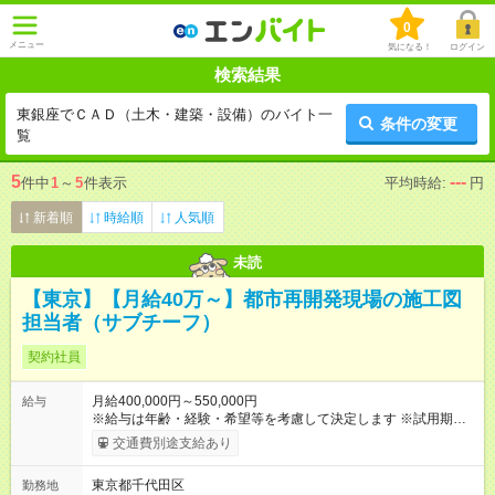
0
メニュー
気になる！
ログイン
検索結果
東銀座でＣＡＤ（土木・建築・設備）のバイト一
条件の変更
覧
5
---
件中
1
～
5
件表示
平均時給:
円
新着順
時給順
人気順
未読
【東京】【月給40万～】都市再開発現場の施工図
担当者（サブチーフ）
契約社員
月給400,000円～550,000円
給与
※給与は年齢・経験・希望等を考慮して決定します ※試用期間は
３ヶ月で、その他の条件に変更はありません 【試用期間】試用
交通費別途支給あり
期間あり 試用期間の長さ：3ヶ月 雇用形態、給与は本採用時と
同じです。
東京都千代田区
勤務地