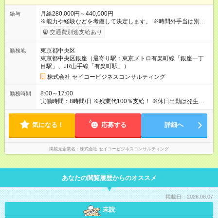
月給280,000円～440,000円
給与
※能力や経験などを考慮して決定します。 ※時間外手当は別途支
給致します。 【試用期間】試用期間あり 試用期間の長さ：3ヶ
交通費別途支給あり
月 雇用形態、給与は本採用時と同じです。
東京都中央区
勤務地
東京都中央区銀座（最寄り駅：東京メトロ有楽町線「銀座一丁
目駅」、JR山手線「有楽町駅」）
株式会社 セイコービジネスコンサルティング
8:00～17:00
勤務時間
実働時間：8時間/日 ※残業代100％支給！ ※休日出勤は発生した
場合は、振替休日の取得が可能です。
気になる！
応募する
詳細へ
掲載元企業名
株式会社 セイコービジネスコンサルティング
あなたの閲覧履歴からのオススメ
掲載日：2026.08.07
未読