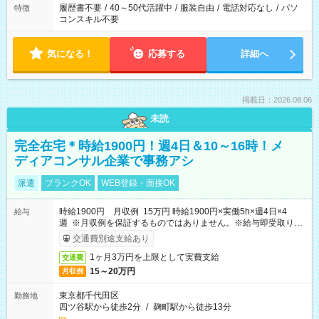
履歴書不要
/
40～50代活躍中
/
服装自由
/
電話対応なし
/
パソ
特徴
コンスキル不要
気になる！
応募する
詳細へ
掲載日：2026.08.06
未読
完全在宅＊時給1900円！週4日＆10～16時！メ
ディアコンサル企業で事務アシ
派遣
ブランクOK
WEB登録・面接OK
時給1900円 月収例 15万円 時給1900円×実働5h×週4日×4
給与
週 ※月収例を保証するものではありません。※給与即受取りサ
ービス利用可（利用条件有）
交通費別途支給あり
1ヶ月3万円を上限として実費支給
交通費
15～20万円
月収例
東京都千代田区
勤務地
四ツ谷駅から徒歩2分
/
麹町駅から徒歩13分