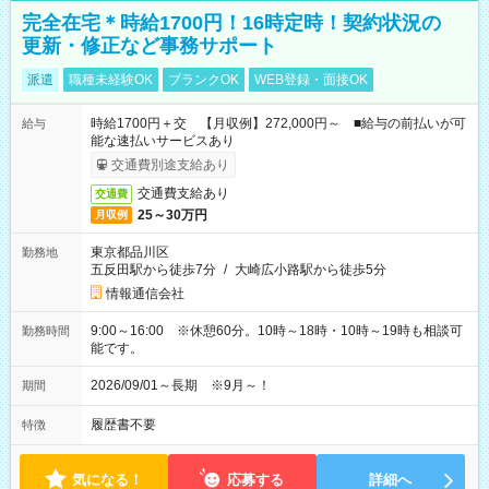
完全在宅＊時給1700円！16時定時！契約状況の
更新・修正など事務サポート
派遣
職種未経験OK
ブランクOK
WEB登録・面接OK
時給1700円＋交 【月収例】272,000円～ ■給与の前払いが可
給与
能な速払いサービスあり
交通費別途支給あり
交通費支給あり
交通費
25～30万円
月収例
東京都品川区
勤務地
五反田駅から徒歩7分
/
大崎広小路駅から徒歩5分
情報通信会社
9:00～16:00 ※休憩60分。10時～18時・10時～19時も相談可
勤務時間
能です。
2026/09/01～長期 ※9月～！
期間
履歴書不要
特徴
気になる！
応募する
詳細へ