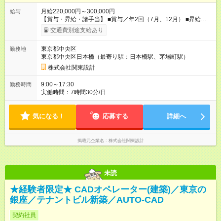
月給220,000円～300,000円
給与
【賞与・昇給・諸手当】 ■賞与／年2回（7月、12月） ■昇給／
年1回（4月） ■通勤交通費支給(5万円以内／月) ■時間外手当 ■家
交通費別途支給あり
族手当 ■役職手当 ■資格手当(詳細は待遇・福利厚生欄をご確認
ください） 【試用期間】試用期間あり 試用期間の長さ：3ヶ月
東京都中央区
勤務地
雇用形態、給与は本採用時と同じです。
東京都中央区日本橋（最寄り駅：日本橋駅、茅場町駅）
株式会社関東設計
9:00～17:30
勤務時間
実働時間：7時間30分/日
気になる！
応募する
詳細へ
掲載元企業名
株式会社関東設計
未読
★経験者限定★ CADオペレーター(建築)／東京の
銀座／テナントビル新築／AUTO-CAD
契約社員