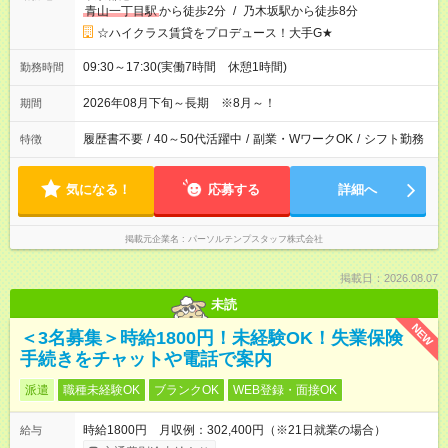
青山一丁目駅
から徒歩2分
/
乃木坂駅から徒歩8分
☆ハイクラス賃貸をプロデュース！大手G★
09:30～17:30(実働7時間 休憩1時間)
勤務時間
2026年08月下旬～長期 ※8月～！
期間
履歴書不要
/
40～50代活躍中
/
副業・WワークOK
/
シフト勤務
特徴
気になる！
応募する
詳細へ
掲載元企業名
パーソルテンプスタッフ株式会社
掲載日：2026.08.07
未読
NEW
＜3名募集＞時給1800円！未経験OK！失業保険
手続きをチャットや電話で案内
派遣
職種未経験OK
ブランクOK
WEB登録・面接OK
時給1800円 月収例：302,400円（※21日就業の場合）
給与