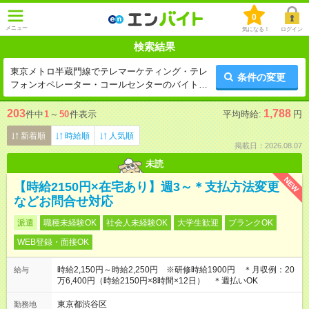
0
メニュー
気になる！
ログイン
検索結果
東京メトロ半蔵門線でテレマーケティング・テレ
条件の変更
フォンオペレーター・コールセンターのバイト一
覧
203
1,788
件中
1
～
50
件表示
平均時給:
円
新着順
時給順
人気順
掲載日：2026.08.07
未読
NEW
【時給2150円×在宅あり】週3～＊支払方法変更
などお問合せ対応
派遣
職種未経験OK
社会人未経験OK
大学生歓迎
ブランクOK
WEB登録・面接OK
時給2,150円～時給2,250円 ※研修時給1900円 ＊月収例：20
給与
万6,400円（時給2150円×8時間×12日） ＊週払いOK
東京都渋谷区
勤務地