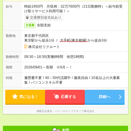
時給1950円 月収例：32万7600円（21日勤務時）＜給与前受
給与
け取りサービス利用可能！＞
交通費別途支給あり
全額支給
交通費
東京都千代田区
勤務地
東京駅から徒歩1分
/
大手町(東京都)駅
から徒歩3分
株式会社リクルート
09:30～18:30(実働8時間 休憩1時間)
勤務時間
2026/09/01～長期 ※9月～！
期間
履歴書不要
/
40～50代活躍中
/
服装自由
/
10名以上の大量募
特徴
集
/
パソコンスキル不要
気になる！
応募する
詳細へ
掲載元企業名
パーソルテンプスタッフ株式会社
未読