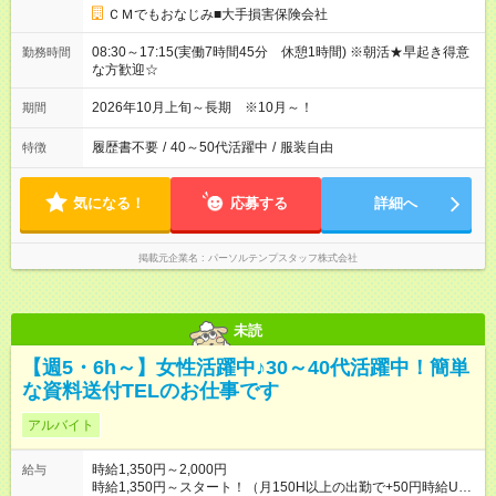
ＣＭでもおなじみ■大手損害保険会社
08:30～17:15(実働7時間45分 休憩1時間) ※朝活★早起き得意
勤務時間
な方歓迎☆
2026年10月上旬～長期 ※10月～！
期間
履歴書不要
/
40～50代活躍中
/
服装自由
特徴
気になる！
応募する
詳細へ
掲載元企業名
パーソルテンプスタッフ株式会社
未読
【週5・6h～】女性活躍中♪30～40代活躍中！簡単
な資料送付TELのお仕事です
アルバイト
時給1,350円～2,000円
給与
時給1,350円～スタート！（月150H以上の出勤で+50円時給UP