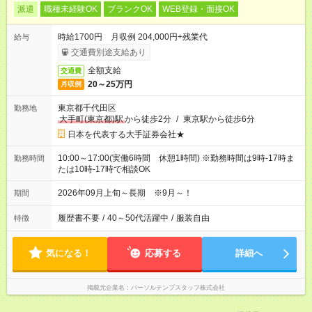
派遣
職種未経験OK
ブランクOK
WEB登録・面接OK
時給1700円 月収例 204,000円+残業代
給与
交通費別途支給あり
全額支給
交通費
20～25万円
月収例
東京都千代田区
勤務地
大手町(東京都)駅
から徒歩2分
/
東京駅から徒歩6分
日本を代表する大手証券会社★
10:00～17:00(実働6時間 休憩1時間) ※勤務時間は9時-17時ま
勤務時間
たは10時-17時で相談OK
2026年09月上旬～長期 ※9月～！
期間
履歴書不要
/
40～50代活躍中
/
服装自由
特徴
気になる！
応募する
詳細へ
掲載元企業名
パーソルテンプスタッフ株式会社