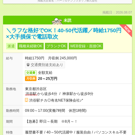
掲載元企業名
パーソルテンプスタッフ株式会社
掲載日：2026.08.07
未読
NEW
＼ラフな格好でOK！40-50代活躍／時給1750円
×大手損保で電話取次
派遣
職種未経験OK
ブランクOK
WEB登録・面接OK
時給1750円 月収例 245,000円
給与
交通費別途支給あり
全額支給
交通費
20～25万円
月収例
東京都渋谷区
勤務地
渋谷駅
から徒歩4分
/
神泉駅から徒歩9分
渋谷駅チカ◎有名NET保険会社♪*
09:00～17:00(実働7時間 休憩1時間)
勤務時間
【急募】即日～長期 ※8月～！
期間
履歴書不要
/
40～50代活躍中
/
服装自由
/
パソコンスキル不要
特徴