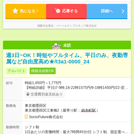
気になる！
応募する
詳細へ
掲載元企業名
パーソルテンプスタッフ株式会社
未読
週3日~OK！時短やフルタイム、平日のみ、夜勤専
属など自由度高め★/t3a1-0000_24
アルバイト
職種未経験OK
時給1,450円～1,775円
給与
【時給詳細】 平日)7-9時,18-22時1575円/9-18時1450円/22-翌7
時1650円 土日祝)7-9時,18-22時1700円/9-18時1575円/22-翌7時
交通費別途支給あり
1775円 ・年末年始手当：12/30～1/4の間に1日3.75h以上勤務で
下記支給 12/31～1/3が1日5000円 12/30と1/4が1日2500円 【試
東京都墨田区
勤務地
用期間】試用期間あり 試用期間の長さ：2ヶ月 雇用形態、給与
東京都墨田区江東橋2（最寄り駅：
錦糸町駅
）
は本採用時と同じです。 ※初回は2ヵ月後の末日までの契約とな
ります。
SocioFuture株式会社
シフト制
勤務時間
1日あたりの実働時間：最大7時間45分/日 シフト制、固定選べま