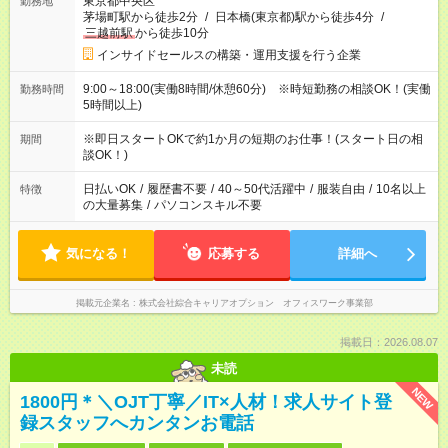
東京都中央区
勤務地
茅場町駅から徒歩2分
/
日本橋(東京都)駅から徒歩4分
/
三越前駅
から徒歩10分
インサイドセールスの構築・運用支援を行う企業
9:00～18:00(実働8時間/休憩60分) ※時短勤務の相談OK！(実働
勤務時間
5時間以上)
※即日スタートOKで約1か月の短期のお仕事！(スタート日の相
期間
談OK！)
日払いOK
/
履歴書不要
/
40～50代活躍中
/
服装自由
/
10名以上
特徴
の大量募集
/
パソコンスキル不要
気になる！
応募する
詳細へ
掲載元企業名
株式会社綜合キャリアオプション オフィスワーク事業部
掲載日：2026.08.07
未読
NEW
1800円＊＼OJT丁寧／IT×人材！求人サイト登
録スタッフへカンタンお電話