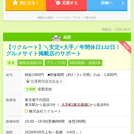
気になる！
応募する
詳細へ
掲載元企業名
パーソルテンプスタッフ株式会社
掲載日：2026.08.07
未読
NEW
【リクルート】＼安定×大手／年間休日132日！
グルメサイト掲載店のサポート
派遣
職種未経験OK
ブランクOK
WEB登録・面接OK
時給1900円 ■研修期間（約1～2ヶ月間）のみ：1,800円
給与
交通費別途支給あり
全額支給
交通費
東京都千代田区
勤務地
東京駅から徒歩3分
/
大手町(東京都)駅
から徒歩8分
株式会社リクルート
10:00～19:00(実働8時間 休憩1時間)
勤務時間
2026年09月上旬～長期 ※9月～！
期間