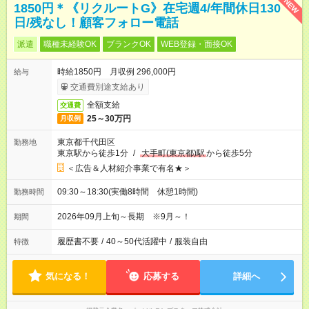
NEW
1850円＊《リクルートG》在宅週4/年間休日130
日/残なし！顧客フォロー電話
派遣
職種未経験OK
ブランクOK
WEB登録・面接OK
時給1850円 月収例 296,000円
給与
交通費別途支給あり
全額支給
交通費
25～30万円
月収例
東京都千代田区
勤務地
東京駅から徒歩1分
/
大手町(東京都)駅
から徒歩5分
＜広告＆人材紹介事業で有名★＞
09:30～18:30(実働8時間 休憩1時間)
勤務時間
2026年09月上旬～長期 ※9月～！
期間
履歴書不要
/
40～50代活躍中
/
服装自由
特徴
気になる！
応募する
詳細へ