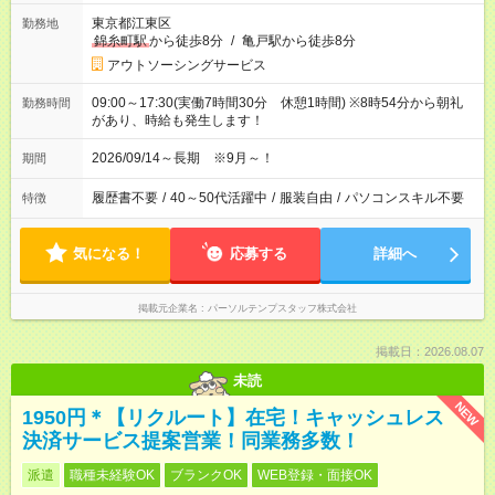
東京都江東区
勤務地
錦糸町駅
から徒歩8分
/
亀戸駅から徒歩8分
アウトソーシングサービス
09:00～17:30(実働7時間30分 休憩1時間) ※8時54分から朝礼
勤務時間
があり、時給も発生します！
2026/09/14～長期 ※9月～！
期間
履歴書不要
/
40～50代活躍中
/
服装自由
/
パソコンスキル不要
特徴
気になる！
応募する
詳細へ
掲載元企業名
パーソルテンプスタッフ株式会社
掲載日：2026.08.07
未読
NEW
1950円＊【リクルート】在宅！キャッシュレス
決済サービス提案営業！同業務多数！
派遣
職種未経験OK
ブランクOK
WEB登録・面接OK