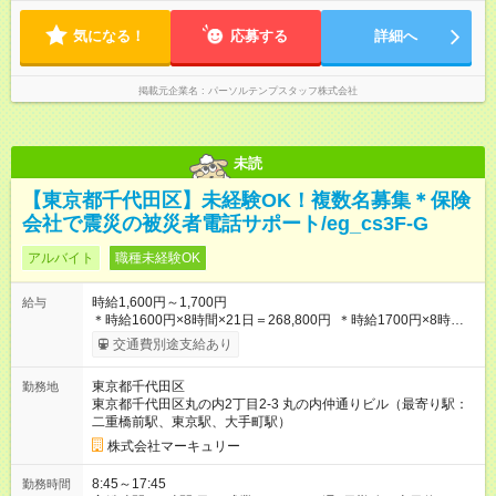
気になる！
応募する
詳細へ
掲載元企業名
パーソルテンプスタッフ株式会社
未読
【東京都千代田区】未経験OK！複数名募集＊保険
会社で震災の被災者電話サポート/eg_cs3F-G
アルバイト
職種未経験OK
時給1,600円～1,700円
給与
＊時給1600円×8時間×21日＝268,800円 ＊時給1700円×8時間
×21日＝385,600円 ※能力やスキルを考慮の上、当社規程により
交通費別途支給あり
決定します。 ーーーーーーーーー 年に2回の昇給あり！ ーーー
ーーーーーー 半年に1回の「年次昇給」があり、仕事での成果に
東京都千代田区
勤務地
あわせて昇給します。特に頑張っている人は、上長の裁量でさ
東京都千代田区丸の内2丁目2-3 丸の内仲通りビル（最寄り駅：
らにプラスの昇給となることも。努力や成長が収入につながる
二重橋前駅、東京駅、大手町駅）
環境です。 【試用期間】試用期間あり 試用期間の長さ：3ヶ月
雇用形態、給与は本採用時と同じです。
株式会社マーキュリー
8:45～17:45
勤務時間