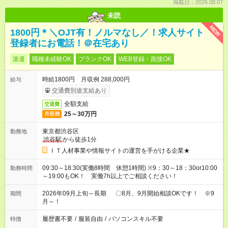
掲載日：2026.08.07
未読
NEW
1800円＊＼OJT有！ノルマなし／！求人サイト
登録者にお電話！＠在宅あり
派遣
職種未経験OK
ブランクOK
WEB登録・面接OK
時給1800円 月収例 288,000円
給与
交通費別途支給あり
全額支給
交通費
25～30万円
月収例
東京都渋谷区
勤務地
渋谷駅
から徒歩1分
ＩＴ人材事業や情報サイトの運営を手がける企業★
09:30～18:30(実働8時間 休憩1時間) ※9：30～18：30or10:00
勤務時間
～19:00もOK！ 実働7h以上でご相談ください！
2026年09月上旬～長期 〇8月、9月開始相談OKです！ ※9
期間
月～！
履歴書不要
/
服装自由
/
パソコンスキル不要
特徴