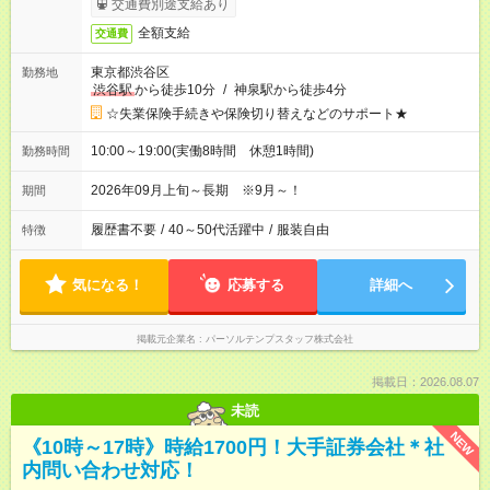
交通費別途支給あり
全額支給
交通費
東京都渋谷区
勤務地
渋谷駅
から徒歩10分
/
神泉駅から徒歩4分
☆失業保険手続きや保険切り替えなどのサポート★
10:00～19:00(実働8時間 休憩1時間)
勤務時間
2026年09月上旬～長期 ※9月～！
期間
履歴書不要
/
40～50代活躍中
/
服装自由
特徴
気になる！
応募する
詳細へ
掲載元企業名
パーソルテンプスタッフ株式会社
掲載日：2026.08.07
未読
NEW
《10時～17時》時給1700円！大手証券会社＊社
内問い合わせ対応！