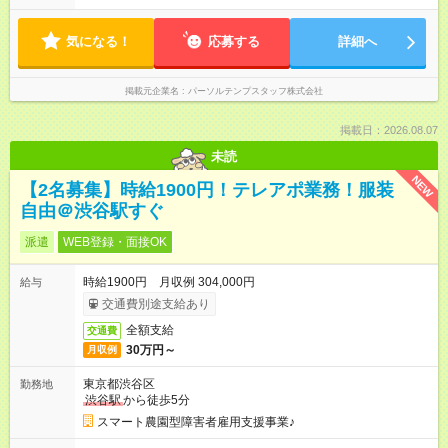
気になる！
応募する
詳細へ
掲載元企業名
パーソルテンプスタッフ株式会社
掲載日：2026.08.07
未読
NEW
【2名募集】時給1900円！テレアポ業務！服装
自由＠渋谷駅すぐ
派遣
WEB登録・面接OK
時給1900円 月収例 304,000円
給与
交通費別途支給あり
全額支給
交通費
30万円～
月収例
東京都渋谷区
勤務地
渋谷駅
から徒歩5分
スマート農園型障害者雇用支援事業♪