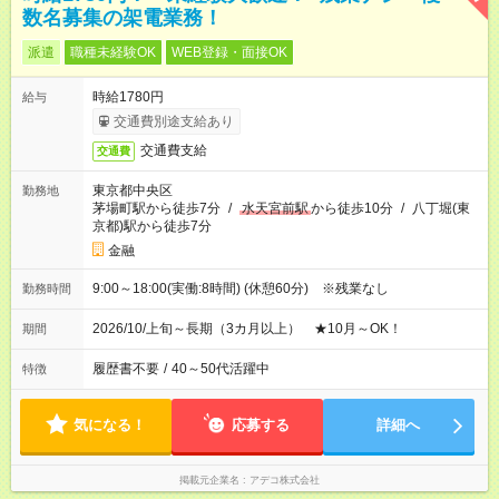
数名募集の架電業務！
派遣
職種未経験OK
WEB登録・面接OK
時給1780円
給与
交通費別途支給あり
交通費支給
交通費
東京都中央区
勤務地
茅場町駅から徒歩7分
/
水天宮前駅
から徒歩10分
/
八丁堀(東
京都)駅から徒歩7分
金融
9:00～18:00(実働:8時間) (休憩60分) ※残業なし
勤務時間
2026/10/上旬～長期（3カ月以上） ★10月～OK！
期間
履歴書不要
/
40～50代活躍中
特徴
気になる！
応募する
詳細へ
掲載元企業名
アデコ株式会社