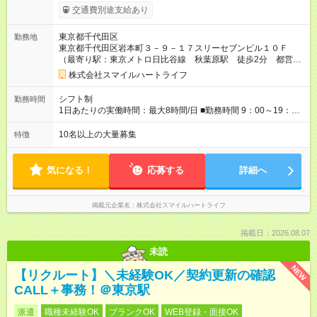
制度有) 高収入のチャンス！！ 時給1,350円 ＋ 成績や勤務
交通費別途支給あり
時間に応じた上乗せ時給 ※時給変動制 ＋ インセンティ
ブ 【昇給制度について】 ・昇給額：50円～100円 ・毎月昇給
東京都千代田区
勤務地
のチャンスあり♪ <昇給制度> ■月間契約8件：時給1,400円 ■月間
東京都千代田区岩本町３－９－１７スリーセブンビル１０Ｆ
契約12件：時給1,500円 ■月間契約16件：時給1,600円 <インセ
（最寄り駅：東京メトロ日比谷線 秋葉原駅 徒歩2分 都営新
ンティブ制度> 自分が資料送付したお客様から契約になると.....
宿線 岩本町駅 徒歩1分 山手線 神田駅 徒歩8分）
■15件契約で26,000円 ■20件契約で40,000円 【試用期間】試用
株式会社スマイルハートライフ
期間なし
シフト制
勤務時間
1日あたりの実働時間：最大8時間/日 ■勤務時間 9：00～19：00
の間で自由に調整する自己申告制のシフト（月1回のシフト提
出） ＜例＞ 09：00～18：00 10：00～17：00 11：00～19：
10名以上の大量募集
特徴
00 ※お昼ランチ 12：30～13：30 60分休憩あり ※集中力維
持の為に90分ごとに5分の小休憩あり ※時間外労働なし
気になる！
応募する
詳細へ
掲載元企業名
株式会社スマイルハートライフ
掲載日：2026.08.07
未読
NEW
【リクルート】＼未経験OK／契約更新の確認
CALL＋事務！＠東京駅
派遣
職種未経験OK
ブランクOK
WEB登録・面接OK