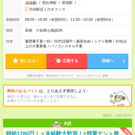
渋谷駅
/
恵比寿駅
/
原宿駅
/
…
渋谷駅近くのオフィス
09:00～18:00（休憩60分） 11:00～20:00（休憩60分）
勤務時間
長期 ※短期も相談OK
期間
履歴書不要
/
40～50代活躍中
/
服装自由
/
シフト勤務
/
10名以
特徴
上の大量募集
/
パソコンスキル不要
気になる！
応募する
詳細へ
掲載元企業名
株式会社ラブキャリア セントラルオフィス_新宿
興味のあるバイト
は、とりあえず保存しよう♪
保存した求人は、後からまとめて応募できるよ。
企業からアプローチが届くことも！
掲載日：2026.08.07
未読
NEW
時給1780円！＜未経験大歓迎！×残業ナシ＞複