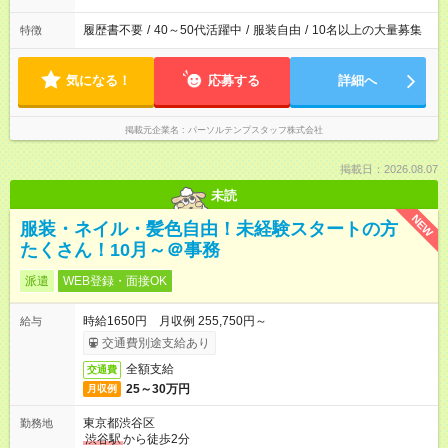
履歴書不要
/
40～50代活躍中
/
服装自由
/
10名以上の大量募集
特徴
気になる！
応募する
詳細へ
掲載元企業名
パーソルテンプスタッフ株式会社
掲載日：2026.08.07
未読
NEW
服装・ネイル・髪色自由！未経験スタートの方
たくさん！10月～＠事務
派遣
WEB登録・面接OK
時給1650円 月収例 255,750円～
給与
交通費別途支給あり
全額支給
交通費
25～30万円
月収例
東京都渋谷区
勤務地
渋谷駅
から徒歩2分