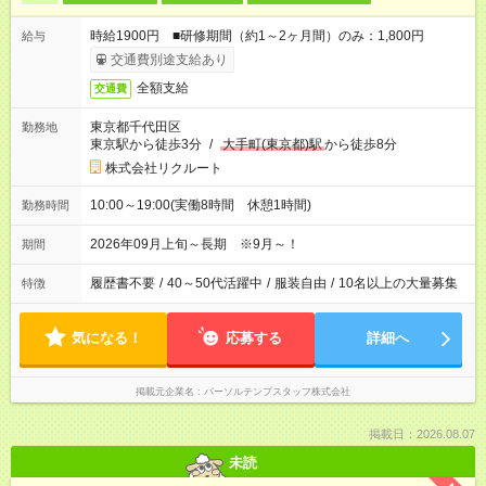
時給1900円 ■研修期間（約1～2ヶ月間）のみ：1,800円
給与
交通費別途支給あり
全額支給
交通費
東京都千代田区
勤務地
東京駅から徒歩3分
/
大手町(東京都)駅
から徒歩8分
株式会社リクルート
10:00～19:00(実働8時間 休憩1時間)
勤務時間
2026年09月上旬～長期 ※9月～！
期間
履歴書不要
/
40～50代活躍中
/
服装自由
/
10名以上の大量募集
特徴
気になる！
応募する
詳細へ
掲載元企業名
パーソルテンプスタッフ株式会社
掲載日：2026.08.07
未読