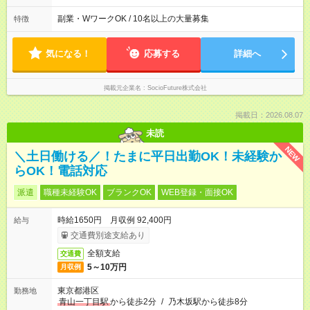
す！ 7：00－翌8：00の間で相談OK！ 例えば ・平日のみ9：
00－17：00 ・週3日7：00－16：00 ・週5日13：00－22：00、
副業・WワークOK / 10名以上の大量募集
特徴
・週3日夜勤22：00－翌8：00 ・平日週3日10：00～15：00
などなど何でもご相談ください ★時短OK！ ★1日4時間～、週3
日～OK！
気になる！
応募する
詳細へ
掲載元企業名
SocioFuture株式会社
掲載日：2026.08.07
未読
NEW
＼土日働ける／！たまに平日出勤OK！未経験か
らOK！電話対応
派遣
職種未経験OK
ブランクOK
WEB登録・面接OK
時給1650円 月収例 92,400円
給与
交通費別途支給あり
全額支給
交通費
5～10万円
月収例
東京都港区
勤務地
青山一丁目駅
から徒歩2分
/
乃木坂駅から徒歩8分