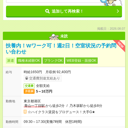
追加して再検索！
掲載日：2026.08.07
未読
NEW
扶養内！Wワーク可！週2日！空室状況の予約問
い合わせ
派遣
職種未経験OK
ブランクOK
WEB登録・面接OK
時給1650円 月収例 92,400円
給与
交通費別途支給あり
全額支給
交通費
5～10万円
月収例
東京都港区
勤務地
青山一丁目駅
から徒歩2分
/
乃木坂駅から徒歩8分
☆ハイクラス賃貸をプロデュース！大手G★
09:30～17:30(実働7時間 休憩1時間)
勤務時間