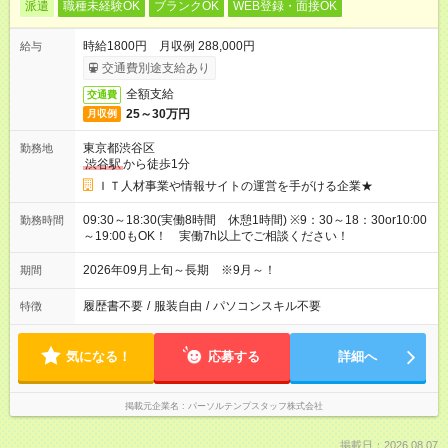
派遣
職種未経験OK
ブランクOK
WEB登録・面接OK
時給1800円 月収例 288,000円
給与
交通費別途支給あり
全額支給
交通費
25～30万円
月収例
東京都渋谷区
勤務地
渋谷駅
から徒歩1分
ＩＴ人材事業や情報サイトの運営を手がける企業★
09:30～18:30(実働8時間 休憩1時間) ※9：30～18：30or10:00
勤務時間
～19:00もOK！ 実働7h以上でご相談ください！
2026年09月上旬～長期 ※9月～！
期間
履歴書不要
/
服装自由
/
パソコンスキル不要
特徴
気になる！
応募する
詳細へ
掲載元企業名
パーソルテンプスタッフ株式会社
掲載日：2026.08.07