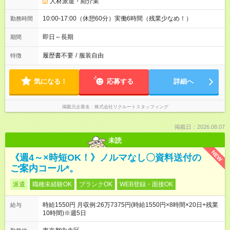
人材派遣・紹介業
10:00-17:00（休憩60分）実働6時間（残業少なめ！）
勤務時間
即日～長期
期間
履歴書不要
/
服装自由
特徴
気になる！
応募する
詳細へ
掲載元企業名
株式会社リクルートスタッフィング
掲載日：2026.08.07
未読
NEW
《週4～×時短OK！》ノルマなし〇資料送付の
ご案内コール*。
派遣
職種未経験OK
ブランクOK
WEB登録・面接OK
時給1550円 月収例:26万7375円(時給1550円×8時間×20日+残業
給与
10時間)※週5日