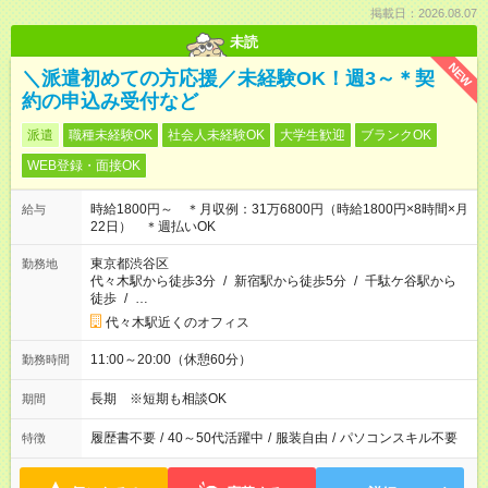
掲載日：2026.08.07
未読
NEW
＼派遣初めての方応援／未経験OK！週3～＊契
約の申込み受付など
派遣
職種未経験OK
社会人未経験OK
大学生歓迎
ブランクOK
WEB登録・面接OK
時給1800円～ ＊月収例：31万6800円（時給1800円×8時間×月
給与
22日） ＊週払いOK
東京都渋谷区
勤務地
代々木駅から徒歩3分
/
新宿駅から徒歩5分
/
千駄ケ谷駅から
徒歩
/
…
代々木駅近くのオフィス
11:00～20:00（休憩60分）
勤務時間
長期 ※短期も相談OK
期間
履歴書不要
/
40～50代活躍中
/
服装自由
/
パソコンスキル不要
特徴