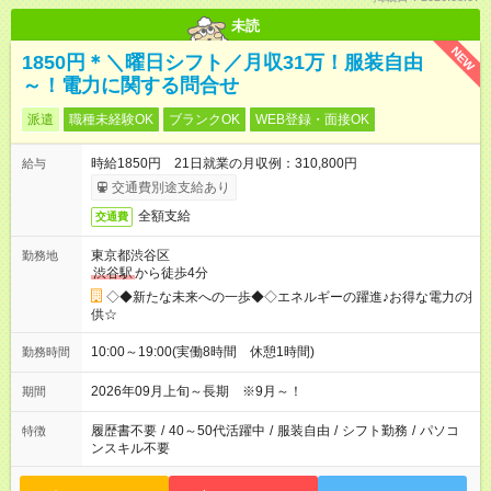
未読
NEW
1850円＊＼曜日シフト／月収31万！服装自由
～！電力に関する問合せ
派遣
職種未経験OK
ブランクOK
WEB登録・面接OK
時給1850円 21日就業の月収例：310,800円
給与
交通費別途支給あり
全額支給
交通費
東京都渋谷区
勤務地
渋谷駅
から徒歩4分
◇◆新たな未来への一歩◆◇エネルギーの躍進♪お得な電力の提
供☆
10:00～19:00(実働8時間 休憩1時間)
勤務時間
2026年09月上旬～長期 ※9月～！
期間
履歴書不要
/
40～50代活躍中
/
服装自由
/
シフト勤務
/
パソコ
特徴
ンスキル不要