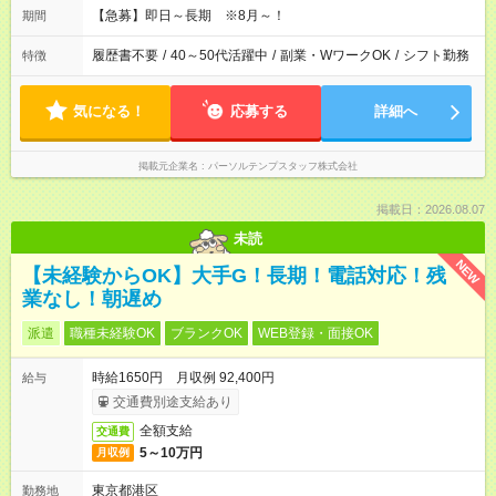
【急募】即日～長期 ※8月～！
期間
履歴書不要
/
40～50代活躍中
/
副業・WワークOK
/
シフト勤務
特徴
気になる！
応募する
詳細へ
掲載元企業名
パーソルテンプスタッフ株式会社
掲載日：2026.08.07
未読
NEW
【未経験からOK】大手G！長期！電話対応！残
業なし！朝遅め
派遣
職種未経験OK
ブランクOK
WEB登録・面接OK
時給1650円 月収例 92,400円
給与
交通費別途支給あり
全額支給
交通費
5～10万円
月収例
東京都港区
勤務地