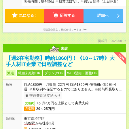
実働時間：8時間/日 ※残業ほぼなし ※週5日勤務（土日休み）
気になる！
応募する
詳細へ
掲載元企業名
株式会社マーキュリー
掲載日：2026.08.07
未読
NEW
【週2在宅勤務】時給1860円！《10～17時》大
手人材IT企業で日程調整など
派遣
職種未経験OK
ブランクOK
WEB登録・面接OK
時給1860円 月収例 22万円 時給1860円×実働6h×週5日×4
給与
週 ※月収例を保証するものではありません。※給与即受取りサ
ービス利用可（利用条件有）
交通費別途支給あり
1ヶ月3万円を上限として実費支給
交通費
20～25万円
月収例
東京都渋谷区
勤務地
渋谷駅
から徒歩2分