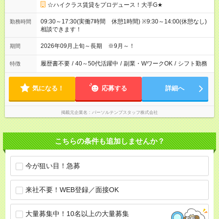
☆ハイクラス賃貸をプロデュース！大手G★
09:30～17:30(実働7時間 休憩1時間) ※9:30～14:00(休憩なし)
勤務時間
相談できます！
2026年09月上旬～長期 ※9月～！
期間
履歴書不要
/
40～50代活躍中
/
副業・WワークOK
/
シフト勤務
特徴
気になる！
応募する
詳細へ
掲載元企業名
パーソルテンプスタッフ株式会社
こちらの条件も追加しませんか？
今が狙い目！急募
来社不要！WEB登録／面接OK
大量募集中！10名以上の大量募集