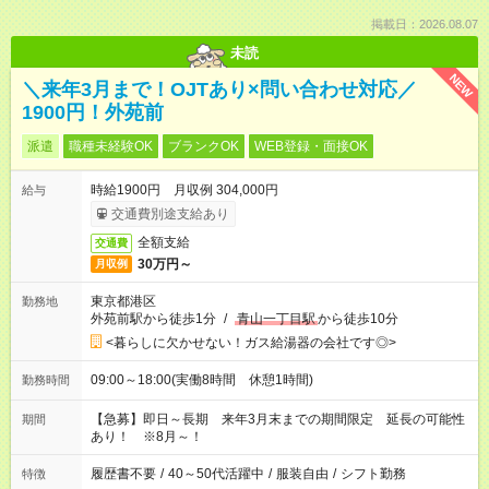
掲載日：2026.08.07
未読
NEW
＼来年3月まで！OJTあり×問い合わせ対応／
1900円！外苑前
派遣
職種未経験OK
ブランクOK
WEB登録・面接OK
時給1900円 月収例 304,000円
給与
交通費別途支給あり
全額支給
交通費
30万円～
月収例
東京都港区
勤務地
外苑前駅から徒歩1分
/
青山一丁目駅
から徒歩10分
<暮らしに欠かせない！ガス給湯器の会社です◎>
09:00～18:00(実働8時間 休憩1時間)
勤務時間
【急募】即日～長期 来年3月末までの期間限定 延長の可能性
期間
あり！ ※8月～！
履歴書不要
/
40～50代活躍中
/
服装自由
/
シフト勤務
特徴