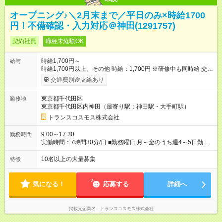
オープニング♪＼2月末まで／平日のみ×時給1700
円！不備確認・入力対応＠神田(1291757)
契約社員
職種未経験OK
時給1,700円～
給与
時給1,700円以上、その他 時給：1,700円 ※研修中も同時給 交通
費：月上限3万円まで規定支給 月収目安（週5日勤務）： 時給
交通費別途支給あり
1.700円×7.5時間×20日＝255,000円 【試用期間】試用期間なし
東京都千代田区
勤務地
東京都千代田区内神田（最寄り駅：神田駅・大手町駅）
トランスコスモス株式会社
9:00～17:30
勤務時間
実働時間：7時間30分/日 ■勤務曜日 月～金のうち週4～5日勤務
（平日のみ） ■勤務時間 9:00～17:30（休憩60分） ※1か月の平
均残業時間は「30分～1時間」ほど！ ・ワンシフトのみだから
10名以上の大量募集
特徴
予定が立てやすい！ ・帰宅ラッシュを避けられるので満員電車
のストレス軽減。
気になる！
応募する
詳細へ
掲載元企業名
トランスコスモス株式会社