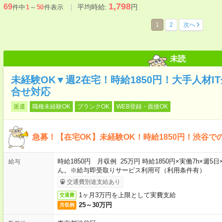
1,798
69
平均時給:
円
件中
1
～
50
件表示
1
2
次へ
未読
未経験OK▼週2在宅！時給1850円！大手人材
合せ対応
派遣
職種未経験OK
ブランクOK
WEB登録・面接OK
急募！【在宅OK】未経験OK！時給1850円！渋谷で
時給1850円 月収例 25万円 時給1850円×実働7h×
給与
ん。※給与即受取りサービス利用可（利用条件有）
交通費別途支給あり
1ヶ月3万円を上限として実費支給
交通費
25～30万円
月収例