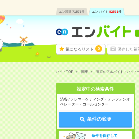
エン派遣
71573
件
エン バイト
82531
件
0
気になるリスト
保存した希
バイトTOP
関東
東京のアルバイト・バイト
設定中の検索条件
渋谷 / テレマーケティング・テレフォンオ
ペレーター・コールセンター
条件の変更
条件を保存して