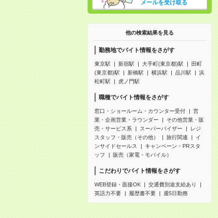
メールを受け取る
他の検索結果を見る
勤務地でバイト情報をさがす
東京駅
新宿駅
大手町(東京都)駅
田町
(東京都)駅
新橋駅
横浜駅
品川駅
浜
松町駅
虎ノ門駅
職種でバイト情報をさがす
窓口・ショールーム・カウンター受付
営
業・企画営業・ラウンダー
その他営業・販
売・サービス系
スーパーバイザー
レジ
スタッフ・販売（その他）
旅行関連
イ
ンサイドセールス
キャンペーン・PRスタ
ッフ
販売（家電・モバイル）
こだわりでバイト情報をさがす
WEB登録・面接OK
交通費別途支給あり
英語力不要
履歴書不要
週5日勤務