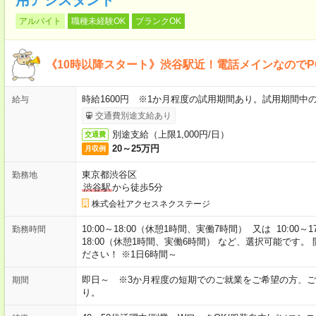
アルバイト
職種未経験OK
ブランクOK
《10時以降スタート》渋谷駅近！電話メインなので
時給1600円 ※1か月程度の試用期間あり。試用期間中
給与
交通費別途支給あり
別途支給（上限1,000円/日）
交通費
20～25万円
月収例
東京都渋谷区
勤務地
渋谷駅
から徒歩5分
株式会社アクセスネクステージ
10:00～18:00（休憩1時間、実働7時間） 又は 10:00～1
勤務時間
18:00（休憩1時間、実働6時間） など、選択可能です
ださい！ ※1日6時間～
即日～ ※3か月程度の短期でのご就業をご希望の方、ご
期間
り。