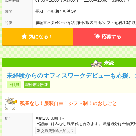
09:00～18:00（休憩60分） 11:00～20:00（休憩60分）
勤務時間
長期 ※短期も相談OK
期間
履歴書不要
/
40～50代活躍中
/
服装自由
/
シフト勤務
/
10名
特徴
気になる！
応募する
未読
未経験からのオフィスワークデビューも応援、
正社員
職種未経験OK
残業なし！服装自由！シフト制！のおしごと
月給250,000円～
給与
上記額にはみなし残業代を含みます。※超過分は全額支給
交通費別途支給あり