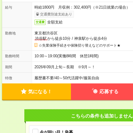
時給1800円 月収例：302,400円（※21日就業の場合）
給与
交通費別途支給あり
全額支給
交通費
東京都渋谷区
勤務地
渋谷駅
から徒歩10分
/
神泉駅から徒歩4分
☆失業保険手続きや保険切り替えなどのサポート★
10:00～19:00(実働8時間 休憩1時間)
勤務時間
2026年09月上旬～長期 ※9月～！
期間
履歴書不要
/
40～50代活躍中
/
服装自由
特徴
気になる！
応募する
こちらの条件も追加しません
今が狙い目！急募