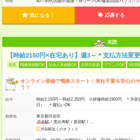
40～50代活躍中
/
副業・WワークOK
/
服装自由
/
パソコンス
特徴
気になる！
応募する
未読
【時給2150円×在宅あり】週3～＊支払方法変
派遣
職種未経験OK
社会人未経験OK
大学生歓迎
ブランクOK
WEB
オンライン登録で簡単スタート！来社不要＆安心の
う！
時給2,150円～時給2,250円 ※研修時給1900円 ＊月収例：
給与
日） ＊週払いOK
東京都渋谷区
勤務地
渋谷駅
/
恵比寿駅
/
原宿駅
/
…
渋谷駅近くのオフィス