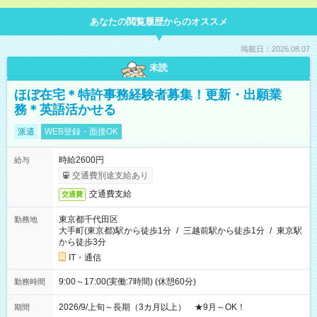
あなたの閲覧履歴からのオススメ
掲載日：2026.08.07
未読
ほぼ在宅＊特許事務経験者募集！更新・出願業
務＊英語活かせる
派遣
WEB登録・面接OK
時給2600円
給与
交通費別途支給あり
交通費支給
交通費
東京都千代田区
勤務地
大手町(東京都)駅から徒歩1分
/
三越前駅から徒歩1分
/
東京駅
から徒歩3分
IT・通信
9:00～17:00(実働:7時間) (休憩60分)
勤務時間
2026/9/上旬～長期（3カ月以上） ★9月～OK！
期間