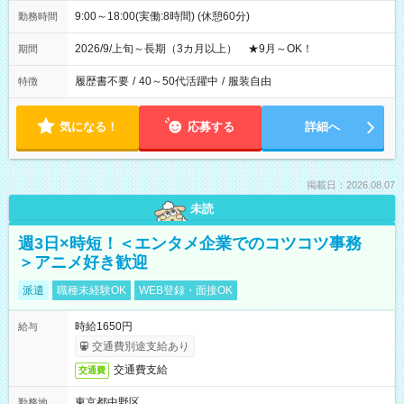
9:00～18:00(実働:8時間) (休憩60分)
勤務時間
2026/9/上旬～長期（3カ月以上） ★9月～OK！
期間
履歴書不要
/
40～50代活躍中
/
服装自由
特徴
気になる！
応募する
詳細へ
掲載日：2026.08.07
未読
週3日×時短！＜エンタメ企業でのコツコツ事務
＞アニメ好き歓迎
派遣
職種未経験OK
WEB登録・面接OK
時給1650円
給与
交通費別途支給あり
交通費支給
交通費
東京都中野区
勤務地