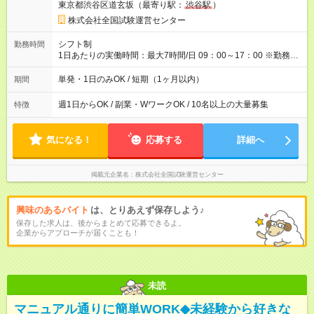
東京都渋谷区道玄坂（最寄り駅：
渋谷駅
）
＝日収10,400円＋交通費 ※当日の役割により時給＋100円の場
合あり ・国家試験 7:00～13:30（休憩なし） 時給1,300円（役
株式会社全国試験運営センター
割手当＋100円）×6時間＝日収8,400円＋交通費 【試用期間】試
用期間なし
シフト制
勤務時間
1日あたりの実働時間：最大7時間/日 09：00～17：00 ※勤務時
間は 試験により異なります。
単発・1日のみOK / 短期（1ヶ月以内）
期間
週1日からOK / 副業・WワークOK / 10名以上の大量募集
特徴
気になる！
応募する
詳細へ
掲載元企業名
株式会社全国試験運営センター
興味のあるバイト
は、とりあえず保存しよう♪
保存した求人は、後からまとめて応募できるよ。
企業からアプローチが届くことも！
未読
マニュアル通りに簡単WORK◆未経験から好きな