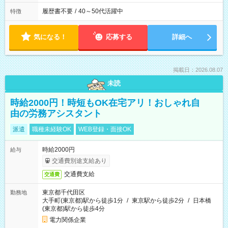
履歴書不要
/
40～50代活躍中
特徴
気になる！
応募する
詳細へ
掲載日：2026.08.07
未読
時給2000円！時短もOK在宅アリ！おしゃれ自
由の労務アシスタント
派遣
職種未経験OK
WEB登録・面接OK
時給2000円
給与
交通費別途支給あり
交通費支給
交通費
東京都千代田区
勤務地
大手町(東京都)駅から徒歩1分
/
東京駅から徒歩2分
/
日本橋
(東京都)駅から徒歩4分
電力関係企業