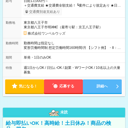
日給13,000円～
給与
＋交通費支給 ★交通費全額支給！ ┗案件により規定あり ★日払
いOK！（規定あり） ┗働いたその日に現金GET♪ お仕事後はコ
交通費別途支給あり
ンビニATMから 日払い分を引き落とせます！ 【試用期間】試
用期間なし
東京都八王子市
勤務地
東京都八王子市明神町（最寄り駅：京王八王子駅）
株式会社ワンベルウッズ
勤務時間は指定なし
勤務時間
変形労働時間制 想定労働時間160時間/月 【シフト例】 ・8：00
～21：00
単発・1日のみOK
期間
週1日からOK / 日払いOK / 副業・WワークOK / 10名以上の大量
特徴
募集
気になる！
応募する
詳細へ
未読
給与即払いOK！高時給！土日休み！商品の検