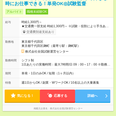
時にお仕事できる！単発OK◎試験監督
アルバイト
職種未経験OK
時給1,300円～
給与
★交通費一部支給 時給1,300円～ ※試験・役割により手当あり ※
勤務回数により昇給あり 【即給（前払い）オプションあり！】
交通費別途支給あり
希望される場合、勤務から1週間ほどで給与の一部を受け取れま
す。 ※手数料418円がかかります。 【過去試験日の収入例】 ・
東京都千代田区
勤務地
河合塾模擬試験 8:30～17:30（休憩1時間） 時給1,300円×8時間
東京都千代田区麹町（最寄り駅：麹町駅）
＝日収10,400円＋交通費 ※当日の役割により時給＋100円の場
合あり ・国家試験 7:00～13:30（休憩なし） 時給1,300円（役
株式会社全国試験運営センター
割手当＋100円）×6時間＝日収8,400円＋交通費 【試用期間】試
用期間なし
シフト制
勤務時間
1日あたりの実働時間：最大7時間/日 09：00～17：00 ※勤務時
間は 試験により異なります。
単発・1日のみOK / 短期（1ヶ月以内）
期間
週1日からOK / 副業・WワークOK / 10名以上の大量募集
特徴
気になる！
応募する
詳細へ
掲載元企業名
株式会社全国試験運営センター