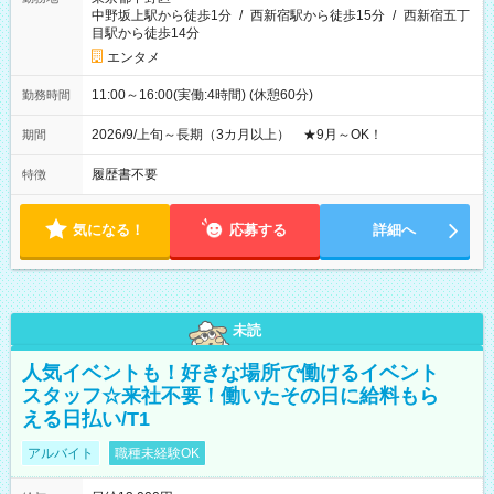
中野坂上駅から徒歩1分
/
西新宿駅から徒歩15分
/
西新宿五丁
目駅から徒歩14分
エンタメ
11:00～16:00(実働:4時間) (休憩60分)
勤務時間
2026/9/上旬～長期（3カ月以上） ★9月～OK！
期間
履歴書不要
特徴
気になる！
応募する
詳細へ
未読
人気イベントも！好きな場所で働けるイベント
スタッフ☆来社不要！働いたその日に給料もら
える日払い/T1
アルバイト
職種未経験OK