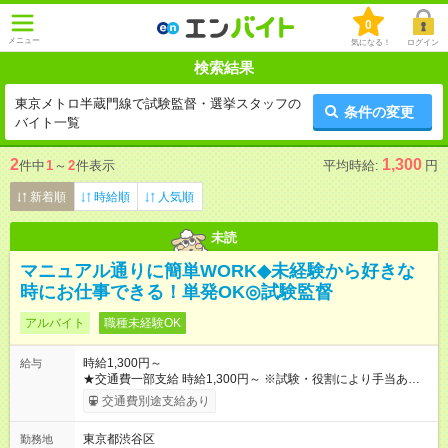
0
メニュー
気になる！
ログイン
検索結果
東京メトロ半蔵門線で試験監督・選挙スタッフの
条件の変更
バイト一覧
2
1,300
件中
1
～
2
件表示
平均時給:
円
新着順
時給順
人気順
未読
マニュアル通りに簡単WORK◆未経験から好きな
時にお仕事できる！単発OK◎試験監督
アルバイト
職種未経験OK
時給1,300円～
給与
★交通費一部支給 時給1,300円～ ※試験・役割により手当あり ※
勤務回数により昇給あり 【即給（前払い）オプションあり！】
交通費別途支給あり
希望される場合、勤務から1週間ほどで給与の一部を受け取れま
す。 ※手数料418円がかかります。 【過去試験日の収入例】 ・
東京都渋谷区
勤務地
河合塾模擬試験 8:30～17:30（休憩1時間） 時給1,300円×8時間