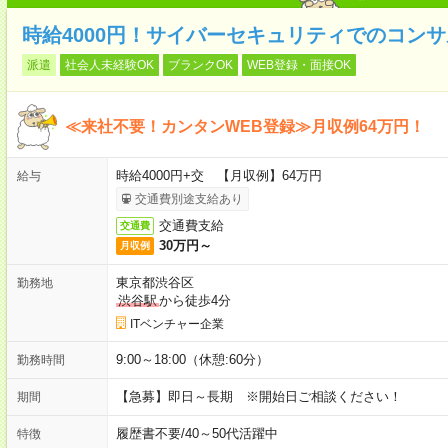
時給4000円！サイバーセキュリティでのコン
派遣
社会人未経験OK
ブランクOK
WEB登録・面接OK
≪来社不要！カンタンWEB登録≫月収例64万円！
時給4000円+交 【月収例】64万円
給与
交通費別途支給あり
交通費支給
交通費
30万円～
月収例
東京都渋谷区
勤務地
渋谷駅
から徒歩4分
ITベンチャー企業
9:00～18:00（休憩:60分）
勤務時間
【急募】即日～長期 ※開始日ご相談ください！
期間
履歴書不要
/
40～50代活躍中
特徴