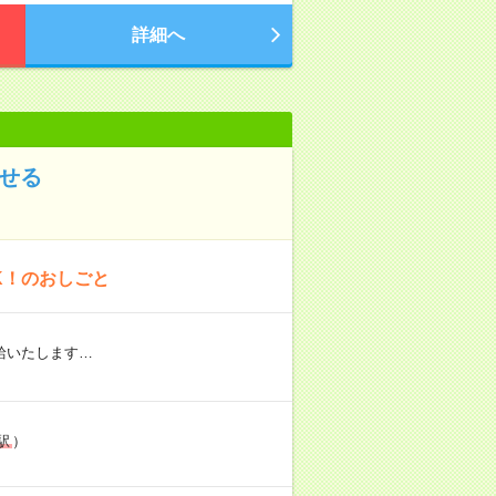
詳細へ
指せる
K！のおしごと
給いたします…
駅
）