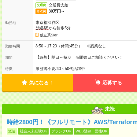
交通費支給
交通費
30万円～
月収例
東京都渋谷区
勤務地
渋谷駅
から徒歩5分
独立系SIer
8:50～17:20（休憩:45分） ※残業なし
勤務時間
【急募】即日～短期 ※開始日ご相談ください！
期間
履歴書不要
/
40～50代活躍中
特徴
気になる！
応募する
未読
時給2800円！《フルリモート》AWS/Terraf
派遣
社会人未経験OK
ブランクOK
WEB登録・面接OK