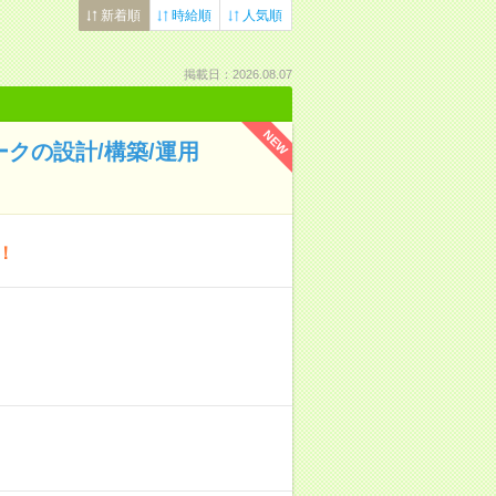
新着順
時給順
人気順
掲載日：2026.08.07
NEW
ークの設計/構築/運用
！