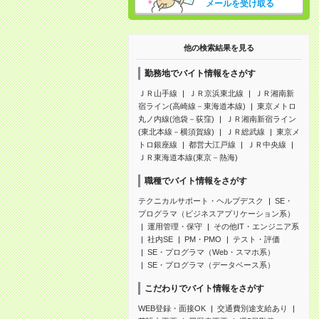
メールを受け取る
他の検索結果を見る
勤務地でバイト情報をさがす
ＪＲ山手線
ＪＲ京浜東北線
ＪＲ湘南新
宿ライン(高崎線－東海道本線)
東京メトロ
丸ノ内線(池袋－荻窪)
ＪＲ湘南新宿ライン
(東北本線－横須賀線)
ＪＲ総武線
東京メ
トロ銀座線
都営大江戸線
ＪＲ中央線
ＪＲ東海道本線(東京－熱海)
職種でバイト情報をさがす
テクニカルサポート・ヘルプデスク
SE・
プログラマ（ビジネスアプリケーション系）
運用管理・保守
その他IT・エンジニア系
社内SE
PM・PMO
テスト・評価
SE・プログラマ（Web・スマホ系）
SE・プログラマ（データベース系）
こだわりでバイト情報をさがす
WEB登録・面接OK
交通費別途支給あり