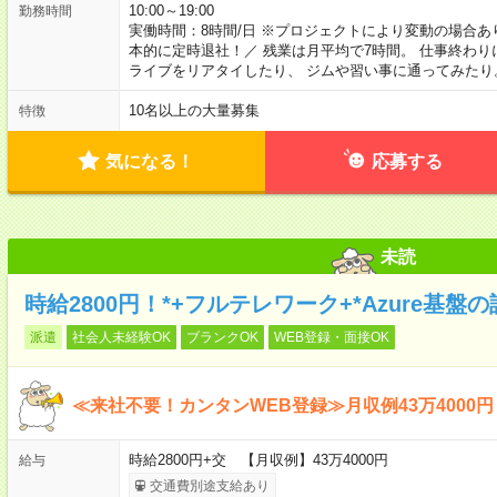
10:00～19:00
勤務時間
実働時間：8時間/日 ※プロジェクトにより変動の場合あ
本的に定時退社！／ 残業は月平均で7時間。 仕事終わり
ライブをリアタイしたり、 ジムや習い事に通ってみたり
10名以上の大量募集
特徴
気になる！
応募する
未読
時給2800円！*+フルテレワーク+*Azure基
派遣
社会人未経験OK
ブランクOK
WEB登録・面接OK
≪来社不要！カンタンWEB登録≫月収例43万4000円
時給2800円+交 【月収例】43万4000円
給与
交通費別途支給あり