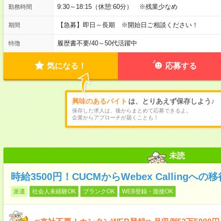
9:30～18:15（休憩:60分） ※残業少なめ
勤務時間
【急募】即日～長期 ※開始日ご相談ください！
期間
履歴書不要
/
40～50代活躍中
特徴
気になる！
応募する
興味のあるバイト
は、とりあえず保存しよう♪
保存した求人は、後からまとめて応募できるよ。
企業からアプローチが届くことも！
未読
時給3500円！CUCMからWebex Callingへ
派遣
社会人未経験OK
ブランクOK
WEB登録・面接OK