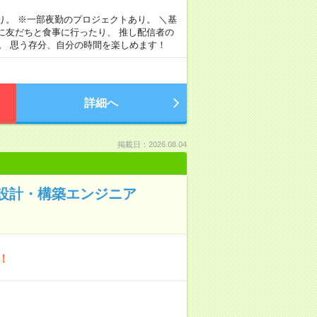
り。 ※一部夜勤のプロジェクトあり。 ＼基
に友だちと食事に行ったり、 推し配信者の
。 思う存分、自分の時間を楽しめます！
詳細へ
掲載日：2026.08.04
盤の設計・構築エンジニア
！