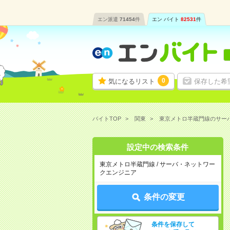
エン派遣
71454
件
エン バイト
82531
件
0
気になるリスト
保存した希
バイトTOP
関東
東京メトロ半蔵門線のサー
設定中の検索条件
東京メトロ半蔵門線 / サーバ・ネットワー
クエンジニア
条件の変更
条件を保存して