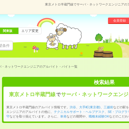
東京メトロ半蔵門線でサーバ・ネットワークエンジニアの
会員登録
エリア変更
関東版
望条件
バ・ネットワークエンジニアのアルバイト・バイト一覧
検索結果
東京メトロ半蔵門線
サーバ・ネットワークエンジ
で
東京メトロ半蔵門線のアルバイト情報です。
渋谷
、
大手町(東京都)
、
三越前
などの駅を
エンジニアのアルバイトの他に、
テクニカルサポート・ヘルプデスク
、
SE・プログ
守
などを取り揃えています。さらに、
単発
などの期間や、
職種未経験OK
などのこだわ