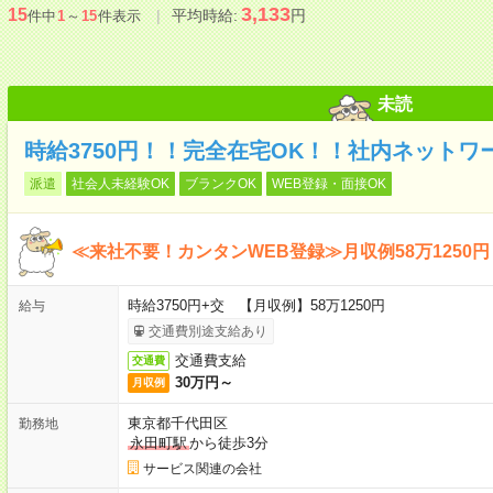
3,133
15
平均時給:
円
件中
1
～
15
件表示
未読
時給3750円！！完全在宅OK！！社内ネットワ
派遣
社会人未経験OK
ブランクOK
WEB登録・面接OK
≪来社不要！カンタンWEB登録≫月収例58万1250円
時給3750円+交 【月収例】58万1250円
給与
交通費別途支給あり
交通費支給
交通費
30万円～
月収例
東京都千代田区
勤務地
永田町駅
から徒歩3分
サービス関連の会社