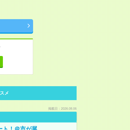
。
て
スメ
掲載日：2026.08.06
ート！＠市が尾