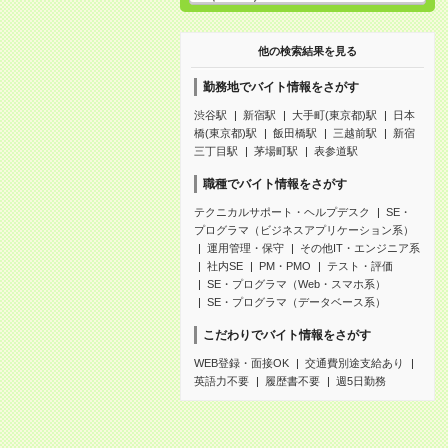
他の検索結果を見る
勤務地でバイト情報をさがす
渋谷駅
新宿駅
大手町(東京都)駅
日本
橋(東京都)駅
飯田橋駅
三越前駅
新宿
三丁目駅
茅場町駅
表参道駅
職種でバイト情報をさがす
テクニカルサポート・ヘルプデスク
SE・
プログラマ（ビジネスアプリケーション系）
運用管理・保守
その他IT・エンジニア系
社内SE
PM・PMO
テスト・評価
SE・プログラマ（Web・スマホ系）
SE・プログラマ（データベース系）
こだわりでバイト情報をさがす
WEB登録・面接OK
交通費別途支給あり
英語力不要
履歴書不要
週5日勤務