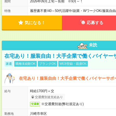
2026年09月上旬～長期 ※9月～！
期間
履歴書不要
/
40～50代活躍中
/
副業・WワークOK
/
服装自由
特徴
気になる！
応募する
未読
在宅あり！服装自由！大手企業で働くバイヤー
派遣
職種未経験OK
ブランクOK
WEB登録・面接OK
在宅あり！服装自由！大手企業で働くバイヤーサポ
時給1700円＋交
給与
交通費別途支給あり
※交通費別途(弊社規定あり)
交通費
川崎市幸区
勤務地