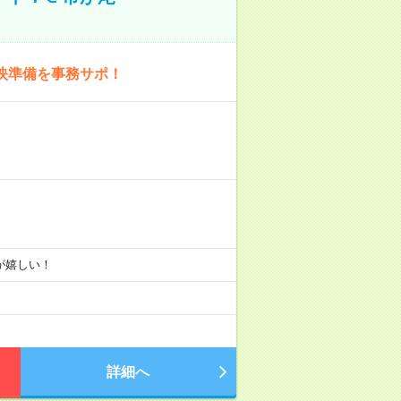
映準備を事務サポ！
りが嬉しい！
詳細へ