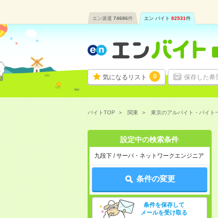
エン派遣
74686
件
エン バイト
82531
件
0
気になるリスト
保存した希
バイトTOP
関東
東京のアルバイト・バイト
設定中の検索条件
九段下 / サーバ・ネットワークエンジニア
条件の変更
条件を保存して
メールを受け取る