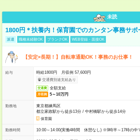
未読
1800円＊扶養内！保育園でのカンタン事務サ
派遣
職種未経験OK
ブランクOK
WEB登録・面接OK
【安定×長期！】自転車通勤OK！事務のお仕事！
時給1800円 月収例 57,600円
給与
交通費別途支給あり
全額支給
交通費
5～10万円
月収例
東京都練馬区
勤務地
都立家政駅から徒歩13分
/
中村橋駅から徒歩14分
保育園
10:00～14:00(実働4時間 休憩なし) ※9時半～17時
勤務時間