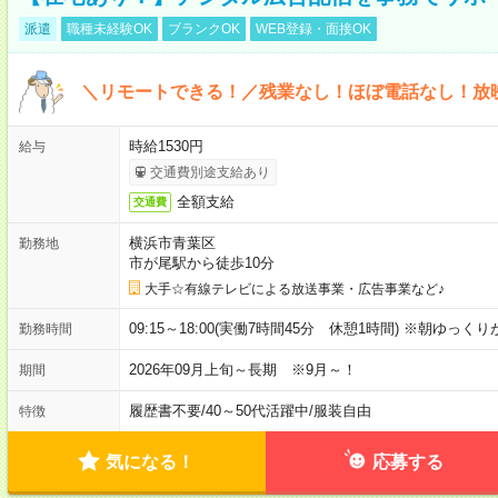
派遣
職種未経験OK
ブランクOK
WEB登録・面接OK
＼リモートできる！／残業なし！ほぼ電話なし！放
時給1530円
給与
交通費別途支給あり
全額支給
交通費
横浜市青葉区
勤務地
市が尾駅から徒歩10分
大手☆有線テレビによる放送事業・広告事業など♪
09:15～18:00(実働7時間45分 休憩1時間) ※朝ゆっく
勤務時間
2026年09月上旬～長期 ※9月～！
期間
履歴書不要
/
40～50代活躍中
/
服装自由
特徴
気になる！
応募する