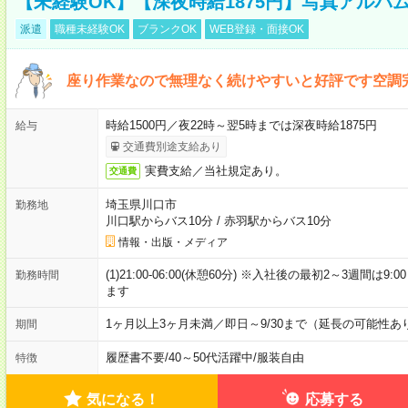
【未経験OK】【深夜時給1875円】写真アルバ
派遣
職種未経験OK
ブランクOK
WEB登録・面接OK
座り作業なので無理なく続けやすいと好評です空調
時給1500円／夜22時～翌5時までは深夜時給1875円
給与
交通費別途支給あり
実費支給／当社規定あり。
交通費
埼玉県川口市
勤務地
川口駅からバス10分
/
赤羽駅からバス10分
情報・出版・メディア
(1)21:00-06:00(休憩60分) ※入社後の最初2～3週間は
勤務時間
ます
1ヶ月以上3ヶ月未満／即日～9/30まで（延長の可能性あ
期間
履歴書不要
/
40～50代活躍中
/
服装自由
特徴
気になる！
応募する