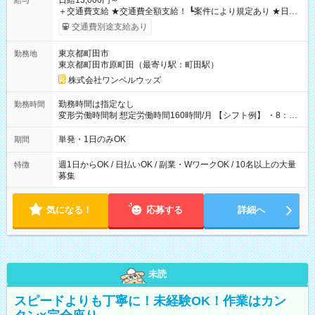
日給13,000円～
給与
＋交通費支給 ★交通費全額支給！ ┗案件により規定あり ★日払
いOK！（規定あり） ┗働いたその日に現金GET♪ お仕事後はコ
交通費別途支給あり
ンビニATMから 日払い分を引き落とせます！ 【試用期間】試
用期間なし
東京都町田市
勤務地
東京都町田市原町田（最寄り駅：町田駅）
株式会社ワンベルウッズ
勤務時間は指定なし
勤務時間
変形労働時間制 想定労働時間160時間/月 【シフト例】 ・8：00
～21：00
単発・1日のみOK
期間
週1日からOK / 日払いOK / 副業・WワークOK / 10名以上の大量
特徴
募集
気になる！
応募する
詳細へ
未読
スピードよりも丁寧に！未経験OK！作業はカン