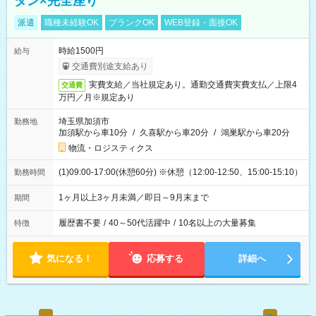
タン×完全座り
派遣
職種未経験OK
ブランクOK
WEB登録・面接OK
時給1500円
給与
交通費別途支給あり
実費支給／当社規定あり。通勤交通費実費支払／上限4
交通費
万円／月※規定あり
埼玉県加須市
勤務地
加須駅から車10分
/
久喜駅から車20分
/
鴻巣駅から車20分
物流・ロジスティクス
(1)09:00-17:00(休憩60分) ※休憩（12:00-12:50、15:00-15:10）
勤務時間
1ヶ月以上3ヶ月未満／即日～9月末まで
期間
履歴書不要
/
40～50代活躍中
/
10名以上の大量募集
特徴
気になる！
応募する
詳細へ