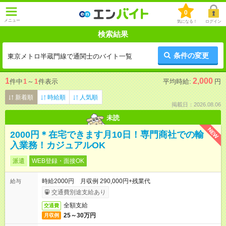
0
メニュー
気になる！
ログイン
検索結果
条件の変更
東京メトロ半蔵門線で通関士のバイト一覧
1
2,000
件中
1
～
1
件表示
平均時給:
円
新着順
時給順
人気順
掲載日：2026.08.06
未読
NEW
2000円＊在宅できます月10日！専門商社での輸
入業務！カジュアルOK
派遣
WEB登録・面接OK
時給2000円 月収例 290,000円+残業代
給与
交通費別途支給あり
全額支給
交通費
25～30万円
月収例