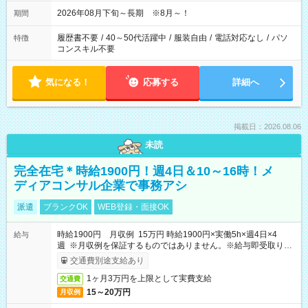
2026年08月下旬～長期 ※8月～！
期間
履歴書不要
/
40～50代活躍中
/
服装自由
/
電話対応なし
/
パソ
特徴
コンスキル不要
気になる！
応募する
詳細へ
掲載日：2026.08.06
未読
完全在宅＊時給1900円！週4日＆10～16時！メ
ディアコンサル企業で事務アシ
派遣
ブランクOK
WEB登録・面接OK
時給1900円 月収例 15万円 時給1900円×実働5h×週4日×4
給与
週 ※月収例を保証するものではありません。※給与即受取りサ
ービス利用可（利用条件有）
交通費別途支給あり
1ヶ月3万円を上限として実費支給
交通費
15～20万円
月収例