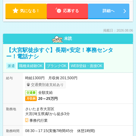
気になる！
応募する
詳細へ
掲載日：2026.08.06
未読
【大宮駅徒歩すぐ】長期×安定！事務センタ
ー！電話ナシ
派遣
職種未経験OK
ブランクOK
WEB登録・面接OK
時給1300円 月収例 201,500円
給与
交通費別途支給あり
全額支給
交通費
20～25万円
月収例
さいたま市大宮区
勤務地
大宮(埼玉県)駅から徒歩3分
事務代行業
08:30～17:15(実働7時間45分 休憩1時間)
勤務時間