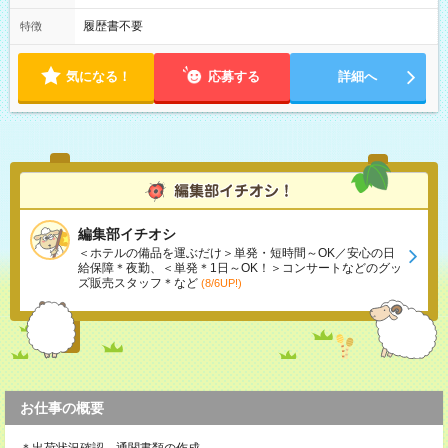
履歴書不要
特徴
気になる！
応募する
詳細へ
編集部イチオシ
＜ホテルの備品を運ぶだけ＞単発・短時間～OK／安心の日
給保障＊夜勤、＜単発＊1日～OK！＞コンサートなどのグッ
ズ販売スタッフ＊など
(8/6UP!)
お仕事の概要