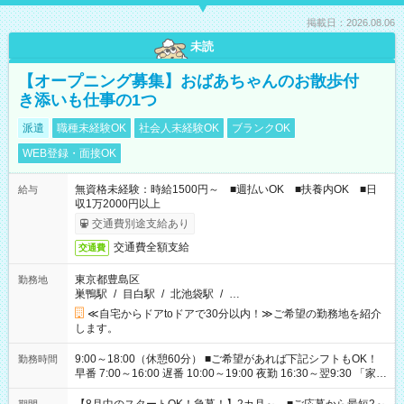
掲載日：2026.08.06
未読
【オープニング募集】おばあちゃんのお散歩付
き添いも仕事の1つ
派遣
職種未経験OK
社会人未経験OK
ブランクOK
WEB登録・面接OK
無資格未経験：時給1500円～ ■週払いOK ■扶養内OK ■日
給与
収1万2000円以上
交通費別途支給あり
交通費全額支給
交通費
東京都豊島区
勤務地
巣鴨駅
/
目白駅
/
北池袋駅
/
…
≪自宅からドアtoドアで30分以内！≫ご希望の勤務地を紹介
します。
9:00～18:00（休憩60分） ■ご希望があれば下記シフトもOK！
勤務時間
早番 7:00～16:00 遅番 10:00～19:00 夜勤 16:30～翌9:30 「家族
と休みを合わせたい」 「余裕を持って夕飯の準備がしたい」
「できれば残業はしたくない」 など、ご希望を教えてください