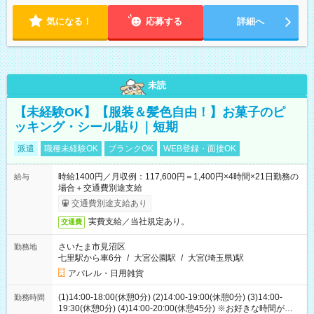
気になる！
応募する
詳細へ
未読
【未経験OK】【服装＆髪色自由！】お菓子のピ
ッキング・シール貼り｜短期
派遣
職種未経験OK
ブランクOK
WEB登録・面接OK
時給1400円／月収例：117,600円＝1,400円×4時間×21日勤務の
給与
場合＋交通費別途支給
交通費別途支給あり
実費支給／当社規定あり。
交通費
さいたま市見沼区
勤務地
七里駅から車6分
/
大宮公園駅
/
大宮(埼玉県)駅
アパレル・日用雑貨
(1)14:00-18:00(休憩0分) (2)14:00-19:00(休憩0分) (3)14:00-
勤務時間
19:30(休憩0分) (4)14:00-20:00(休憩45分) ※お好きな時間が選べ