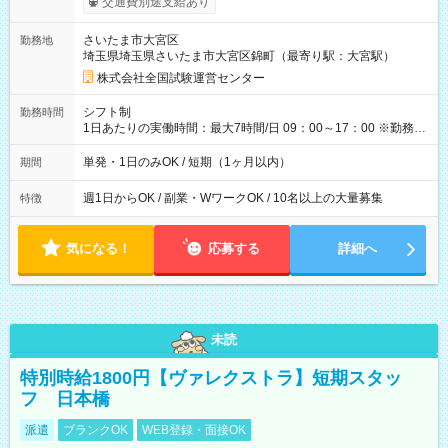
交通費別途支給あり
り！】 希望される場合、勤務から1週間ほどで給与の一部を受け
取れます。 ※手数料418円がかかります。 【過去試験日の収入
さいたま市大宮区
勤務地
例】 ・河合塾模擬試験 8:30～17:30（休憩1時間） 時給1,300円
埼玉県埼玉県さいたま市大宮区錦町（最寄り駅：大宮駅）
×8時間＝日収10,400円＋交通費 ※当日の役割により時給＋100
円の場合あり ・国家試験 7:00～13:30（休憩なし） 時給1,300
株式会社全国試験運営センター
円（役割手当＋100円）×6時間＝日収8,400円＋交通費 【試用期
間】試用期間なし
シフト制
勤務時間
1日あたりの実働時間：最大7時間/日 09：00～17：00 ※勤務時
間は 試験により異なります。
単発・1日のみOK / 短期（1ヶ月以内）
期間
週1日からOK / 副業・WワークOK / 10名以上の大量募集
特徴
気になる！
応募する
詳細へ
未読
特別時給1800円【ヴァレクストラ】短期スタッ
フ 日本橋
派遣
ブランクOK
WEB登録・面接OK