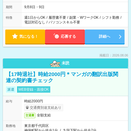
時間は変更となる可能性があります
9月8日・9日
期間
週1日からOK
/
履歴書不要
/
副業・WワークOK
/
シフト勤務
/
特徴
電話対応なし
/
パソコンスキル不要
気になる！
応募する
詳細へ
掲載日：2026.08.06
未読
【17時退社】時給2000円＊マンガの翻訳出版関
連の契約書チェック
派遣
WEB登録・面接OK
時給2000円
給与
交通費別途支給あり
全額支給
交通費
東京都千代田区
勤務地
神保町駅から徒歩1分
/
九段下駅から徒歩7分