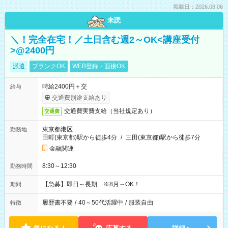
掲載日：2026.08.06
未読
＼！完全在宅！／土日含む週2～OK<講座受付
>@2400円
派遣
ブランクOK
WEB登録・面接OK
時給2400円＋交
給与
交通費別途支給あり
交通費実費支給（当社規定あり）
交通費
東京都港区
勤務地
田町(東京都)駅から徒歩4分
/
三田(東京都)駅から徒歩7分
金融関連
8:30～12:30
勤務時間
【急募】即日～長期 ※8月～OK！
期間
履歴書不要
/
40～50代活躍中
/
服装自由
特徴