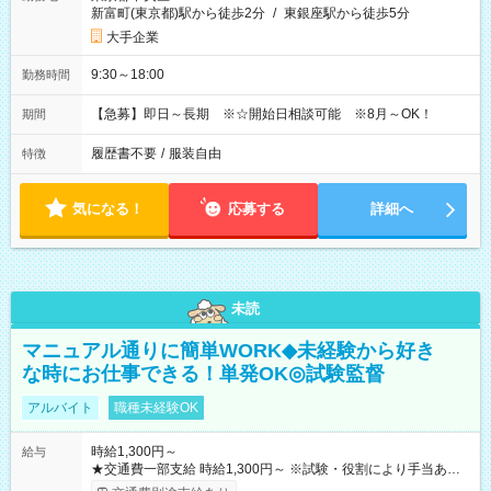
新富町(東京都)駅から徒歩2分
/
東銀座駅から徒歩5分
大手企業
9:30～18:00
勤務時間
【急募】即日～長期 ※☆開始日相談可能 ※8月～OK！
期間
履歴書不要
/
服装自由
特徴
気になる！
応募する
詳細へ
未読
マニュアル通りに簡単WORK◆未経験から好き
な時にお仕事できる！単発OK◎試験監督
アルバイト
職種未経験OK
時給1,300円～
給与
★交通費一部支給 時給1,300円～ ※試験・役割により手当あり
※勤務回数により昇給あり 【即給（前払い）オプションあ