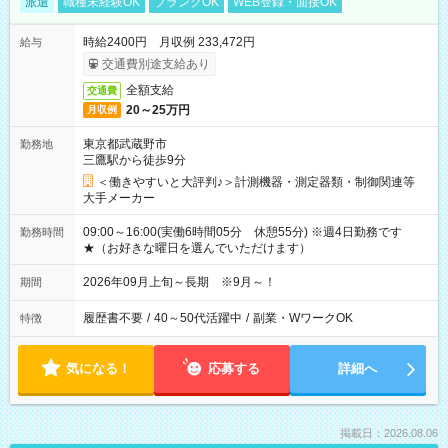
派遣
職種未経験OK
ブランクOK
WEB登録・面接OK
時給2400円 月収例 233,472円
給与
交通費別途支給あり
全額支給
交通費
20～25万円
月収例
東京都武蔵野市
勤務地
三鷹駅から徒歩9分
＜働きやすいと大評判♪＞計測機器・測定器類・制御関連等
大手メーカー
09:00～16:00(実働6時間05分 休憩55分) ※週4日勤務です
勤務時間
★（お好きな曜日を選んでいただけます）
2026年09月上旬～長期 ※9月～！
期間
履歴書不要
/
40～50代活躍中
/
副業・WワークOK
特徴
気になる！
応募する
詳細へ
掲載日：2026.08.06