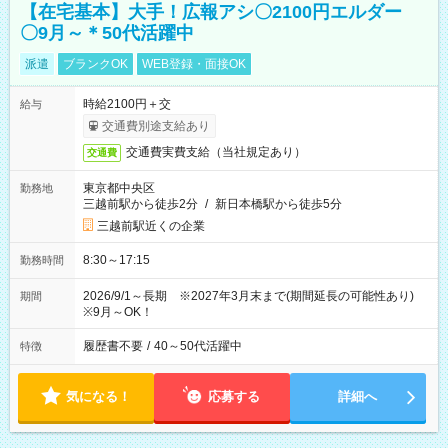
【在宅基本】大手！広報アシ〇2100円エルダー
〇9月～＊50代活躍中
派遣
ブランクOK
WEB登録・面接OK
時給2100円＋交
給与
交通費別途支給あり
交通費実費支給（当社規定あり）
交通費
東京都中央区
勤務地
三越前駅から徒歩2分
/
新日本橋駅から徒歩5分
三越前駅近くの企業
8:30～17:15
勤務時間
2026/9/1～長期 ※2027年3月末まで(期間延長の可能性あり)
期間
※9月～OK！
履歴書不要
/
40～50代活躍中
特徴
気になる！
応募する
詳細へ