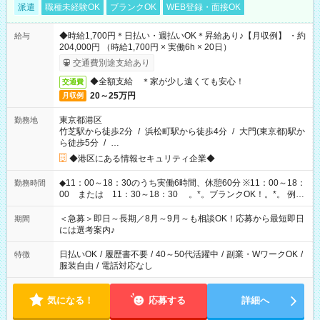
派遣
職種未経験OK
ブランクOK
WEB登録・面接OK
◆時給1,700円＊日払い・週払いOK＊昇給あり♪【月収例】 ・約
給与
204,000円 （時給1,700円 × 実働6h × 20日）
交通費別途支給あり
◆全額支給 ＊家が少し遠くても安心！
交通費
20～25万円
月収例
東京都港区
勤務地
竹芝駅から徒歩2分
/
浜松町駅から徒歩4分
/
大門(東京都)駅か
ら徒歩5分
/
…
◆港区にある情報セキュリティ企業◆
◆11：00～18：30のうち実働6時間、休憩60分 ※11：00～18：
勤務時間
00 または 11：30～18：30 。*。ブランクOK！。*。 例え
ば前職が、 在宅/財団法人/事務/コールセンター/受付/販売/カフェ
スタッフ スイーツ販売/ホテルフロント/化粧品販売/など 様々な
＜急募＞即日～長期／8月～9月～も相談OK！応募から最短即日
期間
業界から入社して活躍されています♪
には選考案内♪
日払いOK
/
履歴書不要
/
40～50代活躍中
/
副業・WワークOK
/
特徴
服装自由
/
電話対応なし
気になる！
応募する
詳細へ