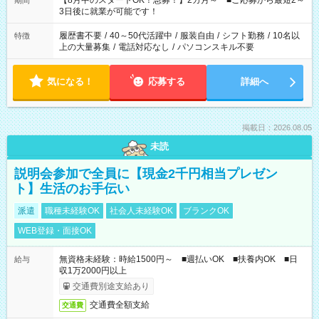
【8月中のスタートOK！急募！】2カ月～ ■ご応募から最短2～
期間
ね。 ※Wワーク希望の方へ 今ご覧のお仕事で希望する勤務時間
3日後に就業が可能です！
と、もう1つのお仕事の勤務時間。 合計で週40時間を超える場
合は応募できません。
履歴書不要
/
40～50代活躍中
/
服装自由
/
シフト勤務
/
10名以
特徴
上の大量募集
/
電話対応なし
/
パソコンスキル不要
気になる！
応募する
詳細へ
掲載日：2026.08.05
未読
説明会参加で全員に【現金2千円相当プレゼン
ト】生活のお手伝い
派遣
職種未経験OK
社会人未経験OK
ブランクOK
WEB登録・面接OK
無資格未経験：時給1500円～ ■週払いOK ■扶養内OK ■日
給与
収1万2000円以上
交通費別途支給あり
交通費全額支給
交通費