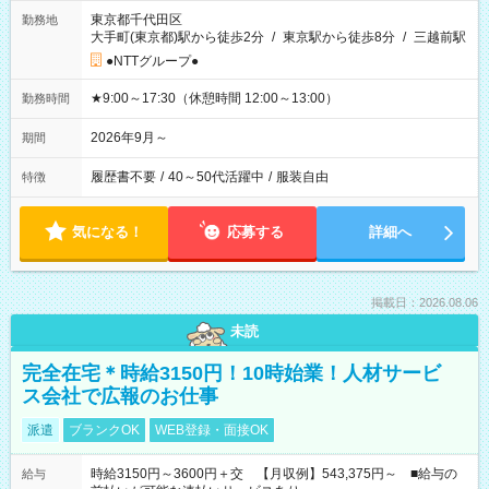
東京都千代田区
勤務地
大手町(東京都)駅から徒歩2分
/
東京駅から徒歩8分
/
三越前駅
●NTTグループ●
★9:00～17:30（休憩時間 12:00～13:00）
勤務時間
2026年9月～
期間
履歴書不要
/
40～50代活躍中
/
服装自由
特徴
気になる！
応募する
詳細へ
掲載日：2026.08.06
未読
完全在宅＊時給3150円！10時始業！人材サービ
ス会社で広報のお仕事
派遣
ブランクOK
WEB登録・面接OK
時給3150円～3600円＋交 【月収例】543,375円～ ■給与の
給与