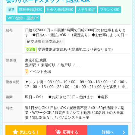
会のサポートスタッフ＊日払いOK
派遣
職種未経験OK
社会人未経験OK
大学生歓迎
ブランクOK
WEB登録・面接OK
日給1万5000円～※実働5時間で日給7000円のお仕事もありま
給与
す ◆日払い・週払いOK！（規定あり）◆お仕事によって日給
も異なります
交通費別途支給あり
交通費別途支給あり(勤務地により異なります)
交通費
東京都江東区
勤務地
豊洲駅
/
東陽町駅
/
亀戸駅
/
…
イベント会場
▼シフト例 ・08：00～19：00 ・09：00～18：00 ・10：00～
勤務時間
17：00 ・13：00～22：00 ・16：00～21：00 など多数！ ※お
仕事により勤務時間が異なります
即日～OK！ ◆お好きな日1日～働けます ◆急募
期間
週1日からOK
/
日払いOK
/
履歴書不要
/
40～50代活躍中
/
副
特徴
業・WワークOK
/
服装自由
/
シフト勤務
/
10名以上の大量募
集
/
電話対応なし
/
パソコンスキル不要
気になる！
応募する
詳細へ