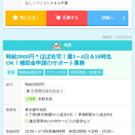
なし
/
パソコンスキル不要
気になる！
応募する
詳細へ
掲載日：2026.08.06
未読
時給2600円＊ほぼ在宅！週3～4日＆16時迄
OK！補助金申請のサポート業務
派遣
職種未経験OK
ブランクOK
WEB登録・面接OK
時給2600円
給与
交通費別途支給あり
全額支給
交通費
東京都中央区
勤務地
八丁堀(東京都)駅から徒歩2分
/
茅場町駅から徒歩6分
建設業界向けのAIサービスの提供など
10:00～17:00(実働6時間 休憩1時間) ※定時：10:00～
勤務時間