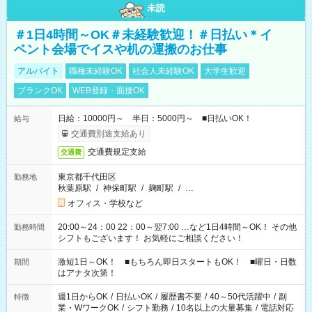
未読
＃1日4時間～OK＃未経験歓迎！＃日払い＊イ
ベント会場でイスや机の運搬のお仕事
アルバイト
職種未経験OK
社会人未経験OK
大学生歓迎
ブランクOK
WEB登録・面接OK
日給：10000円～ 半日：5000円～ ■日払いOK！
給与
交通費別途支給あり
交通費規定支給
交通費
東京都千代田区
勤務地
秋葉原駅
/
神保町駅
/
麹町駅
/
…
オフィス・学校など
20:00～24：00 22：00～翌7:00 …など1日4時間～OK！ その他
勤務時間
シフトもございます！ お気軽にご相談ください！
激短1日～OK！ ■もちろん即日スタートもOK！ ■曜日・日数
期間
はアナタ次第！
週1日からOK
/
日払いOK
/
履歴書不要
/
40～50代活躍中
/
副
特徴
業・WワークOK
/
シフト勤務
/
10名以上の大量募集
/
電話対応