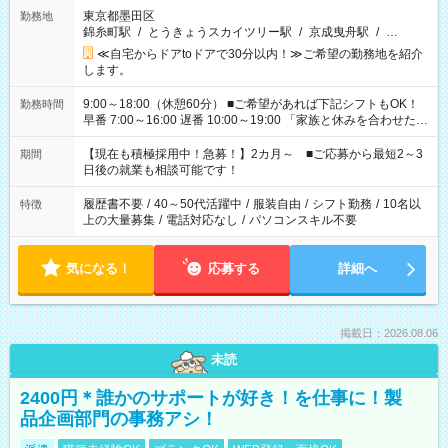
東京都墨田区
勤務地
錦糸町駅
/
とうきょうスカイツリー駅
/
京成曳舟駅
/
…
≪自宅からドアtoドアで30分以内！≫ご希望の勤務地を紹介
します。
9:00～18:00（休憩60分） ■ご希望があれば下記シフトもOK！
勤務時間
早番 7:00～16:00 遅番 10:00～19:00 「家族と休みを合わせた
い」 「余裕を持って夕飯の準備がしたい」 「できれば残業はし
たくない」 など、ご希望を教えてくださいね。 ※Wワーク希望
【現在も積極採用中！急募！】2カ月～ ■ご応募から最短2～3
期間
の方へ 今ご覧のお仕事で希望する勤務時間と、もう1つのお仕事
日後の就業も相談可能です！
の勤務時間。 合計で週40時間を超える場合は応募できません。
履歴書不要
/
40～50代活躍中
/
服装自由
/
シフト勤務
/
10名以
特徴
上の大量募集
/
電話対応なし
/
パソコンスキル不要
気になる！
応募する
詳細へ
掲載日：2026.08.06
未読
2400円＊誰かのサポートが好き！を仕事に！製
品企画部門の事務アシ！