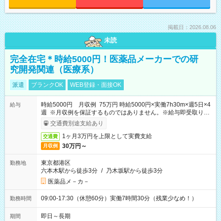
掲載日：2026.08.06
未読
完全在宅＊時給5000円！医薬品メーカーでの研
究開発関連（医療系）
派遣
ブランクOK
WEB登録・面接OK
時給5000円 月収例 75万円 時給5000円×実働7h30m×週5日×4
給与
週 ※月収例を保証するものではありません。※給与即受取りサ
ービス利用可（利用条件有）
交通費別途支給あり
1ヶ月3万円を上限として実費支給
交通費
30万円～
月収例
東京都港区
勤務地
六本木駅から徒歩3分
/
乃木坂駅から徒歩3分
医薬品メ－カ－
09:00-17:30（休憩60分）実働7時間30分（残業少なめ！）
勤務時間
即日～長期
期間