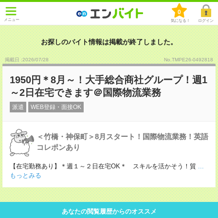
0
メニュー
気になる！
ログイン
お探しのバイト情報は掲載が終了しました。
掲載日 :2026
/
07
/
28
No.TMPE26-0492818
1950円＊8月～！大手総合商社グループ！週1
～2日在宅できます＠国際物流業務
派遣
WEB登録・面接OK
＜竹橋・神保町＞8月スタート！国際物流業務！英語
コレポンあり
【在宅勤務あり】＊週１～２日在宅OK＊ スキルを活かそう！貿
...
もっとみる
あなたの閲覧履歴からのオススメ