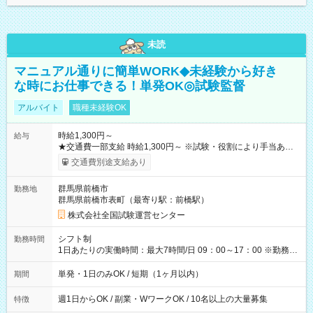
未読
マニュアル通りに簡単WORK◆未経験から好き
な時にお仕事できる！単発OK◎試験監督
アルバイト
職種未経験OK
時給1,300円～
給与
★交通費一部支給 時給1,300円～ ※試験・役割により手当あり
※勤務回数により昇給あり 【即給（前払い）オプションあ
交通費別途支給あり
り！】 希望される場合、勤務から1週間ほどで給与の一部を受け
取れます。 ※手数料418円がかかります。 【過去試験日の収入
群馬県前橋市
勤務地
例】 ・河合塾模擬試験 8:30～17:30（休憩1時間） 時給1,300円
群馬県前橋市表町（最寄り駅：前橋駅）
×8時間＝日収10,400円＋交通費 ※当日の役割により時給＋100
円の場合あり ・国家試験 7:00～13:30（休憩なし） 時給1,300
株式会社全国試験運営センター
円（役割手当＋100円）×6時間＝日収8,400円＋交通費 【試用期
間】試用期間なし
シフト制
勤務時間
1日あたりの実働時間：最大7時間/日 09：00～17：00 ※勤務時
間は 試験により異なります。
単発・1日のみOK / 短期（1ヶ月以内）
期間
週1日からOK / 副業・WワークOK / 10名以上の大量募集
特徴