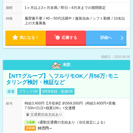
ます
1ヶ月以上3ヶ月未満／即日～8月末までの期間限定
期間
履歴書不要
/
40～50代活躍中
/
服装自由
/
シフト勤務
/
10名以
特徴
上の大量募集
気になる！
応募する
詳細へ
掲載日：2026.08.06
未読
【NTTグループ】＼フルリモOK／月56万↑モニ
タリング検討・検証など
派遣
ブランクOK
WEB登録・面接OK
時給3,400円【月収例】約569,000円（時給3,400円×実働
給与
7.50h×21日+残業10h）+交通費
交通費別途支給あり
○通勤交通費の支給あり（当社規定による）
交通費
30万円～
月収例