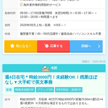
海外著作権利用契約サービス
09:00～17:00(実働7時間 休憩1時間) ※＜9:30～17:30＞＜
勤務時間
10:00～18:00＞時間選べます
2026年09月上旬～長期 ※9月～！
期間
履歴書不要
/
40～50代活躍中
/
服装自由
/
パソコンスキル不要
特徴
気になる！
応募する
詳細へ
掲載日：2026.08.06
未読
週4日在宅＊時給3000円！未経験OK！残業ほぼ
なし▼大手町で英文事務
派遣
職種未経験OK
ブランクOK
WEB登録・面接OK
時給3000円 月収例 46万円 時給3000円×実働7h30m×週5日×4
給与
週+残業5h ※月収例を保証するものではありません。