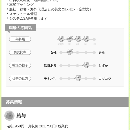
＊出荷状況確認、通関書類の作成
＊本船ブッキング
＊船社・顧客・海外代理店との英文コレポン（定型文）
＊スケジュール管理
＊システムSAP使用します
職場の雰囲気
年齢層
20代
30
40
50
60
男女比率
女性
男性
職場の様子
活気あり
しずか
仕事の仕方
テキパキ
コツコツ
募集情報
給与
時給1950円 月収例 282,750円+残業代