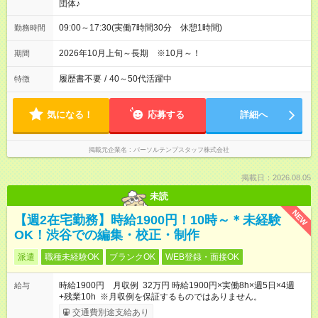
団体♪
09:00～17:30(実働7時間30分 休憩1時間)
勤務時間
2026年10月上旬～長期 ※10月～！
期間
履歴書不要
/
40～50代活躍中
特徴
気になる！
応募する
詳細へ
掲載元企業名
パーソルテンプスタッフ株式会社
掲載日：2026.08.05
未読
NEW
【週2在宅勤務】時給1900円！10時～＊未経験
OK！渋谷での編集・校正・制作
派遣
職種未経験OK
ブランクOK
WEB登録・面接OK
時給1900円 月収例 32万円 時給1900円×実働8h×週5日×4週
給与
+残業10h ※月収例を保証するものではありません。
交通費別途支給あり