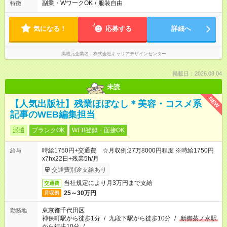
副業・WワークOK
/
服装自由
特徴
気になる！
応募する
詳細へ
掲載元企業名
株式会社キャリアデザインセンター
掲載日：2026.08.04
未読
NEW
【人気出版社】残業ほぼなし＊美容・コスメ系
記事のWEB編集担当
派遣
ブランクOK
WEB登録・面接OK
時給1750円+交通費 ☆月収例:27万8000円程度 ※時給1750円
給与
x7hx22日+残業5h/月
交通費別途支給あり
当社規定により月3万円まで支給
交通費
25～30万円
月収例
東京都千代田区
勤務地
神保町駅から徒歩1分
/
九段下駅から徒歩10分
/
新御茶ノ水駅
から徒歩10分
/
…