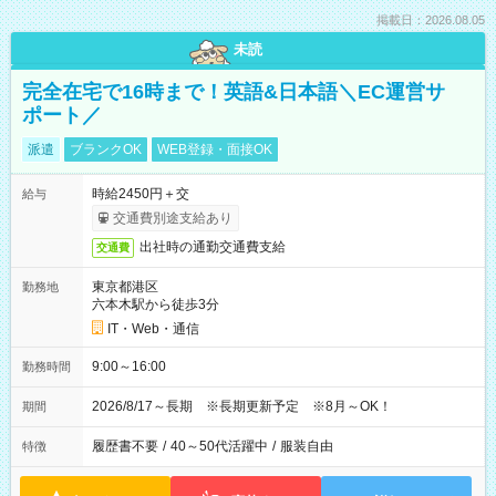
掲載日：2026.08.05
未読
完全在宅で16時まで！英語&日本語＼EC運営サ
ポート／
派遣
ブランクOK
WEB登録・面接OK
時給2450円＋交
給与
交通費別途支給あり
出社時の通勤交通費支給
交通費
東京都港区
勤務地
六本木駅から徒歩3分
IT・Web・通信
9:00～16:00
勤務時間
2026/8/17～長期 ※長期更新予定 ※8月～OK！
期間
履歴書不要
/
40～50代活躍中
/
服装自由
特徴