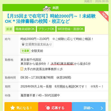
掲載日：2026.08.05
未読
NEW
【月15回まで在宅可】時給2000円～！未経験
OK＊法律書籍の校閲・校正など
派遣
職種未経験OK
ブランクOK
WEB登録・面接OK
時給2000円～2100円 ※ご経験に応じて時給ご相談！
給与
交通費別途支給あり
全額支給
交通費
東京都千代田区
勤務地
東京駅から徒歩6分
/
大手町(東京都)駅
から徒歩1分
大手の外資系法律事務所☆彡
09:30～17:30(実働7時間 休憩1時間)
勤務時間
2026年09月上旬～長期 8月開始も相談OKです！ ※9月～！
期間
履歴書不要
/
40～50代活躍中
特徴
気になる！
応募する
詳細へ