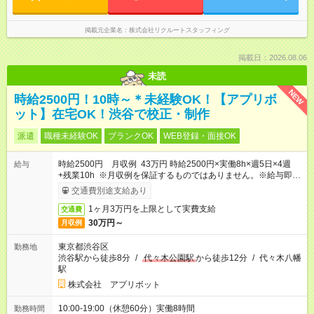
掲載元企業名
株式会社リクルートスタッフィング
掲載日：2026.08.06
未読
NEW
時給2500円！10時～＊未経験OK！【アプリボ
ット】在宅OK！渋谷で校正・制作
派遣
職種未経験OK
ブランクOK
WEB登録・面接OK
時給2500円 月収例 43万円 時給2500円×実働8h×週5日×4週
給与
+残業10h ※月収例を保証するものではありません。※給与即受
取りサービス利用可（利用条件有）
交通費別途支給あり
1ヶ月3万円を上限として実費支給
交通費
30万円～
月収例
東京都渋谷区
勤務地
渋谷駅から徒歩8分
/
代々木公園駅
から徒歩12分
/
代々木八幡
駅
株式会社 アプリボット
10:00-19:00（休憩60分）実働8時間
勤務時間