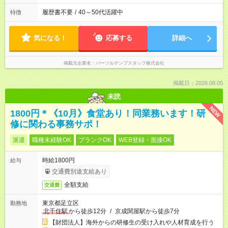
履歴書不要
/
40～50代活躍中
特徴
気になる！
応募する
詳細へ
掲載元企業名
パーソルテンプスタッフ株式会社
掲載日：2026.08.05
未読
NEW
1800円＊《10月》食堂あり！同業務います！研
修に関わる事務サポ！
派遣
職種未経験OK
ブランクOK
WEB登録・面接OK
時給1800円
給与
交通費別途支給あり
全額支給
交通費
東京都足立区
勤務地
北千住駅
から徒歩12分
/
京成関屋駅から徒歩7分
【財団法人】海外からの研修生の受け入れや人材育成を行う