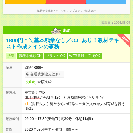
掲載元企業名
パーソルテンプスタッフ株式会社
掲載日：2026.08.05
未読
NEW
1800円＊＼基本残業なし／OJTあり！教材テキ
スト作成メインの事務
派遣
職種未経験OK
ブランクOK
WEB登録・面接OK
時給1800円
給与
交通費別途支給あり
全額支給
交通費
東京都足立区
勤務地
北千住駅
から徒歩12分
/
京成関屋駅から徒歩7分
【財団法人】海外からの研修生の受け入れや人材育成を行う
団体♪
09:00～17:30(実働7時間30分 休憩1時間)
勤務時間
2026年09月中旬～長期 ※9月～！
期間