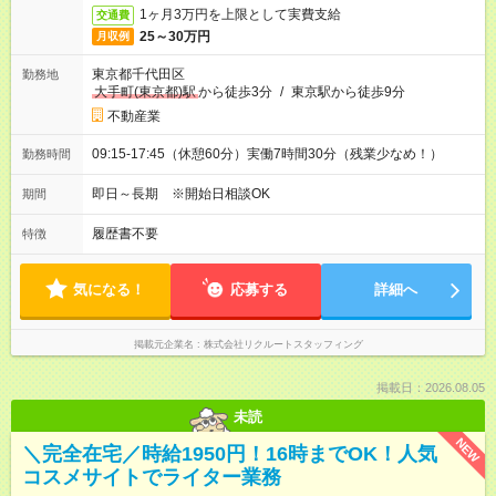
1ヶ月3万円を上限として実費支給
交通費
25～30万円
月収例
東京都千代田区
勤務地
大手町(東京都)駅
から徒歩3分
/
東京駅から徒歩9分
不動産業
09:15-17:45（休憩60分）実働7時間30分（残業少なめ！）
勤務時間
即日～長期 ※開始日相談OK
期間
履歴書不要
特徴
気になる！
応募する
詳細へ
掲載元企業名
株式会社リクルートスタッフィング
掲載日：2026.08.05
未読
NEW
＼完全在宅／時給1950円！16時までOK！人気
コスメサイトでライター業務