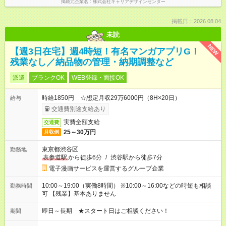
掲載元企業名
株式会社キャリアデザインセンター
掲載日：2026.08.04
未読
NEW
【週3日在宅】週4時短！有名マンガアプリG！
残業なし／納品物の管理・納期調整など
派遣
ブランクOK
WEB登録・面接OK
時給1850円 ☆想定月収29万6000円（8H×20日）
給与
交通費別途支給あり
実費全額支給
交通費
25～30万円
月収例
東京都渋谷区
勤務地
表参道駅
から徒歩6分
/
渋谷駅から徒歩7分
電子漫画サービスを運営するグループ企業
10:00～19:00（実働8時間） ※10:00～16:00などの時短も相談
勤務時間
可 【残業】基本ありません
即日～長期 ★スタート日はご相談ください！
期間