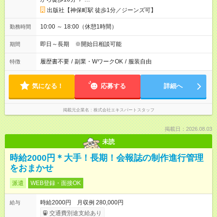
出版社【神保町駅 徒歩1分／ジーンズ可】
10:00 ～ 18:00（休憩1時間）
勤務時間
即日～長期 ※開始日相談可能
期間
履歴書不要
/
副業・WワークOK
/
服装自由
特徴
気になる！
応募する
詳細へ
掲載元企業名
株式会社エキスパートスタッフ
掲載日：2026.08.03
未読
時給2000円＊大手！長期！会報誌の制作進行管理
をおまかせ
派遣
WEB登録・面接OK
時給2000円 月収例 280,000円
給与
交通費別途支給あり