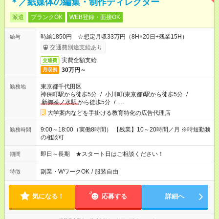
＊／紙媒体の編集・制作ディレクター
派遣
ブランクOK
WEB登録・面接OK
時給1850円 ☆想定月収33万円（8H×20日+残業15H）
給与
交通費別途支給あり
実費全額支給
交通費
30万円～
月収例
東京都千代田区
勤務地
神保町駅から徒歩5分
/
小川町(東京都)駅から徒歩5分
/
新御茶ノ水駅
から徒歩5分
/
…
大学案内などを手掛ける教育特化の広告代理店
9:00～18:00（実働8時間） 【残業】10～20時間／月 ※時短勤務
勤務時間
の相談可
即日～長期 ★スタート日はご相談ください！
期間
副業・WワークOK
/
服装自由
特徴
気になる！
応募する
詳細へ