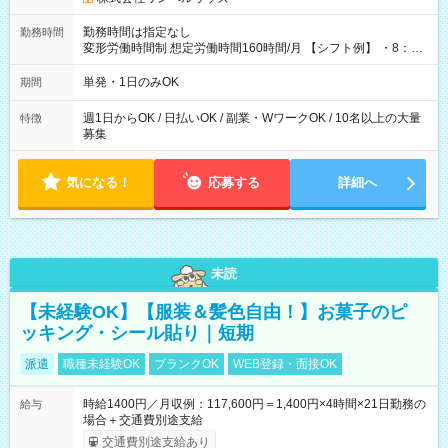
勤務時間は指定なし
勤務時間
変形労働時間制 想定労働時間160時間/月 【シフト例】 ・8：00
～21：00
単発・1日のみOK
期間
週1日からOK / 日払いOK / 副業・WワークOK / 10名以上の大量
特徴
募集
気になる！
応募する
詳細へ
未読
【未経験OK】【服装＆髪色自由！】お菓子のピ
ッキング・シール貼り｜短期
派遣
職種未経験OK
ブランクOK
WEB登録・面接OK
時給1400円／月収例：117,600円＝1,400円×4時間×21日勤務の
給与
場合＋交通費別途支給
交通費別途支給あり