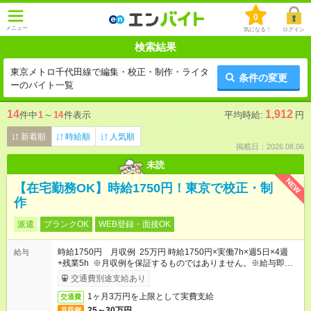
0
メニュー
気になる！
ログイン
検索結果
東京メトロ千代田線で編集・校正・制作・ライタ
条件の変更
ーのバイト一覧
14
1,912
件中
1
～
14
件表示
平均時給:
円
新着順
時給順
人気順
掲載日：2026.08.06
未読
NEW
【在宅勤務OK】時給1750円！東京で校正・制
作
派遣
ブランクOK
WEB登録・面接OK
時給1750円 月収例 25万円 時給1750円×実働7h×週5日×4週
給与
+残業5h ※月収例を保証するものではありません。※給与即受取
りサービス利用可（利用条件有）
交通費別途支給あり
1ヶ月3万円を上限として実費支給
交通費
25～30万円
月収例