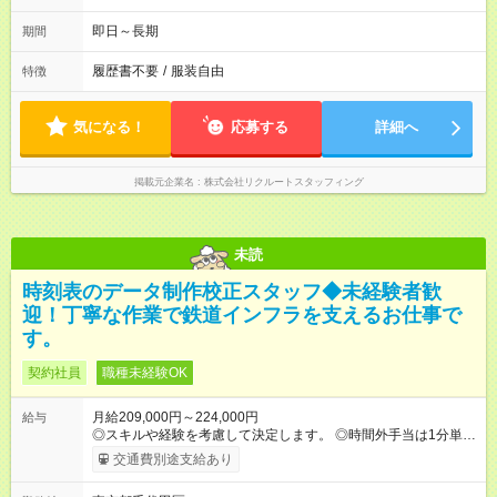
即日～長期
期間
履歴書不要
/
服装自由
特徴
気になる！
応募する
詳細へ
掲載元企業名
株式会社リクルートスタッフィング
未読
時刻表のデータ制作校正スタッフ◆未経験者歓
迎！丁寧な作業で鉄道インフラを支えるお仕事で
す。
契約社員
職種未経験OK
月給209,000円～224,000円
給与
◎スキルや経験を考慮して決定します。 ◎時間外手当は1分単位
で全額支給します。 ◎賞与年２回支給（昨年度実績：年3ヶ月
交通費別途支給あり
分） ※副業不可 【試用期間】試用期間あり 試用期間の長さ：2
ヶ月 雇用形態、給与は本採用時と同じです。