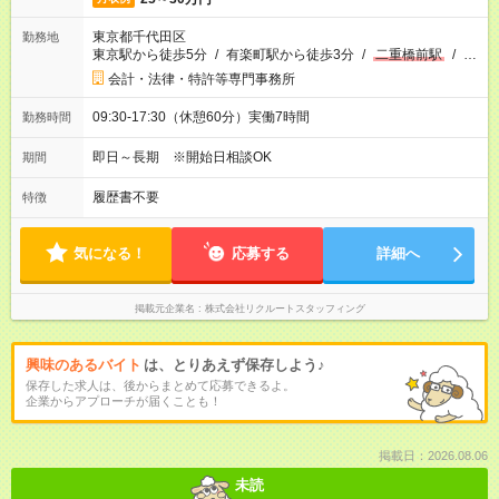
東京都千代田区
勤務地
東京駅から徒歩5分
/
有楽町駅から徒歩3分
/
二重橋前駅
/
…
会計・法律・特許等専門事務所
09:30-17:30（休憩60分）実働7時間
勤務時間
即日～長期 ※開始日相談OK
期間
履歴書不要
特徴
気になる！
応募する
詳細へ
掲載元企業名
株式会社リクルートスタッフィング
興味のあるバイト
は、とりあえず保存しよう♪
保存した求人は、後からまとめて応募できるよ。
企業からアプローチが届くことも！
掲載日：2026.08.06
未読