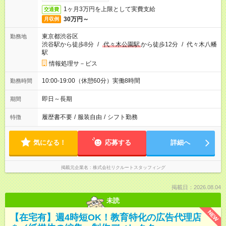
1ヶ月3万円を上限として実費支給
交通費
30万円～
月収例
東京都渋谷区
勤務地
渋谷駅から徒歩8分
/
代々木公園駅
から徒歩12分
/
代々木八幡
駅
情報処理サ－ビス
10:00-19:00（休憩60分）実働8時間
勤務時間
即日～長期
期間
履歴書不要
/
服装自由
/
シフト勤務
特徴
気になる！
応募する
詳細へ
掲載元企業名
株式会社リクルートスタッフィング
掲載日：2026.08.04
未読
NEW
【在宅有】週4時短OK！教育特化の広告代理店