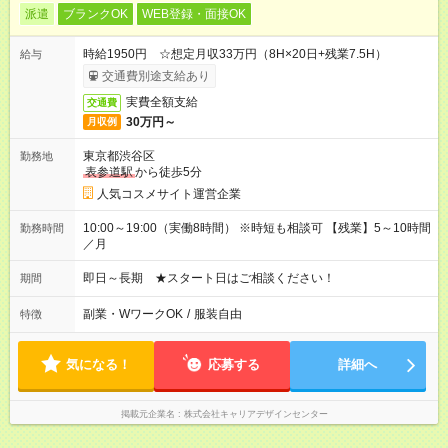
派遣
ブランクOK
WEB登録・面接OK
時給1950円 ☆想定月収33万円（8H×20日+残業7.5H）
給与
交通費別途支給あり
実費全額支給
交通費
30万円～
月収例
東京都渋谷区
勤務地
表参道駅
から徒歩5分
人気コスメサイト運営企業
10:00～19:00（実働8時間） ※時短も相談可 【残業】5～10時間
勤務時間
／月
即日～長期 ★スタート日はご相談ください！
期間
副業・WワークOK
/
服装自由
特徴
気になる！
応募する
詳細へ
掲載元企業名
株式会社キャリアデザインセンター