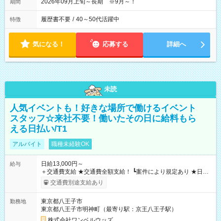
2026年09月上旬～長期 ※9月～！
期間
履歴書不要
/
40～50代活躍中
特徴
気になる！
応募する
詳細へ
未読
人気イベントも！好きな場所で働けるイベント
スタッフ☆来社不要！働いたその日に給料もら
える日払い/T1
アルバイト
職種未経験OK
日給13,000円～
給与
＋交通費支給 ★交通費全額支給！ ┗案件により規定あり ★日払
いOK！（規定あり） ┗働いたその日に現金GET♪ お仕事後はコ
交通費別途支給あり
ンビニATMから 日払い分を引き落とせます！ 【試用期間】試
用期間なし
東京都八王子市
勤務地
東京都八王子市明神町（最寄り駅：京王八王子駅）
株式会社ワンベルウッズ