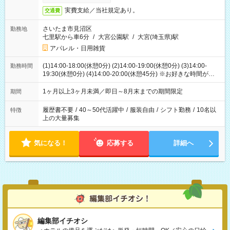
実費支給／当社規定あり。
交通費
さいたま市見沼区
勤務地
七里駅から車6分
/
大宮公園駅
/
大宮(埼玉県)駅
アパレル・日用雑貨
(1)14:00-18:00(休憩0分) (2)14:00-19:00(休憩0分) (3)14:00-
勤務時間
19:30(休憩0分) (4)14:00-20:00(休憩45分) ※お好きな時間が選べ
ます
1ヶ月以上3ヶ月未満／即日～8月末までの期間限定
期間
履歴書不要
/
40～50代活躍中
/
服装自由
/
シフト勤務
/
10名以
特徴
上の大量募集
気になる！
応募する
詳細へ
編集部イチオシ