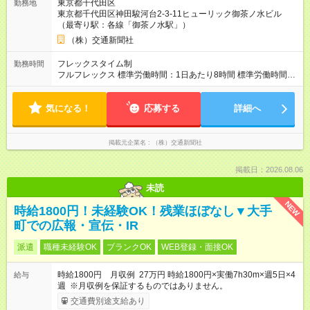
東京都千代田区
勤務地
東京都千代田区神田駿河台2-3-11ヒューリック御茶ノ水ビル
（最寄り駅：各線「御茶ノ水駅」）
（株）交通新聞社
フレックスタイム制
勤務時間
フルフレックス 標準労働時間：1日あたり8時間 標準労働時間：
1日あたり8時間（コアタイムなし） ※一般的な日勤の時間に働
く社員が多いです。所用による出退勤時間は柔軟に調整可能。
気になる！
出社は5時～15時、終業は11時～22時、1日の最短労働時間は4
応募する
詳細へ
時間です（フレキシブルタイム）。 ※残業は12月～2月の最繁忙
期で月30～40時間程度、生じています。
掲載元企業名
（株）交通新聞社
掲載日：2026.08.06
未読
NEW
時給1800円！未経験OK！残業ほぼなし▼大手
町での広報・宣伝・IR
派遣
職種未経験OK
ブランクOK
WEB登録・面接OK
時給1800円 月収例 27万円 時給1800円×実働7h30m×週5日×4
給与
週 ※月収例を保証するものではありません。
交通費別途支給あり