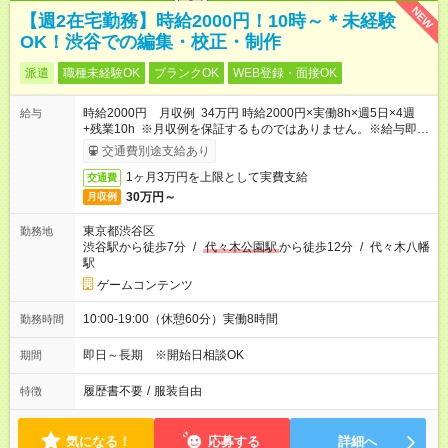
NEW
【週2在宅勤務】時給2000円！10時～＊未経験
OK！渋谷での編集・校正・制作
派遣
職種未経験OK
ブランクOK
WEB登録・面接OK
時給2000円 月収例 34万円 時給2000円×実働8h×週5日×4週
給与
+残業10h ※月収例を保証するものではありません。※給与即受
取りサービス利用可（利用条件有）
交通費別途支給あり
1ヶ月3万円を上限として実費支給
交通費
30万円～
月収例
東京都渋谷区
勤務地
渋谷駅から徒歩7分
/
代々木公園駅
から徒歩12分
/
代々木八幡
駅
ゲームコンテンツ
10:00-19:00（休憩60分）実働8時間
勤務時間
即日～長期 ※開始日相談OK
期間
履歴書不要
/
服装自由
特徴
気になる！
応募する
詳細へ