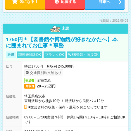
気になる！
応募する
詳細へ
掲載日：2026.08.03
未読
1750円＊【図書館や博物館が好きなかたへ】本
に囲まれてお仕事＊事務
派遣
職種未経験OK
ブランクOK
WEB登録・面接OK
時給1750円 月収例 245,000円
給与
交通費別途支給あり
全額支給
交通費
20～25万円
月収例
埼玉県所沢市
勤務地
東所沢駅から徒歩10分
/
所沢駅から民間バス12分
■文芸資料の収集・保存・展示をおこなっています
09:00～17:00(実働7時間 休憩1時間) ※10時～18時もご相談OK
勤務時間
です！