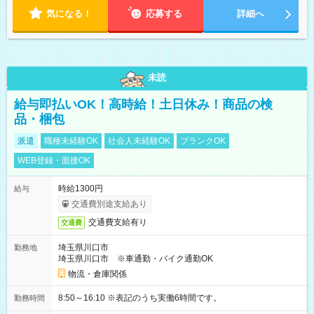
気になる！
応募する
詳細へ
未読
給与即払いOK！高時給！土日休み！商品の検
品・梱包
派遣
職種未経験OK
社会人未経験OK
ブランクOK
WEB登録・面接OK
時給1300円
給与
交通費別途支給あり
交通費支給有り
交通費
埼玉県川口市
勤務地
埼玉県川口市 ※車通勤・バイク通勤OK
物流・倉庫関係
8:50～16:10 ※表記のうち実働6時間です。
勤務時間