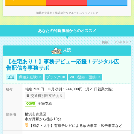
掲載元企業名
株式会社リクルートスタッフィング
あなたの閲覧履歴からのオススメ
掲載日：2026.08.07
未読
【在宅あり！】事務デビュー応援！デジタル広
告配信を事務サポ
派遣
職種未経験OK
ブランクOK
WEB登録・面接OK
時給1530円 ※月収例：244,000円（月21日就業の際）
給与
交通費別途支給あり
全額支給
交通費
横浜市青葉区
勤務地
市が尾駅から徒歩10分
【有名・大手】有線テレビによる放送事業・広告事業など