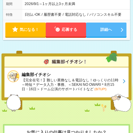
2026/9/1～1ヶ月以上3ヶ月未満
期間
日払いOK
/
履歴書不要
/
電話対応なし
/
パソコンスキル不要
特徴
気になる！
応募する
詳細へ
編集部イチオシ
【完全在宅！】難しい業務なし＆電話なし！ゆっくりの11時
～時短＊データ入力・事務、＜SEKAI NO OWARI＊8月15
日・16日＞ドーム公演のサポートバイトなど
(8/7UP!)
お気に入りの仕事は見つかりましたか？