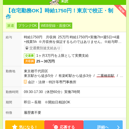
未読
NEW
【在宅勤務OK】時給1750円！東京で校正・制
作
派遣
ブランクOK
WEB登録・面接OK
時給1750円 月収例 25万円 時給1750円×実働7h×週5日×4週
給与
+残業5h ※月収例を保証するものではありません。※給与即受取
りサービス利用可（利用条件有）
交通費別途支給あり
1ヶ月3万円を上限として実費支給
交通費
25～30万円
月収例
東京都千代田区
勤務地
東京駅から徒歩5分
/
有楽町駅から徒歩3分
/
二重橋前駅
/
…
会計・法律・特許等専門事務所
09:30-17:30（休憩60分）実働7時間
勤務時間
即日～長期 ※開始日相談OK
期間
履歴書不要
特徴
気になる！
応募する
詳細へ