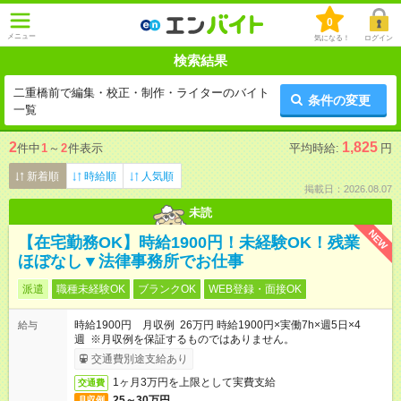
0
メニュー
気になる！
ログイン
検索結果
二重橋前で編集・校正・制作・ライターのバイト
条件の変更
一覧
2
1,825
件中
1
～
2
件表示
平均時給:
円
新着順
時給順
人気順
掲載日：2026.08.07
未読
NEW
【在宅勤務OK】時給1900円！未経験OK！残業
ほぼなし▼法律事務所でお仕事
派遣
職種未経験OK
ブランクOK
WEB登録・面接OK
時給1900円 月収例 26万円 時給1900円×実働7h×週5日×4
給与
週 ※月収例を保証するものではありません。
交通費別途支給あり
1ヶ月3万円を上限として実費支給
交通費
25～30万円
月収例