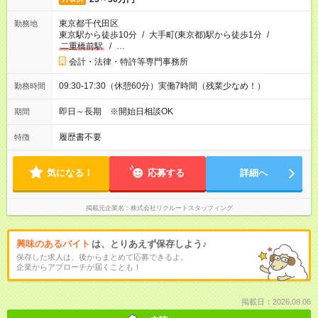
東京都千代田区
勤務地
東京駅から徒歩10分
/
大手町(東京都)駅から徒歩1分
/
二重橋前駅
/
…
会計・法律・特許等専門事務所
09:30-17:30（休憩60分）実働7時間（残業少なめ！）
勤務時間
即日～長期 ※開始日相談OK
期間
履歴書不要
特徴
気になる！
応募する
詳細へ
掲載元企業名
株式会社リクルートスタッフィング
興味のあるバイト
は、とりあえず保存しよう♪
保存した求人は、後からまとめて応募できるよ。
企業からアプローチが届くことも！
掲載日：2026.08.06