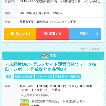
09:15～18:00(実働7時間45分 休憩1時間) ※朝ゆっくりが嬉し
勤務時間
い！
2026年09月上旬～長期 ※9月～！
期間
履歴書不要
/
服装自由
/
パソコンスキル不要
特徴
気になる！
応募する
詳細へ
掲載日：2026.08.07
未読
＜未経験OK＞グルメサイト運営会社でデータ抽
出・レポート作成など＠在宅OK
派遣
職種未経験OK
ブランクOK
WEB登録・面接OK
時給1,700円【月収例】約306,000円（時給1,700円×実働
給与
8.00h×21日+残業10h）+交通費
交通費別途支給あり
○通勤交通費の支給あり（当社規定による）
交通費
月収例