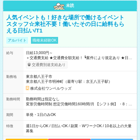
未読
人気イベントも！好きな場所で働けるイベント
スタッフ☆来社不要！働いたその日に給料もら
える日払い/T1
アルバイト
職種未経験OK
日給13,000円～
給与
＋交通費支給 ★交通費全額支給！ ┗案件により規定あり ★日払
いOK！（規定あり） ┗働いたその日に現金GET♪ お仕事後はコ
交通費別途支給あり
ンビニATMから 日払い分を引き落とせます！ 【試用期間】試
用期間なし
東京都八王子市
勤務地
東京都八王子市明神町（最寄り駅：京王八王子駅）
株式会社ワンベルウッズ
勤務時間は指定なし
勤務時間
変形労働時間制 想定労働時間160時間/月 【シフト例】 ・8：00
～21：00
単発・1日のみOK
期間
週1日からOK / 日払いOK / 副業・WワークOK / 10名以上の大量
特徴
募集