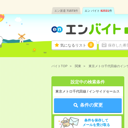
エン派遣
71573
件
エン バイト
82531
件
0
気になるリスト
保存した希
バイトTOP
関東
東京メトロ千代田線のイン
設定中の検索条件
東京メトロ千代田線 / インサイドセールス
条件の変更
条件を保存して
メールを受け取る