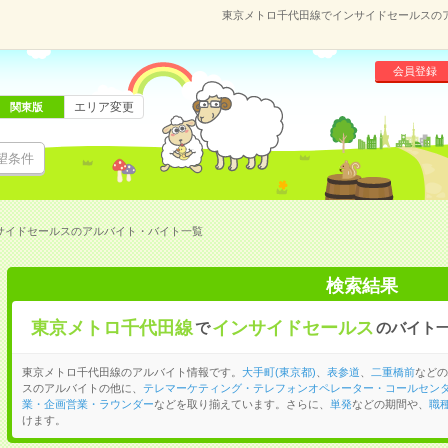
東京メトロ千代田線でインサイドセールスの
会員登録
エリア変更
関東版
望条件
サイドセールスのアルバイト・バイト一覧
検索結果
東京メトロ千代田線
インサイドセールス
で
のバイト
東京メトロ千代田線のアルバイト情報です。
大手町(東京都)
、
表参道
、
二重橋前
などの
スのアルバイトの他に、
テレマーケティング・テレフォンオペレーター・コールセン
業・企画営業・ラウンダー
などを取り揃えています。さらに、
単発
などの期間や、
職
けます。