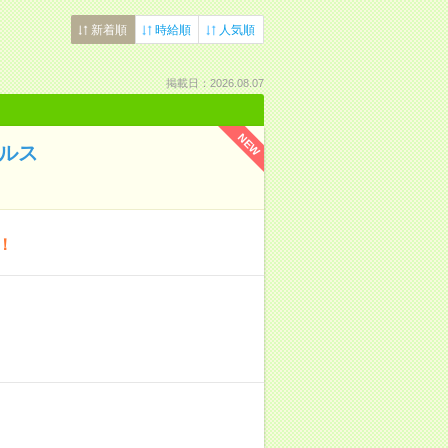
新着順
時給順
人気順
掲載日：2026.08.07
NEW
ールス
！