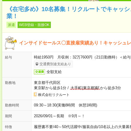
《在宅多め》10名募集！リクルートでキャッ
業！
派遣
WEB登録・面接OK
インサイドセールス〇直接雇実績あり！キャッシュ
時給1950円 月収例：32万7600円（21日勤務時）＜
給与
交通費別途支給あり
全額支給
交通費
東京都千代田区
勤務地
東京駅から徒歩1分
/
大手町(東京都)駅
から徒歩3分
株式会社リクルート
09:30～18:30(実働8時間 休憩1時間)
勤務時間
2026/09/01～長期 ※9月～！
期間
履歴書不要
/
40～50代活躍中
/
服装自由
/
10名以上の大量募
特徴