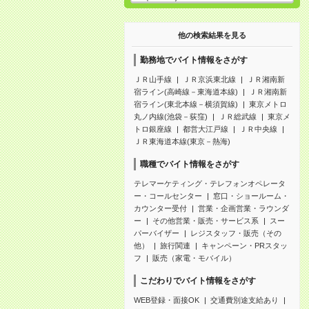
他の検索結果を見る
勤務地でバイト情報をさがす
ＪＲ山手線
ＪＲ京浜東北線
ＪＲ湘南新
宿ライン(高崎線－東海道本線)
ＪＲ湘南新
宿ライン(東北本線－横須賀線)
東京メトロ
丸ノ内線(池袋－荻窪)
ＪＲ総武線
東京メ
トロ銀座線
都営大江戸線
ＪＲ中央線
ＪＲ東海道本線(東京－熱海)
職種でバイト情報をさがす
テレマーケティング・テレフォンオペレータ
ー・コールセンター
窓口・ショールーム・
カウンター受付
営業・企画営業・ラウンダ
ー
その他営業・販売・サービス系
スー
パーバイザー
レジスタッフ・販売（その
他）
旅行関連
キャンペーン・PRスタッ
フ
販売（家電・モバイル）
こだわりでバイト情報をさがす
WEB登録・面接OK
交通費別途支給あり