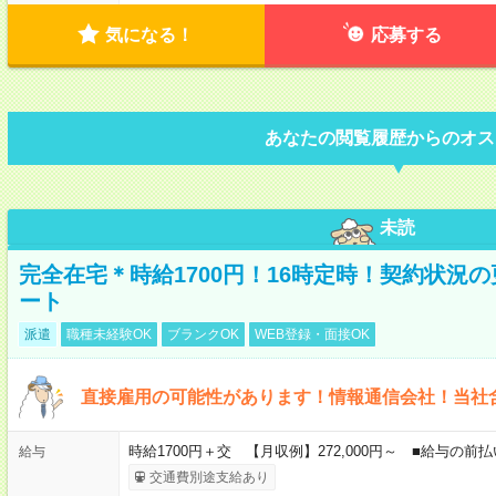
気になる！
応募する
あなたの閲覧履歴からのオス
未読
完全在宅＊時給1700円！16時定時！契約状況
ート
派遣
職種未経験OK
ブランクOK
WEB登録・面接OK
直接雇用の可能性があります！情報通信会社！当社
時給1700円＋交 【月収例】272,000円～ ■給与の
給与
交通費別途支給あり