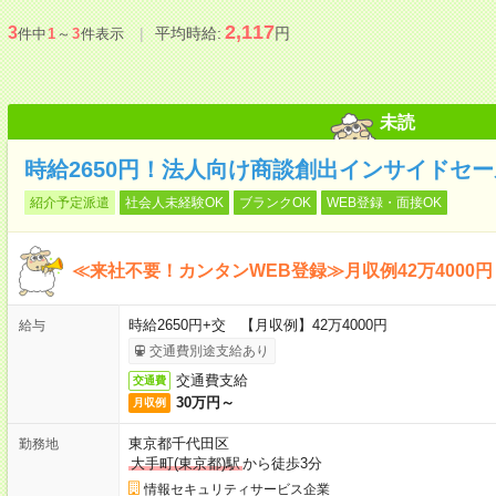
2,117
3
平均時給:
円
件中
1
～
3
件表示
未読
時給2650円！法人向け商談創出インサイドセ
紹介予定派遣
社会人未経験OK
ブランクOK
WEB登録・面接OK
≪来社不要！カンタンWEB登録≫月収例42万4000円
時給2650円+交 【月収例】42万4000円
給与
交通費別途支給あり
交通費支給
交通費
30万円～
月収例
東京都千代田区
勤務地
大手町(東京都)駅
から徒歩3分
情報セキュリティサービス企業