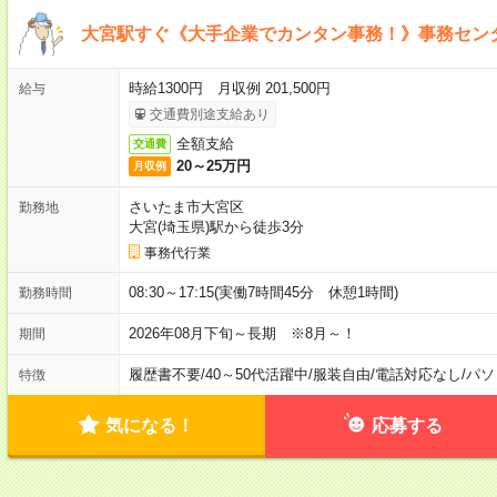
大宮駅すぐ《大手企業でカンタン事務！》事務セン
時給1300円 月収例 201,500円
給与
交通費別途支給あり
全額支給
交通費
20～25万円
月収例
さいたま市大宮区
勤務地
大宮(埼玉県)駅から徒歩3分
事務代行業
08:30～17:15(実働7時間45分 休憩1時間)
勤務時間
2026年08月下旬～長期 ※8月～！
期間
履歴書不要
/
40～50代活躍中
/
服装自由
/
電話対応なし
/
パソ
特徴
気になる！
応募する