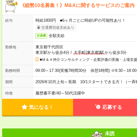
《総勢10名募集！》M&Aに関するサービスのご案内
時給1800円 ■6ヶ月ごとに時給UPの可能性あり！
給与
交通費別途支給あり
全額支給
交通費
東京都千代田区
勤務地
東京駅から徒歩4分
/
大手町(東京都)駅
から徒歩3分
■Ｍ＆Ａ仲介コンサルティング・企業評価の実施・上場支
09:00～17:30(実働7時間30分 休憩1時間) ※9:30～18:
勤務時間
2026年10月上旬～長期 10/1スタートできる方！（一
期間
履歴書不要
/
40～50代活躍中
特徴
気になる！
応募する
未読