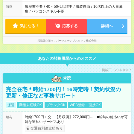
履歴書不要
/
40～50代活躍中
/
服装自由
/
10名以上の大量募
特徴
集
/
パソコンスキル不要
気になる！
応募する
詳細へ
掲載元企業名
パーソルテンプスタッフ株式会社
あなたの閲覧履歴からのオススメ
掲載日：2026.08.07
未読
完全在宅＊時給1700円！16時定時！契約状況の
更新・修正など事務サポート
派遣
職種未経験OK
ブランクOK
WEB登録・面接OK
時給1700円＋交 【月収例】272,000円～ ■給与の前払いが可
給与
能な速払いサービスあり
交通費別途支給あり