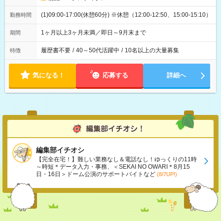
(1)09:00-17:00(休憩60分) ※休憩（12:00-12:50、15:00-15:10）
勤務時間
1ヶ月以上3ヶ月未満／即日～9月末まで
期間
履歴書不要
/
40～50代活躍中
/
10名以上の大量募集
特徴
気になる！
応募する
詳細へ
編集部イチオシ
【完全在宅！】難しい業務なし＆電話なし！ゆっくりの11時
～時短＊データ入力・事務、＜SEKAI NO OWARI＊8月15
日・16日＞ドーム公演のサポートバイトなど
(8/7UP!)