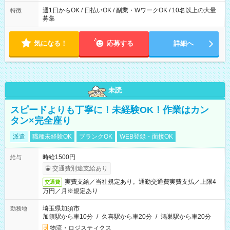
週1日からOK / 日払いOK / 副業・WワークOK / 10名以上の大量
特徴
募集
気になる！
応募する
詳細へ
未読
スピードよりも丁寧に！未経験OK！作業はカン
タン×完全座り
派遣
職種未経験OK
ブランクOK
WEB登録・面接OK
時給1500円
給与
交通費別途支給あり
実費支給／当社規定あり。通勤交通費実費支払／上限4
交通費
万円／月※規定あり
埼玉県加須市
勤務地
加須駅から車10分
/
久喜駅から車20分
/
鴻巣駅から車20分
物流・ロジスティクス