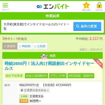
0
メニュー
気になる！
ログイン
検索結果
大手町(東京都)でインサイドセールスのバイト一
条件の変更
覧
3
2,117
件中
1
～
3
件表示
平均時給:
円
新着順
時給順
人気順
掲載日：2026.08.07
未読
NEW
時給2650円！法人向け商談創出インサイドセー
ルス
紹介予定派遣
社会人未経験OK
ブランクOK
WEB登録・面接OK
時給2650円+交 【月収例】42万4000円
給与
交通費別途支給あり
交通費支給
交通費
30万円～
月収例