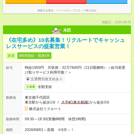
掲載元企業名
パーソルテンプスタッフ株式会社
掲載日：2026.08.05
未読
《在宅多め》10名募集！リクルートでキャッシュ
レスサービスの提案営業！
派遣
WEB登録・面接OK
時給1950円 月収例：32万7600円（21日勤務時）＜給与前受
給与
け取りサービス利用可能！＞
交通費別途支給あり
全額支給
交通費
東京都千代田区
勤務地
東京駅から徒歩1分
/
大手町(東京都)駅
から徒歩3分
株式会社リクルート
09:30～18:30(実働8時間 休憩1時間)
勤務時間
2026/09/01～長期 ※9月～！
期間