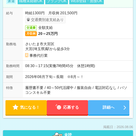
派遣
職種未経験OK
ブランクOK
WEB登録・面接OK
時給1300円 月収例 201,500円
給与
交通費別途支給あり
全額支給
交通費
20～25万円
月収例
さいたま市大宮区
勤務地
大宮(埼玉県)駅から徒歩3分
事務代行業
08:30～17:15(実働7時間45分 休憩1時間)
勤務時間
2026年08月下旬～長期 ※8月～！
期間
履歴書不要
/
40～50代活躍中
/
服装自由
/
電話対応なし
/
パソ
特徴
コンスキル不要
気になる！
応募する
詳細へ
掲載日：2026.08.06
未読