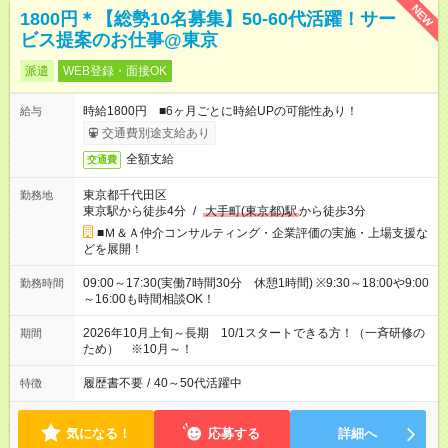
NEW
1800円＊【総勢10名募集】50-60代活躍！サー
ビス提案のお仕事@東京
派遣
WEB登録・面接OK
時給1800円 ■6ヶ月ごとに時給UPの可能性あり！
給与
交通費別途支給あり
全額支給
交通費
東京都千代田区
勤務地
東京駅から徒歩4分
/
大手町(東京都)駅
から徒歩3分
■Ｍ＆Ａ仲介コンサルティング・企業評価の実施・上場支援な
どを展開！
09:00～17:30(実働7時間30分 休憩1時間) ※9:30～18:00や9:00
勤務時間
～16:00も時間相談OK！
2026年10月上旬～長期 10/1スタートできる方！（一斉研修の
期間
ため） ※10月～！
履歴書不要
/
40～50代活躍中
特徴
気になる！
応募する
詳細へ