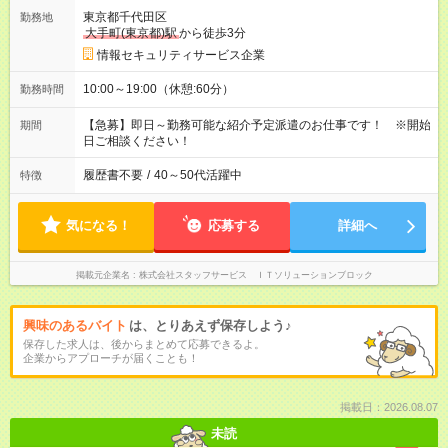
東京都千代田区
勤務地
大手町(東京都)駅
から徒歩3分
情報セキュリティサービス企業
10:00～19:00（休憩:60分）
勤務時間
【急募】即日～勤務可能な紹介予定派遣のお仕事です！ ※開始
期間
日ご相談ください！
履歴書不要
/
40～50代活躍中
特徴
気になる！
応募する
詳細へ
掲載元企業名
株式会社スタッフサービス ＩＴソリューションブロック
興味のあるバイト
は、とりあえず保存しよう♪
保存した求人は、後からまとめて応募できるよ。
企業からアプローチが届くことも！
掲載日：2026.08.07
未読