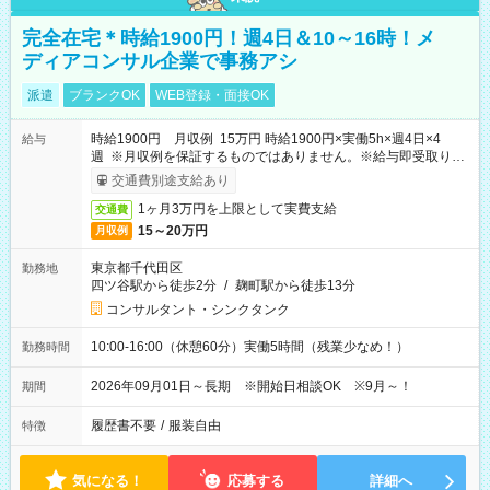
完全在宅＊時給1900円！週4日＆10～16時！メ
ディアコンサル企業で事務アシ
派遣
ブランクOK
WEB登録・面接OK
時給1900円 月収例 15万円 時給1900円×実働5h×週4日×4
給与
週 ※月収例を保証するものではありません。※給与即受取りサ
ービス利用可（利用条件有）
交通費別途支給あり
1ヶ月3万円を上限として実費支給
交通費
15～20万円
月収例
東京都千代田区
勤務地
四ツ谷駅から徒歩2分
/
麹町駅から徒歩13分
コンサルタント・シンクタンク
10:00-16:00（休憩60分）実働5時間（残業少なめ！）
勤務時間
2026年09月01日～長期 ※開始日相談OK ※9月～！
期間
履歴書不要
/
服装自由
特徴
気になる！
応募する
詳細へ