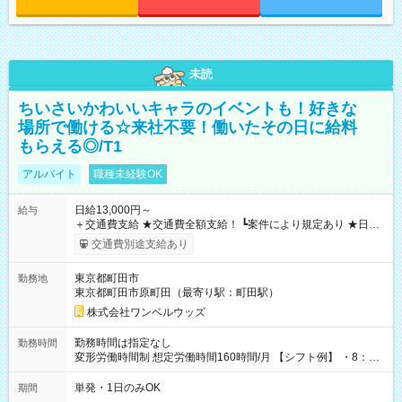
未読
ちいさいかわいいキャラのイベントも！好きな
場所で働ける☆来社不要！働いたその日に給料
もらえる◎/T1
アルバイト
職種未経験OK
日給13,000円～
給与
＋交通費支給 ★交通費全額支給！ ┗案件により規定あり ★日払
いOK！（規定あり） ┗働いたその日に現金GET♪ お仕事後はコ
交通費別途支給あり
ンビニATMから 日払い分を引き落とせます！ 【試用期間】試
用期間なし
東京都町田市
勤務地
東京都町田市原町田（最寄り駅：町田駅）
株式会社ワンベルウッズ
勤務時間は指定なし
勤務時間
変形労働時間制 想定労働時間160時間/月 【シフト例】 ・8：00
～21：00
単発・1日のみOK
期間