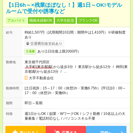
【1日6h～×残業ほぼなし！】週1日～OK!モデル
ルームで受付や誘導など
アルバイト
職種未経験OK
大学生歓迎
ブランクOK
時給1,507円（試用期間10日間：期間中は1,410円）※研修制度
給与
あり
交通費別途支給あり
あり(1日往復上限2000円）
交通費
東京都千代田区
勤務地
大手町(東京都)駅
から徒歩3分
/
東京駅から徒歩12分
/
神田(東
京都)駅から徒歩13分
/
…
大手不動産会社
[土日祝]9：15～17：00（休憩1h・実働6.75h） [平日]10：00～
勤務時間
17：00（休憩1h・実働6h）
即日～長期
期間
週1日からOK
/
副業・WワークOK
/
シフト勤務
/
10名以上の大
特徴
量募集
/
電話対応なし
/
パソコンスキル不要
気になる！
応募する
詳細へ