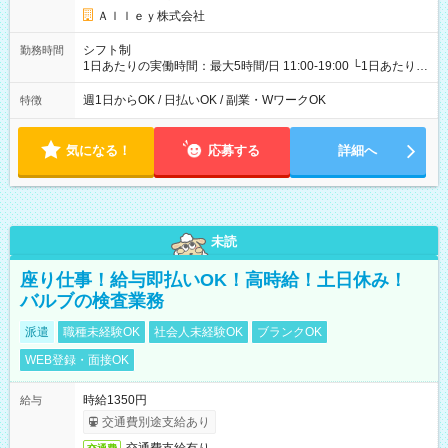
Ａｌｌｅｙ株式会社
シフト制
勤務時間
1日あたりの実働時間：最大5時間/日 11:00-19:00 └1日あたりの
実働時間：1-5時間 └上記の時間帯内であれば、いつでも勤務可
能！ └平日・土曜日の中で、お好きな曜日でご勤務いただけま
週1日からOK / 日払いOK / 副業・WワークOK
特徴
す！ 【シフト例】 ・11:00～14:00 ・16:30～19:00 ・13:00～
18:00 などのように、自由な働き方が可能なお仕事です！
気になる！
応募する
詳細へ
未読
座り仕事！給与即払いOK！高時給！土日休み！
バルブの検査業務
派遣
職種未経験OK
社会人未経験OK
ブランクOK
WEB登録・面接OK
時給1350円
給与
交通費別途支給あり