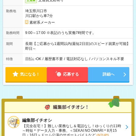
交通費支給有り
交通費
埼玉県川口市
勤務地
川口駅から車7分
素材系メーカー
9:00～17:00 ※表記のうち実働7時間です。
勤務時間
長期【ご応募から1週間以内(最短2日目)のスピード就業が可能】
期間
即日～
日払いOK
/
履歴書不要
/
電話対応なし
/
パソコンスキル不要
特徴
気になる！
応募する
詳細へ
編集部イチオシ
【完全在宅！】難しい業務なし＆電話なし！ゆっくりの11時
～時短＊データ入力・事務、＜SEKAI NO OWARI＊8月15
日・16日＞ドーム公演のサポートバイトなど
(8/7UP!)