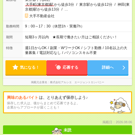
大手町(東京都)駅
から徒歩3分
/
東京駅から徒歩12分
/
神田(東
京都)駅から徒歩13分
/
…
大手不動産会社
9：00～17：30（休憩1h・実働7h）
勤務時間
短期3ヶ月以内 ★長期で働きたい方はご相談ください！
期間
週1日からOK
/
副業・WワークOK
/
シフト勤務
/
10名以上の大
特徴
量募集
/
電話対応なし
/
パソコンスキル不要
気になる！
応募する
詳細へ
掲載元企業名
株式会社アルシエ エージェントカンパニー
興味のあるバイト
は、とりあえず保存しよう♪
保存した求人は、後からまとめて応募できるよ。
企業からアプローチが届くことも！
掲載日：2026.08.06
未読