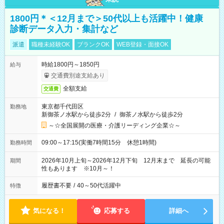
1800円＊＜12月まで＞50代以上も活躍中！健康
診断データ入力・集計など
派遣
職種未経験OK
ブランクOK
WEB登録・面接OK
時給1800円～1850円
給与
交通費別途支給あり
全額支給
交通費
東京都千代田区
勤務地
新御茶ノ水駅から徒歩2分
/
御茶ノ水駅から徒歩2分
～☆全国展開の医療・介護リーディング企業☆～
09:00～17:15(実働7時間15分 休憩1時間)
勤務時間
2026年10月上旬～2026年12月下旬 12月末まで 延長の可能
期間
性もあります ※10月～！
履歴書不要
/
40～50代活躍中
特徴
気になる！
応募する
詳細へ