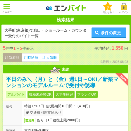
0
メニュー
気になる！
ログイン
検索結果
大手町(東京都)で窓口・ショールーム・カウンタ
条件の変更
ー受付のバイト一覧
5
1,550
件中
1
～
5
件表示
平均時給:
円
新着順
時給順
人気順
掲載日：2026.08.08
未読
NEW
平日のみ＼（月）と（金）週1日～OK!／新築マ
ンションのモデルルームで受付や誘導
アルバイト
職種未経験OK
大学生歓迎
ブランクOK
時給1,507円（試用期間10日間：1,410円）
給与
交通費別途支給あり
あり（1日往復上限2000円）
交通費
東京都千代田区
勤務地