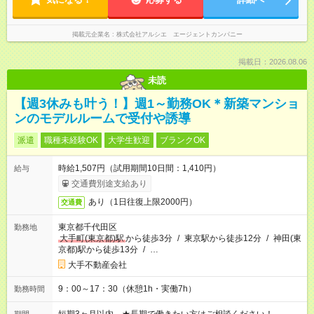
掲載元企業名
株式会社アルシエ エージェントカンパニー
掲載日：2026.08.06
未読
【週3休みも叶う！】週1～勤務OK＊新築マンショ
ンのモデルルームで受付や誘導
派遣
職種未経験OK
大学生歓迎
ブランクOK
時給1,507円（試用期間10日間：1,410円）
給与
交通費別途支給あり
あり（1日往復上限2000円）
交通費
東京都千代田区
勤務地
大手町(東京都)駅
から徒歩3分
/
東京駅から徒歩12分
/
神田(東
京都)駅から徒歩13分
/
…
大手不動産会社
9：00～17：30（休憩1h・実働7h）
勤務時間