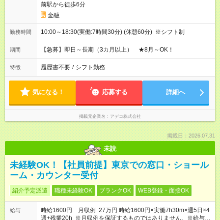
前駅から徒歩6分
金融
10:00～18:30(実働:7時間30分) (休憩60分) ※シフト制
勤務時間
【急募】即日～長期（3カ月以上） ★8月～OK！
期間
履歴書不要
/
シフト勤務
特徴
気になる！
応募する
詳細へ
掲載元企業名
アデコ株式会社
掲載日：2026.07.31
未読
未経験OK！【社員前提】東京での窓口・ショール
ーム・カウンター受付
紹介予定派遣
職種未経験OK
ブランクOK
WEB登録・面接OK
時給1600円 月収例 27万円 時給1600円×実働7h30m×週5日×4
給与
週+残業20h ※月収例を保証するものではありません。※給与即