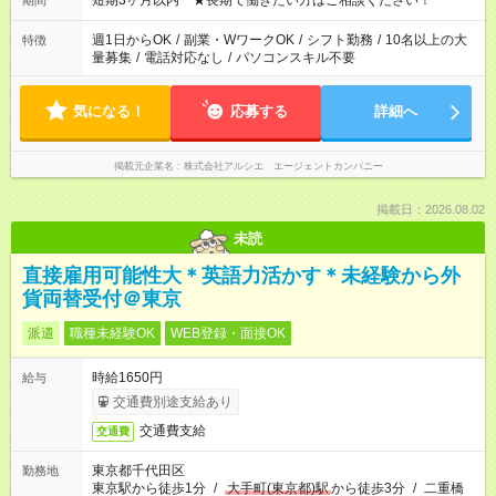
短期3ヶ月以内 ★長期で働きたい方はご相談ください！
期間
週1日からOK
/
副業・WワークOK
/
シフト勤務
/
10名以上の大
特徴
量募集
/
電話対応なし
/
パソコンスキル不要
気になる！
応募する
詳細へ
掲載元企業名
株式会社アルシエ エージェントカンパニー
掲載日：2026.08.02
未読
直接雇用可能性大＊英語力活かす＊未経験から外
貨両替受付＠東京
派遣
職種未経験OK
WEB登録・面接OK
時給1650円
給与
交通費別途支給あり
交通費支給
交通費
東京都千代田区
勤務地
東京駅から徒歩1分
/
大手町(東京都)駅
から徒歩3分
/
二重橋