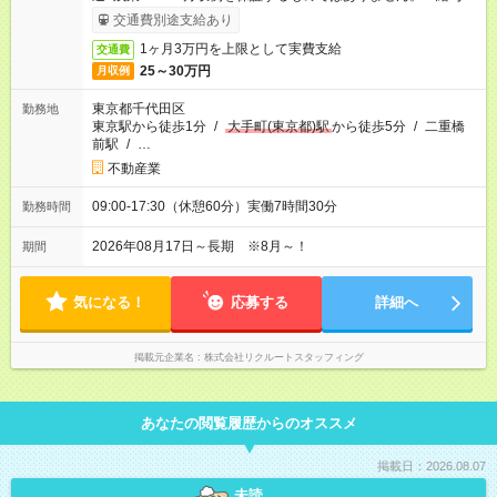
受取りサービス利用可（利用条件有）
交通費別途支給あり
1ヶ月3万円を上限として実費支給
交通費
25～30万円
月収例
東京都千代田区
勤務地
東京駅から徒歩1分
/
大手町(東京都)駅
から徒歩5分
/
二重橋
前駅
/
…
不動産業
09:00-17:30（休憩60分）実働7時間30分
勤務時間
2026年08月17日～長期 ※8月～！
期間
気になる！
応募する
詳細へ
掲載元企業名
株式会社リクルートスタッフィング
あなたの閲覧履歴からのオススメ
掲載日：2026.08.07
未読