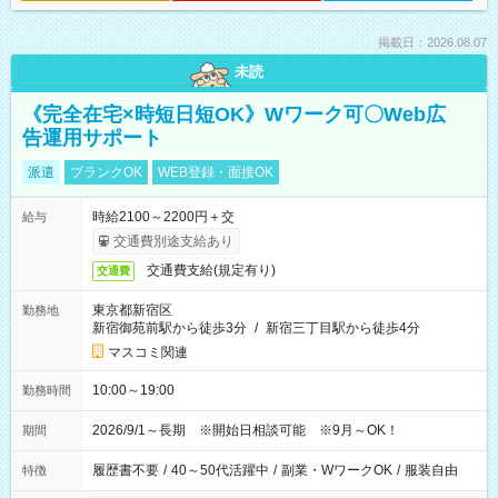
掲載日：2026.08.07
未読
《完全在宅×時短日短OK》Wワーク可〇Web広
告運用サポート
派遣
ブランクOK
WEB登録・面接OK
時給2100～2200円＋交
給与
交通費別途支給あり
交通費支給(規定有り)
交通費
東京都新宿区
勤務地
新宿御苑前駅から徒歩3分
/
新宿三丁目駅から徒歩4分
マスコミ関連
10:00～19:00
勤務時間
2026/9/1～長期 ※開始日相談可能 ※9月～OK！
期間
履歴書不要
/
40～50代活躍中
/
副業・WワークOK
/
服装自由
特徴