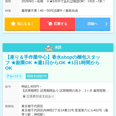
2026/9/1～長期 ※★9月中であれば相談OK! ※9月～OK！
期間
履歴書不要
/
40～50代活躍中
/
服装自由
特徴
気になる！
応募する
詳細へ
未読
【座り＆手作業中心】香水shopの梱包スタッ
フ ★副業OK ★週1日からOK ★1日1時間から
OK
アルバイト
職種未経験OK
時給1,400円～
給与
【試用期間】試用期間あり 試用期間の長さ：1ヶ月 雇用形態、
給与は本採用時と同じです。
交通費別途支給あり
東京都千代田区
勤務地
東京都千代田区内神田2丁目14番12号 星屋第六ビル402号（最
寄り駅：神田駅）