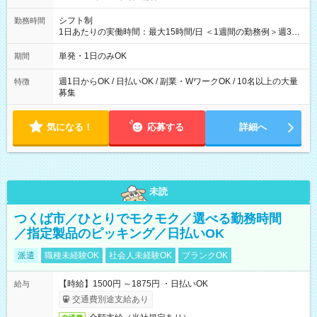
シフト制
勤務時間
1日あたりの実働時間：最大15時間/日 ＜1週間の勤務例＞週3回
勤務 勤務：月・水・金 休み：火・木・土・日 好きな時にお仕事
可能です！ ※1日あたりの最大実働時間は日勤、夜勤共に勤務し
単発・1日のみOK
期間
た時間になります。
週1日からOK / 日払いOK / 副業・WワークOK / 10名以上の大量
特徴
募集
気になる！
応募する
詳細へ
未読
つくば市／ひとりでモクモク／選べる勤務時間
／指定製品のピッキング／日払いOK
派遣
職種未経験OK
社会人未経験OK
ブランクOK
【時給】1500円 ～1875円 ・日払いOK
給与
交通費別途支給あり