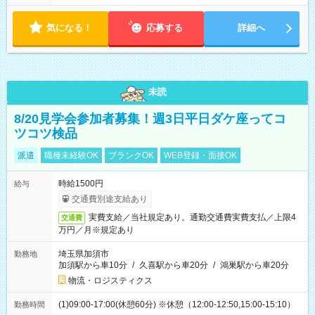
す！ 【シフト例】 ・11:00～14:00 ・16:30～19:00 ・13:00～
18:00 などのように、自由な働き方が可能なお仕事です！
気になる！
応募する
詳細へ
未読
8/20見学会参加者募集！週3日平日ダケ座ってコ
ツコツ検品
派遣
職種未経験OK
ブランクOK
WEB登録・面接OK
時給1500円
給与
交通費別途支給あり
実費支給／当社規定あり。通勤交通費実費支払／上限4
交通費
万円／月※規定あり
埼玉県加須市
勤務地
加須駅から車10分
/
久喜駅から車20分
/
鴻巣駅から車20分
物流・ロジスティクス
(1)09:00-17:00(休憩60分) ※休憩（12:00-12:50,15:00-15:10）
勤務時間