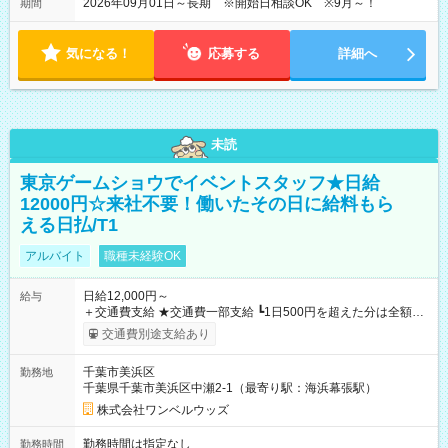
2026年09月01日～長期 ※開始日相談OK ※9月～！
期間
気になる！
応募する
詳細へ
未読
東京ゲームショウでイベントスタッフ★日給
12000円☆来社不要！働いたその日に給料もら
える日払/T1
アルバイト
職種未経験OK
日給12,000円～
給与
＋交通費支給 ★交通費一部支給 ┗1日500円を超えた分は全額支
給！ ※往復500円以内の方は自己負担となります ★日払いOK！
交通費別途支給あり
（規定あり） ┗働いたその日に現金GET♪ お仕事後はコンビニ
ATMから 日払い分を引き落とせます！ 【試用期間】試用期間
千葉市美浜区
勤務地
なし
千葉県千葉市美浜区中瀬2-1（最寄り駅：海浜幕張駅）
株式会社ワンベルウッズ
勤務時間は指定なし
勤務時間