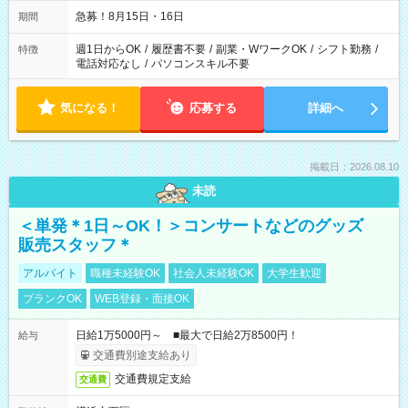
急募！8月15日・16日
期間
週1日からOK
/
履歴書不要
/
副業・WワークOK
/
シフト勤務
/
特徴
電話対応なし
/
パソコンスキル不要
気になる！
応募する
詳細へ
掲載日：2026.08.10
未読
＜単発＊1日～OK！＞コンサートなどのグッズ
販売スタッフ＊
アルバイト
職種未経験OK
社会人未経験OK
大学生歓迎
ブランクOK
WEB登録・面接OK
日給1万5000円～ ■最大で日給2万8500円！
給与
交通費別途支給あり
交通費規定支給
交通費