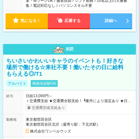
業・WワークOK
/
服装自由
/
シフト勤務
/
10名以上の大量募
集
/
電話対応なし
/
パソコンスキル不要
気になる！
応募する
詳細へ
未読
ちいさいかわいいキャラのイベントも！好きな
場所で働ける☆来社不要！働いたその日に給料
もらえる◎/T1
アルバイト
職種未経験OK
日給13,000円～
給与
＋交通費支給 ★交通費全額支給！ ┗案件により規定あり ★日払
いOK！（規定あり） ┗働いたその日に現金GET♪ お仕事後はコ
交通費別途支給あり
ンビニATMから 日払い分を引き落とせます！ 【試用期間】試
用期間なし
東京都世田谷区
勤務地
東京都世田谷区北沢（最寄り駅：下北沢駅）
株式会社ワンベルウッズ