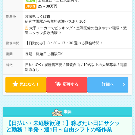
全額支給（当社規定あり）
交通費
25～30万円
月収例
茨城県つくば市
勤務地
研究学園駅から無料送迎バスあり10分
大手メーカーでピッキング：空調完備の働きやすい職場：派
遣スタッフ多数活躍中
【日勤のみ】 8：30～17：30 選べる勤務時間！
勤務時間
長期 開始日ご相談OK
期間
日払いOK
/
履歴書不要
/
服装自由
/
10名以上の大量募集
/
電話
特徴
対応なし
気になる！
応募する
詳細へ
未読
【日払い・未経験歓迎！】稼ぎたい日にサクッ
と勤務！単発・週1日～自由シフトの軽作業