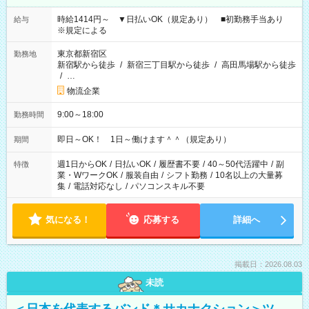
時給1414円～ ▼日払いOK（規定あり） ■初勤務手当あり
給与
※規定による
東京都新宿区
勤務地
新宿駅から徒歩
/
新宿三丁目駅から徒歩
/
高田馬場駅から徒歩
/
…
物流企業
9:00～18:00
勤務時間
即日～OK！ 1日～働けます＾＾（規定あり）
期間
週1日からOK
/
日払いOK
/
履歴書不要
/
40～50代活躍中
/
副
特徴
業・WワークOK
/
服装自由
/
シフト勤務
/
10名以上の大量募
集
/
電話対応なし
/
パソコンスキル不要
気になる！
応募する
詳細へ
掲載日：2026.08.03
未読