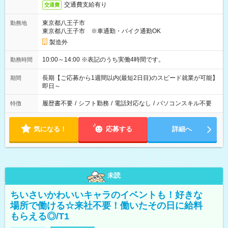
交通費支給有り
交通費
東京都八王子市
勤務地
東京都八王子市 ※車通勤・バイク通勤OK
製造外
10:00～14:00 ※表記のうち実働4時間です。
勤務時間
長期【ご応募から1週間以内(最短2日目)のスピード就業が可能】
期間
即日～
履歴書不要
/
シフト勤務
/
電話対応なし
/
パソコンスキル不要
特徴
気になる！
応募する
詳細へ
未読
ちいさいかわいいキャラのイベントも！好きな
場所で働ける☆来社不要！働いたその日に給料
もらえる◎/T1