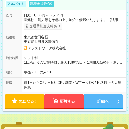
アルバイト
職種未経験OK
日給10,305円～37,204円
給与
※経験・能力等を考慮の上、加給・優遇いたします。 【試用期
間】試用期間なし
交通費別途支給あり
東京都世田谷区
勤務地
東京都世田谷区豪徳寺
アシストワーク株式会社
シフト制
勤務時間
1日あたりの実働時間：最大15時間/日 ＜1週間の勤務例＞週3回
勤務 勤務：月・水・金 休み：火・木・土・日 好きな時にお仕事
可能です！ ※1日あたりの最大実働時間は日勤、夜勤共に勤務し
単発・1日のみOK
期間
た時間になります。
週1日からOK / 日払いOK / 副業・WワークOK / 10名以上の大量
特徴
募集
気になる！
応募する
詳細へ