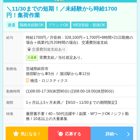
＼11/30までの短期！／未経験から時給1700
円！集荷作業
派遣
職種未経験OK
ブランクOK
WEB登録・面接OK
時給1700円／月収例：328,100円＝1,700円×8時間×21日勤務の
給与
場合＋残業代(月20時間の場合)、交通費別途支給
交通費別途支給あり
実費支給／当社規定あり。
交通費
茨城県鉾田市
勤務地
徳宿駅から車5分
/
涸沼駅から車12分
物流・ロジスティクス
(1)08:00-17:30(休憩90分) (2)08:00-18:00(休憩90分)
勤務時間
1ヶ月以上3ヶ月未満／【9/10～11/30までの期間限定】
期間
履歴書不要
/
40～50代活躍中
/
副業・WワークOK
/
シフト勤
特徴
務
/
10名以上の大量募集
気になる！
応募する
詳細へ