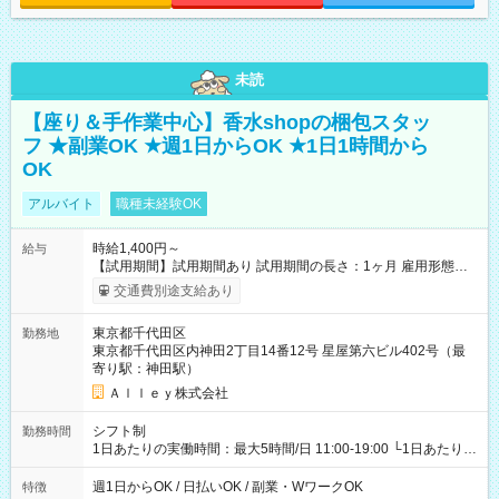
未読
【座り＆手作業中心】香水shopの梱包スタッ
フ ★副業OK ★週1日からOK ★1日1時間から
OK
アルバイト
職種未経験OK
時給1,400円～
給与
【試用期間】試用期間あり 試用期間の長さ：1ヶ月 雇用形態、
給与は本採用時と同じです。
交通費別途支給あり
東京都千代田区
勤務地
東京都千代田区内神田2丁目14番12号 星屋第六ビル402号（最
寄り駅：神田駅）
Ａｌｌｅｙ株式会社
シフト制
勤務時間
1日あたりの実働時間：最大5時間/日 11:00-19:00 └1日あたりの
実働時間：1-5時間 └上記の時間帯内であれば、いつでも勤務可
能！ └平日・土曜日の中で、お好きな曜日でご勤務いただけま
週1日からOK / 日払いOK / 副業・WワークOK
特徴