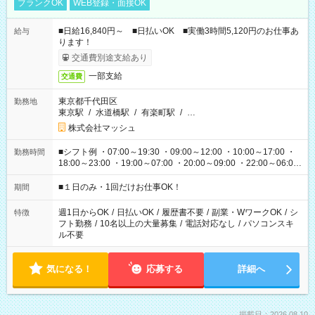
ブランクOK
WEB登録・面接OK
■日給16,840円～ ■日払いOK ■実働3時間5,120円のお仕事あ
給与
ります！
交通費別途支給あり
一部支給
交通費
東京都千代田区
勤務地
東京駅
/
水道橋駅
/
有楽町駅
/
…
株式会社マッシュ
■シフト例 ・07:00～19:30 ・09:00～12:00 ・10:00～17:00 ・
勤務時間
18:00～23:00 ・19:00～07:00 ・20:00～09:00 ・22:00～06:00
etc ★最短で3時間で5,120円のお仕事から 15時間で2万円近く稼
げるお仕事も！ ご希望のお時間に合わせてご紹介！ ※シフトは
■１日のみ・1回だけお仕事OK！
期間
現場によって異なります。 ※勿論、休憩時間はあるのでご安心
ください！
週1日からOK
/
日払いOK
/
履歴書不要
/
副業・WワークOK
/
シ
特徴
フト勤務
/
10名以上の大量募集
/
電話対応なし
/
パソコンスキ
ル不要
気になる！
応募する
詳細へ
掲載日：2026.08.10