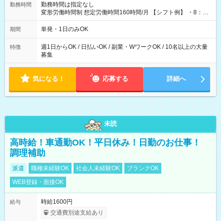
勤務時間は指定なし
勤務時間
変形労働時間制 想定労働時間160時間/月 【シフト例】 ・8：00
～21：00
単発・1日のみOK
期間
週1日からOK / 日払いOK / 副業・WワークOK / 10名以上の大量
特徴
募集
気になる！
応募する
詳細へ
未読
高時給！車通勤OK！平日休み！日勤のお仕事！
調理補助
派遣
職種未経験OK
社会人未経験OK
ブランクOK
WEB登録・面接OK
時給1600円
給与
交通費別途支給あり