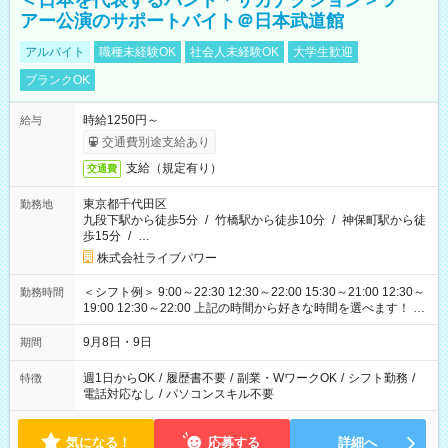
＜日本を代表するバンド＊サカナクション＞ツ
アー公演のサポートバイト＠日本武道館
アルバイト
職種未経験OK
社会人未経験OK
大学生歓迎
ブランクOK
時給1250円～
給与
交通費別途支給あり
支給（規定有り）
交通費
東京都千代田区
勤務地
九段下駅から徒歩5分
/
竹橋駅から徒歩10分
/
神保町駅から徒
歩15分
/
…
株式会社ライブパワー
＜シフト例＞ 9:00～22:30 12:30～22:00 15:30～21:00 12:30～
勤務時間
19:00 12:30～22:00 上記の時間から好きな時間を選べます！ ※
時間は変更となる可能性があります
9月8日・9日
期間
週1日からOK
/
履歴書不要
/
副業・WワークOK
/
シフト勤務
/
特徴
電話対応なし
/
パソコンスキル不要
気になる！
応募する
詳細へ