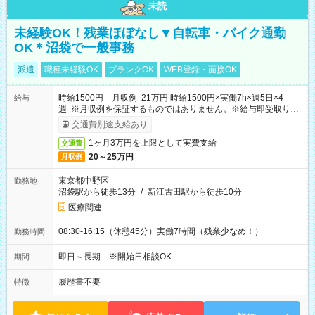
未読
未経験OK！残業ほぼなし▼自転車・バイク通勤
OK＊沼袋で一般事務
派遣
職種未経験OK
ブランクOK
WEB登録・面接OK
時給1500円 月収例 21万円 時給1500円×実働7h×週5日×4
給与
週 ※月収例を保証するものではありません。※給与即受取りサ
ービス利用可（利用条件有）
交通費別途支給あり
1ヶ月3万円を上限として実費支給
交通費
20～25万円
月収例
東京都中野区
勤務地
沼袋駅から徒歩13分
/
新江古田駅から徒歩10分
医療関連
08:30-16:15（休憩45分）実働7時間（残業少なめ！）
勤務時間
即日～長期 ※開始日相談OK
期間
履歴書不要
特徴