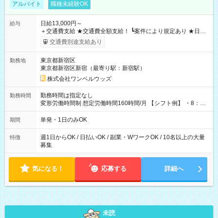
アルバイト
職種未経験OK
日給13,000円～
給与
＋交通費支給 ★交通費全額支給！ ┗案件により規定あり ★日払
いOK！（規定あり） ┗働いたその日に現金GET♪ お仕事後はコ
交通費別途支給あり
ンビニATMから 日払い分を引き落とせます！ 【試用期間】試
用期間なし
東京都新宿区
勤務地
東京都新宿区新宿（最寄り駅：新宿駅）
株式会社ワンベルウッズ
勤務時間は指定なし
勤務時間
変形労働時間制 想定労働時間160時間/月 【シフト例】 ・8：00
～21：00
単発・1日のみOK
期間
週1日からOK / 日払いOK / 副業・WワークOK / 10名以上の大量
特徴
募集
気になる！
応募する
詳細へ
未読