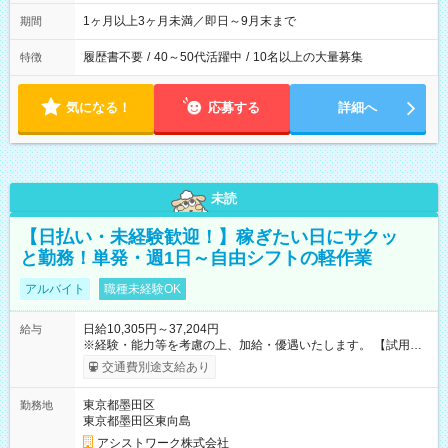
1ヶ月以上3ヶ月未満／即日～9月末まで
期間
履歴書不要
/
40～50代活躍中
/
10名以上の大量募集
特徴
気になる！
応募する
詳細へ
未読
【日払い・未経験歓迎！】稼ぎたい日にサクッ
と勤務！単発・週1日～自由シフトの軽作業
アルバイト
職種未経験OK
日給10,305円～37,204円
給与
※経験・能力等を考慮の上、加給・優遇いたします。 【試用期
間】試用期間なし
交通費別途支給あり
東京都墨田区
勤務地
東京都墨田区東向島
アシストワーク株式会社