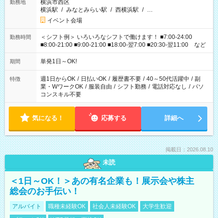
横浜市西区
勤務地
横浜駅
/
みなとみらい駅
/
西横浜駅
/
…
イベント会場
＜シフト例＞ いろいろなシフトで働けます！ ■7:00-24:00
勤務時間
■8:00-21:00 ■9:00-21:00 ■18:00-翌7:00 ■20:30-翌11:00 など
単発1日～OK!
期間
週1日からOK
/
日払いOK
/
履歴書不要
/
40～50代活躍中
/
副
特徴
業・WワークOK
/
服装自由
/
シフト勤務
/
電話対応なし
/
パソ
コンスキル不要
気になる！
応募する
詳細へ
掲載日：2026.08.10
未読
＜1日～OK！＞あの有名企業も！展示会や株主
総会のお手伝い！
アルバイト
職種未経験OK
社会人未経験OK
大学生歓迎