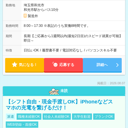
埼玉県和光市
勤務地
和光市駅からバス10分
製造外
8:00～17:30 ※表記のうち実働8時間です。
勤務時間
長期【ご応募から1週間以内(最短2日目)のスピード就業が可能】
期間
即日～
日払いOK
/
履歴書不要
/
電話対応なし
/
パソコンスキル不要
特徴
気になる！
応募する
詳細へ
掲載日：2026.08.07
未読
【シフト自由・現金手渡しOK】iPhoneなどス
マホの充電を繋げるだけ！
派遣
職種未経験OK
社会人未経験OK
大学生歓迎
ブランクOK
WEB登録・面接OK