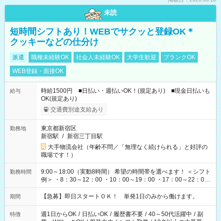
未読
短時間シフトあり！WEBでサクッと登録OK＊
クッキーなどの仕分け
派遣
職種未経験OK
社会人未経験OK
大学生歓迎
ブランクOK
WEB登録・面接OK
時給1500円 ■日払い・週払いOK！(規定あり) ■現金日払いも
給与
OK(規定あり)
交通費別途支給あり
東京都新宿区
勤務地
新宿駅
/
新宿三丁目駅
大手物流会社（年齢不問／「無理なく続けられる」と好評の
職場です！）
9:00～18:00（実動8時間） 希望の時間帯を選べます！ ＜シフト
勤務時間
例＞ ・8：30～12：00 ・10：00～19：00 ・17：00～22：00
・13：00～22：00 ・22：00～翌6：00 など
【急募】即日スタートＯＫ！ 単発1日のみから働けます。
期間
週1日からOK
/
日払いOK
/
履歴書不要
/
40～50代活躍中
/
副
特徴