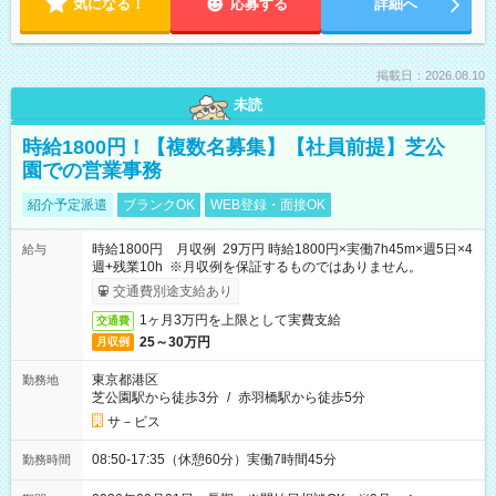
気になる！
応募する
詳細へ
掲載日：2026.08.10
未読
時給1800円！【複数名募集】【社員前提】芝公
園での営業事務
紹介予定派遣
ブランクOK
WEB登録・面接OK
時給1800円 月収例 29万円 時給1800円×実働7h45m×週5日×4
給与
週+残業10h ※月収例を保証するものではありません。
交通費別途支給あり
1ヶ月3万円を上限として実費支給
交通費
25～30万円
月収例
東京都港区
勤務地
芝公園駅から徒歩3分
/
赤羽橋駅から徒歩5分
サ－ビス
08:50-17:35（休憩60分）実働7時間45分
勤務時間