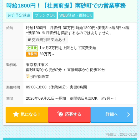
時給1800円！【社員前提】南砂町での営業事務
紹介予定派遣
ブランクOK
WEB登録・面接OK
時給1800円 月収例 30万円 時給1800円×実働8h×週5日×4週
給与
+残業9h ※月収例を保証するものではありません。
交通費別途支給あり
1ヶ月3万円を上限として実費支給
交通費
30万円～
月収例
東京都江東区
勤務地
南砂町駅から徒歩7分
/
東陽町駅から徒歩10分
損害保険業
09:00-18:00（休憩60分）実働8時間
勤務時間
2026年09月01日～長期 ※開始日相談OK ※9月～！
期間
気になる！
応募する
詳細へ
掲載日：2026.08.10