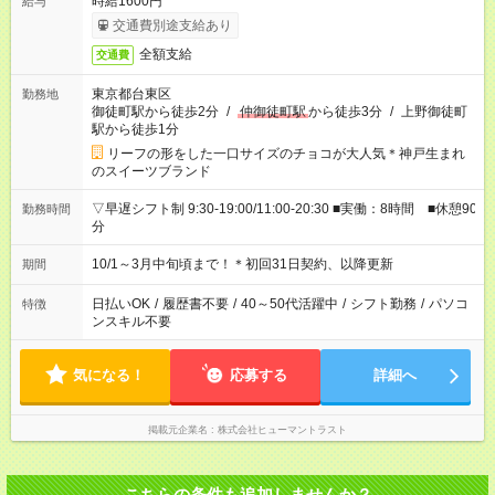
時給1600円
給与
交通費別途支給あり
全額支給
交通費
東京都台東区
勤務地
御徒町駅から徒歩2分
/
仲御徒町駅
から徒歩3分
/
上野御徒町
駅から徒歩1分
リーフの形をした一口サイズのチョコが大人気＊神戸生まれ
のスイーツブランド
▽早遅シフト制 9:30-19:00/11:00-20:30 ■実働：8時間 ■休憩90
勤務時間
分
10/1～3月中旬頃まで！＊初回31日契約、以降更新
期間
日払いOK
/
履歴書不要
/
40～50代活躍中
/
シフト勤務
/
パソコ
特徴
ンスキル不要
気になる！
応募する
詳細へ
掲載元企業名
株式会社ヒューマントラスト
こちらの条件も追加しませんか？