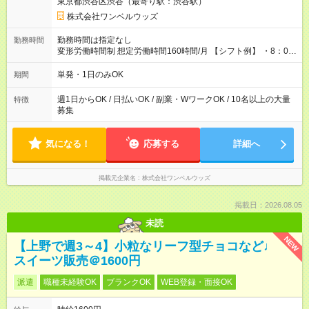
東京都渋谷区渋谷（最寄り駅：渋谷駅）
株式会社ワンベルウッズ
勤務時間は指定なし
勤務時間
変形労働時間制 想定労働時間160時間/月 【シフト例】 ・8：00
～21：00
単発・1日のみOK
期間
週1日からOK / 日払いOK / 副業・WワークOK / 10名以上の大量
特徴
募集
気になる！
応募する
詳細へ
掲載元企業名
株式会社ワンベルウッズ
掲載日：2026.08.05
未読
NEW
【上野で週3～4】小粒なリーフ型チョコなど♩
スイーツ販売＠1600円
派遣
職種未経験OK
ブランクOK
WEB登録・面接OK