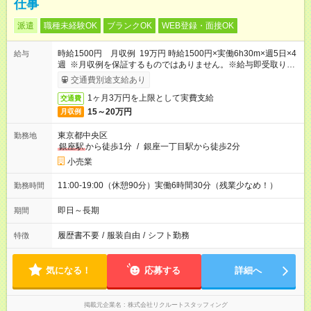
仕事
派遣
職種未経験OK
ブランクOK
WEB登録・面接OK
時給1500円 月収例 19万円 時給1500円×実働6h30m×週5日×4
給与
週 ※月収例を保証するものではありません。※給与即受取りサ
ービス利用可（利用条件有）
交通費別途支給あり
1ヶ月3万円を上限として実費支給
交通費
15～20万円
月収例
東京都中央区
勤務地
銀座駅
から徒歩1分
/
銀座一丁目駅から徒歩2分
小売業
11:00-19:00（休憩90分）実働6時間30分（残業少なめ！）
勤務時間
即日～長期
期間
履歴書不要
/
服装自由
/
シフト勤務
特徴
気になる！
応募する
詳細へ
掲載元企業名
株式会社リクルートスタッフィング