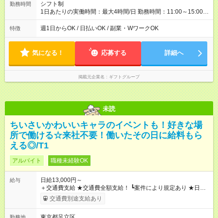
シフト制
勤務時間
1日あたりの実働時間：最大4時間/日 勤務時間：11:00～15:00
（実働4時間） ★週1日～勤務OK！ ★土日のみ・平日のみも
OK！ ★シフト自己申告制！ ★残業なし！次の予定も立てやすい
週1日からOK / 日払いOK / 副業・WワークOK
特徴
♪
気になる！
応募する
詳細へ
掲載元企業名
ギフトグループ
未読
ちいさいかわいいキャラのイベントも！好きな場
所で働ける☆来社不要！働いたその日に給料もら
える◎/T1
アルバイト
職種未経験OK
日給13,000円～
給与
＋交通費支給 ★交通費全額支給！ ┗案件により規定あり ★日払
いOK！（規定あり） ┗働いたその日に現金GET♪ お仕事後はコ
交通費別途支給あり
ンビニATMから 日払い分を引き落とせます！ 【試用期間】試
用期間なし
東京都足立区
勤務地