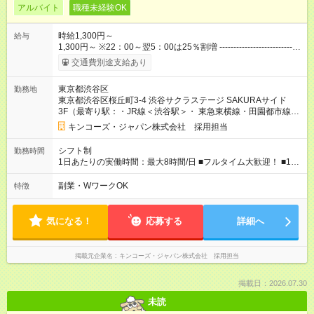
アルバイト
職種未経験OK
時給1,300円～
給与
1,300円～ ※22：00～翌5：00は25％割増 -----------------------------
---------------------------- ・配送スタッフは＋50円手当として加算さ
交通費別途支給あり
れます。 ・6か月ごとの業務評価で昇給あり！頑張っている人、
スキルがある人にしっかり応えます！ ・経験に応じて早ければ
東京都渋谷区
勤務地
入社2か月後に時給が上がる可能性もあります。 【試用期間】試
東京都渋谷区桜丘町3-4 渋谷サクラステージ SAKURAサイド
用期間あり 試用期間の長さ：2ヶ月 雇用形態、給与は本採用時
3F（最寄り駅：・JR線＜渋谷駅＞・ 東急東横線・田園都市線・
と同じです。
東京メトロ銀座線・半蔵門線・副都心線＜渋谷駅＞・ 京王井の
キンコーズ・ジャパン株式会社 採用担当
頭線＜渋谷駅＞）
シフト制
勤務時間
1日あたりの実働時間：最大8時間/日 ■フルタイム大歓迎！ ■1日
6時間以上、週4日からOK ■シフト例 ※状況に応じて要相談 実
働8時間例：9:00～18:00、11:00～20:00 実働6時間例：11:00～
副業・WワークOK
特徴
17:00、12:00～18:00
気になる！
応募する
詳細へ
掲載元企業名
キンコーズ・ジャパン株式会社 採用担当
掲載日：2026.07.30
未読