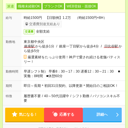
派遣
職種未経験OK
ブランクOK
WEB登録・面接OK
時給1500円 【日額例】1.2万 （時給1500円×8H）
給与
交通費別途支給あり
全額支給
交通費
東京都中央区
勤務地
銀座駅
から徒歩1分
/
銀座一丁目駅から徒歩4分
/
日比谷駅
か
ら徒歩5分
厳選素材をたっぷり使用！神戸で愛され続ける老舗パティス
リー！
早遅シフト制） 早番8：30～17：30 遅番12：30～21：30 ■
勤務時間
実働：8時間 ■休憩60分
即日～長期＊初回31日契約、以降更新＊開始日のご相談OK！
期間
履歴書不要
/
40～50代活躍中
/
シフト勤務
/
パソコンスキル不
特徴
要
気になる！
応募する
詳細へ