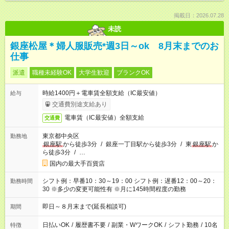
掲載日：2026.07.28
未読
銀座松屋＊婦人服販売*週3日～ok 8月末までのお
仕事
派遣
職種未経験OK
大学生歓迎
ブランクOK
時給1400円＋電車賃全額支給（IC最安値）
給与
交通費別途支給あり
電車賃（IC最安値）全額支給
交通費
東京都中央区
勤務地
銀座駅
から徒歩3分
/
銀座一丁目駅から徒歩3分
/
東
銀座駅
か
ら徒歩3分
/
…
国内の最大手百貨店
シフト例：早番10：30～19：00 シフト例：遅番12：00～20：
勤務時間
30 ※多少の変更可能性有 ※月に145時間程度の勤務
即日～８月末まで(延長相談可)
期間
日払いOK
/
履歴書不要
/
副業・WワークOK
/
シフト勤務
/
10名
特徴