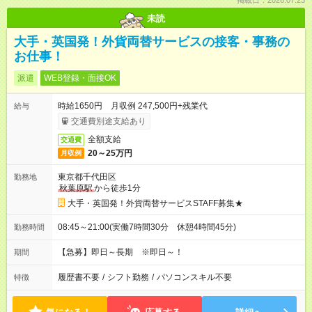
掲載日：2026.07.23
未読
大手・英国発！外貨両替サービスの接客・事務の
お仕事！
派遣
WEB登録・面接OK
時給1650円 月収例 247,500円+残業代
給与
交通費別途支給あり
全額支給
交通費
20～25万円
月収例
東京都千代田区
勤務地
秋葉原駅
から徒歩1分
大手・英国発！外貨両替サービスSTAFF募集★
08:45～21:00(実働7時間30分 休憩4時間45分)
勤務時間
【急募】即日～長期 ※即日～！
期間
履歴書不要
/
シフト勤務
/
パソコンスキル不要
特徴