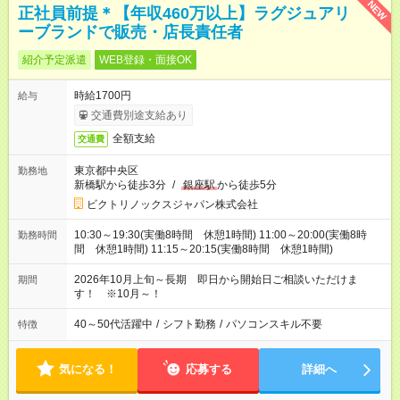
NEW
正社員前提＊【年収460万以上】ラグジュアリ
ーブランドで販売・店長責任者
紹介予定派遣
WEB登録・面接OK
時給1700円
給与
交通費別途支給あり
全額支給
交通費
東京都中央区
勤務地
新橋駅から徒歩3分
/
銀座駅
から徒歩5分
ビクトリノックスジャパン株式会社
10:30～19:30(実働8時間 休憩1時間) 11:00～20:00(実働8時
勤務時間
間 休憩1時間) 11:15～20:15(実働8時間 休憩1時間)
2026年10月上旬～長期 即日から開始日ご相談いただけま
期間
す！ ※10月～！
40～50代活躍中
/
シフト勤務
/
パソコンスキル不要
特徴
気になる！
応募する
詳細へ