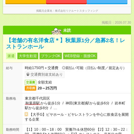
掲載元企業名
株式会社リクルートスタッフィング
掲載日：2026.07.30
未読
【老舗の有名洋食店＊】秋葉原1分／急募2名！レ
ストランホール
派遣
大学生歓迎
ブランクOK
WEB登録・面接OK
時給1750円＋交通費 ◎前払い可能（日払い制度／規定あり）
給与
交通費別途支給あり
全額支給
交通費
20～25万円
月収例
東京都千代田区
勤務地
秋葉原駅
から徒歩1分
/
神田(東京都)駅から徒歩6分
/
岩本町
駅から徒歩8分
/
…
【大手G】ビヤホール・ビヤレストランを中心に飲食店を展開
する企業
【1】10：00～18：00 実働7h＆休憩60分 【2】12：30～22：
勤務時間