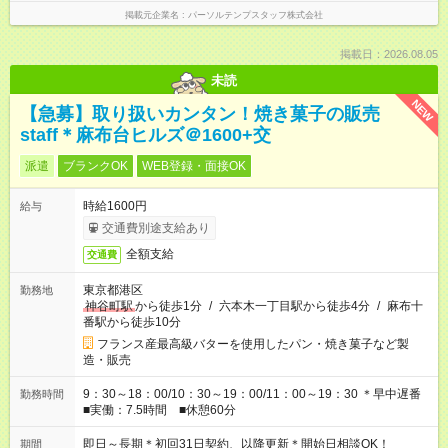
掲載元企業名
パーソルテンプスタッフ株式会社
掲載日：2026.08.05
未読
NEW
【急募】取り扱いカンタン！焼き菓子の販売
staff＊麻布台ヒルズ＠1600+交
派遣
ブランクOK
WEB登録・面接OK
時給1600円
給与
交通費別途支給あり
全額支給
交通費
東京都港区
勤務地
神谷町駅
から徒歩1分
/
六本木一丁目駅から徒歩4分
/
麻布十
番駅から徒歩10分
フランス産最高級バターを使用したパン・焼き菓子など製
造・販売
9：30～18：00/10：30～19：00/11：00～19：30 ＊早中遅番
勤務時間
■実働：7.5時間 ■休憩60分
即日～長期＊初回31日契約、以降更新＊開始日相談OK！
期間