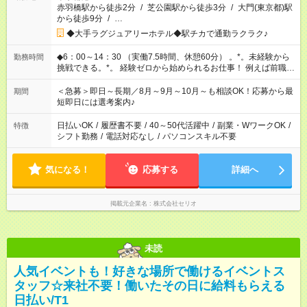
赤羽橋駅から徒歩2分
/
芝公園駅から徒歩3分
/
大門(東京都)駅
から徒歩9分
/
…
◆大手ラグジュアリーホテル◆駅チカで通勤ラクラク♪
◆6：00～14：30 （実働7.5時間、休憩60分） 。*。未経験から
勤務時間
挑戦できる。*。 経験ゼロから始められるお仕事！ 例えば前職
が、 在宅/財団法人/事務/コールセンター/受付/販売/カフェスタッ
フ スイーツ販売/ホテルフロント/化粧品販売/など 未経験の方た
＜急募＞即日～長期／8月～9月～10月～も相談OK！応募から最
期間
ちが活躍中♪
短即日には選考案内♪
日払いOK
/
履歴書不要
/
40～50代活躍中
/
副業・WワークOK
/
特徴
シフト勤務
/
電話対応なし
/
パソコンスキル不要
気になる！
応募する
詳細へ
掲載元企業名
株式会社セリオ
未読
人気イベントも！好きな場所で働けるイベントス
タッフ☆来社不要！働いたその日に給料もらえる
日払い/T1