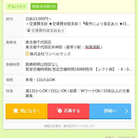
アルバイト
職種未経験OK
日給13,000円～
給与
＋交通費支給 ★交通費全額支給！ ┗案件により規定あり ★日払
いOK！（規定あり） ┗働いたその日に現金GET♪ お仕事後はコ
交通費別途支給あり
ンビニATMから 日払い分を引き落とせます！ 【試用期間】試
用期間なし
東京都千代田区
勤務地
東京都千代田区外神田（最寄り駅：
秋葉原駅
）
株式会社ワンベルウッズ
勤務時間は指定なし
勤務時間
変形労働時間制 想定労働時間160時間/月 【シフト例】 ・8：00
～21：00
単発・1日のみOK
期間
週1日からOK / 日払いOK / 副業・WワークOK / 10名以上の大量
特徴
募集
気になる！
応募する
詳細へ
掲載元企業名
株式会社ワンベルウッズ