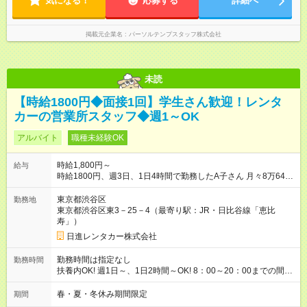
気になる！
応募する
詳細へ
掲載元企業名
パーソルテンプスタッフ株式会社
未読
【時給1800円◆面接1回】学生さん歓迎！レンタ
カーの営業所スタッフ◆週1～OK
アルバイト
職種未経験OK
時給1,800円～
給与
時給1800円、週3日、1日4時間で勤務したA子さん 月々8万6400
円収入（月4週換算で計算した目安金額です） 【試用期間】試用
期間なし
東京都渋谷区
勤務地
東京都渋谷区東3－25－4（最寄り駅：JR・日比谷線「恵比
寿」）
日進レンタカー株式会社
勤務時間は指定なし
勤務時間
扶養内OK! 週1日～、1日2時間～OK! 8：00～20：00までの間
で、1～8時間 2か月限定、 1ヶ月、100時間まで
春・夏・冬休み期間限定
期間