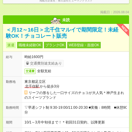
掲載元企業名
株式会社ヒューマントラスト
掲載日：2026.08.04
未読
NEW
＜月12～16日＞北千住マルイで期間限定！未経
験OK！チョコレート販売
派遣
職種未経験OK
ブランクOK
WEB登録・面接OK
時給1600円
給与
交通費別途支給あり
全額支給
交通費
東京都足立区
勤務地
北千住駅
から徒歩3分
リーフの形をした一口サイズのチョコが大人気＊神戸生まれ
のスイーツブランド
▽早遅シフト制 9:30-19:00/11:00-20:30 ■実働：8時間 ■休憩90
勤務時間
分
10/1～3月中旬頃まで！＊初回31日契約、以降更新
期間