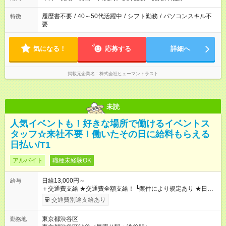
履歴書不要
/
40～50代活躍中
/
シフト勤務
/
パソコンスキル不
特徴
要
気になる！
応募する
詳細へ
掲載元企業名
株式会社ヒューマントラスト
未読
人気イベントも！好きな場所で働けるイベントス
タッフ☆来社不要！働いたその日に給料もらえる
日払い/T1
アルバイト
職種未経験OK
日給13,000円～
給与
＋交通費支給 ★交通費全額支給！ ┗案件により規定あり ★日払
いOK！（規定あり） ┗働いたその日に現金GET♪ お仕事後はコ
交通費別途支給あり
ンビニATMから 日払い分を引き落とせます！ 【試用期間】試
用期間なし
東京都渋谷区
勤務地