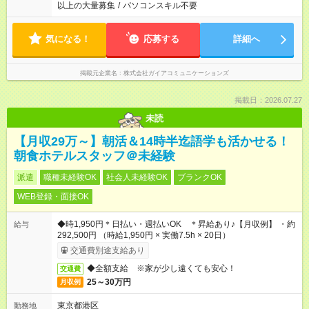
以上の大量募集
/
パソコンスキル不要
気になる！
応募する
詳細へ
掲載元企業名
株式会社ガイアコミュニケーションズ
掲載日：2026.07.27
未読
【月収29万～】朝活＆14時半迄語学も活かせる！
朝食ホテルスタッフ＠未経験
派遣
職種未経験OK
社会人未経験OK
ブランクOK
WEB登録・面接OK
◆時1,950円＊日払い・週払いOK ＊昇給あり♪【月収例】 ・約
給与
292,500円 （時給1,950円 × 実働7.5h × 20日）
交通費別途支給あり
◆全額支給 ※家が少し遠くても安心！
交通費
25～30万円
月収例
東京都港区
勤務地