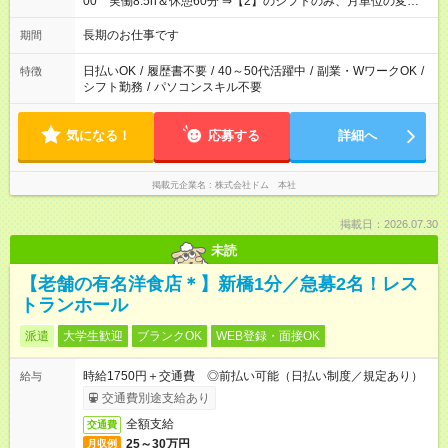
00 実働8.5h＆休憩60分 ⇒【2】のシフトのみ、月単位の変形
労働制：160～177.1h/月（超過分は別途全額支給） ★時短相談
OK（6h～）
長期のお仕事です
期間
日払いOK
/
履歴書不要
/
40～50代活躍中
/
副業・WワークOK
/
特徴
シフト勤務
/
パソコンスキル不要
気になる！
応募する
詳細へ
掲載元企業名
株式会社ドム 本社
掲載日：2026.07.30
未読
【老舗の有名洋食店＊】新橋1分／急募2名！レス
トランホール
派遣
大学生歓迎
ブランクOK
WEB登録・面接OK
時給1750円＋交通費 ◎前払い可能（日払い制度／規定あり）
給与
交通費別途支給あり
全額支給
交通費
25～30万円
月収例