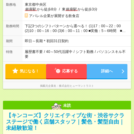
東京都中央区
勤務地
銀座駅
から徒歩8分
/
東
銀座駅
から徒歩3分
アパレル企業が展開する飲食店
下記3つのシフトパターンから選べる！ (1)17：00～22：00
勤務時間
(2)10：00～16：00 (3)6：00～11：00 ■実働：5～6時間 ■休
憩0分
即日～長期＊初回31日契約
期間
履歴書不要
/
40～50代活躍中
/
シフト勤務
/
パソコンスキル不
特徴
要
気になる！
応募する
詳細へ
掲載元企業名
株式会社ヒューマントラスト
未読
【キンコーズ】クリエイティブな街・渋谷サクラ
ステージで働く店舗スタッフ｜髪色・髪型自由｜
未経験歓迎！