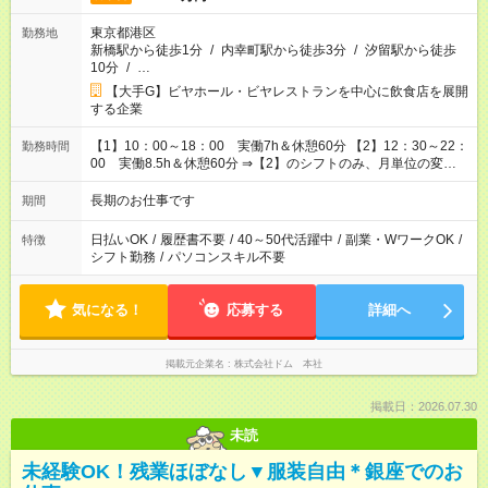
東京都港区
勤務地
新橋駅から徒歩1分
/
内幸町駅から徒歩3分
/
汐留駅から徒歩
10分
/
…
【大手G】ビヤホール・ビヤレストランを中心に飲食店を展開
する企業
【1】10：00～18：00 実働7h＆休憩60分 【2】12：30～22：
勤務時間
00 実働8.5h＆休憩60分 ⇒【2】のシフトのみ、月単位の変形
労働制：160～177.1h/月（超過分は別途全額支給） ★時短相談
OK（6h～）
長期のお仕事です
期間
日払いOK
/
履歴書不要
/
40～50代活躍中
/
副業・WワークOK
/
特徴
シフト勤務
/
パソコンスキル不要
気になる！
応募する
詳細へ
掲載元企業名
株式会社ドム 本社
掲載日：2026.07.30
未読
未経験OK！残業ほぼなし▼服装自由＊銀座でのお