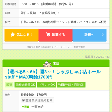
09:00～18:00（実働8時間・休憩60分）
勤務時間
即日～長期 ＊職場見学可！
期間
日払いOK
/
40～50代活躍中
/
シフト勤務
/
パソコンスキル不要
特徴
気になる！
応募する
詳細へ
掲載元企業名
株式会社ティー・シー・シー 船橋営業所
掲載日：2026.07.31
未読
【選べる5～6h】週3～！しゃぶしゃぶ店ホール
staff＊MAX時給1700円
派遣
職種未経験OK
ブランクOK
WEB登録・面接OK
時給1600～1700円
給与
交通費別途支給あり
全額支給
交通費