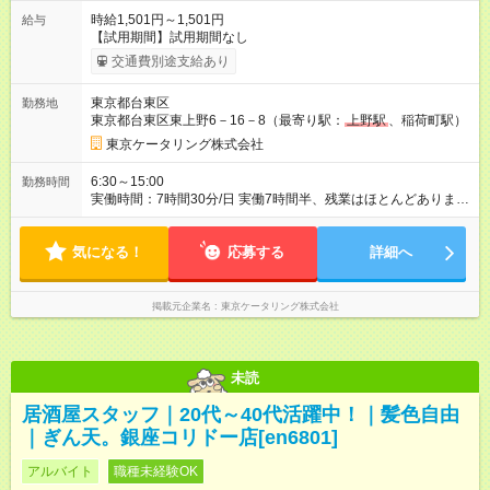
時給1,501円～1,501円
給与
【試用期間】試用期間なし
交通費別途支給あり
東京都台東区
勤務地
東京都台東区東上野6－16－8（最寄り駅：
上野駅
、稲荷町駅）
東京ケータリング株式会社
6:30～15:00
勤務時間
実働時間：7時間30分/日 実働7時間半、残業はほとんどありませ
ん 超過分は別途支給いたします 勤務開始時間相談OK！
気になる！
応募する
詳細へ
掲載元企業名
東京ケータリング株式会社
未読
居酒屋スタッフ｜20代～40代活躍中！｜髪色自由
｜ぎん天。銀座コリドー店[en6801]
アルバイト
職種未経験OK