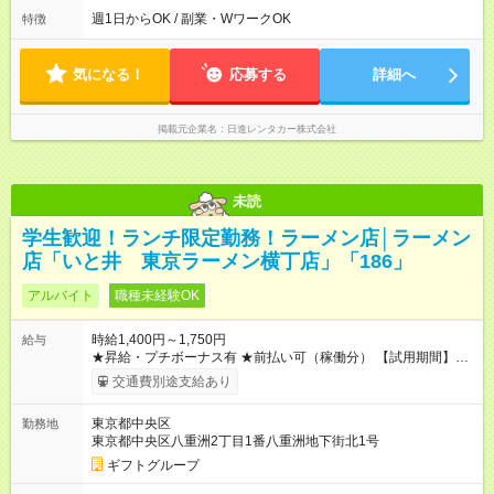
週1日からOK / 副業・WワークOK
特徴
気になる！
応募する
詳細へ
掲載元企業名
日進レンタカー株式会社
未読
学生歓迎！ランチ限定勤務！ラーメン店│ラーメン
店「いと井 東京ラーメン横丁店」「186」
アルバイト
職種未経験OK
時給1,400円～1,750円
給与
★昇給・プチボーナス有 ★前払い可（稼働分） 【試用期間】試
用期間なし
交通費別途支給あり
東京都中央区
勤務地
東京都中央区八重洲2丁目1番八重洲地下街北1号
ギフトグループ