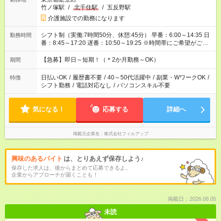
竹ノ塚駅
/
北千住駅
/
五反野駅
介護施設での勤務になります
シフト制（実働:7時間50分、休憩:45分） 早番：6:00～14:35 日
勤務時間
番：8:45～17:20 遅番：10:50～19:25 ※時間帯にご希望がござ
いましたらお気軽にご相談ください。
【急募】即日～短期！（＊2か月勤務～OK）
期間
日払いOK
/
履歴書不要
/
40～50代活躍中
/
副業・WワークOK
/
特徴
シフト勤務
/
電話対応なし
/
パソコンスキル不要
気になる！
応募する
詳細へ
掲載元企業名
株式会社フィルアップ
興味のあるバイト
は、とりあえず保存しよう♪
保存した求人は、後からまとめて応募できるよ。
企業からアプローチが届くことも！
掲載日：2026.08.05
未読