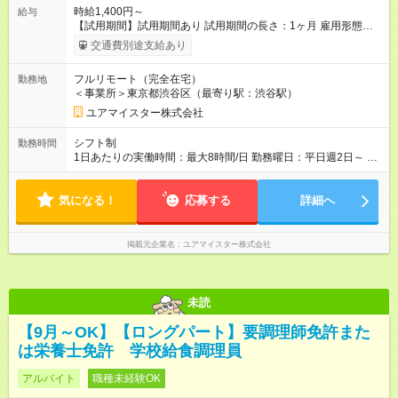
時給1,400円～
給与
【試用期間】試用期間あり 試用期間の長さ：1ヶ月 雇用形態、
給与は本採用時と同じです。
交通費別途支給あり
フルリモート（完全在宅）
勤務地
＜事業所＞東京都渋谷区（最寄り駅：渋谷駅）
ユアマイスター株式会社
シフト制
勤務時間
1日あたりの実働時間：最大8時間/日 勤務曜日：平日週2日～ 勤
務時間：9:00～18:00の間で5時間～ご勤務いただける方 柔軟に
対応できますのでお気軽にご相談ください♪
気になる！
応募する
詳細へ
掲載元企業名
ユアマイスター株式会社
未読
【9月～OK】【ロングパート】要調理師免許また
は栄養士免許 学校給食調理員
アルバイト
職種未経験OK