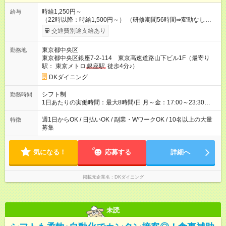
時給1,250円～
給与
（22時以降：時給1,500円～） （研修期間56時間⇒変動なし） ■
食事補助あり⇒1食200円 ■友人紹介制度あり⇒1人紹介につき最
交通費別途支給あり
大3万円支給！ 【試用期間】試用期間なし
東京都中央区
勤務地
東京都中央区銀座7-2-114 東京高速道路山下ビル1F（最寄り
駅： 東京メトロ
銀座駅
徒歩4分♪）
DKダイニング
シフト制
勤務時間
1日あたりの実働時間：最大8時間/日 月～金：17:00～23:30
土：14:00～翌5:00 祝前日：17:00～翌5:00 日祝日：14:00～
23:30 ★上記時間から1日3時間～OK ★週1日～OK◎ ※22時以降
週1日からOK / 日払いOK / 副業・WワークOK / 10名以上の大量
特徴
勤務は18歳以上(法令による) ■自由シフト制
募集
気になる！
応募する
詳細へ
掲載元企業名
DKダイニング
未読