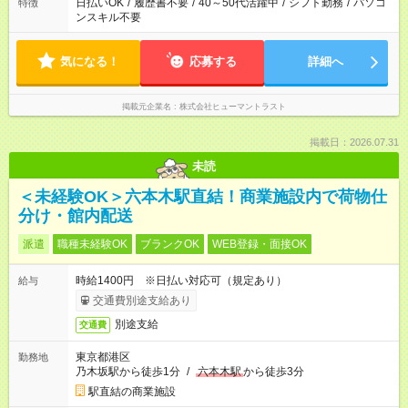
日払いOK
/
履歴書不要
/
40～50代活躍中
/
シフト勤務
/
パソコ
特徴
ンスキル不要
気になる！
応募する
詳細へ
掲載元企業名
株式会社ヒューマントラスト
掲載日：2026.07.31
未読
＜未経験OK＞六本木駅直結！商業施設内で荷物仕
分け・館内配送
派遣
職種未経験OK
ブランクOK
WEB登録・面接OK
時給1400円 ※日払い対応可（規定あり）
給与
交通費別途支給あり
別途支給
交通費
東京都港区
勤務地
乃木坂駅から徒歩1分
/
六本木駅
から徒歩3分
駅直結の商業施設