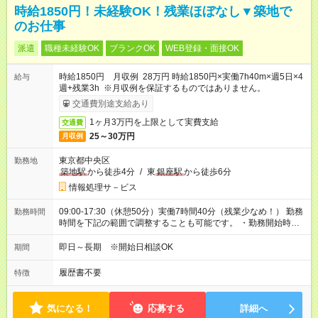
時給1850円！未経験OK！残業ほぼなし▼築地で
のお仕事
派遣
職種未経験OK
ブランクOK
WEB登録・面接OK
時給1850円 月収例 28万円 時給1850円×実働7h40m×週5日×4
給与
週+残業3h ※月収例を保証するものではありません。
交通費別途支給あり
1ヶ月3万円を上限として実費支給
交通費
25～30万円
月収例
東京都中央区
勤務地
築地駅
から徒歩4分
/
東
銀座駅
から徒歩6分
情報処理サ－ビス
09:00-17:30（休憩50分）実働7時間40分（残業少なめ！） 勤務
勤務時間
時間を下記の範囲で調整することも可能です。 ・勤務開始時
間 09:00～10:00 ・勤務終了時間 17:00～17:30 ・実働
06:10～07:40
即日～長期 ※開始日相談OK
期間
履歴書不要
特徴
気になる！
応募する
詳細へ