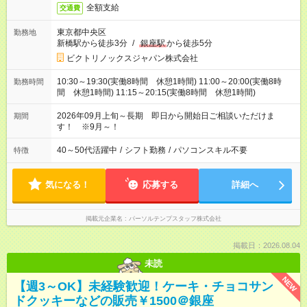
全額支給
交通費
東京都中央区
勤務地
新橋駅から徒歩3分
/
銀座駅
から徒歩5分
ビクトリノックスジャパン株式会社
10:30～19:30(実働8時間 休憩1時間) 11:00～20:00(実働8時
勤務時間
間 休憩1時間) 11:15～20:15(実働8時間 休憩1時間)
2026年09月上旬～長期 即日から開始日ご相談いただけま
期間
す！ ※9月～！
40～50代活躍中
/
シフト勤務
/
パソコンスキル不要
特徴
気になる！
応募する
詳細へ
掲載元企業名
パーソルテンプスタッフ株式会社
掲載日：2026.08.04
未読
NEW
【週3～OK】未経験歓迎！ケーキ・チョコサン
ドクッキーなどの販売￥1500＠銀座