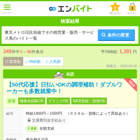
0
メニュー
気になる！
ログイン
検索結果
東京メトロ日比谷線でその他営業・販売・サービ
条件の変更
ス系のバイト一覧
348
1,391
件中
1
～
50
件表示
平均時給:
円
新着順
時給順
人気順
掲載日：2026.08.06
未読
NEW
【50代応援】日払いOKの調理補助！ダブルワ
ーカーも多数就業中！
派遣
職種未経験OK
ブランクOK
WEB登録・面接OK
時給1400円～1500円 （※スキル・資格によって昇給あり）
給与
交通費別途支給あり
全額支給
交通費
東京都足立区
勤務地