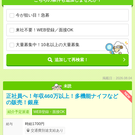
今が狙い目！急募
来社不要！WEB登録／面接OK
大量募集中！10名以上の大量募集
追加して再検索！
掲載日：2026.08.04
未読
NEW
正社員へ！年収460万以上！多機能ナイフなど
の販売！銀座
紹介予定派遣
WEB登録・面接OK
時給1700円
給与
交通費別途支給あり