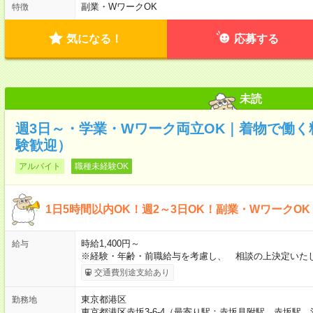
副業・WワークOK
特徴
気になる！
応募する
未読
週3日～・学業・Wワーク両立OK｜着物で働
験歓迎）
アルバイト
職種未経験OK
1日5時間以内OK！週2～3日OK！副業・WワークO
時給1,400円～
給与
※経験・年齢・前職給与を考慮し、 相談の上決定いた
交通費別途支給あり
東京都港区
勤務地
東京都港区赤坂3-6-4（最寄り駅：赤坂見附駅、赤坂駅