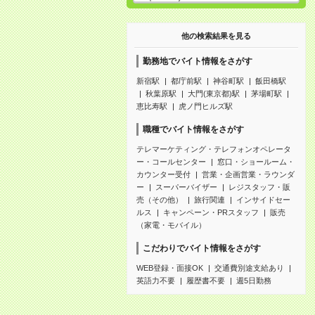
他の検索結果を見る
勤務地でバイト情報をさがす
新宿駅
都庁前駅
神谷町駅
飯田橋駅
秋葉原駅
大門(東京都)駅
茅場町駅
恵比寿駅
虎ノ門ヒルズ駅
職種でバイト情報をさがす
テレマーケティング・テレフォンオペレータ
ー・コールセンター
窓口・ショールーム・
カウンター受付
営業・企画営業・ラウンダ
ー
スーパーバイザー
レジスタッフ・販
売（その他）
旅行関連
インサイドセー
ルス
キャンペーン・PRスタッフ
販売
（家電・モバイル）
こだわりでバイト情報をさがす
WEB登録・面接OK
交通費別途支給あり
英語力不要
履歴書不要
週5日勤務