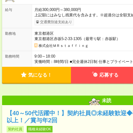
月給300,000円～380,000円
給与
上記額にはみなし残業代を含みます。※超過分は全額支
交通費別途支給あり
東京都港区
勤務地
東京都港区赤坂5-2-33-1305（最寄り駅：赤坂駅）
株式会社ＭＲｓｔａｆｆｉｎｇ
9:00～18:00
勤務時間
実働時間：8時間/日 ■完全週休2日制 仕事とプライベー
気になる！
応募する
未読
【40～50代活躍中！】契約社員◎未経験歓迎◆
以上！／賞与年2回
契約社員
職種未経験OK