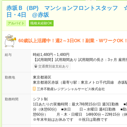
赤坂Ｂ（BP) マンションフロントスタッフ 
日・4日 @赤坂
アルバイト
職種未経験OK
60歳以上活躍中！週2～3日OK！副業・WワークOK
時給1,480円～1,480円
給与
【試用期間】試用期間あり 試用期間の長さ：3ヶ月 雇
交通費別途支給あり
東京都港区
勤務地
東京都港区赤坂（最寄り駅：東京メトロ千代田線 赤坂
三井不動産レジデンシャルサービス株式会社
シフト制
勤務時間
1日あたりの実働時間：最大7時間15分/日 週3日勤務 ■
分（休憩60分) ■休日 日～水曜日 週4日勤務 ■勤
憩60分） 月・木・日曜日 14時00分～22時15
※年末年始はお休みです ※祝日は勤務です