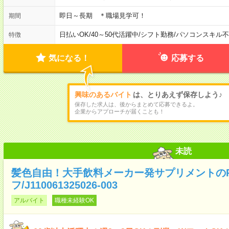
即日～長期 ＊職場見学可！
期間
日払いOK
/
40～50代活躍中
/
シフト勤務
/
パソコンスキル不
特徴
気になる！
応募する
興味のあるバイト
は、とりあえず保存しよう♪
保存した求人は、後からまとめて応募できるよ。
企業からアプローチが届くことも！
未読
髪色自由！大手飲料メーカー発サプリメントの
フ/J110061325026-003
アルバイト
職種未経験OK