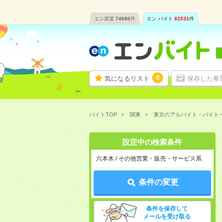
エン派遣
74686
件
エン バイト
82531
件
0
気になるリスト
保存した希
バイトTOP
関東
東京のアルバイト・バイト
設定中の検索条件
六本木 / その他営業・販売・サービス系
条件の変更
条件を保存して
メールを受け取る