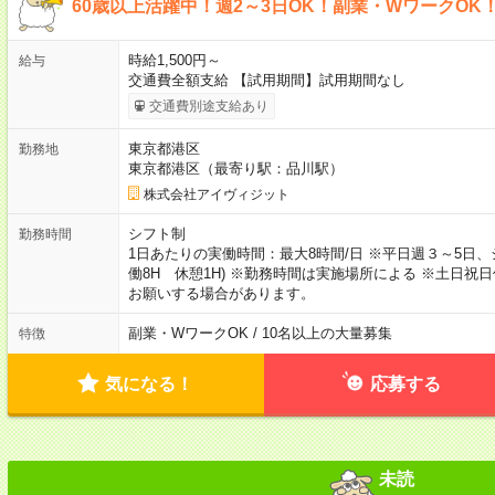
60歳以上活躍中！週2～3日OK！副業・WワークOK
時給1,500円～
給与
交通費全額支給 【試用期間】試用期間なし
交通費別途支給あり
東京都港区
勤務地
東京都港区（最寄り駅：品川駅）
株式会社アイヴィジット
シフト制
勤務時間
1日あたりの実働時間：最大8時間/日 ※平日週３～5日、シフト制、
働8H 休憩1H) ※勤務時間は実施場所による ※土日
お願いする場合があります。
副業・WワークOK / 10名以上の大量募集
特徴
気になる！
応募する
未読