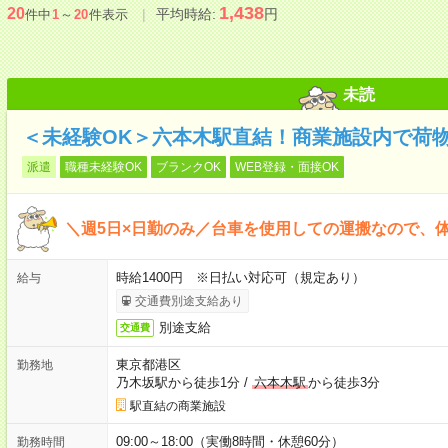
1,438
20
平均時給:
円
件中
1
～
20
件表示
未読
＜未経験OK＞六本木駅直結！商業施設内で荷
派遣
職種未経験OK
ブランクOK
WEB登録・面接OK
＼週5日×日勤のみ／台車を使用しての運搬なので、
時給1400円 ※日払い対応可（規定あり）
給与
交通費別途支給あり
別途支給
交通費
東京都港区
勤務地
乃木坂駅から徒歩1分
/
六本木駅
から徒歩3分
駅直結の商業施設
09:00～18:00（実働8時間・休憩60分）
勤務時間