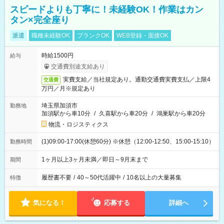
スピードよりも丁寧に！未経験OK！作業はカン
タン×完全座り
派遣
職種未経験OK
ブランクOK
WEB登録・面接OK
時給1500円
給与
交通費別途支給あり
実費支給／当社規定あり。通勤交通費実費支払／上限4
交通費
万円／月※規定あり
埼玉県加須市
勤務地
加須駅から車10分
/
久喜駅から車20分
/
鴻巣駅から車20分
物流・ロジスティクス
(1)09:00-17:00(休憩60分) ※休憩（12:00-12:50、15:00-15:10）
勤務時間
1ヶ月以上3ヶ月未満／即日～9月末まで
期間
履歴書不要
/
40～50代活躍中
/
10名以上の大量募集
特徴
気になる！
応募する
詳細へ