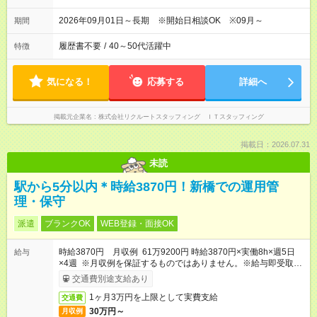
2026年09月01日～長期 ※開始日相談OK ※09月～
期間
履歴書不要
/
40～50代活躍中
特徴
気になる！
応募する
詳細へ
掲載元企業名
株式会社リクルートスタッフィング ＩＴスタッフィング
掲載日：2026.07.31
未読
駅から5分以内＊時給3870円！新橋での運用管
理・保守
派遣
ブランクOK
WEB登録・面接OK
時給3870円 月収例 61万9200円 時給3870円×実働8h×週5日
給与
×4週 ※月収例を保証するものではありません。※給与即受取り
サービス利用可（利用条件有）
交通費別途支給あり
1ヶ月3万円を上限として実費支給
交通費
30万円～
月収例