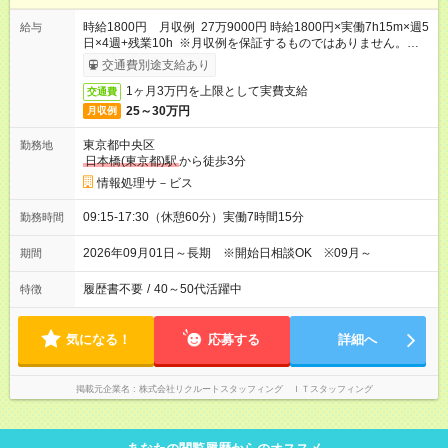
時給1800円 月収例 27万9000円 時給1800円×実働7h15m×週5
給与
日×4週+残業10h ※月収例を保証するものではありません。※給
与即受取りサービス利用可（利用条件有）
交通費別途支給あり
1ヶ月3万円を上限として実費支給
交通費
25～30万円
月収例
東京都中央区
勤務地
日本橋(東京都)駅
から徒歩3分
情報処理サ－ビス
09:15-17:30（休憩60分）実働7時間15分
勤務時間
2026年09月01日～長期 ※開始日相談OK ※09月～
期間
履歴書不要
/
40～50代活躍中
特徴
気になる！
応募する
詳細へ
掲載元企業名
株式会社リクルートスタッフィング ＩＴスタッフィング