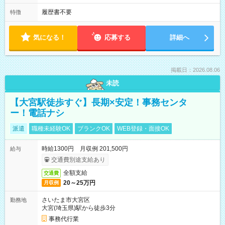
履歴書不要
特徴
気になる！
応募する
詳細へ
掲載日：2026.08.06
未読
【大宮駅徒歩すぐ】長期×安定！事務センタ
ー！電話ナシ
派遣
職種未経験OK
ブランクOK
WEB登録・面接OK
時給1300円 月収例 201,500円
給与
交通費別途支給あり
全額支給
交通費
20～25万円
月収例
さいたま市大宮区
勤務地
大宮(埼玉県)駅から徒歩3分
事務代行業