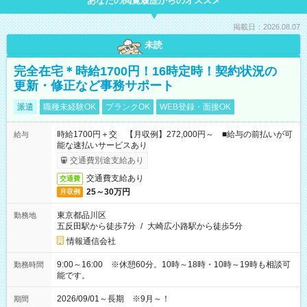
あなたの閲覧履歴からのオススメ
掲載日：2026.08.07
未読
完全在宅＊時給1700円！16時定時！契約状況の
更新・修正など事務サポート
派遣
職種未経験OK
ブランクOK
WEB登録・面接OK
時給1700円＋交 【月収例】272,000円～ ■給与の前払いが可
給与
能な速払いサービスあり
交通費別途支給あり
交通費支給あり
交通費
25～30万円
月収例
東京都品川区
勤務地
五反田駅から徒歩7分
/
大崎広小路駅から徒歩5分
情報通信会社
9:00～16:00 ※休憩60分。10時～18時・10時～19時も相談可
勤務時間
能です。
2026/09/01～長期 ※9月～！
期間