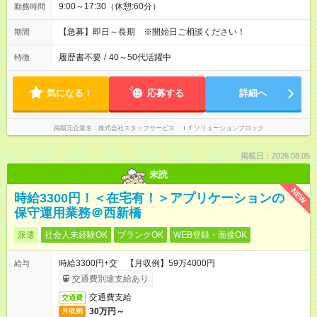
9:00～17:30（休憩:60分）
勤務時間
【急募】即日～長期 ※開始日ご相談ください！
期間
履歴書不要
/
40～50代活躍中
特徴
気になる！
応募する
詳細へ
掲載元企業名
株式会社スタッフサービス ＩＴソリューションブロック
掲載日：2026.08.05
未読
NEW
時給3300円！＜在宅有！＞アプリケーションの
保守運用業務＠西新橋
派遣
社会人未経験OK
ブランクOK
WEB登録・面接OK
時給3300円+交 【月収例】59万4000円
給与
交通費別途支給あり
交通費支給
交通費
30万円～
月収例