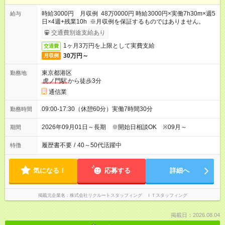
時給3000円 月収例 48万0000円 時給3000円×実働7h30m×週5
給与
日×4週+残業10h ※月収例を保証するものではありません。
交通費別途支給あり
1ヶ月3万円を上限として実費支給
交通費
30万円～
月収例
東京都港区
勤務地
虎ノ門駅
から徒歩3分
通信業
09:00-17:30（休憩60分）実働7時間30分
勤務時間
2026年09月01日～長期 ※開始日相談OK ※09月～
期間
履歴書不要
/
40～50代活躍中
特徴
気になる！
応募する
詳細へ
掲載元企業名
株式会社リクルートスタッフィング ＩＴスタッフィング
掲載日：2026.08.04