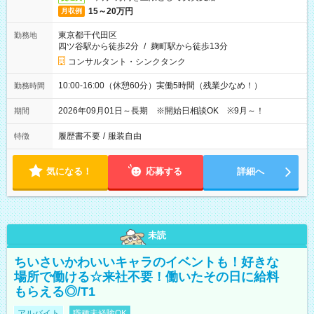
15～20万円
月収例
東京都千代田区
勤務地
四ツ谷駅から徒歩2分
/
麹町駅から徒歩13分
コンサルタント・シンクタンク
10:00-16:00（休憩60分）実働5時間（残業少なめ！）
勤務時間
2026年09月01日～長期 ※開始日相談OK ※9月～！
期間
履歴書不要
/
服装自由
特徴
気になる！
応募する
詳細へ
未読
ちいさいかわいいキャラのイベントも！好きな
場所で働ける☆来社不要！働いたその日に給料
もらえる◎/T1
アルバイト
職種未経験OK