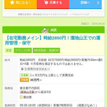
気になる！
応募する
詳細へ
掲載元企業名
株式会社リクルートスタッフィング ＩＴスタッフィング
掲載日：2026.08.03
未読
【在宅勤務メイン】時給2850円！溜池山王での運
用管理・保守
派遣
ブランクOK
WEB登録・面接OK
時給2850円 月収例 42万7500円 時給2850円×実働7h30m×週5
給与
日×4週 ※月収例を保証するものではありません。
交通費別途支給あり
1ヶ月3万円を上限として実費支給
交通費
30万円～
月収例
東京都千代田区
勤務地
溜池山王駅
から徒歩3分
通信業
09:30-18:00（休憩60分）実働7時間30分 （残業少なめ！）
勤務時間