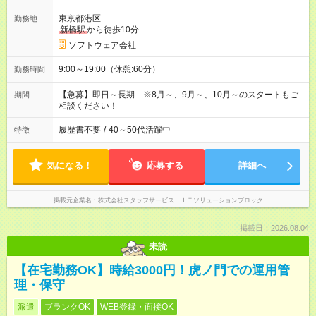
東京都港区
勤務地
新橋駅
から徒歩10分
ソフトウェア会社
9:00～19:00（休憩:60分）
勤務時間
【急募】即日～長期 ※8月～、9月～、10月～のスタートもご
期間
相談ください！
履歴書不要
/
40～50代活躍中
特徴
気になる！
応募する
詳細へ
掲載元企業名
株式会社スタッフサービス ＩＴソリューションブロック
掲載日：2026.08.04
未読
【在宅勤務OK】時給3000円！虎ノ門での運用管
理・保守
派遣
ブランクOK
WEB登録・面接OK