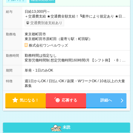
日給13,000円～
給与
＋交通費支給 ★交通費全額支給！ ┗案件により規定あり ★日払
いOK！（規定あり） ┗働いたその日に現金GET♪ お仕事後はコ
交通費別途支給あり
ンビニATMから 日払い分を引き落とせます！ 【試用期間】試
用期間なし
東京都町田市
勤務地
東京都町田市原町田（最寄り駅：町田駅）
株式会社ワンベルウッズ
勤務時間は指定なし
勤務時間
変形労働時間制 想定労働時間160時間/月 【シフト例】 ・8：00
～21：00
単発・1日のみOK
期間
週1日からOK / 日払いOK / 副業・WワークOK / 10名以上の大量
特徴
募集
気になる！
応募する
詳細へ
未読