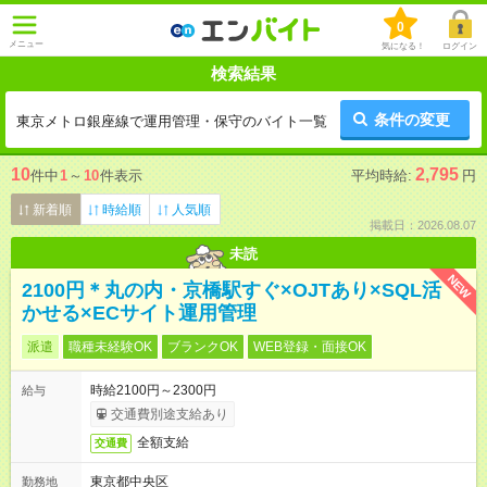
0
メニュー
気になる！
ログイン
検索結果
条件の変更
東京メトロ銀座線で運用管理・保守のバイト一覧
10
2,795
件中
1
～
10
件表示
平均時給:
円
新着順
時給順
人気順
掲載日：2026.08.07
未読
NEW
2100円＊丸の内・京橋駅すぐ×OJTあり×SQL活
かせる×ECサイト運用管理
派遣
職種未経験OK
ブランクOK
WEB登録・面接OK
時給2100円～2300円
給与
交通費別途支給あり
全額支給
交通費
東京都中央区
勤務地