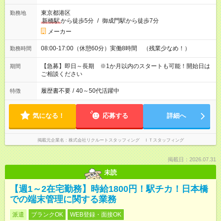
東京都港区
勤務地
新橋駅
から徒歩5分
/
御成門駅から徒歩7分
メーカー
08:00-17:00（休憩60分）実働8時間 （残業少なめ！）
勤務時間
【急募】即日～長期 ※1か月以内のスタートも可能！開始日は
期間
ご相談ください
履歴書不要
/
40～50代活躍中
特徴
気になる！
応募する
詳細へ
掲載元企業名
株式会社リクルートスタッフィング ＩＴスタッフィング
掲載日：2026.07.31
未読
【週1～2在宅勤務】時給1800円！駅チカ！日本橋
での端末管理に関する業務
派遣
ブランクOK
WEB登録・面接OK