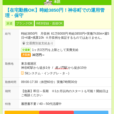
未読
【在宅勤務OK】時給3850円！神谷町での運用管
理・保守
派遣
ブランクOK
WEB登録・面接OK
時給3850円 月収例 61万6000円 時給3850円×実働7h30m×週5
給与
日×4週+残業10h ※月収例を保証するものではありません。
交通費別途支給あり
1ヶ月3万円を上限として実費支給
交通費
30万円～
月収例
東京都港区
勤務地
神谷町駅から徒歩1分
/
虎ノ門駅
から徒歩10分
SI(システム・インテグレ－タ－)
09:00-17:30（休憩60分）実働7時間30分
勤務時間
【急募】即日～長期 ※1か月以内のスタートも可能！開始日は
期間
ご相談ください
履歴書不要
/
40～50代活躍中
特徴