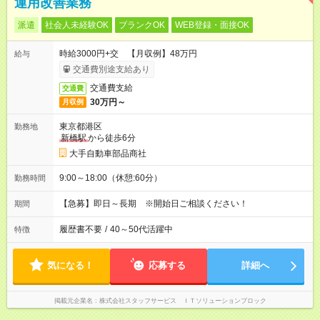
運用改善業務
派遣
社会人未経験OK
ブランクOK
WEB登録・面接OK
時給3000円+交 【月収例】48万円
給与
交通費別途支給あり
交通費支給
交通費
30万円～
月収例
東京都港区
勤務地
新橋駅
から徒歩6分
大手自動車部品商社
9:00～18:00（休憩:60分）
勤務時間
【急募】即日～長期 ※開始日ご相談ください！
期間
履歴書不要
/
40～50代活躍中
特徴
気になる！
応募する
詳細へ
掲載元企業名
株式会社スタッフサービス ＩＴソリューションブロック