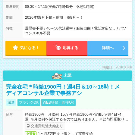
08:30～17:15(実働7時間45分 休憩1時間)
勤務時間
2026年08月下旬～長期 ※8月～！
期間
履歴書不要
/
40～50代活躍中
/
服装自由
/
電話対応なし
/
パソ
特徴
コンスキル不要
気になる！
応募する
詳細へ
掲載日：2026.08.06
未読
完全在宅＊時給1900円！週4日＆10～16時！メ
ディアコンサル企業で事務アシ
派遣
ブランクOK
WEB登録・面接OK
時給1900円 月収例 15万円 時給1900円×実働5h×週4日×4
給与
週 ※月収例を保証するものではありません。※給与即受取りサ
ービス利用可（利用条件有）
交通費別途支給あり
1ヶ月3万円を上限として実費支給
交通費