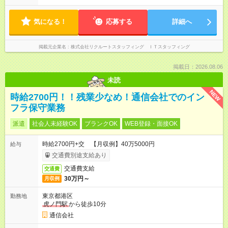
気になる！
応募する
詳細へ
掲載元企業名
株式会社リクルートスタッフィング ＩＴスタッフィング
掲載日：2026.08.06
未読
NEW
時給2700円！！残業少なめ！通信会社でのイン
フラ保守業務
派遣
社会人未経験OK
ブランクOK
WEB登録・面接OK
時給2700円+交 【月収例】40万5000円
給与
交通費別途支給あり
交通費支給
交通費
30万円～
月収例
東京都港区
勤務地
虎ノ門駅
から徒歩10分
通信会社