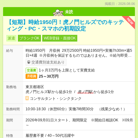
掲載日：2026.08.06
未読
NEW
【短期】時給1950円！虎ノ門ヒルズでのキッテ
ィング・PC・スマホの初期設定
派遣
ブランクOK
WEB登録・面接OK
時給1950円 月収例 29万2500円 時給1950円×実働7h30m×週5
給与
日×4週 ※月収例を保証するものではありません。※給与即受取
りサービス利用可（利用条件有）
交通費別途支給あり
1ヶ月3万円を上限として実費支給
交通費
25～30万円
月収例
東京都港区
勤務地
虎ノ門ヒルズ駅から徒歩1分
/
虎ノ門駅
から徒歩1分
コンサルタント・シンクタンク
10:00-18:30（休憩60分）実働7時間30分 （残業少なめ！）
勤務時間
2026年09月01日スタート、期間限定 ※開始日相談OK ※09月
期間
～
履歴書不要
/
40～50代活躍中
特徴