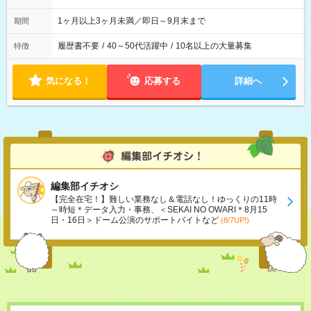
1ヶ月以上3ヶ月未満／即日～9月末まで
期間
履歴書不要
/
40～50代活躍中
/
10名以上の大量募集
特徴
気になる！
応募する
詳細へ
編集部イチオシ
【完全在宅！】難しい業務なし＆電話なし！ゆっくりの11時
～時短＊データ入力・事務、＜SEKAI NO OWARI＊8月15
日・16日＞ドーム公演のサポートバイトなど
(8/7UP!)