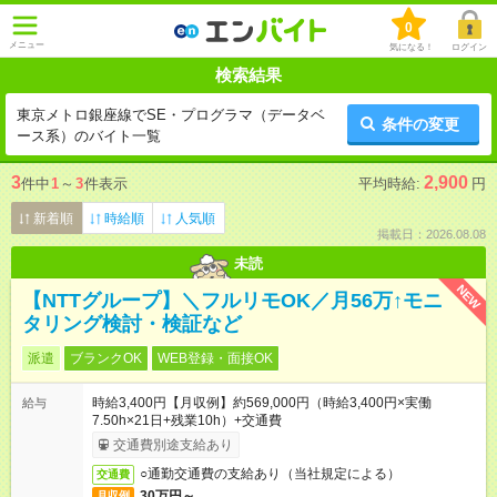
0
メニュー
気になる！
ログイン
検索結果
東京メトロ銀座線でSE・プログラマ（データベ
条件の変更
ース系）のバイト一覧
3
2,900
件中
1
～
3
件表示
平均時給:
円
新着順
時給順
人気順
掲載日：2026.08.08
未読
NEW
【NTTグループ】＼フルリモOK／月56万↑モニ
タリング検討・検証など
派遣
ブランクOK
WEB登録・面接OK
時給3,400円【月収例】約569,000円（時給3,400円×実働
給与
7.50h×21日+残業10h）+交通費
交通費別途支給あり
○通勤交通費の支給あり（当社規定による）
交通費
30万円～
月収例