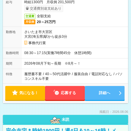
時給1300円 月収例 201,500円
給与
交通費別途支給あり
全額支給
交通費
20～25万円
月収例
さいたま市大宮区
勤務地
大宮(埼玉県)駅から徒歩3分
事務代行業
08:30～17:15(実働7時間45分 休憩1時間)
勤務時間
2026年08月下旬～長期 ※8月～！
期間
履歴書不要
/
40～50代活躍中
/
服装自由
/
電話対応なし
/
パソ
特徴
コンスキル不要
気になる！
応募する
詳細へ
掲載日：2026.08.06
未読
完全在宅＊時給1900円！週4日＆10～16時！メ