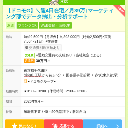
未読
NEW
【ドコモG】＼週4日在宅／月39万↑マーケティ
ング部でデータ抽出・分析サポート
派遣
ブランクOK
WEB登録・面接OK
時給2,500円【月収例】約393,000円（時給2,500円×実働
給与
7.50h×21日）+交通費
交通費別途支給あり
○通勤交通費の支給あり（当社規定による）
交通費
30万円～
月収例
東京都千代田区
勤務地
溜池山王駅
から徒歩5分
/
国会議事堂前駅
/
赤坂(東京都)駅
●ドコモグループ●
★9:30～18:00（休憩時間 12:00～13:00）
勤務時間
2026年9月～
期間
履歴書不要
/
40～50代活躍中
/
服装自由
特徴
気になる！
応募する
詳細へ