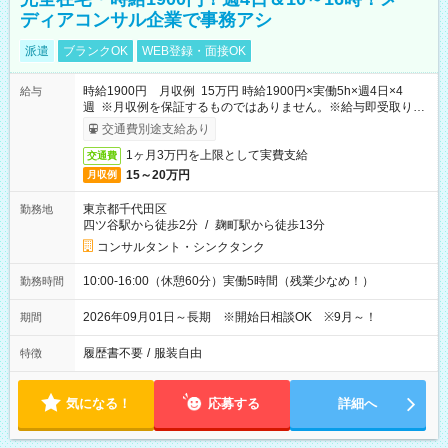
ディアコンサル企業で事務アシ
派遣
ブランクOK
WEB登録・面接OK
時給1900円 月収例 15万円 時給1900円×実働5h×週4日×4
給与
週 ※月収例を保証するものではありません。※給与即受取りサ
ービス利用可（利用条件有）
交通費別途支給あり
1ヶ月3万円を上限として実費支給
交通費
15～20万円
月収例
東京都千代田区
勤務地
四ツ谷駅から徒歩2分
/
麹町駅から徒歩13分
コンサルタント・シンクタンク
10:00-16:00（休憩60分）実働5時間（残業少なめ！）
勤務時間
2026年09月01日～長期 ※開始日相談OK ※9月～！
期間
履歴書不要
/
服装自由
特徴
気になる！
応募する
詳細へ