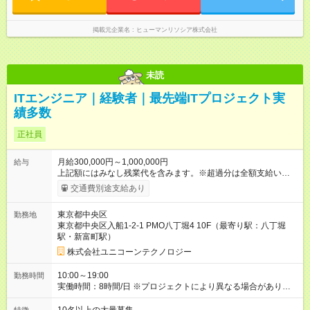
掲載元企業名
ヒューマンリソシア株式会社
未読
ITエンジニア｜経験者｜最先端ITプロジェクト実
績多数
正社員
月給300,000円～1,000,000円
給与
上記額にはみなし残業代を含みます。※超過分は全額支給いたし
ます。 みなし残業代 10,000円／月 みなし残業時間 6時間／月
交通費別途支給あり
前職から年収300万円アップの実績も多数あり！ 《経験5年以
上》 月給38万円以上+スキルアップ成果給+各種手当 《経験3年
東京都中央区
勤務地
以上》 月給32万円以上+スキルアップ成果給+各種手当 ★月給50
東京都中央区入船1-2-1 PMO八丁堀4 10F（最寄り駅：八丁堀
万円以上での採用実績有！ ★経験・スキルを考慮の上、加給、
駅・新富町駅）
優遇いたします（ITジャンル問わず） 【昇給】 ☆適時昇給制度
（毎月／最大年12回考査） ※1年間で月収25万円以上の昇給実
株式会社ユニコーンテクノロジー
績あり 【手当】 ☆交通費全額支給 ☆時間外、深夜、休日各種手
当 ☆資格手当（推奨資格昇給、手当、受験費用負担） ※入社2
10:00～19:00
勤務時間
週間での取得・11ヶ月連続取得・1人に対し150万円の支払い実
実働時間：8時間/日 ※プロジェクトにより異なる場合がありま
績あり ☆各種福利厚生手当（福利厚生欄を参照） ☆スキルアッ
す。 ※平均残業時間：月10時間
プ成果給 【試用期間】試用期間なし