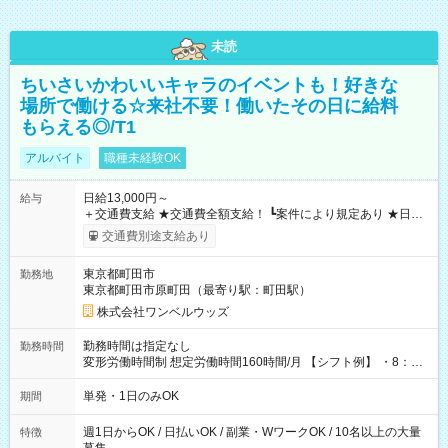
未読
ちいさいかわいいキャラのイベントも！好きな
場所で働ける☆来社不要！働いたその日に給料
もらえる◎/T1
アルバイト
職種未経験OK
日給13,000円～
給与
＋交通費支給 ★交通費全額支給！ ┗案件により規定あり ★日払
いOK！（規定あり） ┗働いたその日に現金GET♪ お仕事後はコ
交通費別途支給あり
ンビニATMから 日払い分を引き落とせます！ 【試用期間】試
用期間なし
東京都町田市
勤務地
東京都町田市原町田（最寄り駅：町田駅）
株式会社ワンベルウッズ
勤務時間は指定なし
勤務時間
変形労働時間制 想定労働時間160時間/月 【シフト例】 ・8：00
～21：00
単発・1日のみOK
期間
週1日からOK / 日払いOK / 副業・WワークOK / 10名以上の大量
特徴