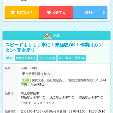
募集
気になる！
応募する
詳細へ
未読
スピードよりも丁寧に！未経験OK！作業はカン
タン×完全座り
派遣
職種未経験OK
ブランクOK
WEB登録・面接OK
時給1500円
給与
交通費別途支給あり
実費支給／当社規定あり。通勤交通費実費支払／上限4
交通費
万円／月※規定あり
埼玉県加須市
勤務地
加須駅から車10分
/
久喜駅から車20分
/
鴻巣駅から車20分
物流・ロジスティクス
(1)09:00-17:00(休憩60分) ※休憩（12:00-12:50、15:00-15:10）
勤務時間