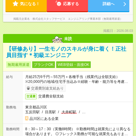
気になる！
応募する
詳細へ
掲載元企業名
株式会社スタッフサービス エンジニアリング事業本部（無期雇用派遣）
掲載日：2026.08.03
未読
【研修あり】一生モノのスキルが身に着く！正社
員目指す＊初級エンジニア
無期雇用派遣
ブランクOK
WEB登録・面接OK
月給25万6千円～55万円＋各種手当（残業代は全額支給）
給与
※20,000円の地域/住宅手当込み※経験・年齢・能力等を考慮し
て加給・優遇します。★同一就業先で1年以上継続したら月1万
交通費別途支給あり
円の継続手当支給
交通費全額支給
交通費
東京都品川区
勤務地
五反田駅
/
目黒駅
/
大井町駅
/
…
品川区にある企業
8：30～17：30（実働8時間） ※勤務時間は就業先により異なる
勤務時間
場合があります。 ◎フレックス勤務が可能な就業先もありま