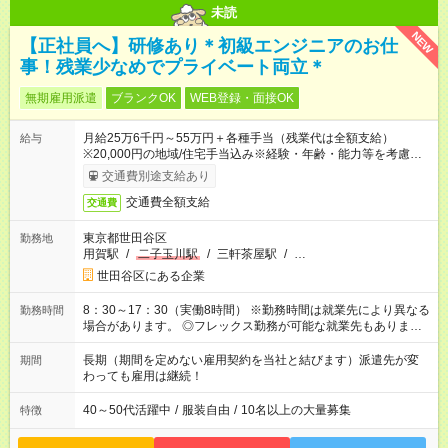
未読
NEW
【正社員へ】研修あり＊初級エンジニアのお仕
事！残業少なめでプライベート両立＊
無期雇用派遣
ブランクOK
WEB登録・面接OK
月給25万6千円～55万円＋各種手当（残業代は全額支給）
給与
※20,000円の地域/住宅手当込み※経験・年齢・能力等を考慮し
て加給・優遇します。★同一就業先で1年以上継続したら月1万
交通費別途支給あり
円の継続手当支給
交通費全額支給
交通費
東京都世田谷区
勤務地
用賀駅
/
二子玉川駅
/
三軒茶屋駅
/
…
世田谷区にある企業
8：30～17：30（実働8時間） ※勤務時間は就業先により異なる
勤務時間
場合があります。 ◎フレックス勤務が可能な就業先もありま
す。 ◎今よりもさらに働きやすい環境をつくるべく、 働き方
改革に全社をあげて取り組んでいます。
長期（期間を定めない雇用契約を当社と結びます）派遣先が変
期間
わっても雇用は継続！
40～50代活躍中
/
服装自由
/
10名以上の大量募集
特徴