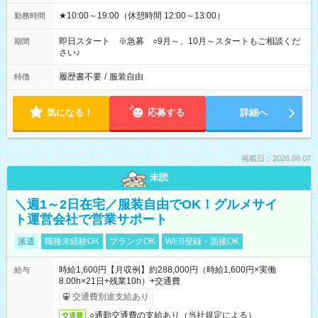
★10:00～19:00（休憩時間 12:00～13:00）
勤務時間
即日スタート ※急募 ○9月～、10月～スタートもご相談くだ
期間
さい♪
履歴書不要
/
服装自由
特徴
気になる！
応募する
詳細へ
掲載日：2026.08.07
未読
＼週1～2日在宅／服装自由でOK！グルメサイ
ト運営会社で営業サポート
派遣
職種未経験OK
ブランクOK
WEB登録・面接OK
時給1,600円【月収例】約288,000円（時給1,600円×実働
給与
8.00h×21日+残業10h）+交通費
交通費別途支給あり
○通勤交通費の支給あり（当社規定による）
交通費