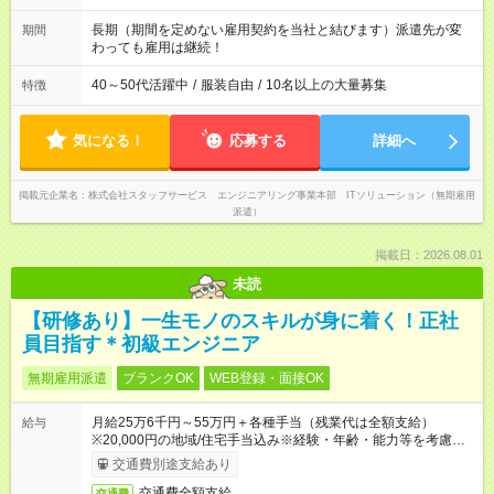
す。 ◎今よりもさらに働きやすい環境をつくるべく、 働き方
改革に全社をあげて取り組んでいます。
長期（期間を定めない雇用契約を当社と結びます）派遣先が変
期間
わっても雇用は継続！
40～50代活躍中
/
服装自由
/
10名以上の大量募集
特徴
気になる！
応募する
詳細へ
掲載元企業名
株式会社スタッフサービス エンジニアリング事業本部 ITソリューション（無期雇用
派遣）
掲載日：2026.08.01
未読
【研修あり】一生モノのスキルが身に着く！正社
員目指す＊初級エンジニア
無期雇用派遣
ブランクOK
WEB登録・面接OK
月給25万6千円～55万円＋各種手当（残業代は全額支給）
給与
※20,000円の地域/住宅手当込み※経験・年齢・能力等を考慮し
て加給・優遇します。★同一就業先で1年以上継続したら月1万
交通費別途支給あり
円の継続手当支給
交通費全額支給
交通費