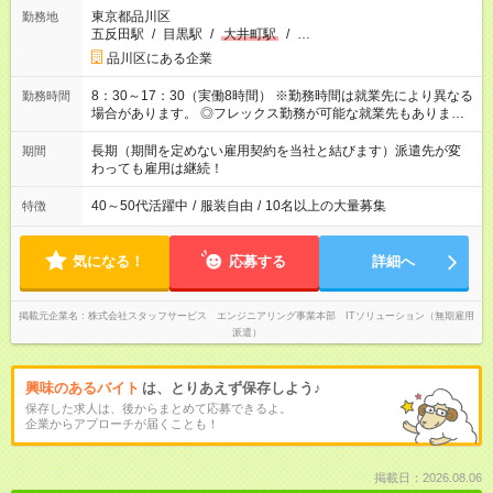
東京都品川区
勤務地
五反田駅
/
目黒駅
/
大井町駅
/
…
品川区にある企業
8：30～17：30（実働8時間） ※勤務時間は就業先により異なる
勤務時間
場合があります。 ◎フレックス勤務が可能な就業先もありま
す。 ◎今よりもさらに働きやすい環境をつくるべく、 働き方
改革に全社をあげて取り組んでいます。
長期（期間を定めない雇用契約を当社と結びます）派遣先が変
期間
わっても雇用は継続！
40～50代活躍中
/
服装自由
/
10名以上の大量募集
特徴
気になる！
応募する
詳細へ
掲載元企業名
株式会社スタッフサービス エンジニアリング事業本部 ITソリューション（無期雇用
派遣）
興味のあるバイト
は、とりあえず保存しよう♪
保存した求人は、後からまとめて応募できるよ。
企業からアプローチが届くことも！
掲載日：2026.08.06