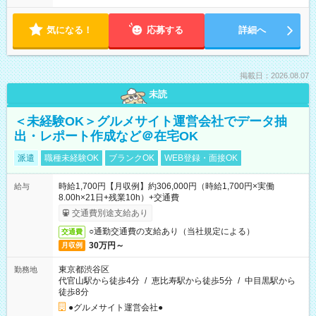
気になる！
応募する
詳細へ
掲載日：2026.08.07
未読
＜未経験OK＞グルメサイト運営会社でデータ抽
出・レポート作成など＠在宅OK
派遣
職種未経験OK
ブランクOK
WEB登録・面接OK
時給1,700円【月収例】約306,000円（時給1,700円×実働
給与
8.00h×21日+残業10h）+交通費
交通費別途支給あり
○通勤交通費の支給あり（当社規定による）
交通費
30万円～
月収例
東京都渋谷区
勤務地
代官山駅から徒歩4分
/
恵比寿駅から徒歩5分
/
中目黒駅から
徒歩8分
●グルメサイト運営会社●