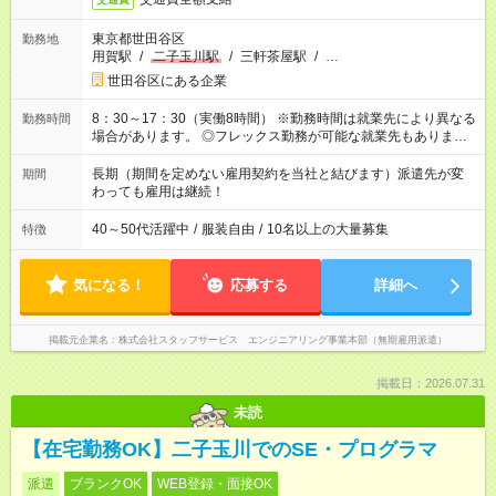
東京都世田谷区
勤務地
用賀駅
/
二子玉川駅
/
三軒茶屋駅
/
…
世田谷区にある企業
8：30～17：30（実働8時間） ※勤務時間は就業先により異なる
勤務時間
場合があります。 ◎フレックス勤務が可能な就業先もありま
す。 ◎今よりもさらに働きやすい環境をつくるべく、 働き方
改革に全社をあげて取り組んでいます。
長期（期間を定めない雇用契約を当社と結びます）派遣先が変
期間
わっても雇用は継続！
40～50代活躍中
/
服装自由
/
10名以上の大量募集
特徴
気になる！
応募する
詳細へ
掲載元企業名
株式会社スタッフサービス エンジニアリング事業本部（無期雇用派遣）
掲載日：2026.07.31
未読
【在宅勤務OK】二子玉川でのSE・プログラマ
派遣
ブランクOK
WEB登録・面接OK