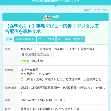
あなたの閲覧履歴からのオススメ
掲載日：2026.08.07
未読
【在宅あり！】事務デビュー応援！デジタル広
告配信を事務サポ
派遣
職種未経験OK
ブランクOK
WEB登録・面接OK
時給1530円 ※月収例：244,000円（月21日就業の際）
給与
交通費別途支給あり
全額支給
交通費
横浜市青葉区
勤務地
市が尾駅から徒歩10分
【有名・大手】有線テレビによる放送事業・広告事業など
09:15～18:00(実働7時間45分 休憩1時間) ※朝ゆっくりが嬉し
勤務時間
い！
2026年09月上旬～長期 ※9月～！
期間
履歴書不要
/
服装自由
/
パソコンスキル不要
特徴