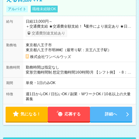
アルバイト
職種未経験OK
日給13,000円～
給与
＋交通費支給 ★交通費全額支給！ ┗案件により規定あり ★日払
いOK！（規定あり） ┗働いたその日に現金GET♪ お仕事後はコ
交通費別途支給あり
ンビニATMから 日払い分を引き落とせます！ 【試用期間】試
用期間なし
東京都八王子市
勤務地
東京都八王子市明神町（最寄り駅：京王八王子駅）
株式会社ワンベルウッズ
勤務時間は指定なし
勤務時間
変形労働時間制 想定労働時間160時間/月 【シフト例】 ・8：00
～21：00
単発・1日のみOK
期間
週1日からOK / 日払いOK / 副業・WワークOK / 10名以上の大量
特徴
募集
気になる！
応募する
詳細へ