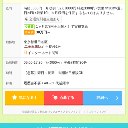
時給3300円 月収例 52万8000円 時給3300円×実働7h30m×週5
給与
日×4週+残業10h ※月収例を保証するものではありません。
交通費別途支給あり
1ヶ月3万円を上限として実費支給
交通費
30万円～
月収例
東京都世田谷区
勤務地
二子玉川駅
から徒歩1分
インターネット関連
09:00-17:30（休憩60分）実働7時間30分
勤務時間
【急募】即日～長期 ※開始日相談OK
期間
履歴書不要
/
40～50代活躍中
特徴
気になる！
応募する
詳細へ
掲載元企業名
株式会社リクルートスタッフィング ＩＴスタッフィング