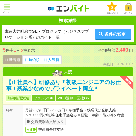
0
メニュー
気になる！
ログイン
検索結果
東急大井町線でSE・プログラマ（ビジネスアプ
条件の変更
リケーション系）のバイト一覧
5
2,400
件中
1
～
5
件表示
平均時給:
円
新着順
時給順
人気順
掲載日：2026.08.07
未読
NEW
【正社員へ】研修あり＊初級エンジニアのお仕
事！残業少なめでプライベート両立＊
無期雇用派遣
ブランクOK
WEB登録・面接OK
月給25万6千円～55万円＋各種手当（残業代は全額支給）
給与
※20,000円の地域/住宅手当込み※経験・年齢・能力等を考慮し
て加給・優遇します。★同一就業先で1年以上継続したら月1万
交通費別途支給あり
円の継続手当支給
交通費全額支給
交通費