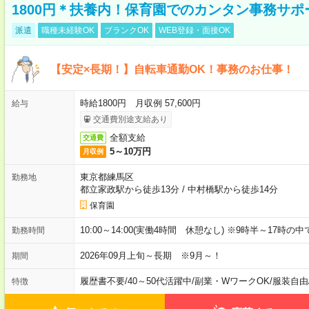
1800円＊扶養内！保育園でのカンタン事務サ
派遣
職種未経験OK
ブランクOK
WEB登録・面接OK
【安定×長期！】自転車通勤OK！事務のお仕事！
時給1800円 月収例 57,600円
給与
交通費別途支給あり
全額支給
交通費
5～10万円
月収例
東京都練馬区
勤務地
都立家政駅から徒歩13分
/
中村橋駅から徒歩14分
保育園
10:00～14:00(実働4時間 休憩なし) ※9時半～17時
勤務時間
2026年09月上旬～長期 ※9月～！
期間
履歴書不要
/
40～50代活躍中
/
副業・WワークOK
/
服装自由
特徴