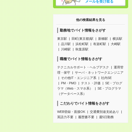
メールを受け取る
他の検索結果を見る
勤務地でバイト情報をさがす
東京駅
田町(東京都)駅
新橋駅
横浜駅
品川駅
浜松町駅
有楽町駅
大崎駅
川崎駅
秋葉原駅
職種でバイト情報をさがす
テクニカルサポート・ヘルプデスク
運用管
理・保守
サーバ・ネットワークエンジニア
その他IT・エンジニア系
社内SE
PM・PMO
テスト・評価
SE・プログ
ラマ（Web・スマホ系）
SE・プログラマ
（データベース系）
こだわりでバイト情報をさがす
WEB登録・面接OK
交通費別途支給あり
英語力不要
履歴書不要
週5日勤務