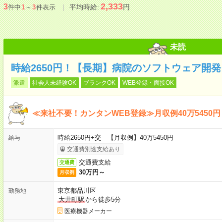
2,333
3
平均時給:
円
件中
1
～
3
件表示
未読
時給2650円！【長期】病院のソフトウェア開
派遣
社会人未経験OK
ブランクOK
WEB登録・面接OK
≪来社不要！カンタンWEB登録≫月収例40万5450円
時給2650円+交 【月収例】40万5450円
給与
交通費別途支給あり
交通費支給
交通費
30万円～
月収例
東京都品川区
勤務地
大井町駅
から徒歩5分
医療機器メーカー