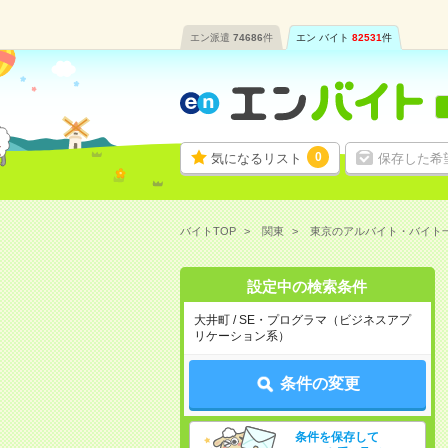
エン派遣
74686
件
エン バイト
82531
件
0
気になるリスト
保存した希
バイトTOP
関東
東京のアルバイト・バイト
設定中の検索条件
大井町 / SE・プログラマ（ビジネスアプ
リケーション系）
条件の変更
条件を保存して