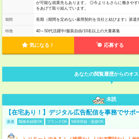
が可能な就業先もあります。 ◎今よりもさらに働きや
をあげて取り組んでいます。
長期（期間を定めない雇用契約を当社と結びます）派遣
期間
40～50代活躍中
/
服装自由
/
10名以上の大量募集
特徴
気になる！
応募する
あなたの閲覧履歴からのオス
未読
【在宅あり！】デジタル広告配信を事務でサポ
派遣
職種未経験OK
ブランクOK
WEB登録・面接OK