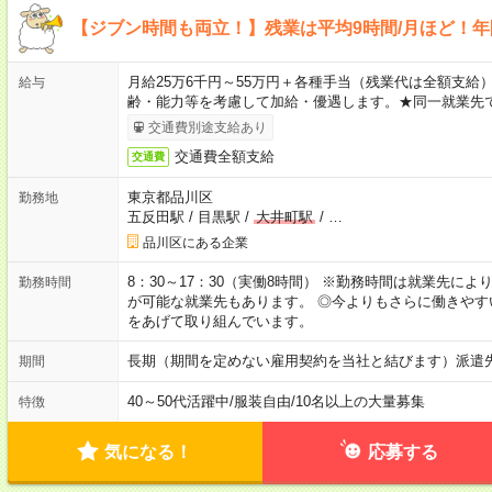
【ジブン時間も両立！】残業は平均9時間/月ほど！年
月給25万6千円～55万円＋各種手当（残業代は全額支給）
給与
齢・能力等を考慮して加給・優遇します。★同一就業先で
交通費別途支給あり
交通費全額支給
交通費
東京都品川区
勤務地
五反田駅
/
目黒駅
/
大井町駅
/
…
品川区にある企業
8：30～17：30（実働8時間） ※勤務時間は就業先に
勤務時間
が可能な就業先もあります。 ◎今よりもさらに働きや
をあげて取り組んでいます。
長期（期間を定めない雇用契約を当社と結びます）派遣
期間
40～50代活躍中
/
服装自由
/
10名以上の大量募集
特徴
気になる！
応募する