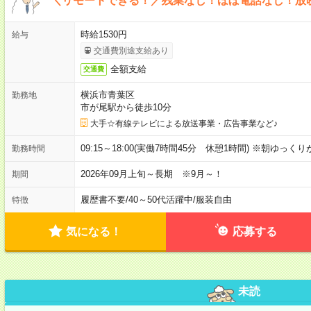
＼リモートできる！／残業なし！ほぼ電話なし！放
時給1530円
給与
交通費別途支給あり
全額支給
交通費
横浜市青葉区
勤務地
市が尾駅から徒歩10分
大手☆有線テレビによる放送事業・広告事業など♪
09:15～18:00(実働7時間45分 休憩1時間) ※朝ゆっく
勤務時間
2026年09月上旬～長期 ※9月～！
期間
履歴書不要
/
40～50代活躍中
/
服装自由
特徴
気になる！
応募する
未読