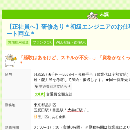
未読
【正社員へ】研修あり＊初級エンジニアのお仕
ート両立＊
無期雇用派遣
ブランクOK
WEB登録・面接OK
「経験はあるけど、スキルが不安…」「資格がなく
＊
月給25万6千円～55万円＋各種手当（残業代は全額支給）
給与
齢・能力等を考慮して加給・優遇します。★同一就業先で
交通費別途支給あり
交通費全額支給
交通費
東京都品川区
勤務地
五反田駅
/
目黒駅
/
大井町駅
/
…
品川区にある企業
8：30～17：30（実働8時間） ※勤務時間は就業先に
勤務時間