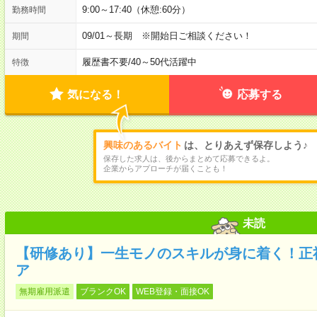
9:00～17:40（休憩:60分）
勤務時間
09/01～長期 ※開始日ご相談ください！
期間
履歴書不要
/
40～50代活躍中
特徴
気になる！
応募する
興味のあるバイト
は、とりあえず保存しよう♪
保存した求人は、後からまとめて応募できるよ。
企業からアプローチが届くことも！
未読
【研修あり】一生モノのスキルが身に着く！正
ア
無期雇用派遣
ブランクOK
WEB登録・面接OK