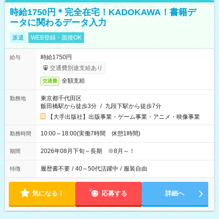
時給1750円＊完全在宅！KADOKAWA！書籍デ
ータに関わるデータ入力
派遣
WEB登録・面接OK
時給1750円
給与
交通費別途支給あり
全額支給
交通費
東京都千代田区
勤務地
飯田橋駅から徒歩3分
/
九段下駅から徒歩7分
【大手出版社】出版事業・ゲーム事業・アニメ・映像事業
10:00～18:00(実働7時間 休憩1時間)
勤務時間
2026年08月下旬～長期 ※8月～！
期間
履歴書不要
/
40～50代活躍中
/
服装自由
特徴
気になる！
応募する
詳細へ