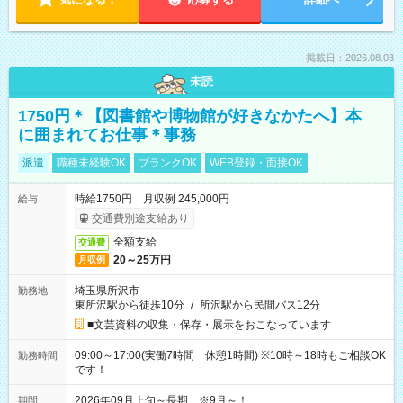
掲載日：2026.08.03
未読
1750円＊【図書館や博物館が好きなかたへ】本
に囲まれてお仕事＊事務
派遣
職種未経験OK
ブランクOK
WEB登録・面接OK
時給1750円 月収例 245,000円
給与
交通費別途支給あり
全額支給
交通費
20～25万円
月収例
埼玉県所沢市
勤務地
東所沢駅から徒歩10分
/
所沢駅から民間バス12分
■文芸資料の収集・保存・展示をおこなっています
09:00～17:00(実働7時間 休憩1時間) ※10時～18時もご相談OK
勤務時間
です！
2026年09月上旬～長期 ※9月～！
期間