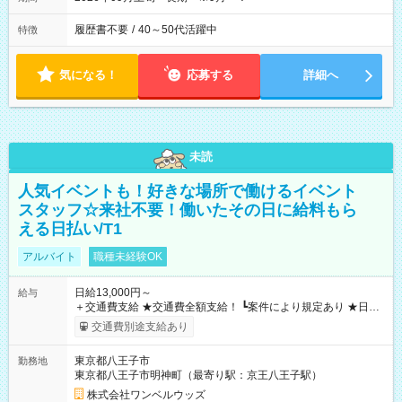
履歴書不要
/
40～50代活躍中
特徴
気になる！
応募する
詳細へ
未読
人気イベントも！好きな場所で働けるイベント
スタッフ☆来社不要！働いたその日に給料もら
える日払い/T1
アルバイト
職種未経験OK
日給13,000円～
給与
＋交通費支給 ★交通費全額支給！ ┗案件により規定あり ★日払
いOK！（規定あり） ┗働いたその日に現金GET♪ お仕事後はコ
交通費別途支給あり
ンビニATMから 日払い分を引き落とせます！ 【試用期間】試
用期間なし
東京都八王子市
勤務地
東京都八王子市明神町（最寄り駅：京王八王子駅）
株式会社ワンベルウッズ