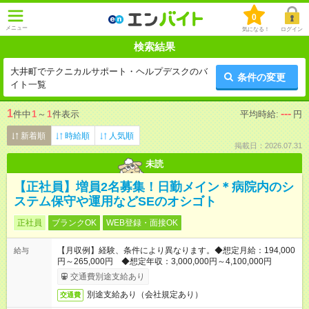
0
メニュー
気になる！
ログイン
検索結果
大井町でテクニカルサポート・ヘルプデスクのバ
条件の変更
イト一覧
1
---
件中
1
～
1
件表示
平均時給:
円
新着順
時給順
人気順
掲載日：2026.07.31
未読
【正社員】増員2名募集！日勤メイン＊病院内のシ
ステム保守や運用などSEのオシゴト
正社員
ブランクOK
WEB登録・面接OK
【月収例】経験、条件により異なります。◆想定月給：194,000
給与
円～265,000円 ◆想定年収：3,000,000円～4,100,000円
交通費別途支給あり
別途支給あり（会社規定あり）
交通費