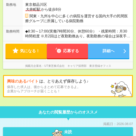
東京都品川区
勤務地
大井町駅
から徒歩8分
関東・九州を中心に多くの病院を運営する国内大手の民間医
療グループに所属している病院勤務
◆8:30～17:00(実働7時間30分、休憩60分） ・残業時間：月30
勤務時間
時間程度 ※月2回ほど夜勤勤務あり。夜勤勤務の場合は深夜手当
あり。 ・夜勤（２回／月）16:30～9:00勤務となります。
気になる！
応募する
詳細へ
掲載元企業名
UT東芝株式会社 キャリア採用部 東京登録オフィス
興味のあるバイト
は、とりあえず保存しよう♪
保存した求人は、後からまとめて応募できるよ。
企業からアプローチが届くことも！
あなたの閲覧履歴からのオススメ
掲載日：2026.08.07
未読