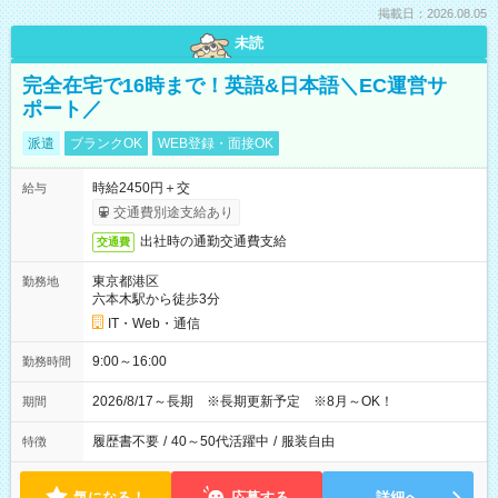
掲載日：2026.08.05
未読
完全在宅で16時まで！英語&日本語＼EC運営サ
ポート／
派遣
ブランクOK
WEB登録・面接OK
時給2450円＋交
給与
交通費別途支給あり
出社時の通勤交通費支給
交通費
東京都港区
勤務地
六本木駅から徒歩3分
IT・Web・通信
9:00～16:00
勤務時間
2026/8/17～長期 ※長期更新予定 ※8月～OK！
期間
履歴書不要
/
40～50代活躍中
/
服装自由
特徴
気になる！
応募する
詳細へ