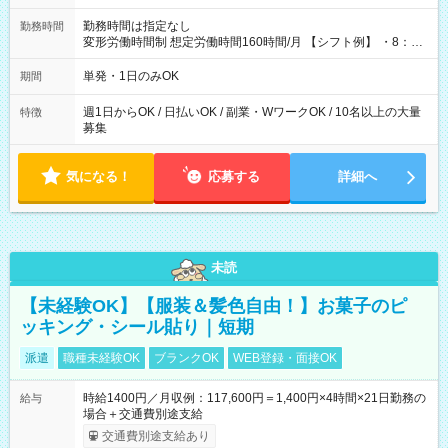
勤務時間は指定なし
勤務時間
変形労働時間制 想定労働時間160時間/月 【シフト例】 ・8：00
～21：00
単発・1日のみOK
期間
週1日からOK / 日払いOK / 副業・WワークOK / 10名以上の大量
特徴
募集
気になる！
応募する
詳細へ
未読
【未経験OK】【服装＆髪色自由！】お菓子のピ
ッキング・シール貼り｜短期
派遣
職種未経験OK
ブランクOK
WEB登録・面接OK
時給1400円／月収例：117,600円＝1,400円×4時間×21日勤務の
給与
場合＋交通費別途支給
交通費別途支給あり