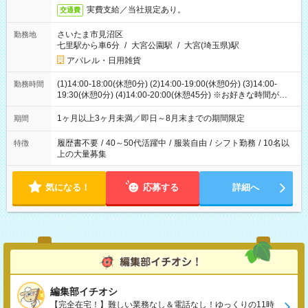
実費支給／当社規定あり。
交通費
さいたま市見沼区
勤務地
七里駅から車6分
/
大宮公園駅
/
大宮(埼玉県)駅
アパレル・日用雑貨
(1)14:00-18:00(休憩0分) (2)14:00-19:00(休憩0分) (3)14:00-
勤務時間
19:30(休憩0分) (4)14:00-20:00(休憩45分) ※お好きな時間が選べ
ます
1ヶ月以上3ヶ月未満／即日～8月末までの期間限定
期間
履歴書不要
/
40～50代活躍中
/
服装自由
/
シフト勤務
/
10名以
特徴
上の大量募集
気になる！
応募する
詳細へ
編集部イチオシ
【完全在宅！】難しい業務なし＆電話なし！ゆっくりの11時