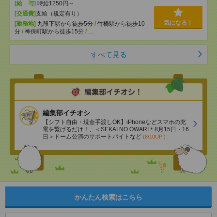
[給 与]
時給1250円～
[交通費]
支給（規定有り）
気になる！
[勤務地]
九段下駅から徒歩5分
/
竹橋駅から徒歩10
分
/
神保町駅から徒歩15分
/
…
すべて見る
編集部イチオシ
【シフト自由・現金手渡しOK】iPhoneなどスマホの充
電を繋げるだけ！、＜SEKAI NO OWARI＊8月15日・16
日＞ドーム公演のサポートバイトなど
(8/10UP!)
かんたん検索はこちら