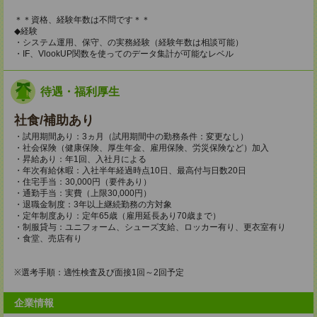
＊＊資格、経験年数は不問です＊＊
◆経験
・システム運用、保守、の実務経験（経験年数は相談可能）
・IF、VlookUP関数を使ってのデータ集計が可能なレベル
待遇・福利厚生
社食/補助あり
・試用期間あり：3ヵ月（試用期間中の勤務条件：変更なし）
・社会保険（健康保険、厚生年金、雇用保険、労災保険など）加入
・昇給あり：年1回、入社月による
・年次有給休暇：入社半年経過時点10日、最高付与日数20日
・住宅手当：30,000円（要件あり）
・通勤手当：実費（上限30,000円）
・退職金制度：3年以上継続勤務の方対象
・定年制度あり：定年65歳（雇用延長あり70歳まで）
・制服貸与：ユニフォーム、シューズ支給、ロッカー有り、更衣室有り
・食堂、売店有り
※選考手順：適性検査及び面接1回～2回予定
企業情報