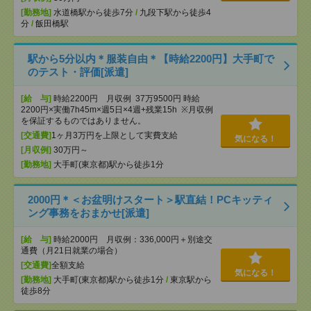
[勤務地]
水道橋駅から徒歩7分
/
九段下駅から徒歩4
分
/
飯田橋駅
駅から5分以内＊服装自由＊【時給2200円】大手町で
のテスト・評価[派遣]
[給 与]
時給2200円 月収例 37万9500円 時給
2200円×実働7h45m×週5日×4週+残業15h ※月収例
を保証するものではありません。
[交通費]
1ヶ月3万円を上限として実費支給
気になる！
[月収例]
30万円～
[勤務地]
大手町(東京都)駅から徒歩1分
2000円＊＜お盆明けスタート＞駅直結！PCキッティ
ング事務をおまかせ[派遣]
[給 与]
時給2000円 月収例：336,000円＋別途交
通費（月21日就業の場合）
[交通費]
全額支給
気になる！
[勤務地]
大手町(東京都)駅から徒歩1分
/
東京駅から
徒歩8分