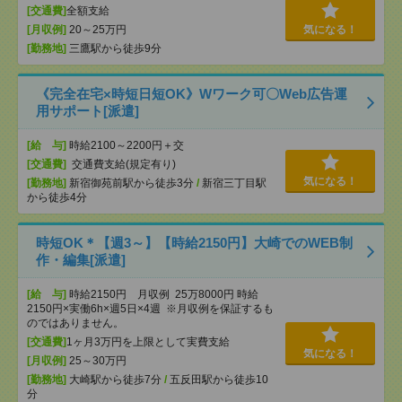
[交通費]
全額支給
[月収例]
20～25万円
気になる！
[勤務地]
三鷹駅から徒歩9分
《完全在宅×時短日短OK》Wワーク可〇Web広告運
用サポート[派遣]
[給 与]
時給2100～2200円＋交
[交通費]
交通費支給(規定有り)
気になる！
[勤務地]
新宿御苑前駅から徒歩3分
/
新宿三丁目駅
から徒歩4分
時短OK＊【週3～】【時給2150円】大崎でのWEB制
作・編集[派遣]
[給 与]
時給2150円 月収例 25万8000円 時給
2150円×実働6h×週5日×4週 ※月収例を保証するも
のではありません。
[交通費]
1ヶ月3万円を上限として実費支給
気になる！
[月収例]
25～30万円
[勤務地]
大崎駅から徒歩7分
/
五反田駅から徒歩10
分