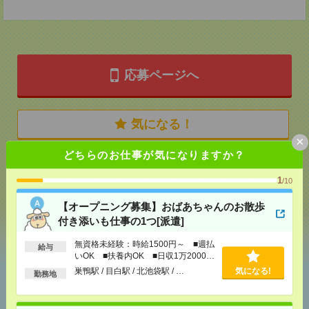
応募ページへ
気になる！
×
どちらのお仕事が気になりますか？
メール
LINE
で送る
で送る
1
/10
【オープニング募集】おばあちゃんのお散歩
シェア
ツイート
ブックマーク
付き添いも仕事の1つ[派遣]
無資格未経験：時給1500円～ ■週払
給与
いOK ■扶養内OK ■日収1万2000円
以上
あなたの閲覧履歴からの
巣鴨駅 / 目白駅 / 北池袋駅 / …
気になる!
勤務地
おすすめ