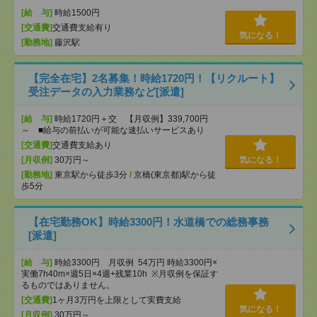
[給 与]
時給1500円
[交通費]
交通費支給有り
気になる！
[勤務地]
藤沢駅
【完全在宅】2名募集！時給1720円！【リクルート】
受注データの入力業務など[派遣]
[給 与]
時給1720円＋交 【月収例】339,700円
～ ■給与の前払いが可能な速払いサービスあり
[交通費]
交通費支給あり
[月収例]
30万円～
気になる！
[勤務地]
東京駅から徒歩3分
/
京橋(東京都)駅から徒
歩5分
【在宅勤務OK】時給3300円！水道橋での総務事務
[派遣]
[給 与]
時給3300円 月収例 54万円 時給3300円×
実働7h40m×週5日×4週+残業10h ※月収例を保証す
るものではありません。
[交通費]
1ヶ月3万円を上限として実費支給
気になる！
[月収例]
30万円～