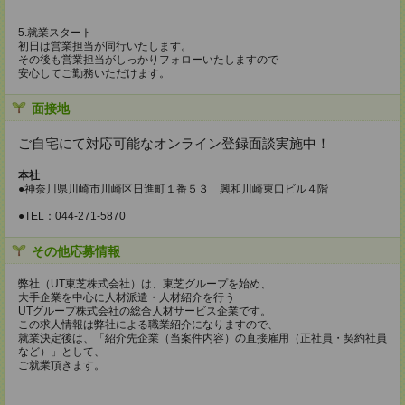
5.就業スタート
初日は営業担当が同行いたします。
その後も営業担当がしっかりフォローいたしますので
安心してご勤務いただけます。
面接地
ご自宅にて対応可能なオンライン登録面談実施中！
本社
●神奈川県川崎市川崎区日進町１番５３ 興和川崎東口ビル４階
●TEL：044-271-5870
その他応募情報
弊社（UT東芝株式会社）は、東芝グループを始め、
大手企業を中心に人材派遣・人材紹介を行う
UTグループ株式会社の総合人材サービス企業です。
この求人情報は弊社による職業紹介になりますので、
就業決定後は、「紹介先企業（当案件内容）の直接雇用（正社員・契約社員
など）」として、
ご就業頂きます。