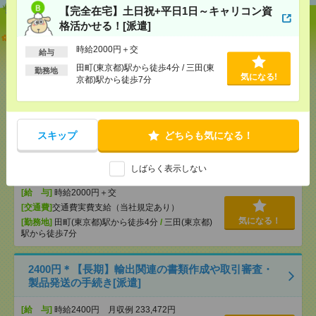
【完全在宅】土日祝+平日1日～キャリコン資
格活かせる！[派遣]
【オープニング募集】おばあちゃんのお散歩付き添
いも仕事の1つ[派遣]
時給2000円＋交
給与
田町(東京都)駅から徒歩4分 / 三田(東
勤務地
[給 与]
無資格未経験：時給1500円～ ■週払い
気になる!
京都)駅から徒歩7分
OK ■扶養内OK ■日収1万2000円以上
[交通費]
交通費全額支給
気になる！
[勤務地]
巣鴨駅
/
目白駅
/
北池袋駅
/
…
スキップ
どちらも気になる！
【完全在宅】土日祝+平日1日～キャリコン資格活か
せる！[派遣]
しばらく表示しない
[給 与]
時給2000円＋交
[交通費]
交通費実費支給（当社規定あり）
気になる！
[勤務地]
田町(東京都)駅から徒歩4分
/
三田(東京都)
駅から徒歩7分
2400円＊【長期】輸出関連の書類作成や取引審査・
製品発送の手続き[派遣]
[給 与]
時給2400円 月収例 233,472円