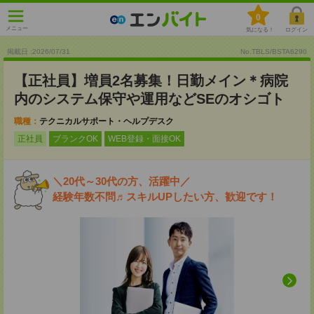
0
メニュー
気になる！
ログイン
掲載日 :2026
/
07
/
31
No.TBLS/BSTA6290
【正社員】増員2名募集！日勤メイン＊病院
内のシステム保守や運用などSEのオシゴト
職種：
テクニカルサポート・ヘルプデスク
正社員
ブランクOK
WEB登録・面接OK
＼20代～30代の方、活躍中／
経験年数不問♬スキルUPしたい方、歓迎です！