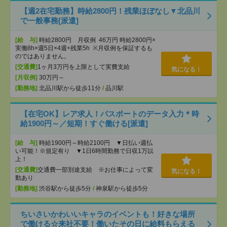
【週2在宅勤務】時給2800円！残業ほぼなし▼北品川
で一般事務[派遣]
[給 与]
時給2800円 月収例 46万円 時給2800円×
実働8h×週5日×4週+残業5h ※月収例を保証するも
のではありません。
[交通費]
1ヶ月3万円を上限として実費支給
気になる！
[月収例]
30万円～
[勤務地]
北品川駅から徒歩11分
/
品川駅
【在宅OK】レア求人！パスポートのデータ入力＊時
給1900円～／短期！すぐ働ける[派遣]
[給 与]
時給1900円～時給2100円 ▼日払い週払
い可能！※規定有り ▼1日6時間勤務で日収1万以
上！
[交通費]
交通費一部別途支給 ※お仕事によって変
気になる！
動あり
[勤務地]
渋谷駅から徒歩5分
/
神泉駅から徒歩5分
ちいさいかわいいキャラのイベントも！好きな場所
で働ける☆来社不要！働いたその日に給料もらえる