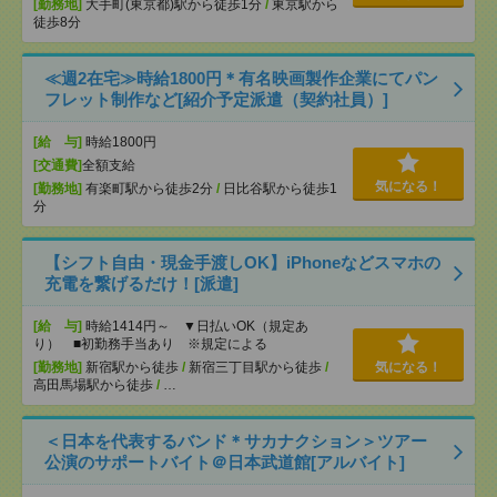
[勤務地]
大手町(東京都)駅から徒歩1分
/
東京駅から
徒歩8分
≪週2在宅≫時給1800円＊有名映画製作企業にてパン
フレット制作など[紹介予定派遣（契約社員）]
[給 与]
時給1800円
[交通費]
全額支給
気になる！
[勤務地]
有楽町駅から徒歩2分
/
日比谷駅から徒歩1
分
【シフト自由・現金手渡しOK】iPhoneなどスマホの
充電を繋げるだけ！[派遣]
[給 与]
時給1414円～ ▼日払いOK（規定あ
り） ■初勤務手当あり ※規定による
[勤務地]
新宿駅から徒歩
/
新宿三丁目駅から徒歩
/
気になる！
高田馬場駅から徒歩
/
…
＜日本を代表するバンド＊サカナクション＞ツアー
公演のサポートバイト＠日本武道館[アルバイト]