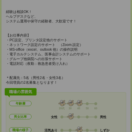
経験は相談OK！
ヘルプデスクなど、
システム運用や保守の経験者、大歓迎です！
【お仕事内容】
・PC設定、プリンタ設定他のサポート
・ネットワーク設定のサポート （Zoom.設定）
・MS-office（excel、outlook 他）の操作説明
・電子カルテシステム、医事会計システムのサポート
・グループ他病院への出張サポート
・電話対応（夜勤：救急患者受け入れ）
＊配属先：5名（男性2名・女性3名）
今回増員の2名募集となります！
職場の雰囲気
年齢層
20代
30
40
50
60
男女比率
女性
男性
職場の様子
活気あり
しずか