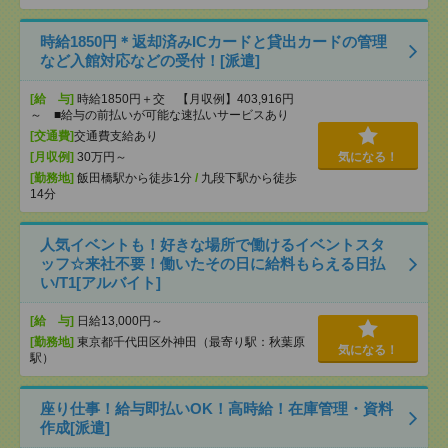
時給1850円＊返却済みICカードと貸出カードの管理
など入館対応などの受付！[派遣]
[給 与]
時給1850円＋交 【月収例】403,916円
～ ■給与の前払いが可能な速払いサービスあり
[交通費]
交通費支給あり
[月収例]
30万円～
気になる！
[勤務地]
飯田橋駅から徒歩1分
/
九段下駅から徒歩
14分
人気イベントも！好きな場所で働けるイベントスタ
ッフ☆来社不要！働いたその日に給料もらえる日払
い/T1[アルバイト]
[給 与]
日給13,000円～
[勤務地]
東京都千代田区外神田（最寄り駅：秋葉原
気になる！
駅）
座り仕事！給与即払いOK！高時給！在庫管理・資料
作成[派遣]