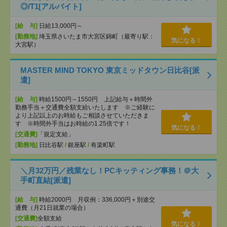
◎/T1[アルバイト]
[給 与]
日給13,000円～
[勤務地]
埼玉県さいたま市大宮区錦町（最寄り駅：
気になる！
大宮駅）
MASTER MIND TOKYO 東京ミッドタウン日比谷[派
遣]
[給 与]
時給1500円～1550円 上記給与＋時間外
勤務手当＋交通費全額支給いたします ※ご経験に
より上記以上のお時給もご相談させていただきま
す ※時間外手当はお時給の1.25倍です！
気になる！
[交通費]
「規定支給」
[勤務地]
日比谷駅
/
銀座駅
/
有楽町駅
＼月32万円／残業なし！PCキッティング事務！＠大
手町直結[派遣]
[給 与]
時給2000円 月収例：336,000円＋別途交
通費（月21日就業の場合）
[交通費]
全額支給
気になる！