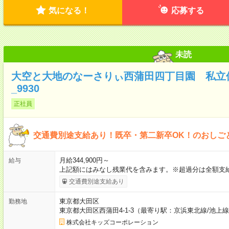
気になる！
応募する
未読
大空と大地のなーさりぃ西蒲田四丁目園 私立
_9930
正社員
交通費別途支給あり！既卒・第二新卒OK！のおしご
月給344,900円～
給与
上記額にはみなし残業代を含みます。※超過分は全額支給
交通費別途支給あり
東京都大田区
勤務地
東京都大田区西蒲田4-1-3（最寄り駅：京浜東北線/池上
株式会社キッズコーポレーション