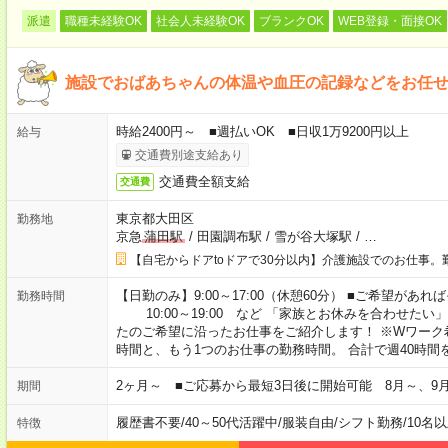
派遣
職種未経験OK
社会人未経験OK
ブランクOK
WEB登録・面接OK
施設でおばあちゃんの体温や血圧の記録などをお任
時給2400円～ ■週払いOK ■日収1万9200円以上
給与
交通費別途支給あり
交通費全額支給
交通費
東京都大田区
勤務地
京急
蒲田駅
/
田園調布駅
/
雪が谷大塚駅
/
…
【自宅からドアtoドアで30分以内】介護施設でのお仕事。
【日勤のみ】9:00～17:00（休憩60分） ■ご希望があれば
勤務時間
10:00～19:00 など 「家族とお休みを合わせたい
たのご希望に沿ったお仕事をご紹介します！ ※Wワーク
時間と、もう1つのお仕事の勤務時間。 合計で週40時
2ヶ月～ ■ご応募から最短3日後に開始可能 8月～、9
期間
履歴書不要
/
40～50代活躍中
/
服装自由
/
シフト勤務
/
10名
特徴