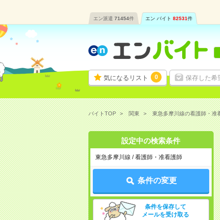
エン派遣
71454
件
エン バイト
82531
件
0
気になるリスト
保存した希
バイトTOP
関東
東急多摩川線の看護師・准
設定中の検索条件
東急多摩川線 / 看護師・准看護師
条件の変更
条件を保存して
メールを受け取る