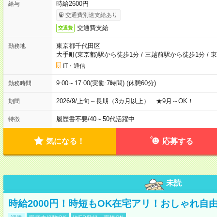
時給2600円
給与
交通費別途支給あり
交通費支給
交通費
東京都千代田区
勤務地
大手町(東京都)駅から徒歩1分
/
三越前駅から徒歩1分
/
東
IT・通信
9:00～17:00(実働:7時間) (休憩60分)
勤務時間
2026/9/上旬～長期（3カ月以上） ★9月～OK！
期間
履歴書不要
/
40～50代活躍中
特徴
気になる！
応募する
未読
時給2000円！時短もOK在宅アリ！おしゃれ自