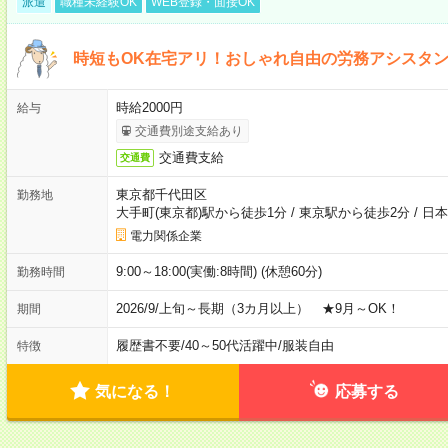
派遣
職種未経験OK
WEB登録・面接OK
時短もOK在宅アリ！おしゃれ自由の労務アシスタ
時給2000円
給与
交通費別途支給あり
交通費支給
交通費
東京都千代田区
勤務地
大手町(東京都)駅から徒歩1分
/
東京駅から徒歩2分
/
日本
電力関係企業
9:00～18:00(実働:8時間) (休憩60分)
勤務時間
2026/9/上旬～長期（3カ月以上） ★9月～OK！
期間
履歴書不要
/
40～50代活躍中
/
服装自由
特徴
気になる！
応募する