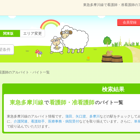
東急多摩川線で看護師・准看護師の
会員登録
エリア変更
関東版
望条件
看護師のアルバイト・バイト一覧
検索結果
東急多摩川線
看護師・准看護師
で
のバイト一覧
東急多摩川線のアルバイト情報です。
蒲田
、
矢口渡
、
多摩川
などの駅をチェックして
に、
介護関連
、
看護助手
、
医療事務・病院受付
などを取り揃えています。さらに、
単
で絞り込んでいただけます。