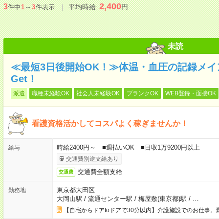
2,400
3
平均時給:
円
件中
1
～
3
件表示
未読
≪最短3日後開始OK！≫体温・血圧の記録メ
Get！
派遣
職種未経験OK
社会人未経験OK
ブランクOK
WEB登録・面接OK
看護資格活かしてコスパよく稼ぎませんか！
時給2400円～ ■週払いOK ■日収1万9200円以上
給与
交通費別途支給あり
交通費全額支給
交通費
東京都大田区
勤務地
大岡山駅
/
流通センター駅
/
梅屋敷(東京都)駅
/
…
【自宅からドアtoドアで30分以内】介護施設でのお仕事。