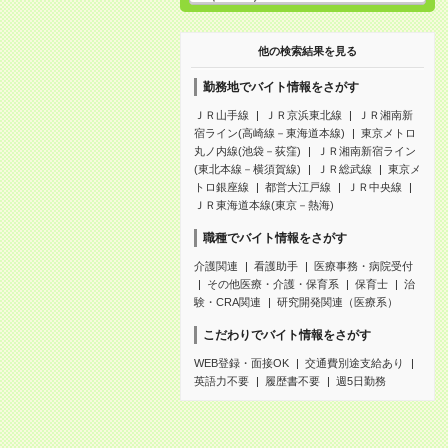
他の検索結果を見る
勤務地でバイト情報をさがす
ＪＲ山手線
ＪＲ京浜東北線
ＪＲ湘南新
宿ライン(高崎線－東海道本線)
東京メトロ
丸ノ内線(池袋－荻窪)
ＪＲ湘南新宿ライン
(東北本線－横須賀線)
ＪＲ総武線
東京メ
トロ銀座線
都営大江戸線
ＪＲ中央線
ＪＲ東海道本線(東京－熱海)
職種でバイト情報をさがす
介護関連
看護助手
医療事務・病院受付
その他医療・介護・保育系
保育士
治
験・CRA関連
研究開発関連（医療系）
こだわりでバイト情報をさがす
WEB登録・面接OK
交通費別途支給あり
英語力不要
履歴書不要
週5日勤務